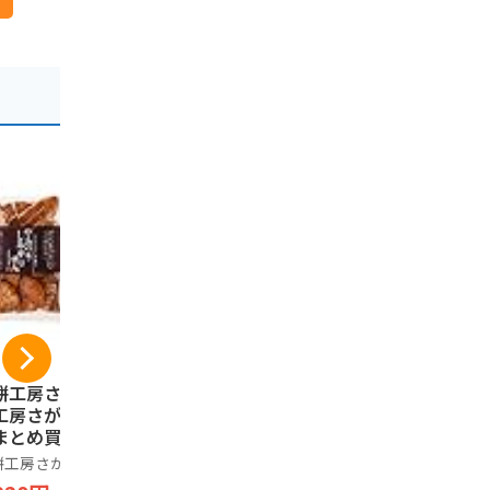
餅工房さがえ屋 煎
山形県限定 山形銘
山形 ラフ
工房さがえ屋 醤油
菓 玉屋総本店 山
ら
まとめ買い】【小
形名産 のし梅 の
ラフランスき
け袋2枚付き】
し梅製造本舗 菓
餅工房さがえ屋
1,770円
1,680円
やみつきしみかり
子 7枚入り 小林