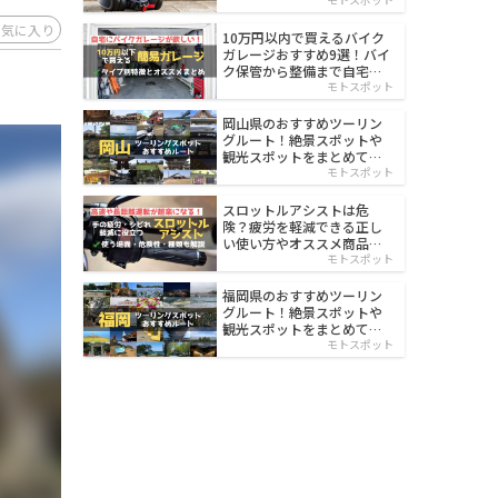
イルド
お気に入り
10万円以内で買えるバイク
ガレージおすすめ9選！バイ
ク保管から整備まで自宅で
楽々
モトスポット
岡山県のおすすめツーリン
グルート！絶景スポットや
観光スポットをまとめて紹
介
モトスポット
スロットルアシストは危
険？疲労を軽減できる正し
い使い方やオススメ商品を
紹介
モトスポット
福岡県のおすすめツーリン
グルート！絶景スポットや
観光スポットをまとめて紹
介
モトスポット