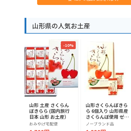
山形県の人気お土産
-10%
山形 土産 さくらん
山形さくらんぼきら
ぼきらら (国内旅行
ら 6個入り 山形県産
日本 山形 お土産）
さくらんぼ使用 ゼリ
ー菓子 (1箱)
おみやげ宅配便
ノーブランド品