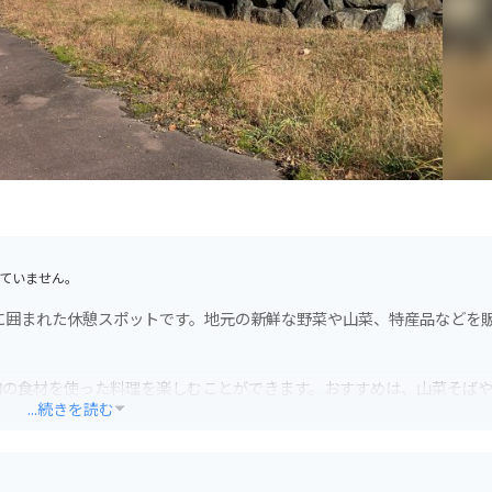
ていません。
に囲まれた休憩スポットです。地元の新鮮な野菜や山菜、特産品などを
旬の食材を使った料理を楽しむことができます。おすすめは、山菜そば
...続きを読む
イク専用の駐車スペースが用意されています。また、周辺には、磐梯朝
も点在しており、ツーリングの拠点としても最適です。