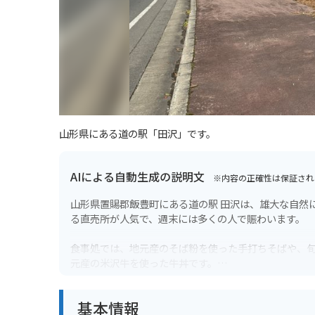
山形県にある道の駅「田沢」です。
AIによる自動生成の説明文
※内容の正確性は保証され
山形県置賜郡飯豊町にある道の駅 田沢は、雄大な自然
る直売所が人気で、週末には多くの人で賑わいます。
食事処では、地元産のそば粉を使った手打ちそばや、
元産の米沢牛を使った牛丼です。
バイクで訪れる際には、道の駅に隣接する広場に、バ
基本情報
公園の雄大な自然を楽しめる観光スポットや、温泉地