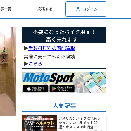
記事一覧
投稿する
ログイン
不要になったバイク用品！
高く売れます！
▶︎
手数料無料の宅配買取
実際に売ってみた体験談
▶︎
こちら
人気記事
アメリカンバイクに似合う
かっこいいヘルメット20
選！オススメはお洒落でワ
モトスポット