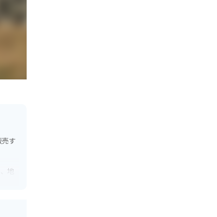
販売す
や、地
日国立