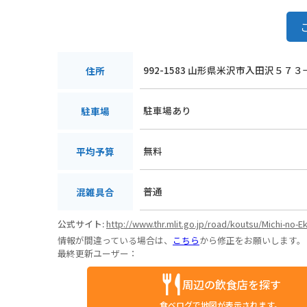
992-1583 山形県米沢市入田沢５７３
住所
駐車場あり
駐車場
無料
平均予算
普通
混雑具合
公式サイト:
http://www.thr.mlit.go.jp/road/koutsu/Michi-no-
情報が間違っている場合は、
こちら
から修正をお願いします。
最終更新ユーザー：
周辺の飲食店を探す
食べログで地図が表示されます。