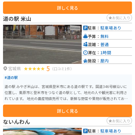
物は格別です。採れたての味が楽しめるので、ぜひお土産に購入してみてく
詳しく見る
ださい。また、併設されているレストランでは、地元食材をふんだんに使っ
た料理を味わえます。おすすめは、花巻産の白金豚を使用した豚丼です。 バ
道の駅 米山
お気に入り
イクで訪れる際は、広い駐車場があるので安心です。周辺には、宮沢賢治童
話村や花巻温泉郷など、観光スポットも充実しています。道の駅 はなまき西
駐車：
駐車場あり
南を拠点に、花巻観光を楽しんでみてはいかがでしょうか。
予算：
無料
混雑：
普通
滞在：
1時間
施設：
屋内
5
宮城県
（口コミ1件）
#道の駅
道の駅 みやぎ米山は、宮城県登米市にある道の駅です。国道346号線沿いに
位置し、栗原市と登米市をつなぐ道の駅として、地元の人や観光客に利用さ
れています。 地元の農産物直売所では、新鮮な野菜や果物が販売されてお
り、特に登米産のお米は人気です。また、併設されているレストランでは、
詳しく見る
地元の食材を使った料理を楽しむことができます。おすすめは、登米産のブ
ランド豚「みやぎさとやまと豚」を使った豚丼です。 バイクで訪れる場合、
ないんわん
お気に入り
道の駅には広い駐車場が完備されているので安心です。周辺には、緑豊かな
丘陵地帯が広がっており、ツーリングの休憩スポットとしても最適です。栗
駐車：
駐車場あり
駒国定公園や伊豆沼・内沼などの観光スポットへのアクセスも良好です。 道