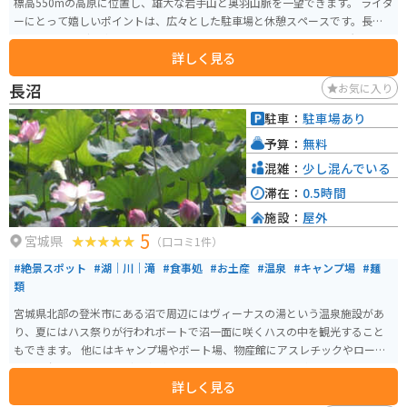
標高550mの高原に位置し、雄大な岩手山と奥羽山脈を一望できます。 ライダ
ーにとって嬉しいポイントは、広々とした駐車場と休憩スペースです。長距
離のツーリングで疲れた体を休めるのに最適です。また、周辺には景観の良
詳しく見る
いワインディングロードが続くため、バイクでのツーリングにもおすすめで
す。 地元の特産品販売所では、新鮮な野菜や果物、手打ちそば、地元産のブ
長沼
お気に入り
ランド肉「いわて短角牛」を使った料理などが楽しめます。特に、岩手山麓
で育った牛乳を使用したソフトクリームは、濃厚な味わいで人気です。 展望
駐車：
駐車場あり
台からは、四季折々の美しい景色を楽しむことができます。春には、可憐な
予算：
無料
高山植物が咲き乱れ、夏には、緑豊かな山々が目に鮮やかです。秋には、
山々が赤や黄色に染まり、冬には、雪化粧した岩手山が雄大です。 道の駅 種
混雑：
少し混んでいる
山ヶ原は、自然を満喫しながら、地元のグルメや文化に触れることができる
滞在：
0.5時間
スポットです。
施設：
屋外
5
宮城県
（口コミ1件）
#絶景スポット
#湖｜川｜滝
#食事処
#お土産
#温泉
#キャンプ場
#麺
類
宮城県北部の登米市にある沼で周辺にはヴィーナスの湯という温泉施設があ
り、夏にはハス祭りが行われボートで沼一面に咲くハスの中を観光すること
もできます。 他にはキャンプ場やボート場、物産館にアスレチックやローラ
ー滑り台のあるオランダ風車が目印の長沼フートピア公園があります。コロ
詳しく見る
ナの影響でここ数年は行われておりませんが、春には風土マラソンという登
米市の特産品を味わいながら走るマラソン大会も開かれます。