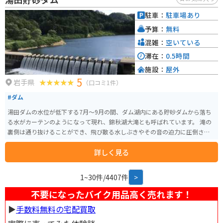
には、花巻温泉郷や宮沢賢治童話村など、観光スポットも点在しているの
で、ツーリングの拠点としても最適です。 道の駅 とうわで、ぜひ地元の美味
駐車：
駐車場あり
しいものを味わったり、雄大な自然を満喫したりしてください。
予算：
無料
混雑：
空いている
滞在：
0.5時間
施設：
屋外
5
岩手県
（口コミ1件）
#ダム
湯田ダムの水位が低下する7月～9月の間、ダム湖内にある貯砂ダムから落ち
る水がカーテンのようになって現れ、錦秋湖大滝とも呼ばれています。 滝の
裏側は通り抜けることができ、飛び散る水しぶきやその音の迫力に圧倒され
ます。暑い季節には、涼を求めて訪れる気持ちが良いです。
詳しく見る
1~30件/4407件
>
不要になったバイク用品高く売れます！
▶︎
手数料無料の宅配買取