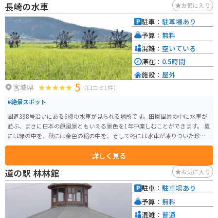
長崎の水車
お気に入り
駐車：
駐車場あり
予算：
無料
混雑：
空いている
滞在：
0.5時間
施設：
屋外
5
宮城県
（口コミ1件）
#絶景スポット
国道398号沿いにある6機の水車が見られる場所です。田園風景の中に水車が
並ぶ、まさに日本の原風景ともいえる景色を1年中楽しむことができます。 夏
には緑の中を、秋には金色の稲の中を、そして冬には水車が凍りついた珍し
い光景を見ることができます。
詳しく見る
道の駅 林林館
お気に入り
駐車：
駐車場あり
予算：
無料
混雑：
普通