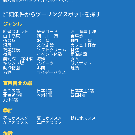
詳細条件からツーリングスポットを探す
ジャンル
絶景スポット
絶景ロード
海｜海岸｜岬
山｜高原
湖｜川｜滝
食事処
道の駅
お土産
神社｜寺院
温泉
文化施設
カフェ｜軽食
商業施設
ソフトクリーム
林道
夜景
イベント体験
宿泊施設
美術館｜資料館
海鮮
ダム
キャンプ場
スイーツ
珍スポット
動植物園
お肉
麺類
お酒
ライダーハウス
東西南北の端
全ての端
日本4端
日本本土4端
北海道4端
本州4端
四国4端
九州4端
季節
春にオススメ
夏にオススメ
秋にオススメ
冬にオススメ
年中オススメ
施設