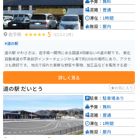
予算：
無料
混雑：
普通
滞在：
1時間
施設：
屋内
5
岩手県
（口コミ1件）
#道の駅
道の駅 かわさきは、岩手県一関市にある国道4号線沿いの道の駅です。 東北
自動車道の平泉前沢インターチェンジから車で約10分の場所にあり、アクセ
スも良好です。 地元で採れた新鮮な野菜や果物、加工品などを販売する産直
コーナーが人気です。 特に、地元産のブランド豚「いわいずみ短角牛」を使
詳しく見る
ったメンチカツやコロッケなどの軽食は、ここでしか味わえない逸品として
人気があります。 また、併設されているレストランでは、地元産の食材をふ
道の駅 だいとう
お気に入り
んだんに使った料理を楽しむことができます。 バイクで訪れる場合は、広い
駐車場があるので安心して駐車できます。 道の駅 かわさきは、地元の特産品
駐車：
駐車場あり
を購入したり、地元グルメを堪能したり、休憩したりと、ドライブやツーリ
予算：
無料
ングの際に便利な休憩スポットです。
混雑：
普通
滞在：
1時間
施設：
屋内