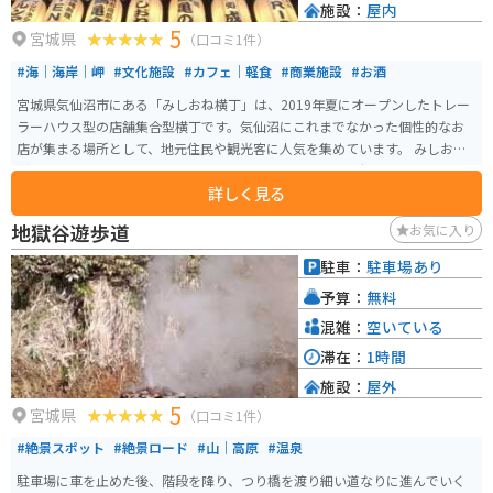
施設：
屋内
5
宮城県
（口コミ1件）
#海｜海岸｜岬
#文化施設
#カフェ｜軽食
#商業施設
#お酒
宮城県気仙沼市にある「みしおね横丁」は、2019年夏にオープンしたトレー
ラーハウス型の店舗集合型横丁です。気仙沼にこれまでなかった個性的なお
店が集まる場所として、地元住民や観光客に人気を集めています。 みしおね
横丁には、バー、メキシカン料理、インドネシア料理、沖縄料理、ラーメ
詳しく見る
ン、朝食を提供する店舗など、多様なグルメスポットが揃っています。気仙沼
魚市場の近くに位置し、漁港としての気仙沼市の魅力を感じることができる
地獄谷遊歩道
お気に入り
スポットです。各店舗の営業時間や休業日は異なるため、訪問前に確認する
ことをおすすめします。
駐車：
駐車場あり
予算：
無料
混雑：
空いている
滞在：
1時間
施設：
屋外
5
宮城県
（口コミ1件）
#絶景スポット
#絶景ロード
#山｜高原
#温泉
駐車場に車を止めた後、階段を降り、つり橋を渡り細い道なりに進んでいく