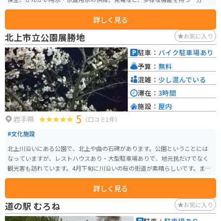
がでしょうか。
で、観光スポットとしても人気があります。 奥州湖では、カヌーやカヤッ
詳しく見る
ク、SUP（スタンドアップパドルボード）などのウォーターアクティビティを
楽しむことができます。初心者でもガイドが同乗するツアーがあるため、安
北上市立公園展勝地
お気に入り
全に楽しむことができます。湖畔には「奥州湖交流館」があり、胆沢地域の
郷土や歴史、水に関わる文化について学ぶことができます。また、展望台か
駐車：
バイク駐車場あり
らの眺望は絶景で、四季折々の風景が楽しめます。
予算：
無料
混雑：
少し混んでいる
滞在：
3時間
施設：
屋内
5
岩手県
（口コミ1件）
#文化施設
北上川沿いにある公園で、北上や曲の石碑があります。公園ということには
なっていますが、レストハウスあり・大型駐車場ありで、地元民だけでなく
観光客も訪れています。4月下旬に川沿いの桜の街道が素晴らしいです。ま
た、毎朝つきたての餅をレストハウスで食べることも持ち帰ることもできま
詳しく見る
す。くるみ餅が絶品です。一人で行っても家族や友人と行っても、十分楽しめ
る場所です。
道の駅 むろね
お気に入り