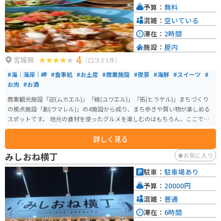
予算：
無料
の駅 みやぎ米山は、地元の美味しいものを堪能できるだけでなく、周辺の観
光拠点としても便利な場所です。
混雑：
空いている
滞在：
2時間
施設：
屋内
4
宮城県
（口コミ1件）
#海｜海岸｜岬
#食事処
#お土産
#商業施設
#夜景
#海鮮
#スイーツ
#
お肉
#お酒
商業観光施設「迎(ムカエル)」「結(ユワエル)」「拓(ヒラケル)」まちづくり
の拠点施設「創(ウマレル)」の4施設から成り、まち歩きや買い物が楽しめる
スポットです。 地元の食材を使ったグルメを楽しむのはもちろん、ここでし
かゲットできないお土産などもあります。 施設のすぐ側では漁船の係留風景
詳しく見る
が楽しめるので、食べ歩きがてら足を伸ばしてみては？潮風を感じながら、
間近に見る漁船は圧巻です！運が良ければ、漁師さんに会うことができるか
みしおね横丁
お気に入り
も。
駐車：
駐車場あり
予算：
20000円
混雑：
普通
滞在：
6時間