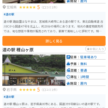
施設：
屋内
5
宮城県
（口コミ1件）
#道の駅
道の駅 路田里はなやまは、宮城県大崎市にある道の駅です。東北自動車道 古
川ICから国道47号を北上し、約20分の場所にあります。 地元の農産物直売所
では、旬な野菜や果物が販売されており、新鮮で美味しいと評判です。特
に、夏には甘くてみずみずしいスイカが人気です。また、併設されているレ
詳しく見る
ストランでは、地元産の食材を使った料理を楽しむことができます。 バイク
で訪れる場合、道の駅には広い駐車場が完備されているため安心です。ツー
道の駅 種山ヶ原
お気に入り
リングの休憩場所として利用するのも良いでしょう。道の駅から少し足を延
ばせば、鳴子温泉郷や鬼首温泉郷など、温泉地としても有名なエリアがあり
駐車：
駐車場あり
ます。日帰り温泉施設も充実しているので、ツーリングの疲れを癒やすこと
予算：
無料
ができます。 道の駅 路田里はなやまは、地元の人々とのふれあいや、自然豊
かな景色を楽しむことができる場所です。宮城県を訪れた際には、ぜひ立ち
混雑：
普通
寄ってみてください。
滞在：
1時間
施設：
屋内
5
岩手県
（口コミ1件）
#道の駅
道の駅 種山ヶ原は、岩手県奥州市にある、国道399号線沿いの道の駅です。