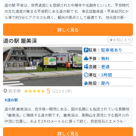
道の駅 平泉は、世界遺産にも登録された中尊寺や毛越寺といった、平安時代
の文化遺産が集まる平泉町にある道の駅です。 東北自動車道・平泉前沢ICか
ら車で約5分とアクセスも良く、観光の拠点として最適です。 地元産の新鮮な
野菜や果物が並ぶ農産物直売所や、岩手県産の南部鉄器や秀衡塗などの工芸
詳しく見る
品を扱う物産館、平泉の郷土料理や麺類が味わえるレストランなどがありま
す。 バイクで訪れる場合、広い駐車場があるので安心して駐車できます。 平
道の駅 厳美渓
お気に入り
泉は、金色堂で有名な中尊寺をはじめ、浄土庭園が美しい毛越寺など、歴史
的な建造物や庭園が多く残されています。 周辺には、柳之御所資料館や達谷
駐車：
駐車場あり
窟など、見どころもたくさんあります。 また、わんこそばやひっつみなどの
予算：
無料
郷土料理もおすすめです。 平泉は、歴史と自然、食を満喫できる魅力的な観
光地です。
混雑：
普通
滞在：
1時間
施設：
屋内
5
岩手県
（口コミ1件）
#道の駅
道の駅 厳美渓は、岩手県一関市にある、国の名勝にも指定されている景勝地
「厳美渓」に隣接する道の駅です。 厳美渓は、栗駒山を源流とする磐井川の
中流に位置し、およそ2キロメートルに渡って続く、奇岩怪石とエメラルドグ
リーンの渓流が織りなす美しい渓谷です。 道の駅には、地元の特産品を販売
詳しく見る
するショップやレストランがあり、岩手県や一関市の味覚を楽しむことがで