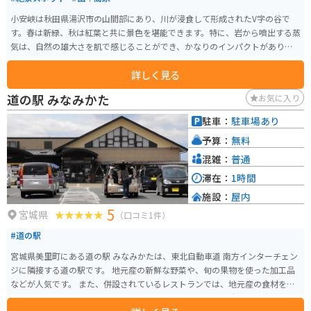
小安峡は秋田県湯沢市の山間部にあり、川が浸食して形成されたV字の谷で
す。春は新緑、秋は紅葉と共に景色を堪能できます。特に、岩から噴出する蒸
気は、自然の雄大さを肌で感じることができ、かなりのインパクトがありま
す。
詳しく見る
道の駅 みなみかた
お気に入り
駐車：
駐車場あり
予算：
無料
混雑：
普通
滞在：
1時間
施設：
屋内
5
宮城県
（口コミ1件）
#道の駅
宮城県美里町にある道の駅 みなみかたは、東北自動車道 南方インターチェン
ジに隣接する道の駅です。 地元産の新鮮な野菜や、旬の果物を使った加工品
などが人気です。 また、併設されているレストランでは、地元産の食材を使
った料理を楽しむことができます。 バイクで訪れる場合、駐車場も広々とし