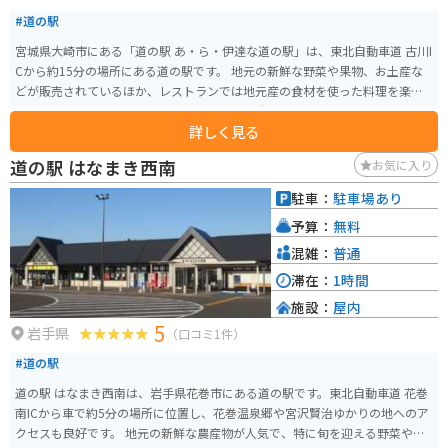
#道の駅
宮城県大崎市にある「道の駅 あ・ら・伊達な道の駅」は、東北自動車道 古川I
Cから約15分の場所にある道の駅です。 地元の新鮮な野菜や果物、お土産な
どが販売されているほか、レストランでは地元産の食材を使った料理を楽し
むことができます。 特に、地元産のブランド米「ひとめぼれ」を使った料理
詳しく見る
や、大崎市の郷土料理である「おくずかけ」はおすすめです。 バイクで訪れ
る場合、道の駅には広々とした駐車場が完備されているので安心です。 ま
道の駅 はなまき西南
お気に入り
た、周辺には、鳴子温泉郷や、蔵王山など、観光スポットも点在しているの
で、ツーリングの拠点としても最適です。 道の駅 あ・ら・伊達な道の駅は、
駐車：
駐車場あり
地元の魅力が詰まった道の駅です。ぜひ一度訪れてみてください。
予算：
無料
混雑：
普通
滞在：
1時間
施設：
屋内
5
岩手県
（口コミ1件）
#道の駅
道の駅 はなまき西南は、岩手県花巻市にある道の駅です。東北自動車道 花巻
南ICから車で約5分の場所に位置し、花巻温泉郷や宮沢賢治ゆかりの地へのア
クセスも良好です。 地元の新鮮な農産物が人気で、特に旬を迎える野菜や果