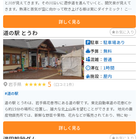
と川が見えてきます。その川沿いに遊歩道を進んでいくと、間欠泉が見えて
きます。熱湯と蒸気が空に向かって吹き上げる様は実にダイナミック！ ここ
の間欠泉は無料で見ることができます。遊歩道左側の窪みにある熱湯スポッ
詳しく見る
トで温泉卵を作ることもできます。とても熱いので注意して作りましょう。
雪解けの時期は道がぬかるんでいて歩くのが大変なので、 乾燥して晴れの日
道の駅 とうわ
お気に入り
が続いた時期に行くことをオススメします。
駐車：
駐車場あり
予算：
無料
混雑：
普通
滞在：
1時間
施設：
屋内
5
岩手県
（口コミ1件）
#道の駅
道の駅 とうわは、岩手県花巻市にある道の駅です。東北自動車道の花巻ICか
ら約15分の場所に位置し、雄大な北上山系を望むことができます。 地元の農
産物直売所では、新鮮な野菜や果物、花卉などが販売されており、特に旬の
時期には多くの人で賑わいます。また、レストランでは、地元産の食材を使
詳しく見る
った郷土料理や、そば、うどん、ラーメンなどが楽しめます。 バイクで訪れ
る場合、道の駅には広々とした駐車場が完備されているので安心です。周辺
湯田貯砂ダム
お気に入り