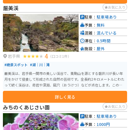
きます。特に、地元産のそば粉を使った手打ちそばや、新鮮な野菜を使った
厳美渓
お気に入り
料理がおすすめです。 また、厳美渓の雄大な景色を眺めながら、ゆったりと
くつろげる休憩スペースも用意されています。 バイクで訪れる際は、道の駅
駐車：
駐車場あり
に隣接する無料駐車場を利用できます。厳美渓周辺には、見どころが点在し
予算：
無料
ているので、バイクでのツーリングにも最適なエリアです。 厳美渓を訪れた
際には、ぜひ道の駅 厳美渓にも立ち寄ってみてください。
混雑：
混んでいる
滞在：
0.5時間
施設：
屋外
4
岩手県
（口コミ1件）
#絶景スポット
#湖｜川｜滝
厳美渓は、岩手県一関市の美しい渓谷で、栗駒山を源とする磐井川が長い年
月をかけて侵食して形成された自然の芸術です。全長約2キロメートルにわた
って続く渓谷は、奇岩や深淵、甌穴（おうけつ）などが点在します。この景
観は国の名勝および天然記念物に指定されています。 見どころは、「空飛ぶ
詳しく見る
団子」と呼ばれる名物です。滝見台から対岸の茶屋に向かって注文すると、
ワイヤーを使って団子が届けられるユニークな体験が楽しめます。また、遊
みちのくあじさい園
お気に入り
歩道が整備されており、吊り橋から上流と下流の異なる景観を楽しむことが
できます。春の新緑や秋の紅葉シーズンは特に美しく、多くの観光客が訪れ
駐車：
駐車場あり
ます。また、周辺には道の駅厳美渓や温泉施設もあり、一日を通して楽しむ
予算：
1000円
ことができます。