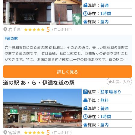
混雑：
普通
滞在：
1時間
施設：
屋内
5
岩手県
（口コミ1件）
#道の駅
岩手県和賀郡にある道の駅 錦秋湖は、その名の通り、美しい錦秋湖の湖畔に
位置する道の駅です。 春は新緑、秋には紅葉と、四季折々の絶景を望むこと
ができます。特に、湖面に映る逆さ紅葉は一見の価値ありです。道の駅には、
レストランや特産品販売所があり、地元の食材を使った料理や、お土産にぴ
詳しく見る
ったりな特産品を購入することができます。 周辺には、キャンプ場や温泉施
設もあるので、宿泊してゆっくりと過ごすのもおすすめです。バイクで訪れ
道の駅 あ・ら・伊達な道の駅
お気に入り
る場合、駐車場も広く停めやすいので安心です。 周辺道路は、ワインディン
グロードとしても人気があり、ツーリングにも最適なエリアです。ただし、
駐車：
駐車場あり
山間部のため、天候の変化には注意が必要です。 道の駅 錦秋湖で、雄大な自
予算：
無料
然と触れ合いながら、地元の美味しいものを楽しんでみてはいかがでしょう
か。
混雑：
普通
滞在：
1時間
施設：
屋内
5
宮城県
（口コミ1件）