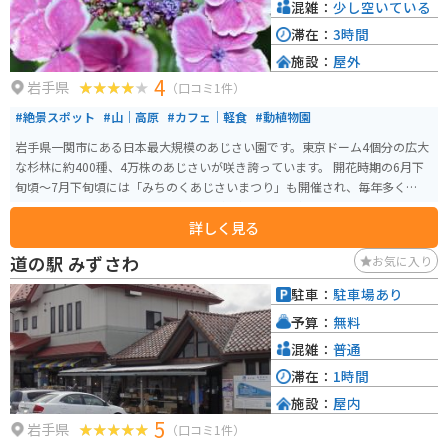
混雑：
少し空いている
滞在：
3時間
施設：
屋外
4
岩手県
（口コミ1件）
#絶景スポット
#山｜高原
#カフェ｜軽食
#動植物園
岩手県一関市にある日本最大規模のあじさい園です。東京ドーム4個分の広大
な杉林に約400種、4万株のあじさいが咲き誇っています。 開花時期の6月下
旬頃～7月下旬頃には「みちのくあじさいまつり」も開催され、毎年多くの
人々で賑わいます。屋外なので雨天は傘が必須ですが、雨の日ならではのあ
詳しく見る
じさいの表情が楽しめます。園内にはキッチンカーやカフェなどが点在し休
憩がてら利用できます。 園内は山道となっており、舗装されておりませんの
道の駅 みずさわ
お気に入り
で、歩きやすい防水の靴などがオススメです。運転手付きカートを利用して
楽しむこともできます。（有料、予約優先、4台のみ）所要時間約40分。お花
駐車：
駐車場あり
好きやカメラが趣味の方、カップルにもおすすめのスポットです。
予算：
無料
混雑：
普通
滞在：
1時間
施設：
屋内
5
岩手県
（口コミ1件）