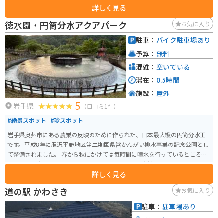
詳しく見る
緑、秋の紅葉など、四季折々の自然美を楽しむことができます。 猊鼻渓は国
の名勝にも指定されており、舟下りでは、船頭が唄う「げいびうた」を聞き
徳水園・円筒分水アクアパーク
お気に入り
ながら、静かな流れの中を進むことができ、渓谷の美しさを間近で感じるこ
とができます。平泉から車で約30分の距離にあり、岩手県の南部に位置する
駐車：
バイク駐車場あり
この地域を楽しむことができます。舟下り体験は1800円で約90分になりま
予算：
無料
す。後半は船頭さんがげいび追分という曲を歌ってくれます。
混雑：
空いている
滞在：
0.5時間
施設：
屋外
5
岩手県
（口コミ1件）
#絶景スポット
#珍スポット
岩手県奥州市にある農業の反映のために作られた、日本最大級の円筒分水工
です。平成8年に胆沢平野地区第二期国県営かんがい排水事業の記念公園とし
て整備されました。 春から秋にかけては毎時間に噴水を行っているところを
見ることが出来ます。近くには公園や水車もあり、自然の感じるにはもって
詳しく見る
こいの場所です。トイレもあるので、休憩がてらに観光を楽しめるのでおす
すめです。
道の駅 かわさき
お気に入り
駐車：
駐車場あり