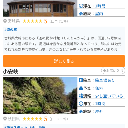
滞在：
1時間
施設：
屋内
5
宮城県
（口コミ1件）
#道の駅
宮城県大崎市にある「道の駅 林林館（りんりんかん）」は、国道347号線沿
いにある道の駅です。 周辺は緑豊かな丘陵地帯となっており、館内には地元
で採れた新鮮な野菜や山菜、きのこなどが販売されている直売所がありま
す。 特に人気なのは、地元産のブランド米「ササニシキ」や「ひとめぼれ」
詳しく見る
を使ったおにぎりや弁当です。 また、レストランでは、地元産の食材をふん
だんに使った郷土料理やそばなどを味わうことができます。 バイクでのツー
小安峡
お気に入り
リングにも最適な場所で、駐車場も広いため、休憩場所としてもおすすめで
す。 道の駅 林林館では、季節ごとのイベントも開催されているので、訪れる
駐車：
駐車場あり
前にホームページなどで情報をチェックしておくと良いでしょう。
予算：
無料
混雑：
少し空いている
滞在：
1時間
施設：
屋外
5
秋田県
（口コミ1件）
#絶景スポット
#山｜高原