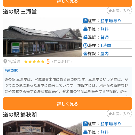
詳しく見る
ているので安心です。 東北自動車道を利用する際は、ぜひ立ち寄ってみてく
ださい。
道の駅 三滝堂
お気に入り
駐車：
駐車場あり
予算：
無料
混雑：
普通
滞在：
1時間
施設：
屋内
5
宮城県
（口コミ1件）
#道の駅
道の駅 三滝堂は、宮城県登米市にある道の駅です。三滝堂という名前は、か
つてこの地にあったお堂に由来しています。 施設内には、地元産の新鮮な野
菜や果物を販売する農産物直売所、登米市の特産品を販売する物産館、軽食
コーナーなどがあります。 また、道の駅 三滝堂は、バイクツーリングの休憩
詳しく見る
場所としても人気です。周辺には、緑豊かな山々が広がっており、ツーリン
グに最適なルートが数多くあります。 特に、栗原市方面へ続く国道398号線
道の駅 錦秋湖
お気に入り
は、変化に富んだワインディングロードとして知られており、多くのライダ
ーに楽しまれています。 道の駅 三滝堂で休憩する際には、地元産の食材を使
駐車：
駐車場あり
用した料理や、登米市の特産品である「はっと汁」などを味わってみてはい
予算：
無料
かがでしょうか。