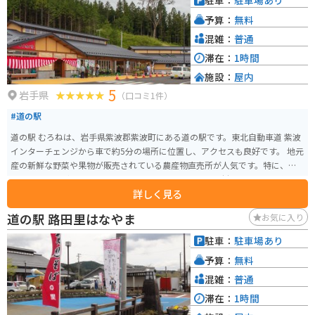
駐車：
駐車場あり
予算：
無料
混雑：
普通
滞在：
1時間
施設：
屋内
5
岩手県
（口コミ1件）
#道の駅
道の駅 むろねは、岩手県紫波郡紫波町にある道の駅です。東北自動車道 紫波
インターチェンジから車で約5分の場所に位置し、アクセスも良好です。 地元
産の新鮮な野菜や果物が販売されている農産物直売所が人気です。特に、旬
のりんごやぶどうは格別です。レストランでは、地元食材をふんだんに使っ
詳しく見る
た料理を楽しむことができます。おすすめは、紫波町産のひとめぼれを使っ
た「ひとめぼれ御膳」です。 バイクで訪れる場合、道の駅 むろねは広々とし
道の駅 路田里はなやま
お気に入り
た駐車場があるので安心です。周辺には、緑豊かな自然が広がっており、ツ
ーリングの休憩場所としても最適です。道の駅から少し足を延ばせば、城山
駐車：
駐車場あり
公園や南昌寺など、歴史を感じられる観光スポットもあります。 お土産に
予算：
無料
は、地元産のりんごを使ったジュースやジャム、南部せんべいなどがおすす
めです。
混雑：
普通
滞在：
1時間