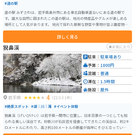
#道の駅
道の駅 みずさわは、岩手県奥州市にある東北自動車道沿いにある道の駅で
す。雄大な自然に囲まれたこの道の駅は、地元の特産品やグルメが楽しめる
場所として人気があります。 地元で採れた新鮮な野菜や果物が並ぶ農産物直
売所は、道の駅 みずさわの魅力のひとつです。旬の味覚を味わえるとあっ
詳しく見る
て、多くの観光客で賑わいます。また、岩手県産のブランド米「ひとめぼれ」
を使ったおにぎりや、地元産のそば粉を使った手打ちそばなど、地元の味が
猊鼻渓
お気に入り
楽しめるのも魅力です。 バイクで訪れる際には、道の駅 みずさわは休憩場所
としても最適です。駐車場も広く、トイレも完備されているので、安心して
駐車：
駐車場あり
休むことができます。周辺には、岩手県屈指の景勝地である猊鼻渓や、歴史
予算：
1800円
を感じさせる平泉などの観光スポットも点在しており、ツーリングの拠点と
してもおすすめです。
混雑：
普通
滞在：
1.5時間
施設：
屋外
4
岩手県
（口コミ1件）
#絶景スポット
#湖｜川｜滝
#イベント体験
猊鼻渓（げいびけい）は岩手県一関市に位置し、日本百景の一つとしても知
られる美しい渓谷です。砂鉄川が石灰岩を侵食してできたこの渓谷は、約2キ
ロメートルにわたり、高さ約100メートルの断崖が両岸にそびえ立っていま
す。猊鼻渓の名物として、船頭が棹一本で操る舟下りがあり、春の桜、夏の新