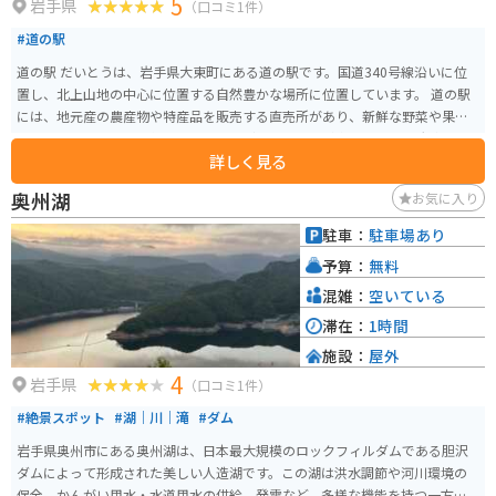
5
岩手県
（口コミ1件）
#道の駅
道の駅 だいとうは、岩手県大東町にある道の駅です。国道340号線沿いに位
置し、北上山地の中心に位置する自然豊かな場所に位置しています。 道の駅
には、地元産の農産物や特産品を販売する直売所があり、新鮮な野菜や果
物、山菜、きのこ、手作りの加工品など、地元の味が楽しめます。 大東町
詳しく見る
は、岩手県内でも有数のそばの産地として知られており、道の駅でもそばを
使ったメニューが人気です。特産の「大東そば」は、香りが高くコシが強い
奥州湖
お気に入り
のが特徴で、そば好きにはぜひ味わっていただきたい一品です。また、地元
産の食材をふんだんに使った料理を提供するレストランもあり、郷土料理を
駐車：
駐車場あり
堪能することができます。 道の駅には、情報コーナーや休憩スペースも併設
予算：
無料
されており、ドライブの休憩に最適です。周辺には、温泉やキャンプ場など
の観光スポットも点在しており、自然を満喫したい方にもおすすめです。 バ
混雑：
空いている
イクで訪れる方は、道の駅の駐車場は広く、バイクも駐車しやすいので安心
滞在：
1時間
です。周辺の道路は、山間部を走るワインディングロードで、景色も楽しめ
施設：
屋外
ます。ただし、冬季は積雪や路面凍結の恐れがあるので注意が必要です。 大
4
東町周辺の観光スポットとしては、岩手県指定天然記念物で樹齢約1,000年の
岩手県
（口コミ1件）
「大トチノキ」や、日本最大級の鍾乳洞である「龍泉洞」、南部藩の城下町
#絶景スポット
#湖｜川｜滝
#ダム
として栄えた「盛岡城跡公園」などがあります。 大東町の名産品としては、
先述の「大東そば」の他に、きのこや山菜、雑穀なども有名です。地元の食
岩手県奥州市にある奥州湖は、日本最大規模のロックフィルダムである胆沢
材を使ったお土産も道の駅で購入できます。 自然豊かな大東町で、地元の味
ダムによって形成された美しい人造湖です。この湖は洪水調節や河川環境の
覚や景色を楽しみながら、道の駅 だいとうでゆっくりと休憩してみてはいか
保全、かんがい用水・水道用水の供給、発電など、多様な機能を持つ一方