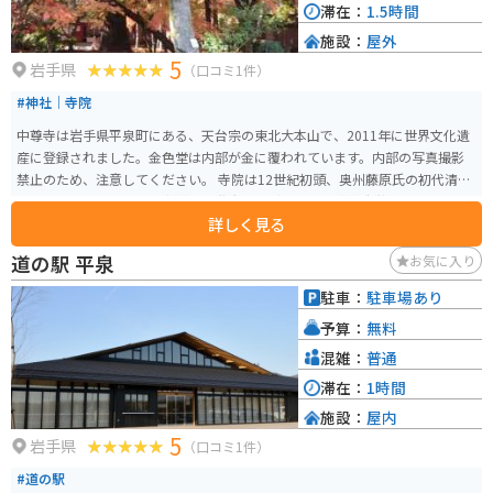
滞在：
1.5時間
施設：
屋外
5
岩手県
（口コミ1件）
#神社｜寺院
中尊寺は岩手県平泉町にある、天台宗の東北大本山で、2011年に世界文化遺
産に登録されました。金色堂は内部が金に覆われています。内部の写真撮影
禁止のため、注意してください。 寺院は12世紀初頭、奥州藤原氏の初代清衡
公によって建立され、多宝塔や二階大堂など多くの堂塔が造営されました。
詳しく見る
その目的は、前九年役・後三年役という長い戦乱で亡くなった人々の霊を慰
め、仏国土を建築することでした。 14世紀に堂塔の多くは焼失しましたが、
道の駅 平泉
お気に入り
金色堂をはじめとする3000点以上の国宝や重要文化財が現存し、東日本随一
の平安仏教美術の宝庫とされています。 中尊寺の表参道である月見坂は樹齢3
駐車：
駐車場あり
50～400年の杉が並び、その多くは江戸時代に伊達藩によって植樹されたも
予算：
無料
のです。月見坂を登ると、本堂の手前左側に「弁慶堂」（正式には「愛宕
堂」とも呼ばれる）があり、武蔵坊弁慶の木像や弁慶と義経にまつわる像が
混雑：
普通
安置されています。 拝観時間は3月1日から11月3日までが8:30～17:00、11月
滞在：
1時間
4日から2月末日までが8:30～16:30です。拝観料は大人800円、高校生500
施設：
屋内
円、中学生300円、小学生200円です。
5
岩手県
（口コミ1件）
#道の駅