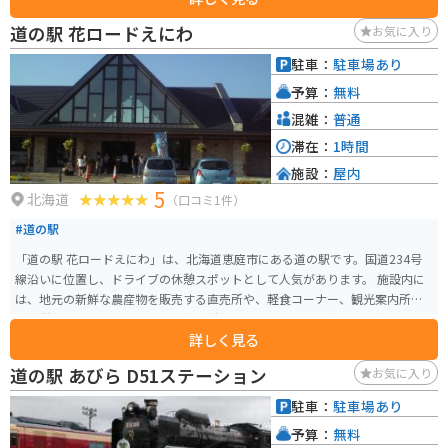
す。支笏湖で採れる魚でもっとも代表される魚が「姫鱒（ヒメマス）」で、
道の駅 花ロードえにわ
お気に入り
綺麗な水とプランクトンを多く食べて育った姫鱒の身は、まさにサーモンピ
ンク色をし、脂がのったまさに旬の魚です。 姫鱒は、主に市場で取引きさ
駐車：
駐車場あり
れ、料亭やお寿司店で販売されるため、普段なかなか食べられない魚です。
予算：
無料
ポロピナイカンパニーでは、専属の漁師が、毎朝新鮮な姫鱒を釣るため、リ
ーズナブルな価格で堪能することができます。 日本一水質が良い湖と呼ば
混雑：
普通
れ、湖の周辺は衛生管理を徹底的にしているだけあって、湖底まで見えるほ
滞在：
1時間
ど透明度が高く、泳いでいる魚が見えます。近隣には温泉が豊富にあるの
施設：
屋内
で、外で冷えた体を温めることもできます。
5
北海道
（口コミ1件）
#道の駅
「道の駅 花ロードえにわ」は、北海道恵庭市にある道の駅です。国道234号
線沿いに位置し、ドライブの休憩スポットとして人気があります。 施設内に
は、地元の新鮮な農産物を販売する直売所や、軽食コーナー、観光案内所な
どが併設されています。特に、直売所のソフトクリームは絶品と評判で、多
詳しく見る
くの観光客が訪れます。 バイクで訪れる場合、駐車場も広々としているので
安心です。道の駅周辺には、恵庭渓谷やえこりん村など、自然豊かな観光スポ
道の駅 あびら D51ステーション
お気に入り
ットも点在しており、ツーリングの拠点としても最適です。 恵庭市は、花の
苗木の生産が盛んな地域としても知られています。道の駅では、季節ごとに
駐車：
駐車場あり
色とりどりの花々を楽しむことができます。お土産には、地元産の新鮮な野
予算：
無料
菜や花々、花をモチーフにしたお菓子などがおすすめです。