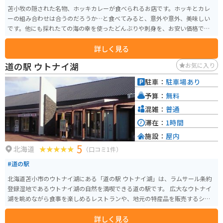
苫小牧の隠された名物、ホッキカレーが食べられるお店です。ホッキとカレ
ーの組み合わせは合うのだろうか…と食べてみると、意外や意外、美味しい
です。他にも採れたての海の幸を使ったどんぶりや刺身を、お安い価格で食
べられます。とても混雑しているお店ですが、並んでも食べたいと思う味で
詳しく見る
す。
道の駅 ウトナイ湖
お気に入り
駐車：
駐車場あり
予算：
無料
混雑：
普通
滞在：
1時間
施設：
屋内
5
北海道
（口コミ1件）
#道の駅
北海道苫小市のウトナイ湖にある「道の駅 ウトナイ湖」は、ラムサール条約
登録湿地であるウトナイ湖の自然を満喫できる道の駅です。 広大なウトナイ
湖を眺めながら食事を楽しめるレストランや、地元の特産品を販売するショ
ップ、ウトナイ湖について学べる展示スペースなどがあります。 特におすす
詳しく見る
めは、地元産の新鮮な食材をたっぷり使った料理の数々。 苫小と言えばホッ