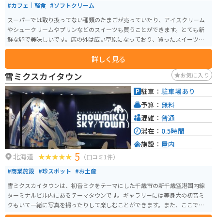
#カフェ｜軽食
#ソフトクリーム
スーパーでは取り扱ってない種類のたまごが売っていたり、アイスクリーム
やシュークリームやプリンなどのスイーツも買うことができます。とても新
鮮な卵で美味しいです。店の外は広い草原になっており、買ったスイーツや
飲み物を外のテーブルで楽しむこともできます。ニワトリ小屋もあるので、
詳しく見る
触れ合うこともできます。
雪ミクスカイタウン
お気に入り
駐車：
駐車場あり
予算：
無料
混雑：
普通
滞在：
0.5時間
施設：
屋内
5
北海道
（口コミ1件）
#商業施設
#珍スポット
#お土産
雪ミクスカイタウンは、初音ミクをテーマにした千歳市の新千歳空港国内線
ターミナルビル内にあるテーマタウンです。ギャラリーには等身大の初音ミ
クもいて一緒に写真を撮ったりして楽しむことができます。また、ここでし
か買えない初音ミクグッズも多数あり、初音ミクファンは垂涎もの、ファン