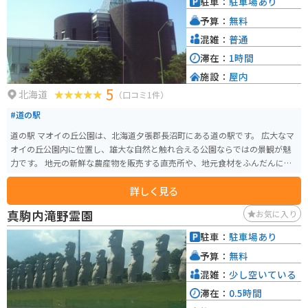
駐車：
駐車場あり
予算：
無料
混雑：
普通
滞在：
1時間
施設：
屋内
5
北海道
（口コミ1件）
#道の駅
道の駅 マオイの丘公園は、北海道夕張郡長沼町にある道の駅です。 広大なマ
オイの丘公園内に位置し、雄大な自然と触れ合える公園ならではの景観が魅
力です。 地元の新鮮な農産物を販売する直売所や、地元食材をふんだんに使
ったレストランが人気です。 特に、長沼産のジンギスカンは絶品なので、ぜ
詳しく見る
ひ味わってみてください。 バイクで訪れる際は、駐車場も広く、休憩場所と
しても最適です。 周辺には、馬と触れ合える「馬追丘資料館」や、 美しい
真駒内滝野霊園
お気に入り
花々を楽しめる「ながぬまフラワーソン」など、観光スポットも点在してい
ます。 【おすすめポイント】 * 地元産の新鮮な野菜 * 絶品のジンギスカン *
駐車：
駐車場あり
広々とした駐車場
予算：
無料
混雑：
少し空いている
滞在：
0.5時間