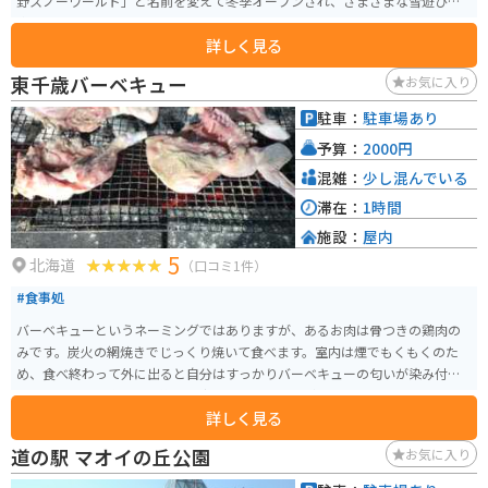
野スノーワールド」と名前を変えて冬季オープンされ、さまざまな雪遊びを
楽しめるスポットです。
詳しく見る
東千歳バーベキュー
お気に入り
駐車：
駐車場あり
予算：
2000円
混雑：
少し混んでいる
滞在：
1時間
施設：
屋内
5
北海道
（口コミ1件）
#食事処
バーベキューというネーミングではありますが、あるお肉は骨つきの鶏肉の
みです。炭火の網焼きでじっくり焼いて食べます。室内は煙でもくもくのた
め、食べ終わって外に出ると自分はすっかりバーベキューの匂いが染み付い
ています。その為、その後の予定はなかなか入れづらいです。それでも食べた
詳しく見る
い美味しいバーベキューです。
道の駅 マオイの丘公園
お気に入り