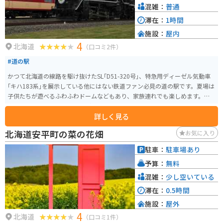
混雑：
普通
滞在：
1時間
施設：
屋内
4
北海道
（口コミ2件）
#道の駅
かつて北海道の線路を駆け抜けたSL｢D51-320号｣、特急用ディーゼル気動車
｢キハ183系｣を展示している他にはない鉄道ファン必見の道の駅です。夏場は
子供たちが遊べるふわふわドームなどもあり、家族連れでも楽しめます。屋
内にはパンや特産品、野菜などもあります。
詳しく見る
北海道安平町の菜の花畑
お気に入り
駐車：
駐車場あり
予算：
無料
混雑：
少し空いている
滞在：
0.5時間
施設：
屋外
4
北海道
（口コミ1件）