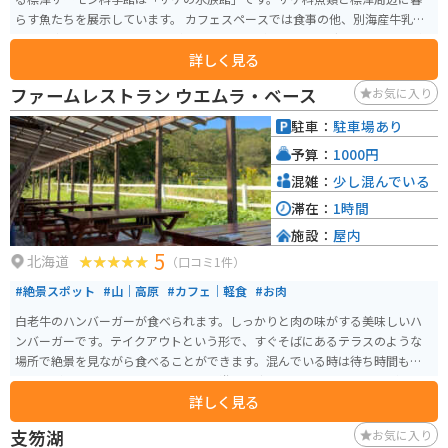
らす魚たちを展示しています。 カフェスペースでは食事の他、別海産牛乳と
標津産牛乳のソフトクリームがあり食べ比べができます。グランドピアノが
詳しく見る
設置されており自由に演奏もできます。
ファームレストラン ウエムラ・ベース
お気に入り
駐車：
駐車場あり
予算：
1000円
混雑：
少し混んでいる
滞在：
1時間
施設：
屋内
5
北海道
（口コミ1件）
#絶景スポット
#山｜高原
#カフェ｜軽食
#お肉
白老牛のハンバーガーが食べられます。しっかりと肉の味がする美味しいハ
ンバーガーです。テイクアウトという形で、すぐそばにあるテラスのような
場所で絶景を見ながら食べることができます。混んでいる時は待ち時間もあ
りますが、ちょっとしたアスレチック遊具や座るタイプのハンモックがあ
詳しく見る
り、大人も子どもものんびり時間を過ごすことができます。
支笏湖
お気に入り