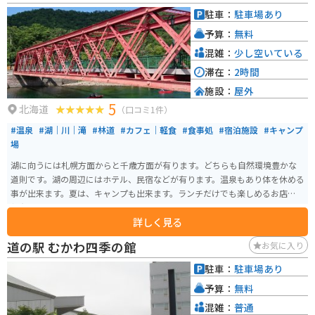
駐車：
駐車場あり
予算：
無料
混雑：
少し空いている
滞在：
2時間
施設：
屋外
5
北海道
（口コミ1件）
#温泉
#湖｜川｜滝
#林道
#カフェ｜軽食
#食事処
#宿泊施設
#キャンプ
場
湖に向うには札幌方面からと千歳方面が有ります。どちらも自然環境豊かな
道則です。湖の周辺にはホテル、民宿などが有ります。温泉もあり体を休める
事が出来ます。夏は、キャンプも出来ます。ランチだけでも楽しめるお店が数
軒有ります。
詳しく見る
道の駅 むかわ四季の館
お気に入り
駐車：
駐車場あり
予算：
無料
混雑：
普通