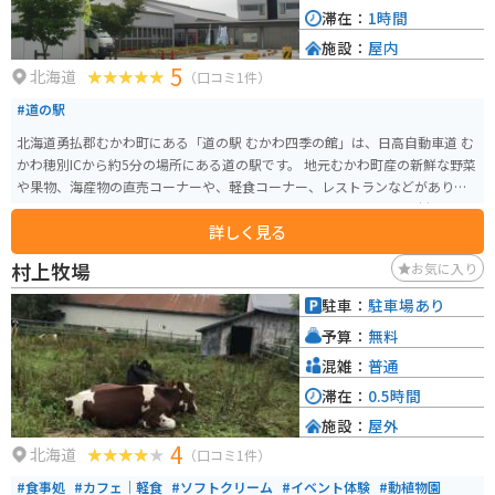
滞在：
1時間
施設：
屋内
5
北海道
（口コミ1件）
#道の駅
北海道勇払郡むかわ町にある「道の駅 むかわ四季の館」は、日高自動車道 む
かわ穂別ICから約5分の場所にある道の駅です。 地元むかわ町産の新鮮な野菜
や果物、海産物の直売コーナーや、軽食コーナー、レストランなどがありま
す。 とくに、むかわ町特産のししゃもを使った料理や、地元産の食材をふん
詳しく見る
だんに使った料理が人気です。 また、隣接する「むかわ町穂別博物館」で
は、むかわ竜の化石や、アンモナイトなど、貴重な資料を見ることができま
村上牧場
お気に入り
す。 バイクで訪れる際は、道の駅に隣接して、広々とした駐車場が完備され
ているので安心です。 日高地方のツーリングの休憩スポットとしても最適な
駐車：
駐車場あり
場所です。 むかわ町の名産品としては、先述のししゃもの他に、穂別メロン
予算：
無料
やトマトなどの農産物も有名です。 道の駅 むかわ四季の館は、地元の特産品
を手に入れることができるのも魅力です。
混雑：
普通
滞在：
0.5時間
施設：
屋外
4
北海道
（口コミ1件）
#食事処
#カフェ｜軽食
#ソフトクリーム
#イベント体験
#動植物園