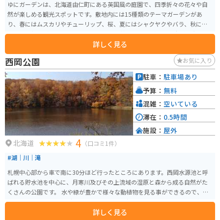
ゆにガーデンは、北海道由仁町にある英国風の庭園で、四季折々の花々や自
然が楽しめる観光スポットです。敷地内には15種類のテーマガーデンがあ
り、春にはムスカリやチューリップ、桜、夏にはシャクヤクやバラ、秋には
コキアの紅葉が見られます。特に、32,000株のコキアが一面に広がる光景は
詳しく見る
圧巻です。 園内には、由仁近郊で採れた新鮮な野菜やハーブを使ったランチ
ブッフェも楽しめるレストランがあります。また、「恋人の聖地」にも選ば
西岡公園
お気に入り
れており、デートスポットとしても人気です。アクセスも良好で、札幌から
車で約1時間の距離にあります。周辺にはユンニの湯や由仁町伏見台公園など
駐車：
駐車場あり
の観光スポットも多く、ゆにガーデンと合わせて一日中楽しむことができま
予算：
無料
す。
混雑：
空いている
滞在：
0.5時間
施設：
屋外
4
北海道
（口コミ1件）
#湖｜川｜滝
札幌中心部から車で南に30分ほど行ったところにあります。西岡水源池と呼
ばれる貯水池を中心に、月寒川及びその上流域の湿原と森から成る自然がた
くさんの公園です。 水や緑が豊かで様々な動植物を見る事ができるので、散
策やバードウォッチングにもおすすめです。夜間はかなり暗いので、懐中電
詳しく見る
灯など装備をお持ちになる事をお勧めします。