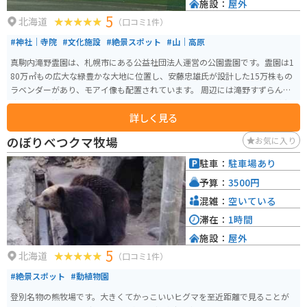
施設：
屋外
5
北海道
（口コミ1件）
#神社｜寺院
#文化施設
#絶景スポット
#山｜高原
真駒内滝野霊園は、札幌市にある公益社団法人運営の公園霊園です。霊園は1
80万㎡もの広大な緑豊かな大地に位置し、安藤忠雄氏が設計した15万株もの
ラベンダーがあり、モアイ像も配置されています。 周辺には滝野すずらん丘
陵公園も近接しており、霊園内には、お食事処や売店、喫茶などの設備が充
詳しく見る
実しています。霊園は暗いというイメージを変え、観光客にも大人気の観光
スポットとなっています。 霊園なのでお墓参りで来る方はたくさんいます
のぼりべつクマ牧場
お気に入り
が、観光目的で来る人もいます。訪れる人はモアイ像の写真を取ったりして
います。他にも頭大仏という、頭だけの大仏も見どころです。
駐車：
駐車場あり
予算：
3500円
混雑：
空いている
滞在：
1時間
施設：
屋外
5
北海道
（口コミ1件）
#絶景スポット
#動植物園
登別名物の熊牧場です。大きくてかっこいいヒグマを至近距離で見ることが