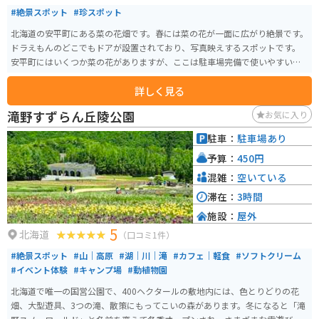
#絶景スポット
#珍スポット
北海道の安平町にある菜の花畑です。春には菜の花が一面に広がり絶景です。
ドラえもんのどこでもドアが設置されており、写真映えするスポットです。
安平町にはいくつか菜の花がありますが、ここは駐車場完備で使いやすいの
でオススメです。
詳しく見る
滝野すずらん丘陵公園
お気に入り
駐車：
駐車場あり
予算：
450円
混雑：
空いている
滞在：
3時間
施設：
屋外
5
北海道
（口コミ1件）
#絶景スポット
#山｜高原
#湖｜川｜滝
#カフェ｜軽食
#ソフトクリーム
#イベント体験
#キャンプ場
#動植物園
北海道で唯一の国営公園で、400ヘクタールの敷地内には、色とりどりの花
畑、大型遊具、3つの滝、散策にもってこいの森があります。冬になると「滝