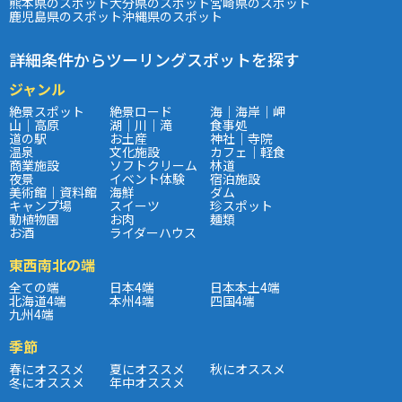
熊本県のスポット
大分県のスポット
宮崎県のスポット
鹿児島県のスポット
沖縄県のスポット
詳細条件からツーリングスポットを探す
ジャンル
絶景スポット
絶景ロード
海｜海岸｜岬
山｜高原
湖｜川｜滝
食事処
道の駅
お土産
神社｜寺院
温泉
文化施設
カフェ｜軽食
商業施設
ソフトクリーム
林道
夜景
イベント体験
宿泊施設
美術館｜資料館
海鮮
ダム
キャンプ場
スイーツ
珍スポット
動植物園
お肉
麺類
お酒
ライダーハウス
東西南北の端
全ての端
日本4端
日本本土4端
北海道4端
本州4端
四国4端
九州4端
季節
春にオススメ
夏にオススメ
秋にオススメ
冬にオススメ
年中オススメ