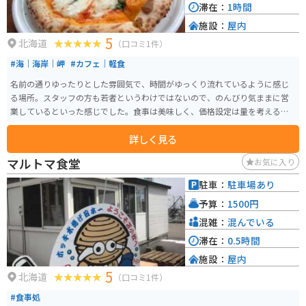
滞在：
1時間
施設：
屋内
5
北海道
（口コミ1件）
#海｜海岸｜岬
#カフェ｜軽食
名前の通りゆったりとした雰囲気で、時間がゆっくり流れているように感じ
る場所。スタッフの方も若者というわけではないので、のんびり気ままに営
業しているといった感じでした。食事は美味しく、価格設定は量を考えると
安価であったと思います。
詳しく見る
マルトマ食堂
お気に入り
駐車：
駐車場あり
予算：
1500円
混雑：
混んでいる
滞在：
0.5時間
施設：
屋内
5
北海道
（口コミ1件）
#食事処