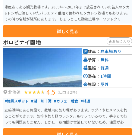
恵庭市にある観光牧場です。2009年〜2017年まで放送されていた芸人のタカ
&トシが出演していたバラエティ番組で使われたタカトシ牧場でもあります。
その時の名残が随所にあります。 ちょっとした動物広場や、ソフトクリーム
を食べれたり、バター作り体験ができたりもします。恵庭市の街からも離れ
詳しく見る
すぎておらず、車やバイクがあれば行きやすい場所です。
ポロピナイ園地
お気に入り
駐車：
駐車場あり
予算：
無料
混雑：
普通
滞在：
1時間
施設：
屋外
4.5
北海道
（口コミ2件）
#絶景スポット
#湖｜川｜滝
#カフェ｜軽食
#林道
支笏湖畔にある施設で、敷地内に釣り堀があります。ウグイやヒメマスを釣
ることができます。釣竿や釣り餌のレンタルも行っているので、手ぶらで行
っても問題ありません。しかし、冬期間は営業していないため、注意が必要
です。 支笏湖は、４万年ほど前に形成されたカルデラ湖で、恵庭岳、風不死
詳しく見る
岳、樽前山、紋別岳に囲まれ、四季折々の自然溢れる風景を見せてくれま