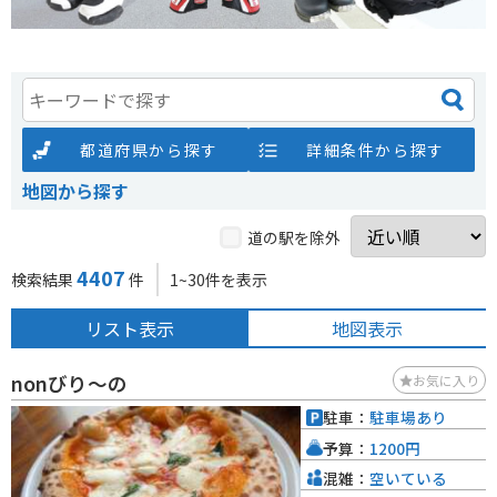
都道府県から探す
詳細条件から探す
地図から探す
道の駅を除外
4407
検索結果
件
1~30件を表示
リスト表示
地図表示
nonびり～の
お気に入り
駐車：
駐車場あり
予算：
1200円
混雑：
空いている