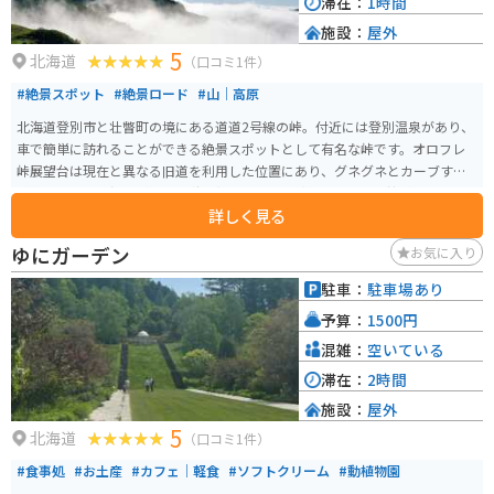
滞在：
1時間
施設：
屋外
5
北海道
（口コミ1件）
#絶景スポット
#絶景ロード
#山｜高原
北海道登別市と壮瞥町の境にある道道2号線の峠。付近には登別温泉があり、
車で簡単に訪れることができる絶景スポットとして有名な峠です。オロフレ
峠展望台は現在と異なる旧道を利用した位置にあり、グネグネとカーブする
道路と緑豊かな峡谷が見え、秋は紅葉もとても綺麗です。また峠道というこ
詳しく見る
とで車・バイクの運転が好きな人が多く訪れる場所でもあります。 登別駅か
らスタートすると車で25分ほど、登別温泉からは10分ほど、カルルス温泉が
ゆにガーデン
お気に入り
峠の入口となっています。洞爺湖温泉を楽しんだ後、登別温泉へ抜ける通り
道でもあるので、気軽に絶景を楽しむことができます。ただ展望台は冬期閉
駐車：
駐車場あり
鎖、オロフレ峠の道道2号線の一部は冬期夜間通行止め(17:00~9:00)なので注
予算：
1500円
意が必要です。
混雑：
空いている
滞在：
2時間
施設：
屋外
5
北海道
（口コミ1件）
#食事処
#お土産
#カフェ｜軽食
#ソフトクリーム
#動植物園