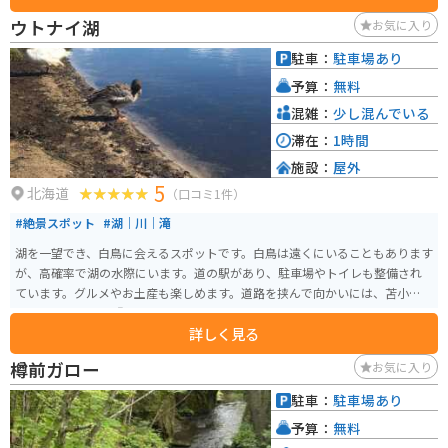
キ貝が有名ですが、ウトナイ湖周辺で採れる新鮮な野菜を使った料理も絶品
ウトナイ湖
お気に入り
です。 バイクで訪れる際は、駐車場からウトナイ湖畔まで続く遊歩道を散策
するのがおすすめです。 湖畔からは、四季折々の美しい自然を眺めることが
駐車：
駐車場あり
できます。 道の駅 ウトナイ湖は、自然を満喫しながら、地元の美味しいもの
予算：
無料
を楽しめる場所です。
混雑：
少し混んでいる
滞在：
1時間
施設：
屋外
5
北海道
（口コミ1件）
#絶景スポット
#湖｜川｜滝
湖を一望でき、白鳥に会えるスポットです。白鳥は遠くにいることもあります
が、高確率で湖の水際にいます。道の駅があり、駐車場やトイレも整備され
ています。グルメやお土産も楽しめます。道路を挟んで向かいには、苫小牧市
ならではのパン屋『三ツ星』もあります。
詳しく見る
樽前ガロー
お気に入り
駐車：
駐車場あり
予算：
無料