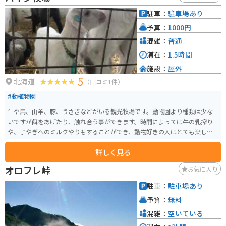
駐車：
駐車場あり
予算：
1000円
混雑：
普通
滞在：
1.5時間
施設：
屋外
5
北海道
（口コミ1件）
#動植物園
牛や馬、山羊、豚、うさぎなどがいる観光牧場です。動物園より種類は少な
いですが餌をあげたり、触れ合う事ができます。時間によっては牛の乳搾り
や、子やぎへのミルクやりもすることができ、動物好きの人はとても楽しめ
るスポットです。
詳しく見る
オロフレ峠
お気に入り
駐車：
駐車場あり
予算：
無料
混雑：
空いている