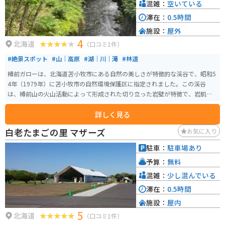
混雑：
空いている
滞在：
0.5時間
施設：
屋外
4
北海道
（口コミ1件）
#絶景スポット
#山｜高原
#湖｜川｜滝
#林道
樽前ガローは、北海道苫小牧市にある自然の美しさが特徴的な渓谷で、昭和5
4年（1979年）に苫小牧市の自然環境保護区に指定されました。この渓谷
は、樽前山の火山活動によって形成された切り立った岩壁が特徴で、岩肌に
は深緑の苔が張り付き、まるでビロードの絨毯のような景観を楽しむことが
詳しく見る
できます。 特に新緑の季節には、清流が流れる谷底まで初夏の日差しが届
き、1年で最も美しい風景が広がります。観光地化されておらず、手付かずの
白老たまごの里 マザーズ
お気に入り
自然が残っているため、訪れる際にはしっかりとした準備が必要です。アク
セスは、国道36号線沿いにある看板を目印に進み、踏切を渡って3.6km北進
駐車：
駐車場あり
したところにあります。周辺には駐車場があり、そこから徒歩でアクセスで
予算：
無料
きます。
混雑：
少し混んでいる
滞在：
0.5時間
施設：
屋内
5
北海道
（口コミ1件）