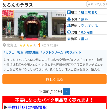
めろんのテラス
お気に入り
駐車：
駐車場あり
予算：
無料
混雑：
空いている
滞在：
0.5時間
施設：
屋内
4
北海道
（口コミ1件）
#カフェ｜軽食
#商業施設
#ソフトクリーム
#珍スポット
とってもリアルなメロン熊の入口が目印の夕張のグルメスポットです。初夏
～夏頃は名産の夕張メロンや夕張とその近郊の野菜や名産品をランチビュッ
フェなどで食べることができます。近くには、滝ノ上公園もあり、雄大な滝
を眺めることができるのでツーリングの休憩地としてオススメです。
詳しく見る
1~30件/4407件
>
不要になったバイク用品高く売れます！
▶︎
手数料無料の宅配買取