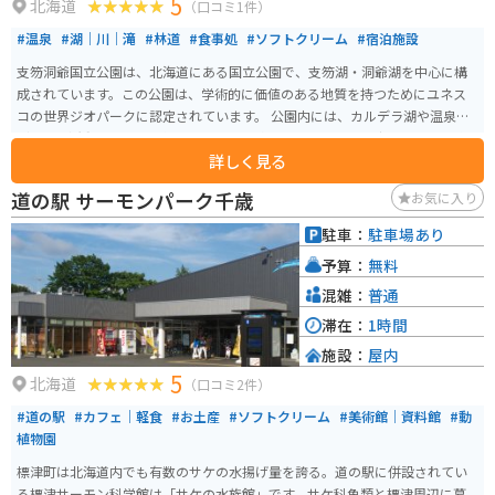
5
北海道
（口コミ1件）
#温泉
#湖｜川｜滝
#林道
#食事処
#ソフトクリーム
#宿泊施設
支笏洞爺国立公園は、北海道にある国立公園で、支笏湖・洞爺湖を中心に構
成されています。この公園は、学術的に価値のある地質を持つためにユネス
コの世界ジオパークに認定されています。 公園内には、カルデラ湖や温泉な
ど、火山活動によって形作られた地形を確認できるため、「生きた火山の博
詳しく見る
物館」とも呼ばれています。また、高山植物や珍しい動植物も生息していま
す。 支笏湖は、日本一の水質を誇り、国内では2番目の深い不凍湖として知ら
道の駅 サーモンパーク千歳
お気に入り
れています。公園周辺には、湖畔の商店街、温泉、イベントなどがあり、ま
た、自然に囲まれた美しいスポットもあります。支笏洞爺国立公園は昭和24
駐車：
駐車場あり
年に指定され、総面積は99,302haで、うち支笏湖地区が29,852haを占めてい
予算：
無料
ます。
混雑：
普通
滞在：
1時間
施設：
屋内
5
北海道
（口コミ2件）
#道の駅
#カフェ｜軽食
#お土産
#ソフトクリーム
#美術館｜資料館
#動
植物園
標津町は北海道内でも有数のサケの水揚げ量を誇る。道の駅に併設されてい
る標津サーモン科学館は「サケの水族館」です。サケ科魚類と標津周辺に暮