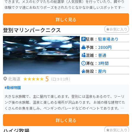
できます。メスのヒグマたちの総選挙（人気投票）を行っていたり、餌やり
体験でクマ達におねだりポーズをされたりとなかなか楽しいスポットです。
園内に歴代ボスの紹介パネルもあり、スタッフさんの愛を感じます。ロープ
詳しく見る
ウェイで牧場へ行く際の景色も綺麗で行くまでも楽しいです。
登別マリンパークニクス
お気に入り
駐車：
駐車場あり
予算：
2800円
混雑：
普通
滞在：
3時間
施設：
屋内
5
北海道
（口コミ1件）
#動植物園
大きな水族館で、主に屋内で楽しめます。登別には温泉もあるので、ツーリ
ング後の水族館、温泉と楽しめる場所が沢山あります。 お城の様な建物でた
くさんのお魚を楽しみ、ペンギンのパレードなどのイベントであります。カ
ップル、友達、家族と様々な人で賑わっています。
詳しく見る
ハイジ牧場
お気に入り