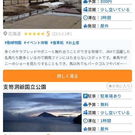
予算：
800円
混雑：
少し空いている
滞在：
2時間
施設：
屋外
5
北海道
（口コミ1件）
#動植物園
#イベント体験
#食事処
#お土産
多くのサラブレッドやポニーと触れ合うことができる牧場で、JRAで活躍した
名馬たち数多くいるので競馬ファンにはたまらないスポットです。乗馬やポ
ニーのショーを見たりすることもでき、馬以外でもパークゴルフやバギーな
ど多くのアクティビティがあります。レストランもあり、食材にこだわった
詳しく見る
料理を楽しむことができます。競馬を知らない方でも楽しめること間違いな
しのスポットです。
支笏洞爺国立公園
お気に入り
駐車：
駐車場あり
予算：
無料
混雑：
少し空いている
滞在：
1時間
施設：
屋外