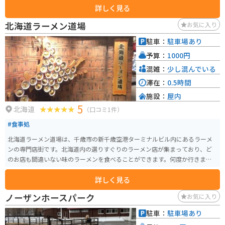
詳しく見る
でなくても楽しめるスポットです。
北海道ラーメン道場
お気に入り
駐車：
駐車場あり
予算：
1000円
混雑：
少し混んでいる
滞在：
0.5時間
施設：
屋内
5
北海道
（口コミ1件）
#食事処
北海道ラーメン道場は、千歳市の新千歳空港ターミナルビル内にあるラーメ
ンの専門店街です。北海道内の選りすぐりのラーメン店が集まっており、ど
のお店も間違いない味のラーメンを食べることができます。何度か行きまし
たが、個人的には札幌飛燕の我流札幌塩らーめんが一番好みです。
詳しく見る
ノーザンホースパーク
お気に入り
駐車：
駐車場あり