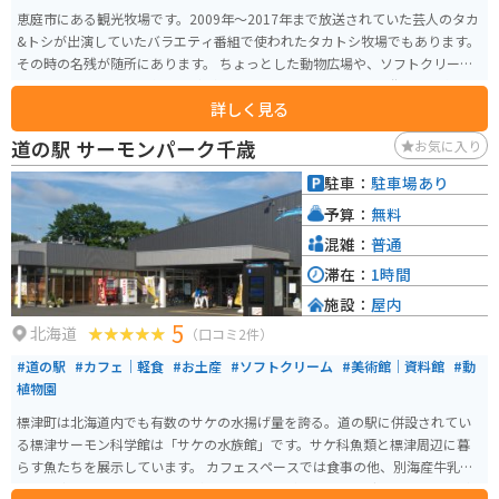
恵庭市にある観光牧場です。2009年〜2017年まで放送されていた芸人のタカ
&トシが出演していたバラエティ番組で使われたタカトシ牧場でもあります。
その時の名残が随所にあります。 ちょっとした動物広場や、ソフトクリーム
を食べれたり、バター作り体験ができたりもします。恵庭市の街からも離れ
詳しく見る
すぎておらず、車やバイクがあれば行きやすい場所です。
道の駅 サーモンパーク千歳
お気に入り
駐車：
駐車場あり
予算：
無料
混雑：
普通
滞在：
1時間
施設：
屋内
5
北海道
（口コミ2件）
#道の駅
#カフェ｜軽食
#お土産
#ソフトクリーム
#美術館｜資料館
#動
植物園
標津町は北海道内でも有数のサケの水揚げ量を誇る。道の駅に併設されてい
る標津サーモン科学館は「サケの水族館」です。サケ科魚類と標津周辺に暮
らす魚たちを展示しています。 カフェスペースでは食事の他、別海産牛乳と
標津産牛乳のソフトクリームがあり食べ比べができます。グランドピアノが