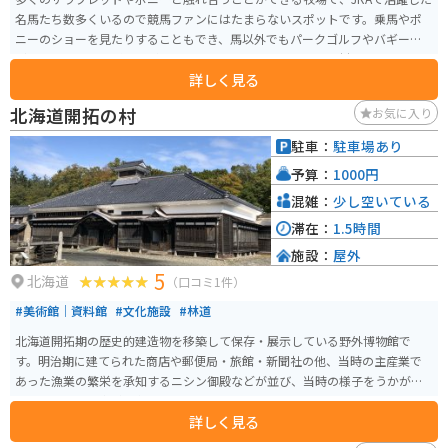
名馬たち数多くいるので競馬ファンにはたまらないスポットです。乗馬やポ
ニーのショーを見たりすることもでき、馬以外でもパークゴルフやバギーな
ど多くのアクティビティがあります。レストランもあり、食材にこだわった
詳しく見る
料理を楽しむことができます。競馬を知らない方でも楽しめること間違いな
しのスポットです。
北海道開拓の村
お気に入り
駐車：
駐車場あり
予算：
1000円
混雑：
少し空いている
滞在：
1.5時間
施設：
屋外
5
北海道
（口コミ1件）
#美術館｜資料館
#文化施設
#林道
北海道開拓期の歴史的建造物を移築して保存・展示している野外博物館で
す。明治期に建てられた商店や郵便局・旅館・新聞社の他、当時の主産業で
あった漁業の繁栄を承知するニシン御殿などが並び、当時の様子をうかがえ
ます。また、馬車が園内で運行されています。
詳しく見る