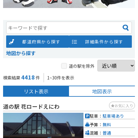
都道府県から探す
詳細条件から探す
地図から探す
道の駅を除外
4418
検索結果
件
1~30件を表示
リスト表示
地図表示
道の駅 花ロードえにわ
お気に入り
駐車：
駐車場あり
予算：
無料
混雑：
普通