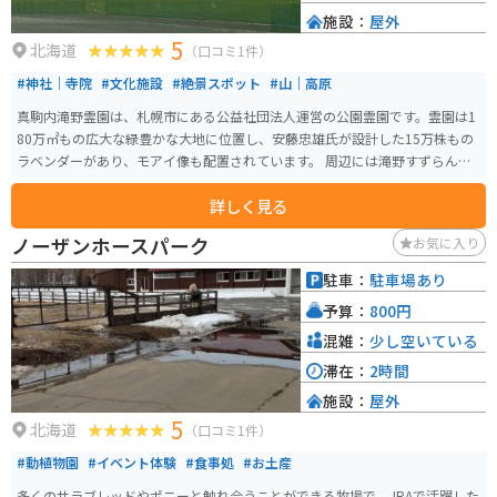
施設：
屋外
5
北海道
（口コミ1件）
#神社｜寺院
#文化施設
#絶景スポット
#山｜高原
真駒内滝野霊園は、札幌市にある公益社団法人運営の公園霊園です。霊園は1
80万㎡もの広大な緑豊かな大地に位置し、安藤忠雄氏が設計した15万株もの
ラベンダーがあり、モアイ像も配置されています。 周辺には滝野すずらん丘
陵公園も近接しており、霊園内には、お食事処や売店、喫茶などの設備が充
詳しく見る
実しています。霊園は暗いというイメージを変え、観光客にも大人気の観光
スポットとなっています。 霊園なのでお墓参りで来る方はたくさんいます
ノーザンホースパーク
お気に入り
が、観光目的で来る人もいます。訪れる人はモアイ像の写真を取ったりして
います。他にも頭大仏という、頭だけの大仏も見どころです。
駐車：
駐車場あり
予算：
800円
混雑：
少し空いている
滞在：
2時間
施設：
屋外
5
北海道
（口コミ1件）
#動植物園
#イベント体験
#食事処
#お土産
多くのサラブレッドやポニーと触れ合うことができる牧場で、JRAで活躍した