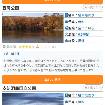
西岡公園
お気に入り
駐車：
駐車場あり
予算：
無料
混雑：
空いている
滞在：
0.5時間
施設：
屋外
4
北海道
（口コミ1件）
#湖｜川｜滝
札幌中心部から車で南に30分ほど行ったところにあります。西岡水源池と呼
ばれる貯水池を中心に、月寒川及びその上流域の湿原と森から成る自然がた
くさんの公園です。 水や緑が豊かで様々な動植物を見る事ができるので、散
策やバードウォッチングにもおすすめです。夜間はかなり暗いので、懐中電
詳しく見る
灯など装備をお持ちになる事をお勧めします。
支笏洞爺国立公園
お気に入り
駐車：
駐車場あり
予算：
無料