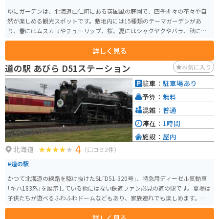
ゆにガーデンは、北海道由仁町にある英国風の庭園で、四季折々の花々や自
然が楽しめる観光スポットです。敷地内には15種類のテーマガーデンがあ
り、春にはムスカリやチューリップ、桜、夏にはシャクヤクやバラ、秋には
コキアの紅葉が見られます。特に、32,000株のコキアが一面に広がる光景は
詳しく見る
圧巻です。 園内には、由仁近郊で採れた新鮮な野菜やハーブを使ったランチ
ブッフェも楽しめるレストランがあります。また、「恋人の聖地」にも選ば
道の駅 あびら D51ステーション
お気に入り
れており、デートスポットとしても人気です。アクセスも良好で、札幌から
車で約1時間の距離にあります。周辺にはユンニの湯や由仁町伏見台公園など
駐車：
駐車場あり
の観光スポットも多く、ゆにガーデンと合わせて一日中楽しむことができま
予算：
無料
す。
混雑：
普通
滞在：
1時間
施設：
屋内
4
北海道
（口コミ2件）
#道の駅
かつて北海道の線路を駆け抜けたSL｢D51-320号｣、特急用ディーゼル気動車
｢キハ183系｣を展示している他にはない鉄道ファン必見の道の駅です。夏場は
子供たちが遊べるふわふわドームなどもあり、家族連れでも楽しめます。屋
内にはパンや特産品、野菜などもあります。
詳しく見る