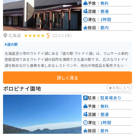
予算：
無料
混雑：
普通
滞在：
1時間
施設：
屋内
5
北海道
（口コミ1件）
#道の駅
北海道苫小市のウトナイ湖にある「道の駅 ウトナイ湖」は、ラムサール条約
登録湿地であるウトナイ湖の自然を満喫できる道の駅です。 広大なウトナイ
湖を眺めながら食事を楽しめるレストランや、地元の特産品を販売するショ
ップ、ウトナイ湖について学べる展示スペースなどがあります。 特におすす
詳しく見る
めは、地元産の新鮮な食材をたっぷり使った料理の数々。 苫小と言えばホッ
キ貝が有名ですが、ウトナイ湖周辺で採れる新鮮な野菜を使った料理も絶品
ポロピナイ園地
お気に入り
です。 バイクで訪れる際は、駐車場からウトナイ湖畔まで続く遊歩道を散策
するのがおすすめです。 湖畔からは、四季折々の美しい自然を眺めることが
駐車：
駐車場あり
できます。 道の駅 ウトナイ湖は、自然を満喫しながら、地元の美味しいもの
予算：
無料
を楽しめる場所です。
混雑：
普通
滞在：
1時間
施設：
屋外