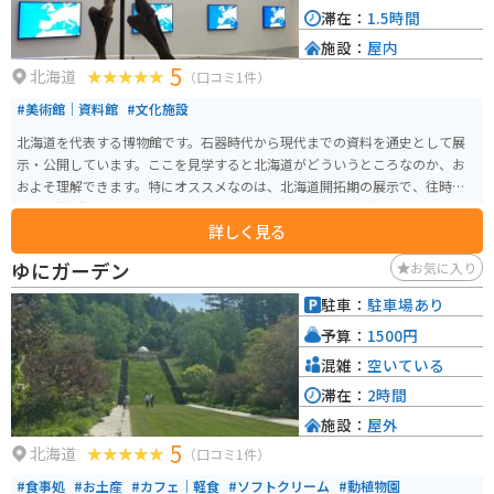
滞在：
1.5時間
施設：
屋内
5
北海道
（口コミ1件）
#美術館｜資料館
#文化施設
北海道を代表する博物館です。石器時代から現代までの資料を通史として展
示・公開しています。ここを見学すると北海道がどういうところなのか、お
およそ理解できます。特にオススメなのは、北海道開拓期の展示で、往時の
人々の生活ぶりをしのぶことができるジオラマや古い民具が展示されていま
詳しく見る
す。
ゆにガーデン
お気に入り
駐車：
駐車場あり
予算：
1500円
混雑：
空いている
滞在：
2時間
施設：
屋外
5
北海道
（口コミ1件）
#食事処
#お土産
#カフェ｜軽食
#ソフトクリーム
#動植物園