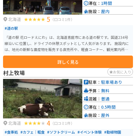
滞在：
1時間
施設：
屋内
5
北海道
（口コミ1件）
#道の駅
「道の駅 花ロードえにわ」は、北海道恵庭市にある道の駅です。国道234号
線沿いに位置し、ドライブの休憩スポットとして人気があります。 施設内に
は、地元の新鮮な農産物を販売する直売所や、軽食コーナー、観光案内所な
どが併設されています。特に、直売所のソフトクリームは絶品と評判で、多
詳しく見る
くの観光客が訪れます。 バイクで訪れる場合、駐車場も広々としているので
安心です。道の駅周辺には、恵庭渓谷やえこりん村など、自然豊かな観光スポ
村上牧場
お気に入り
ットも点在しており、ツーリングの拠点としても最適です。 恵庭市は、花の
苗木の生産が盛んな地域としても知られています。道の駅では、季節ごとに
駐車：
駐車場あり
色とりどりの花々を楽しむことができます。お土産には、地元産の新鮮な野
予算：
無料
菜や花々、花をモチーフにしたお菓子などがおすすめです。
混雑：
普通
滞在：
0.5時間
施設：
屋外
4
北海道
（口コミ1件）
#食事処
#カフェ｜軽食
#ソフトクリーム
#イベント体験
#動植物園