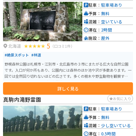
駐車：
駐車場あり
予算：
無料
混雑：
空いている
滞在：
2時間
施設：
屋外
5
北海道
（口コミ1件）
#絶景スポット
#林道
野幌森林公園は札幌市・江別市・北広島市の３市にまたがる広大な自然公園
です。入口が何か所もあり、公園内には森林のほか池や沢が多数あります。一
回では全然回り切れないほどの広さです。多くの樹木や野生動物を観察する
こともでき、ウオーキングや森林浴にぴったりのスポットです。
詳しく見る
真駒内滝野霊園
お気に入り
駐車：
駐車場あり
予算：
無料
混雑：
少し空いている
滞在：
0.5時間