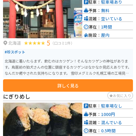
駐車：
駐車場あり
予算：
無料
混雑：
空いている
滞在：
1時間
施設：
屋内
5
北海道
（口コミ1件）
#珍スポット
北海道に着いたらまず、飲むのはカツゲン！そんなカツゲンの神社がありま
す。鳥居前の狛犬さんの位置に鎮座するカツゲンはなかなか見応えありです。
なんだか癒やされた気持ちになります。 雪印メグミルク札幌工場の工場見学
でお参りできます。無料で見学可能で、素敵なおみやげも頂けます。※見学は
詳しく見る
事前予約必須のためご注意ください。
にぎりめし
お気に入り
駐車：
駐車場なし
予算：
1000円
混雑：
混んでいる
滞在：
0.5時間