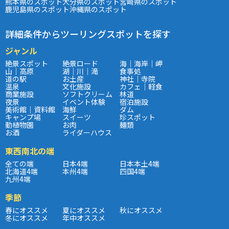
熊本県のスポット
大分県のスポット
宮崎県のスポット
鹿児島県のスポット
沖縄県のスポット
詳細条件からツーリングスポットを探す
ジャンル
絶景スポット
絶景ロード
海｜海岸｜岬
山｜高原
湖｜川｜滝
食事処
道の駅
お土産
神社｜寺院
温泉
文化施設
カフェ｜軽食
商業施設
ソフトクリーム
林道
夜景
イベント体験
宿泊施設
美術館｜資料館
海鮮
ダム
キャンプ場
スイーツ
珍スポット
動植物園
お肉
麺類
お酒
ライダーハウス
東西南北の端
全ての端
日本4端
日本本土4端
北海道4端
本州4端
四国4端
九州4端
季節
春にオススメ
夏にオススメ
秋にオススメ
冬にオススメ
年中オススメ