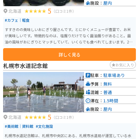
施設：
屋内
5
北海道
（口コミ1件）
#カフェ｜軽食
すすきのの美味しいおにぎり屋さんです。とにかくメニューが豊富で、お米
が美味しいです。特徴的なのは、塩握りだけでなく醤油握りがあること。醤
油の風味がおにぎりとマッチしていて、いくらでも食べれてしまいます。24
時間営業なので、早朝の朝食にももってこいです。どれも具沢山で、札幌に
詳しく見る
来たら立ち寄りたいお店です。
札幌市水道記念館
お気に入り
駐車：
駐車場あり
予算：
無料
混雑：
普通
滞在：
1.5時間
施設：
屋内
5
北海道
（口コミ1件）
#美術館｜資料館
#文化施設
札幌市水道記念館は、札幌市中央区にある、札幌市水道局が運営している水