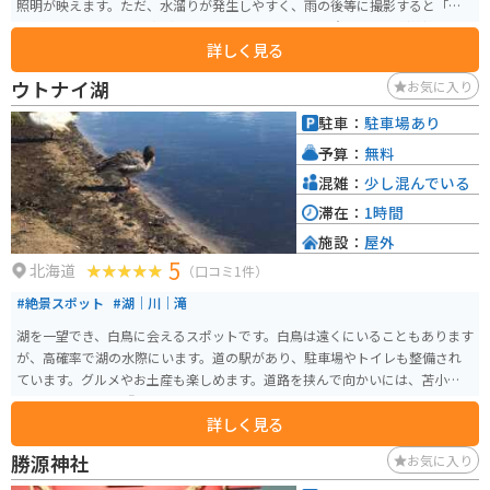
照明が映えます。ただ、水溜りが発生しやすく、雨の後等に撮影すると「オ
イル漏れ」みたいな写真ができてしまいますのでご注意ください（笑）。
詳しく見る
ウトナイ湖
お気に入り
駐車：
駐車場あり
予算：
無料
混雑：
少し混んでいる
滞在：
1時間
施設：
屋外
5
北海道
（口コミ1件）
#絶景スポット
#湖｜川｜滝
湖を一望でき、白鳥に会えるスポットです。白鳥は遠くにいることもあります
が、高確率で湖の水際にいます。道の駅があり、駐車場やトイレも整備され
ています。グルメやお土産も楽しめます。道路を挟んで向かいには、苫小牧市
ならではのパン屋『三ツ星』もあります。
詳しく見る
勝源神社
お気に入り