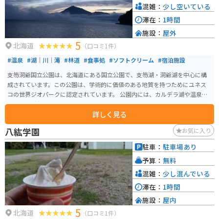
混雑：
少し空いている
滞在：
1時間
施設：
屋外
5
北海道
（口コミ1件）
#温泉
#湖｜川｜滝
#林道
#食事処
#ソフトクリーム
#宿泊施設
支笏洞爺国立公園は、北海道にある国立公園で、支笏湖・洞爺湖を中心に構
成されています。この公園は、学術的に価値のある地質を持つためにユネス
コの世界ジオパークに認定されています。 公園内には、カルデラ湖や温泉な
ど、火山活動によって形作られた地形を確認できるため、「生きた火山の博
詳しく見る
物館」とも呼ばれています。また、高山植物や珍しい動植物も生息していま
す。 支笏湖は、日本一の水質を誇り、国内では2番目の深い不凍湖として知ら
八紘学園
お気に入り
れています。公園周辺には、湖畔の商店街、温泉、イベントなどがあり、ま
た、自然に囲まれた美しいスポットもあります。支笏洞爺国立公園は昭和24
駐車：
駐車場あり
年に指定され、総面積は99,302haで、うち支笏湖地区が29,852haを占めてい
予算：
無料
ます。
混雑：
少し混んでいる
滞在：
1時間
施設：
屋内
5
北海道
（口コミ1件）