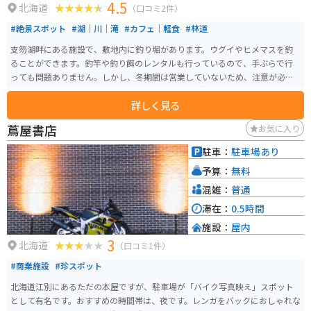
4.5
北海道
（口コミ2件）
#絶景スポット
#湖｜川｜滝
#カフェ｜軽食
#林道
支笏湖畔にある施設で、敷地内に釣り堀があります。ウグイやヒメマスを釣
ることができます。釣竿や釣り餌のレンタルも行っているので、手ぶらで行
っても問題ありません。しかし、冬期間は営業していないため、注意が必要
です。 支笏湖は、４万年ほど前に形成されたカルデラ湖で、恵庭岳、風不死
詳しく見る
岳、樽前山、紋別岳に囲まれ、四季折々の自然溢れる風景を見せてくれま
す。支笏湖で採れる魚でもっとも代表される魚が「姫鱒（ヒメマス）」で、
蔦屋書店
お気に入り
綺麗な水とプランクトンを多く食べて育った姫鱒の身は、まさにサーモンピ
ンク色をし、脂がのったまさに旬の魚です。 姫鱒は、主に市場で取引きさ
駐車：
駐車場あり
れ、料亭やお寿司店で販売されるため、普段なかなか食べられない魚です。
予算：
無料
ポロピナイカンパニーでは、専属の漁師が、毎朝新鮮な姫鱒を釣るため、リ
ーズナブルな価格で堪能することができます。 日本一水質が良い湖と呼ば
混雑：
普通
れ、湖の周辺は衛生管理を徹底的にしているだけあって、湖底まで見えるほ
滞在：
0.5時間
ど透明度が高く、泳いでいる魚が見えます。近隣には温泉が豊富にあるの
施設：
屋内
で、外で冷えた体を温めることもできます。
3
北海道
（口コミ1件）
#商業施設
#珍スポット
北海道江別にあるただの本屋ですが、駐車場が「バイク写真映え」スポット
として有名です。おすすめの時間帯は、夜です。レンガをバックにおしゃれな