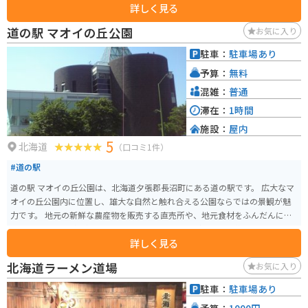
詳しく見る
設置されており自由に演奏もできます。
道の駅 マオイの丘公園
お気に入り
駐車：
駐車場あり
予算：
無料
混雑：
普通
滞在：
1時間
施設：
屋内
5
北海道
（口コミ1件）
#道の駅
道の駅 マオイの丘公園は、北海道夕張郡長沼町にある道の駅です。 広大なマ
オイの丘公園内に位置し、雄大な自然と触れ合える公園ならではの景観が魅
力です。 地元の新鮮な農産物を販売する直売所や、地元食材をふんだんに使
ったレストランが人気です。 特に、長沼産のジンギスカンは絶品なので、ぜ
詳しく見る
ひ味わってみてください。 バイクで訪れる際は、駐車場も広く、休憩場所と
しても最適です。 周辺には、馬と触れ合える「馬追丘資料館」や、 美しい
北海道ラーメン道場
お気に入り
花々を楽しめる「ながぬまフラワーソン」など、観光スポットも点在してい
ます。 【おすすめポイント】 * 地元産の新鮮な野菜 * 絶品のジンギスカン *
駐車：
駐車場あり
広々とした駐車場
予算：
1000円