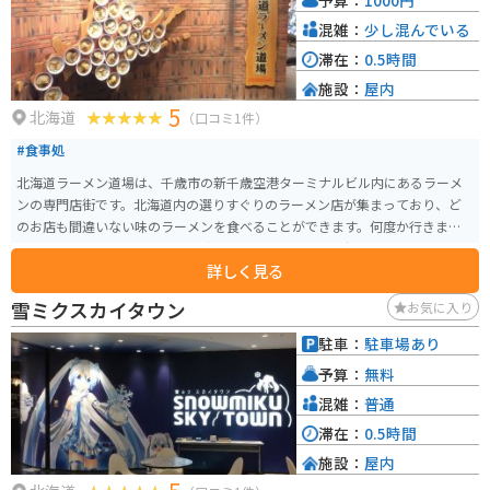
混雑：
少し混んでいる
滞在：
0.5時間
施設：
屋内
5
北海道
（口コミ1件）
#食事処
北海道ラーメン道場は、千歳市の新千歳空港ターミナルビル内にあるラーメ
ンの専門店街です。北海道内の選りすぐりのラーメン店が集まっており、ど
のお店も間違いない味のラーメンを食べることができます。何度か行きまし
たが、個人的には札幌飛燕の我流札幌塩らーめんが一番好みです。
詳しく見る
雪ミクスカイタウン
お気に入り
駐車：
駐車場あり
予算：
無料
混雑：
普通
滞在：
0.5時間
施設：
屋内