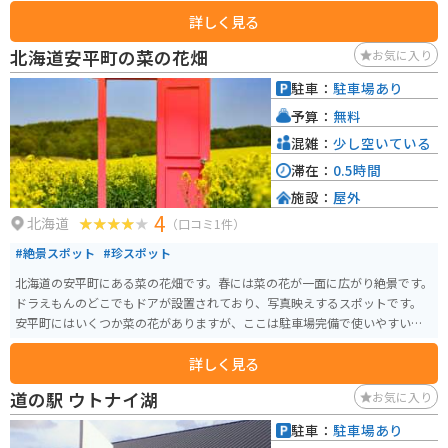
「パークライフセンター」という屋内施設があり、お手洗いや自動販売機、
詳しく見る
自由に座れる椅子もあり、休憩や飲食の場所として利用可能です。時にはキ
ッチンカーが出ている事もあり、軽食を販売しています。駐車場は広く、無
北海道安平町の菜の花畑
お気に入り
料で利用できます。
駐車：
駐車場あり
予算：
無料
混雑：
少し空いている
滞在：
0.5時間
施設：
屋外
4
北海道
（口コミ1件）
#絶景スポット
#珍スポット
北海道の安平町にある菜の花畑です。春には菜の花が一面に広がり絶景です。
ドラえもんのどこでもドアが設置されており、写真映えするスポットです。
安平町にはいくつか菜の花がありますが、ここは駐車場完備で使いやすいの
でオススメです。
詳しく見る
道の駅 ウトナイ湖
お気に入り
駐車：
駐車場あり