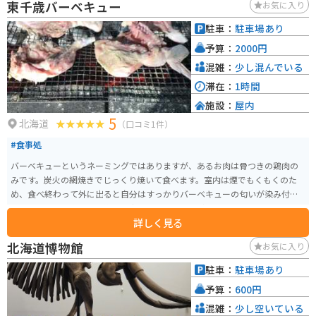
東千歳バーベキュー
お気に入り
駐車：
駐車場あり
予算：
2000円
混雑：
少し混んでいる
滞在：
1時間
施設：
屋内
5
北海道
（口コミ1件）
#食事処
バーベキューというネーミングではありますが、あるお肉は骨つきの鶏肉の
みです。炭火の網焼きでじっくり焼いて食べます。室内は煙でもくもくのた
め、食べ終わって外に出ると自分はすっかりバーベキューの匂いが染み付い
ています。その為、その後の予定はなかなか入れづらいです。それでも食べた
詳しく見る
い美味しいバーベキューです。
北海道博物館
お気に入り
駐車：
駐車場あり
予算：
600円
混雑：
少し空いている