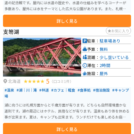
道の記念館です。屋内には水道の歴史や、水道の仕組みを学べるコーナーが
多数あり、屋外には水をテーマとした広大な公園があります。また、札幌市
内の小高い丘の上に建っているため、札幌の街並みを見下ろすことができる
詳しく見る
スポットです。
支笏湖
お気に入り
駐車：
駐車場あり
予算：
無料
混雑：
少し空いている
滞在：
2時間
施設：
屋外
5
北海道
（口コミ1件）
#温泉
#湖｜川｜滝
#林道
#カフェ｜軽食
#食事処
#宿泊施設
#キャンプ
場
湖に向うには札幌方面からと千歳方面が有ります。どちらも自然環境豊かな
道則です。湖の周辺にはホテル、民宿などが有ります。温泉もあり体を休める
事が出来ます。夏は、キャンプも出来ます。ランチだけでも楽しめるお店が数
軒有ります。
詳しく見る