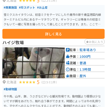
5
北海道
（口コミ1件）
#商業施設
#珍スポット
#お土産
雪ミクスカイタウンは、初音ミクをテーマにした千歳市の新千歳空港国内線
ターミナルビル内にあるテーマタウンです。ギャラリーには等身大の初音ミ
クもいて一緒に写真を撮ったりして楽しむことができます。また、ここでし
か買えない初音ミクグッズも多数あり、初音ミクファンは垂涎もの、ファン
詳しく見る
でなくても楽しめるスポットです。
ハイジ牧場
お気に入り
駐車：
駐車場あり
予算：
1000円
混雑：
普通
滞在：
1.5時間
施設：
屋外
5
北海道
（口コミ1件）
#動植物園
牛や馬、山羊、豚、うさぎなどがいる観光牧場です。動物園より種類は少な
いですが餌をあげたり、触れ合う事ができます。時間によっては牛の乳搾り
や、子やぎへのミルクやりもすることができ、動物好きの人はとても楽しめ