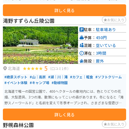
るスポットです。
詳しく見る
滝野すずらん丘陵公園
お気に入り
駐車：
駐車場あり
予算：
450円
混雑：
空いている
滞在：
3時間
施設：
屋外
5
北海道
（口コミ1件）
#絶景スポット
#山｜高原
#湖｜川｜滝
#カフェ｜軽食
#ソフトクリーム
#イベント体験
#キャンプ場
#動植物園
北海道で唯一の国営公園で、400ヘクタールの敷地内には、色とりどりの花
畑、大型遊具、3つの滝、散策にもってこいの森があります。冬になると「滝
野スノーワールド」と名前を変えて冬季オープンされ、さまざまな雪遊びを
楽しめるスポットです。
詳しく見る
野幌森林公園
お気に入り