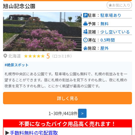
旭山記念公園
お気に入り
駐車：
駐車場あり
予算：
無料
混雑：
少し空いている
滞在：
0.5時間
施設：
屋外
5
北海道
（口コミ1件）
#絶景スポット
札幌市中央区にある公園です。駐車場も公園も無料で、札幌の街並みをを一
望することができます。昼に札幌の街並みを見下ろすのも良し、夜に札幌の
夜景を見下ろすのも良し、とにかく眺望が最高の公園です。
詳しく見る
1~30件/4418件
>
不要になったバイク用品高く売れます！
▶︎
手数料無料の宅配買取