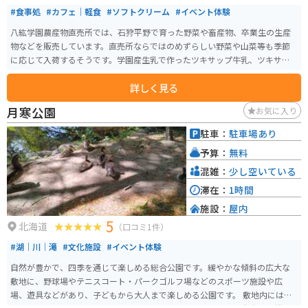
#食事処
#カフェ｜軽食
#ソフトクリーム
#イベント体験
八紘学園農産物直売所では、石狩平野で育った野菜や畜産物、卒業生の生産
物などを販売しています。直売所ならではのめずらしい野菜や山菜等も季節
に応じて入荷するそうです。学園産生乳で作ったツキサップ牛乳、ツキサッ
プヨーグルト（飲むヨーグルト）、名物ソフトクリームの販売も行っていま
詳しく見る
す。 ソフトクリームについては、夏季営業期間（４月下旬～１１月上旬）の
限定販売。季節限定でプルーン・ブルーベリー・さくらんぼ・イチゴなどの
月寒公園
お気に入り
果物狩りも行っています。のどかな自然の中でゆっくりソフトクリームを食
べるのがおすすめです。
駐車：
駐車場あり
予算：
無料
混雑：
少し空いている
滞在：
1時間
施設：
屋内
5
北海道
（口コミ1件）
#湖｜川｜滝
#文化施設
#イベント体験
自然が豊かで、四季を通じて楽しめる総合公園です。緩やかな傾斜の広大な
敷地に、野球場やテニスコート・パークゴルフ場などのスポーツ施設や広
場、遊具などがあり、子どもから大人まで楽しめる公園です。 敷地内には