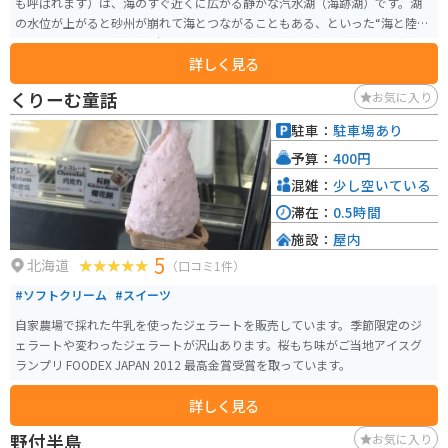
も呼ばれます）は、海のすぐ近くに広がる静かな汽水湖（海跡湖）です。湖
の水位が上がると砂州が崩れて海とつながることもある、といった“海と陸の
境目”ならではの表情が魅力で、ヨシなどの湿地植生と水面、背後の丘陵がつ
詳しく見る
くる景観はとても素朴で美しい場所です。 特に見どころは夕景。夕日が沈む
時間帯には、水面に赤く映る光と空のグラデーションが広がり、写真スポッ
くりーむ童話
お気に入り
トです。所在地は釧路市の音別町周辺で、白糠町との境界付近に位置します。
国道38号が近くを通り、根室本線の列車の車窓からも眺められます。
駐車：
駐車場あり
予算：
400円
混雑：
少し空いている
滞在：
0.5時間
施設：
屋内
5
北海道
（口コミ1件）
#ソフトクリーム
#スイーツ
自家農場で採れた牛乳を使ったジェラートを販売しています。季節限定のジ
ェラートや変わったジェラートが沢山あります。桜もち味がご当地アイスグ
ランプリ FOODEX JAPAN 2012 最高金賞受賞を取っています。
詳しく見る
野付半島
お気に入り