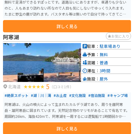
無料で足湯ができるすぽっとです。道路沿いにありますが、車通りも少ない
のと、人もあまり訪れない所なので人目も気にしないでゆっくり入れます。
たまに野生の鹿が訪れます。バスタオル等は無いので自分で持ってきてこな
いとならないですが、温度も少し熱めで体の芯から温まります。道東は夏で
詳しく見る
も寒いくらいなので、ありがたいです。
阿寒湖
お気に入り
駐車：
駐車場あり
予算：
無料
混雑：
普通
滞在：
3時間
施設：
屋外
5
北海道
（口コミ1件）
#絶景スポット
#湖｜川｜滝
#お土産
#文化施設
#宿泊施設
#キャンプ場
阿寒湖は、火山の噴火によって生まれたカルデラ湖であり、周りを雌阿寒
岳・雄阿寒岳に囲まれています。天然記念物のマリモがあることで有名です。
周囲約26km、海抜420mで、阿寒湖を一周するには遊覧船で1時間弱かかりま
す。 湖上には4つの島があり、マリモも汽船に乗って見ることができます。ま
詳しく見る
た、近隣には温泉街もあり、道東屈指の観光地として知られています。全域