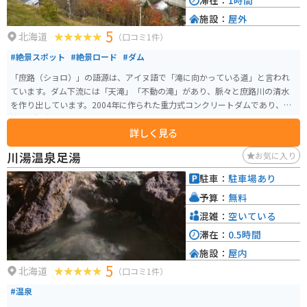
滞在：
1時間
施設：
屋外
5
北海道
（口コミ1件）
#絶景スポット
#絶景ロード
#ダム
「庶路（ショロ）」の語源は、アイヌ語で「滝に向かっている道」と言われ
ています。ダム下流には「天滝」「不動の滝」があり、脈々と庶路川の清水
を作り出しています。2004年に作られた重力式コンクリートダムであり、白
糠町の観光スポットです。特に秋は紅葉が綺麗です。
詳しく見る
川湯温泉足湯
お気に入り
駐車：
駐車場あり
予算：
無料
混雑：
空いている
滞在：
0.5時間
施設：
屋内
5
北海道
（口コミ1件）
#温泉