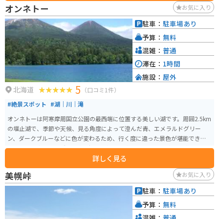
が「阿寒摩周国立公園」に含まれ、道東を代表する観光地となっています。
オンネトー
お気に入り
ホテルやお土産屋、飲食店、コンビニなどもあり長期で滞在するにも良い場
所です。
駐車：
駐車場あり
予算：
無料
混雑：
普通
滞在：
1時間
施設：
屋外
5
北海道
（口コミ1件）
#絶景スポット
#湖｜川｜滝
オンネトーは阿寒摩周国立公園の最西端に位置する美しい湖です。周囲2.5km
の堰止湖で、季節や天候、見る角度によって澄んだ青、エメラルドグリー
ン、ダークブルーなどに色が変わるため、行く度に違った景色が堪能できま
す。 湖畔西側には木造の展望デッキがあり、雌阿寒岳と阿寒富士を背景とし
詳しく見る
た湖を一望できます。周辺には散策路が整備され、原生林に囲まれた手つか
ずの大自然を満喫することができます。マイナーなスポットなので、人も少
美幌峠
お気に入り
なくゆっくりできます。
駐車：
駐車場あり
予算：
無料
混雑：
普通