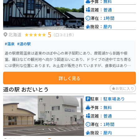
予算：
無料
の駅は広々とした駐車場が整備されているので、安心してバイクを停めるこ
とができます。また、周辺には scenic なワインディングロードが多く、ツー
混雑：
普通
リングの拠点としても最適です。ただし、ヒグマなどの野生動物が生息して
滞在：
1時間
いる地域なので、注意が必要です。 周辺の観光スポットとしては、阿寒湖や
施設：
屋内
オンネトー、双湖台などがあり、雄大な自然を満喫できます。また、アイヌ
5
文化に触れることができる阿寒湖アイヌコタンもおすすめです。お土産に
北海道
（口コミ1件）
は、阿寒湖銘菓の「まりもようかん」や、アイヌ文芸のグッズなどが人気で
#温泉
#道の駅
す。
道の駅摩周温泉は道東のほぼ中心の弟子屈町にあり、摩周湖から釧路や根
室、羅臼などの観光地へ向かう国道沿いにあり、ドライブの途中で立ち寄る
には便利な位置にあります。お土産が販売されていますが、食事処はありま
せん。ここのうれしいポイントは足湯施設があることです。
詳しく見る
道の駅 おだいとう
お気に入り
駐車：
駐車場あり
予算：
無料
混雑：
普通
滞在：
1時間
施設：
屋内