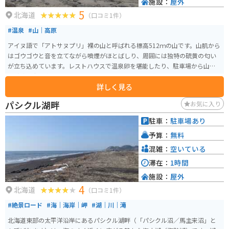
施設：
屋外
5
北海道
（口コミ1件）
#温泉
#山｜高原
アイヌ語で「アトサヌプリ」裸の山と呼ばれる標高512ｍの山です。山肌から
はゴウゴウと音を立てながら噴煙がほとばしり、周囲には独特の硫黄の匂い
が立ち込めています。レストハウスで温泉卵を堪能したり、駐車場から山裾
の砂礫を少し進むと噴気孔のすぐ近くまで行くことができます。噴火口には
詳しく見る
黄色の硫黄の結晶がいくつも見られ、勢いよく噴気が上がる光景はとてもダ
イナミックです。
パシクル湖畔
お気に入り
駐車：
駐車場あり
予算：
無料
混雑：
空いている
滞在：
1時間
施設：
屋外
4
北海道
（口コミ1件）
#絶景ロード
#海｜海岸｜岬
#湖｜川｜滝
北海道東部の太平洋沿岸にあるパシクル湖畔（「パシクル沼／馬主来沼」と