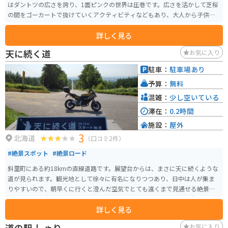
はダントツの広さを誇り、1面ピンクの世界は圧巻です。広さを活かして芝桜
の間をゴーカートで抜けていくアクティビティなどもあり、大人から子供ま
で楽しめます。
詳しく見る
天に続く道
お気に入り
駐車：
駐車場あり
予算：
無料
混雑：
少し空いている
滞在：
0.2時間
施設：
屋外
3
北海道
（口コミ2件）
#絶景スポット
#絶景ロード
斜里町にある約18kmの直線道路です。展望台からは、まさに天に続くような
道が見られます。観光地として徐々に有名になりつつあり、日中は人が集ま
りやすいので、朝早くに行くと澄んだ空気でとても遠くまで見通せる絶景ポ
イントです。駐車場は傾斜になっているため、バイクの転倒にご注意くださ
詳しく見る
い。
道の駅 しゃり
お気に入り