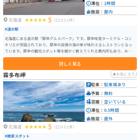
滞在：
1時間
施設：
屋内
5
北海道
（口コミ1件）
#道の駅
北海道にある道の駅「厚岸グルメパーク」です。厚岸味覚ターミナル・コン
キリエが併設されており、厚岸の自慢の海の幸が味わえるレストランとなっ
ています。厚岸の観光スポット等を細かく教えてくれる案内所もあり、お土
産を買える売店、ちょっとした水族館、季節のアクティビティなどが楽しめ
詳しく見る
るスポットです。
霧多布岬
お気に入り
駐車：
駐車場あり
予算：
無料
混雑：
空いている
滞在：
0.5時間
施設：
屋外
5
北海道
（口コミ1件）
#絶景スポット