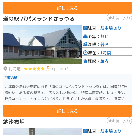
もいかがでしょうか。85円以上の切手を購入することで、押してもらえま
詳しく見る
す。こちらの郵便局から、あえて旅の便りを出すというのもオツかもしれま
せんね。風景印と同じ柄の、来局記念スタンプも置かれています。
道の駅 パパスランドさっつる
お気に入り
駐車：
駐車場あり
予算：
無料
混雑：
普通
滞在：
1時間
施設：
屋内
5
北海道
（口コミ1件）
#道の駅
北海道佐鳥郡佐鳥町にある「道の駅 パパスランドさっつる」は、国道237号
線沿いにある道の駅です。 広々とした敷地に、特産品直売所、レストラン、
軽食コーナー、トイレなどがあり、ドライブ中の休憩に最適です。 特産品直
売所では、地元産の新鮮な野菜や果物、加工品などが販売されています。 レ
詳しく見る
ストランでは、地元の食材を使った料理を楽しむことができます。 バイクで
訪れる場合は、駐車場も広々としているので安心です。 道の駅 パパスランド
納沙布岬
お気に入り
さっつるは、ドライブやツーリングの休憩に最適な場所です。 地元の特産品
やグルメを楽しむことができます。
駐車：
駐車場あり