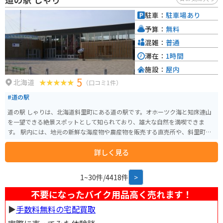
駐車：
駐車場あり
予算：
無料
混雑：
普通
滞在：
1時間
施設：
屋内
5
北海道
（口コミ1件）
#道の駅
道の駅 しゃりは、北海道斜里町にある道の駅です。オホーツク海と知床連山
を一望できる絶景スポットとして知られており、雄大な自然を満喫できま
す。 駅内には、地元の新鮮な海産物や農産物を販売する直売所や、斜里町の
特産品である鮭を使った料理が楽しめるレストランがあります。おすすめ
詳しく見る
は、鮭の親子丼や、鮭のちゃんちゃん焼き定食です。 バイクで訪れる際は、
駐車場も広く、休憩場所としても最適です。周辺には、知床八景の一つであ
る「オシンコシンの滝」や、世界遺産・知床国立公園の玄関口となる「知床
1~30件/4418件
>
自然センター」など、観光スポットも充実しています。 お土産には、斜里町
産の鮭とばや、昆布製品、木彫りの熊などが人気です。道の駅 しゃりで、雄
不要になったバイク用品高く売れます！
大な自然と新鮮な食を満喫してみてはいかがでしょうか。
▶︎
手数料無料の宅配買取