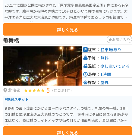
2021年に国定公園に指定された「厚岸霧多布昆布森国定公園」内にある有名
な岬です。駐車場から岬の先端まで10分ほど歩いて岬の先端に行けます。太
平洋の奇岩と広大な大海原が体験でき、絶滅危惧種であるラッコも観測でき
ますので、双眼鏡や望遠レンズのカメラがあると良いです。
詳しく見る
幣舞橋
お気に入り
駐車：
駐車場あり
予算：
無料
混雑：
少し空いている
滞在：
1時間
施設：
屋外
5
北海道
（口コミ1件）
#絶景スポット
釧路川の最下流部にかかるヨーロッパスタイルの橋で、札幌の豊平橋、旭川
の旭橋と並ぶ北海道三大名橋のひとつです。 黄昏時は夕日に染まる釧路港が
まばゆく、夜は橋のライトアップや街の灯りが川面を染め、夏は霧に浮かぶ
橋影や街路灯が幻想的です。
詳しく見る