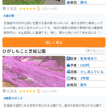
施設：
屋内
5
北海道
（口コミ1件）
#道の駅
北海道のほぼ中心部に位置する道の駅 あいおいは、雄大な自然と美味しいグ
ルメが楽しめる人気のスポットです。 地元の新鮮な野菜や果物が並ぶ農産物
直売所は、お土産探しに最適です。 特に、夏から秋にかけて旬を迎える「あ
いおいブランド」のトマトは、甘みと酸味のバランスが良く、お土産に大人
詳しく見る
気です。 また、併設のレストランでは、地元の食材をふんだんに使った料理
を楽しむことができます。 おすすめは、トマトを使った「あいおいトマトラ
ひがしもこと芝桜公園
お気に入り
ーメン」です。 バイクで訪れる際は、道の駅 あいおいを拠点に、周辺の富良
野や美瑛方面へのツーリングもおすすめです。 広大な丘陵地帯を走る道は、
駐車：
駐車場あり
北海道らしい雄大な景色を楽しむことができます。 道の駅には、バイクスタ
予算：
500円
ンドや休憩スペースも完備されているので、ツーリングの休憩にも最適で
す。 周辺には、キャンプ場や温泉施設などもあり、自然を満喫しながらゆっ
混雑：
少し混んでいる
くりと過ごすこともできます。
滞在：
1時間
施設：
屋外
5
北海道
（口コミ1件）
#絶景スポット
北海道大空町にある芝桜が見られる公園です。道内の芝桜が見られる公園で