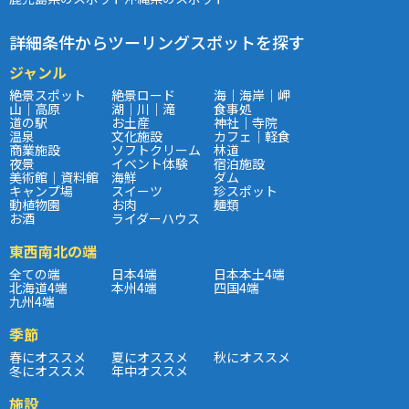
詳細条件からツーリングスポットを探す
ジャンル
絶景スポット
絶景ロード
海｜海岸｜岬
山｜高原
湖｜川｜滝
食事処
道の駅
お土産
神社｜寺院
温泉
文化施設
カフェ｜軽食
商業施設
ソフトクリーム
林道
夜景
イベント体験
宿泊施設
美術館｜資料館
海鮮
ダム
キャンプ場
スイーツ
珍スポット
動植物園
お肉
麺類
お酒
ライダーハウス
東西南北の端
全ての端
日本4端
日本本土4端
北海道4端
本州4端
四国4端
九州4端
季節
春にオススメ
夏にオススメ
秋にオススメ
冬にオススメ
年中オススメ
施設