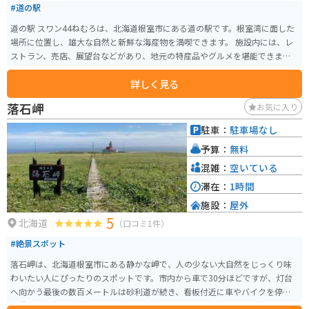
#道の駅
道の駅 スワン44ねむろは、北海道根室市にある道の駅です。根室湾に面した
場所に位置し、雄大な自然と新鮮な海産物を満喫できます。 施設内には、レ
ストラン、売店、展望台などがあり、地元の特産品やグルメを堪能できます。
特に、新鮮な海の幸を使った海鮮丼やラーメンはおすすめです。また、展望
詳しく見る
台からは、根室湾や北方領土を望むことができ、絶景を楽しむことができま
す。 バイクで訪れる際には、駐車場も広く、休憩場所としても最適です。周
落石岬
お気に入り
辺には、納沙布岬や北方館など、観光スポットも点在しており、ツーリング
の拠点としてもおすすめです。 道の駅 スワン44ねむろは、北海道東端の雄大
駐車：
駐車場なし
な自然と新鮮な海産物を満喫できる道の駅です。
予算：
無料
混雑：
空いている
滞在：
1時間
施設：
屋外
5
北海道
（口コミ1件）
#絶景スポット
落石岬は、北海道根室市にある静かな岬で、人の少ない大自然をじっくり味
わいたい人にぴったりのスポットです。市内から車で30分ほどですが、灯台
へ向かう最後の数百メートルは砂利道が続き、看板付近に車やバイクを停め
て遊歩道を歩いて進みます。道は整備されており迷う心配はなく、海風と草