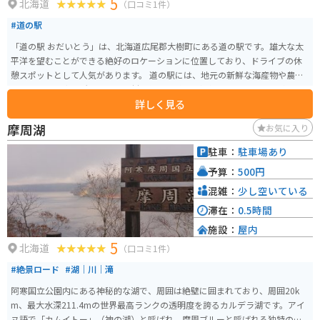
5
北海道
（口コミ1件）
#道の駅
「道の駅 おだいとう」は、北海道広尾郡大樹町にある道の駅です。雄大な太
平洋を望むことができる絶好のロケーションに位置しており、ドライブの休
憩スポットとして人気があります。 道の駅には、地元の新鮮な海産物や農産
物を販売する直売所や、地元食材を使った料理を提供するレストランがあり
詳しく見る
ます。お土産探しやランチにも最適です。また、大樹町の宇宙開発に関する展
示や、周辺の観光情報を入手できるコーナーもあります。 バイクで訪れる場
摩周湖
お気に入り
合、道の駅には広々とした駐車場が完備されているので安心です。太平洋沿
いの道を走る爽快なツーリングの休憩地点として、ぜひ立ち寄ってみてくだ
駐車：
駐車場あり
さい。
予算：
500円
混雑：
少し空いている
滞在：
0.5時間
施設：
屋内
5
北海道
（口コミ1件）
#絶景ロード
#湖｜川｜滝
阿寒国立公園内にある神秘的な湖で、周囲は絶壁に囲まれており、周囲20k
m、最大水深211.4mの世界最高ランクの透明度を誇るカルデラ湖です。アイ
ヌ語で「カムイトー」（神の湖）と呼ばれ、摩周ブルーと呼ばれる独特の深