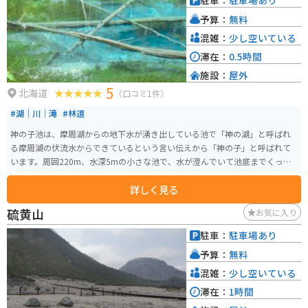
駐車：
駐車場あり
売店などの施設が整っており、観光客にとっては利便性が高い場所となって
予算：
無料
います。周辺には、民宿や温泉宿も多くあり、北海道の自然を満喫するため
の拠点としてもオススメです。 中標津町市街から車で15分の場所に位置し、
混雑：
少し空いている
世界最大の旅行口コミサイト「トリップアドバイザー」から「口コミで選ぶ
滞在：
0.5時間
行ってよかった！日本の展望スポットランキング2015」第10位に選出されま
施設：
屋外
した。
5
北海道
（口コミ1件）
#湖｜川｜滝
#林道
神の子池は、摩周湖からの地下水が湧き出している池で「神の湖」と呼ばれ
る摩周湖の伏流水からできているという言い伝えから「神の子」と呼ばれて
います。周囲220m、水深5mの小さな池で、水が澄んでいて池底までくっき
りと見えます。 水温は年間通して8℃と低く、倒木が青い水の中に腐らずに化
詳しく見る
石のように沈んでいます。オショロコマが朱色の斑点を持って水を泳ぐ景色
は不思議な美しさがあります。「阿寒摩周国立公園」に編入され、国立公園
硫黄山
お気に入り
として指定されています。1日に12,000tの湧き出している伏流水があり、冬
でも凍らないという特長があります。天候によって色が変わり、エメラルド
駐車：
駐車場あり
グリーンや淡い青に変色することもあります。 駐車場までは、未舗装路の林
予算：
無料
道を1kmほど進んで行く必要があります。オンロードバイクでも走行できま
すが、注意してください。駐車場から徒歩で5分ほど奥へ行くと、池がありま
混雑：
少し空いている
す。
滞在：
1時間