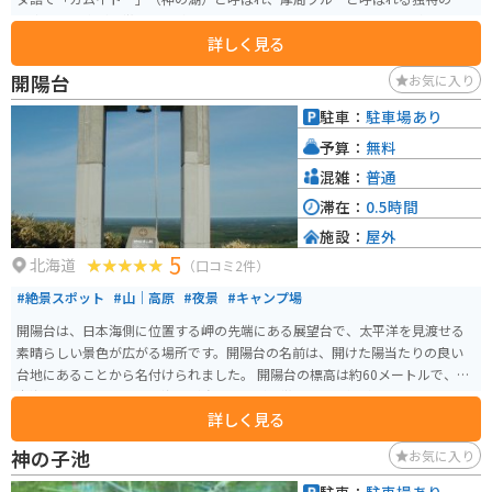
い青色の湖水が特徴です。 摩周湖は霧に覆われることもあり「霧の摩周湖」
詳しく見る
とも呼ばれます。摩周湖は周辺を特別保護地区として保護されていて、風のな
い夜は真っ暗闇で星を見るのに最適な場所です。「摩周湖星紀行」という専
開陽台
お気に入り
属ガイドによる星空の観察ツアーも開催されています 第一展望台は観光バス
が来たり、お土産の施設などもあるので人が多く、料金もかかりますが、バ
駐車：
駐車場あり
イクも車も停めやすくゆっくりと休憩できます。
予算：
無料
混雑：
普通
滞在：
0.5時間
施設：
屋外
5
北海道
（口コミ2件）
#絶景スポット
#山｜高原
#夜景
#キャンプ場
開陽台は、日本海側に位置する岬の先端にある展望台で、太平洋を見渡せる
素晴らしい景色が広がる場所です。開陽台の名前は、開けた陽当たりの良い
台地にあることから名付けられました。 開陽台の標高は約60メートルで、日
本海に面しているため、海風が強いことが特徴です。天気が良い日には、日
詳しく見る
本海に沈む夕日を見ることができ、絶景として有名です。また、開陽台周辺に
は、美しい自然が広がっており、春には桜、秋には紅葉など、季節によって
神の子池
お気に入り
異なる景色が楽しめます。180度見渡せるため、地球の丸さを体験、見ること
ができます。ライダーの聖地と呼ばれることもあります。 駐車場、トイレ、