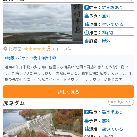
駐車：
駐車場あり
予算：
無料
混雑：
空いている
滞在：
2時間
施設：
屋外
5
北海道
（口コミ1件）
#絶景スポット
#海｜海岸｜岬
道東の知床半島の少し南に位置する細長い(地図で見落とされそうな)半島で
す。先端まで道が走っており、実際に走ると、両側に海が広がっています。半
島の先端近くに、有名なスポット「トドワラ」「ナラワラ」があります。
元々トドマツ等が茂った森だったのが、海水による浸食で松の木が枯れ、立
詳しく見る
ち枯れの風景になっています。半島周辺含め、この世の果て、と言われるよう
な荒涼とした風景が広がっています。
庶路ダム
お気に入り
駐車：
駐車場あり
予算：
無料
混雑：
空いている