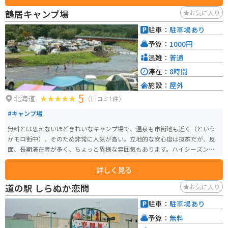
鶴居キャンプ場
お気に入り
駐車：
駐車場あり
予算：
1000円
混雑：
普通
滞在：
8時間
施設：
屋外
5
北海道
（口コミ1件）
#キャンプ場
無料とは思えないほどきれいなキャンプ場で、温泉も市街地も近く（という
かモロ街中）、そのため非常に人気が高い。立地的な安心度は抜群だが、反
面、長期滞在者が多く、ちょっと異様な雰囲気もあります。ハイシーズンで
は、当日利用者はテントを張れないほど混む。ビギナーでも利用に問題はな
詳しく見る
いが、主（ヌシ）のような人がいるので要注意。気の弱い人は避けた方がい
いかも。なお、温泉が川向こうにあり徒歩で行くことができる。これも人気
道の駅 しらぬか恋問
お気に入り
に拍車を掛けている要因。平日利用なら天国級の環境です。
駐車：
駐車場あり
予算：
無料