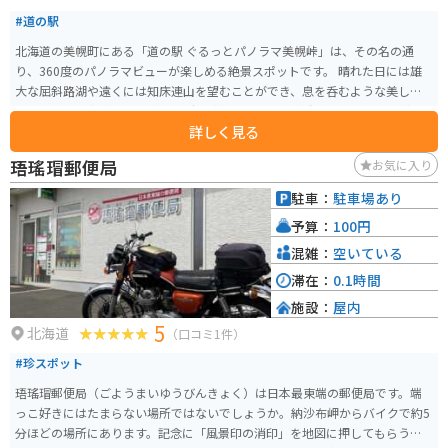
#道の駅
北海道の美幌町にある「道の駅 ぐるっとパノラマ美幌峠」は、その名の通
り、360度のパノラマビューが楽しめる絶景スポットです。 晴れた日には雄
大な屈斜路湖や遠くには知床連山を望むことができ、息を呑むような美しさ
です。 特に、朝焼けと夕焼けの時間帯は、空と湖面が赤やオレンジ色に染ま
詳しく見る
り、幻想的な風景が広がります。 道の駅には、地元の食材を使ったレストラ
ンや、特産品を販売するショップがあり、旅の休憩にも最適です。 バイクで
珸瑤瑁郵便局
お気に入り
訪れる際は、峠道はカーブが多いので、安全運転を心がけてください。 周辺
には、屈斜路湖畔の温泉街や、広大な牧草地帯が広がり、北海道らしい雄大
駐車：
駐車場あり
な自然を満喫できます。 美幌峠は、夏はラベンダー、秋は紅葉と、季節ごと
予算：
100円
に異なる表情を見せてくれるので、何度訪れても飽きることがありません。
混雑：
空いている
滞在：
0.1時間
施設：
屋内
5
北海道
（口コミ1件）
#珍スポット
珸瑤瑁郵便局（ごようまいゆうびんきょく）は日本最東端の郵便局です。端
っこ好きにはたまらない場所ではないでしょうか。納沙布岬からバイクで約5
分ほどの場所にあります。記念に「風景印の消印」を地図に押してもらうの