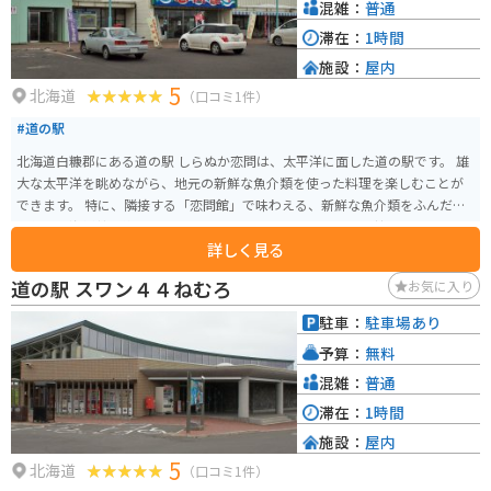
混雑：
普通
滞在：
1時間
施設：
屋内
5
北海道
（口コミ1件）
#道の駅
北海道白糠郡にある道の駅 しらぬか恋問は、太平洋に面した道の駅です。 雄
大な太平洋を眺めながら、地元の新鮮な魚介類を使った料理を楽しむことが
できます。 特に、隣接する「恋問館」で味わえる、新鮮な魚介類をふんだん
に使った海鮮丼は絶品です。 また、お土産コーナーには、白糠町の特産品で
詳しく見る
ある柳だこや、ししゃもなどの海産物加工品、地元産の牛乳を使ったソフト
クリームなどが販売されています。 太平洋を望むロケーションは、ツーリン
道の駅 スワン４４ねむろ
お気に入り
グの休憩スポットとしても最適です。 道の駅には、バイクスタンドも設置さ
れています。 周辺には、白糠町のシンボルである「茶路めん羊牧場」や、太
駐車：
駐車場あり
平洋を一望できる「恋問海岸」など、観光スポットも点在しています。
予算：
無料
混雑：
普通
滞在：
1時間
施設：
屋内
5
北海道
（口コミ1件）