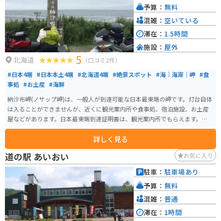
予算：
無料
混雑：
空いている
滞在：
1.5時間
施設：
屋外
5
北海道
（口コミ2件）
#日本4端
#日本本土4端
#北海道4端
#絶景スポット
#海｜海岸｜岬
#食
事処
#お土産
#海鮮
納沙布岬(ノサップ岬)は、一般人が到達可能な日本最東端の岬です。灯台自体
は入ることができませんが、近くに観光案内所や食事処、宿泊施設、お土産
屋などがあります。日本最東端到達証明書は、観光案内所でもらえます。天気
が悪い日が多く、夏場でも結構寒いので、防寒はしっかりとして行った方が
詳しく見る
良いです。運が良ければラッコやクジラを見ることもできます。
道の駅 あいおい
お気に入り
駐車：
駐車場あり
予算：
無料
混雑：
普通
滞在：
1時間