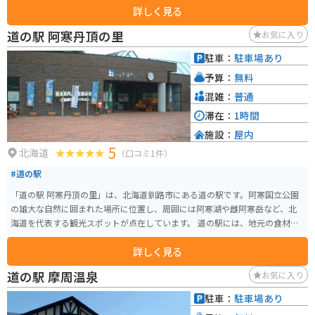
詳しく見る
原が広がる雄大な景色の中を歩く時間も魅力のひとつ。 岬に立つ白い灯台は
シンプルながら力強く、太平洋の青さと相まって写真映えも抜群です。観光
道の駅 阿寒丹頂の里
お気に入り
地化されていないため静けさがあり、北海道の手つかずの自然を感じたい人
におすすめ。バイクで訪れる場合は砂利道に注意しつつ、原野を駆け抜ける
駐車：
駐車場あり
爽快感を楽しめるエリアです。
予算：
無料
混雑：
普通
滞在：
1時間
施設：
屋内
5
北海道
（口コミ1件）
#道の駅
「道の駅 阿寒丹頂の里」は、北海道釧路市にある道の駅です。阿寒国立公園
の雄大な自然に囲まれた場所に位置し、周囲には阿寒湖や雌阿寒岳など、北
海道を代表する観光スポットが点在しています。 道の駅には、地元の食材を
使ったレストランや、特産品を販売する売店があります。レストランでは、
詳しく見る
阿寒湖で獲れるワカサギや、エゾシカ肉など、地元ならではの食材を使った
料理を楽しむことができます。売店では、マリモや木彫りの熊など、北海道ら
道の駅 摩周温泉
お気に入り
しいお土産を購入することができます。 また、道の駅には、温泉施設「赤い
ベレーの湯」が併設されています。日帰り入浴も可能なので、観光で疲れた
駐車：
駐車場あり
体をゆっくりと癒やすことができます。 バイクツーリングで訪れる場合、道