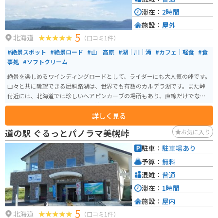
滞在：
2時間
施設：
屋外
5
北海道
（口コミ1件）
#絶景スポット
#絶景ロード
#山｜高原
#湖｜川｜滝
#カフェ｜軽食
#食
事処
#ソフトクリーム
絶景を楽しめるワインディングロードとして、ライダーにも大人気の峠です。
山々と共に眺望できる屈斜路湖は、世界でも有数のカルデラ湖です。また峠
付近には、北海道では珍しいヘアピンカーブの場所もあり、直線だけでない
走りを楽しむ事もできます。辿り着いた峠からの眺めは、息を飲むほどの絶
詳しく見る
景が広がっています。
道の駅 ぐるっとパノラマ美幌峠
お気に入り
駐車：
駐車場あり
予算：
無料
混雑：
普通
滞在：
1時間
施設：
屋内
5
北海道
（口コミ1件）