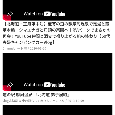
【北海道・正月車中泊】極寒の道の駅摩周温泉で足湯と豪
華本鮪｜シマエナガと丹頂の楽園へ｜RVパークでまさかの
再会！YouTube仲間と酒宴で盛り上がる旅の終わり【50代
夫婦キャンピングカーVlog】
Channelルート78 / 2026-01-20
道の駅 摩周温泉 『北海道 弟子屈町』
vlog北海道 道東の暮らし / まりもチャンネル / 2013-10-09