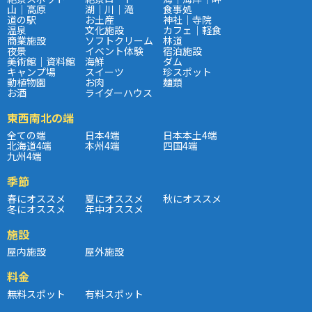
山｜高原
湖｜川｜滝
食事処
道の駅
お土産
神社｜寺院
温泉
文化施設
カフェ｜軽食
商業施設
ソフトクリーム
林道
夜景
イベント体験
宿泊施設
美術館｜資料館
海鮮
ダム
キャンプ場
スイーツ
珍スポット
動植物園
お肉
麺類
お酒
ライダーハウス
東西南北の端
全ての端
日本4端
日本本土4端
北海道4端
本州4端
四国4端
九州4端
季節
春にオススメ
夏にオススメ
秋にオススメ
冬にオススメ
年中オススメ
施設
屋内施設
屋外施設
料金
無料スポット
有料スポット