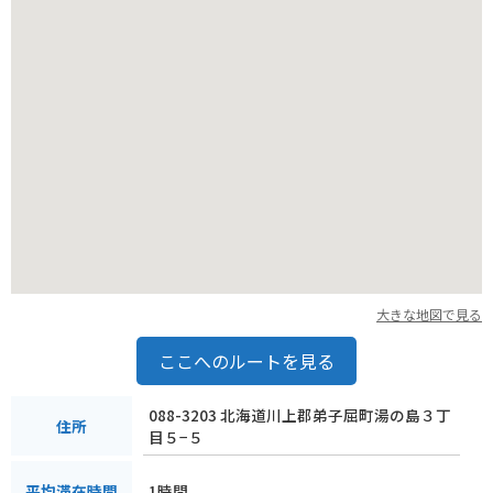
す。ただし、野生動物との遭遇に注意が必要です。特に、早朝
や夕暮れ時は、エゾシカなどの動物が道路に出没することがあ
るので、走行には十分注意してください。
大きな地図で見る
ここへのルートを見る
088-3203 北海道川上郡弟子屈町湯の島３丁
住所
目５−５
1時間
平均滞在時間