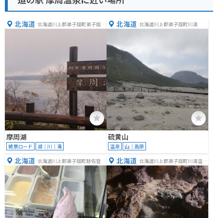
北海道
北海道
北海道川上郡弟子屈町弟子屈原
北海道川上郡弟子屈町川湯
野
摩周湖
硫黄山
絶景ロード
湖｜川｜滝
温泉
山｜高原
北海道
北海道
北海道川上郡弟子屈町跡佐登
北海道川上郡弟子屈町川湯温泉
２丁目４