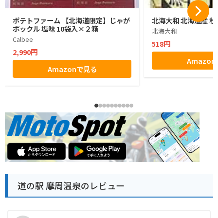
ポテトファーム 【北海道限定】じゃが
北海大和 北海道産 秋
ポックル 塩味 10袋入×２箱
北海大和
Calbee
518円
2,990円
Amazo
Amazonで見る
道の駅 摩周温泉のレビュー