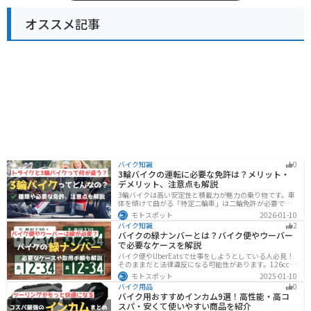
オススメ記事
バイク知識
0
3輪バイクの運転に必要な免許は？メリット・
デメリット、注意点も解説
3輪バイクは高い安定性と積載力が魅力の乗り物です。車
体を傾けて曲がる「特定二輪車」は二輪免許が必要です
が、自立する「トライク」は普通自動車免許で運転で
モトスポット
2026-01-10
き、ヘルメット着用も任意です。維持費はバイク並みです
バイク知識
2
が、運転特性や駐車ルールは車種により異なるため、事
バイクの緑ナンバーとは？バイク便やウーバー
前の確認が大切です。
で必要なケースを解説
バイク便やUberEatsで仕事をしようとしている人必見！
そのままだと法律違反になる可能性があります。126cc以
上のバイクで運送事業を行う場合、緑ナンバー（事業
モトスポット
2025-01-10
用）が必要になります。本記事では緑ナンバーの必要な
バイク用品
0
ケースや取得方法を解説します。
バイク用おすすめインカム9選！高性能・高コ
スパ・安くて使いやすい商品を紹介