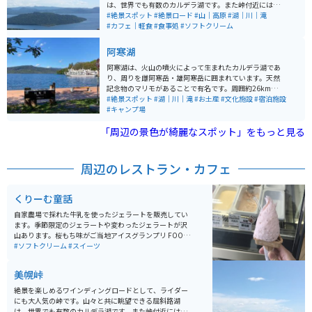
れています 第一展望台は観光バスが来たり、お土産の施
は、世界でも有数のカルデラ湖です。また峠付近には、
設などもあるので人が多く、料金もかかりますが、バイ
北海道では珍しいヘアピンカーブの場所もあり、直線だ
#絶景スポット
#絶景ロード
#山｜高原
#湖｜川｜滝
クも車も停めやすくゆっくりと休憩できます。
けでない走りを楽しむ事もできます。辿り着いた峠から
#カフェ｜軽食
#食事処
#ソフトクリーム
の眺めは、息を飲むほどの絶景が広がっています。
阿寒湖
阿寒湖は、火山の噴火によって生まれたカルデラ湖であ
り、周りを雌阿寒岳・雄阿寒岳に囲まれています。天然
記念物のマリモがあることで有名です。周囲約26km、
海抜420mで、阿寒湖を一周するには遊覧船で1時間弱か
#絶景スポット
#湖｜川｜滝
#お土産
#文化施設
#宿泊施設
かります。 湖上には4つの島があり、マリモも汽船に乗
#キャンプ場
って見ることができます。また、近隣には温泉街もあ
「周辺の景色が綺麗なスポット」をもっと見る
り、道東屈指の観光地として知られています。全域が
「阿寒摩周国立公園」に含まれ、道東を代表する観光地
となっています。ホテルやお土産屋、飲食店、コンビニ
などもあり長期で滞在するにも良い場所です。
周辺のレストラン・カフェ
くりーむ童話
自家農場で採れた牛乳を使ったジェラートを販売してい
ます。季節限定のジェラートや変わったジェラートが沢
山あります。桜もち味がご当地アイスグランプリ FOOD
EX JAPAN 2012 最高金賞受賞を取っています。
#ソフトクリーム
#スイーツ
美幌峠
絶景を楽しめるワインディングロードとして、ライダー
にも大人気の峠です。山々と共に眺望できる屈斜路湖
は、世界でも有数のカルデラ湖です。また峠付近には、