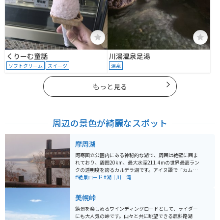
くりーむ童話
川湯温泉足湯
ソフトクリーム
スイーツ
温泉
もっと見る
周辺の景色が綺麗なスポット
摩周湖
阿寒国立公園内にある神秘的な湖で、周囲は絶壁に囲ま
れており、周囲20km、最大水深211.4mの世界最高ラン
クの透明度を誇るカルデラ湖です。アイヌ語で「カムイ
トー」（神の湖）と呼ばれ、摩周ブルーと呼ばれる独特
#絶景ロード
#湖｜川｜滝
の深い青色の湖水が特徴です。 摩周湖は霧に覆われるこ
ともあり「霧の摩周湖」とも呼ばれます。摩周湖は周辺
美幌峠
を特別保護地区として保護されていて、風のない夜は真
っ暗闇で星を見るのに最適な場所です。「摩周湖星紀
絶景を楽しめるワインディングロードとして、ライダー
行」という専属ガイドによる星空の観察ツアーも開催さ
にも大人気の峠です。山々と共に眺望できる屈斜路湖