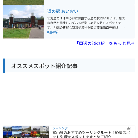
自然を満喫できます。 美幌峠は、夏はラベンダー、秋は
品直売所では、地元産の新鮮な野菜や果物、加工品など
紅葉と、季節ごとに異なる表情を見せてくれるので、何
が販売されています。 レストランでは、地元の食材を使
道の駅 あいおい
度訪れても飽きることがありません。
った料理を楽しむことができます。 バイクで訪れる場合
は、駐車場も広々としているので安心です。 道の駅 パパ
北海道のほぼ中心部に位置する道の駅 あいおいは、雄大
スランドさっつるは、ドライブやツーリングの休憩に最
な自然と美味しいグルメが楽しめる人気のスポットで
適な場所です。 地元の特産品やグルメを楽しむことがで
す。 地元の新鮮な野菜や果物が並ぶ農産物直売所は、お
きます。
土産探しに最適です。 特に、夏から秋にかけて旬を迎え
#道の駅
る「あいおいブランド」のトマトは、甘みと酸味のバラ
ンスが良く、お土産に大人気です。 また、併設のレスト
「周辺の道の駅」をもっと見る
ランでは、地元の食材をふんだんに使った料理を楽しむ
ことができます。 おすすめは、トマトを使った「あいお
いトマトラーメン」です。 バイクで訪れる際は、道の駅
あいおいを拠点に、周辺の富良野や美瑛方面へのツーリ
オススメスポット紹介記事
ングもおすすめです。 広大な丘陵地帯を走る道は、北海
道らしい雄大な景色を楽しむことができます。 道の駅に
は、バイクスタンドや休憩スペースも完備されているの
で、ツーリングの休憩にも最適です。 周辺には、キャン
プ場や温泉施設などもあり、自然を満喫しながらゆっく
りと過ごすこともできます。
ツーリング
1
富山県のおすすめツーリングルート！絶景スポ
ットや観光スポットをまとめて紹介