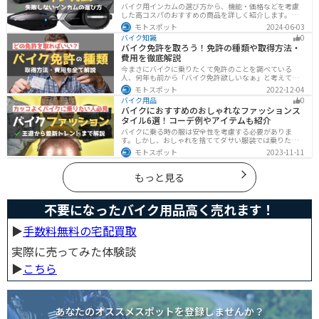
バイク用インカムの選び方から、機能・価格などを考慮
した高コスパのおすすめの商品を詳しく紹介します。初
心者からベテランライダーまで、マスツーやソロツーに
モトスポット
2024-06-03
適した最適なインカムを見つけるための参考にしてくだ
バイク知識
0
さい。
バイク免許を取ろう！免許の種類や取得方法・
費用を徹底解説
今まさにバイクに乗りたくて免許のことを調べている
人、何年も前から「バイク免許欲しいなぁ」と考えてい
るうちに時間ばかりが経っている人。そんな人々に役立
モトスポット
2022-12-04
つ情報を分かりやすくまとめました。バイク免許の種類
バイク用品
0
や、免許を取るための方法や必要な費用・日数などにつ
バイクにおすすめのおしゃれなファッションス
いて解説します。
タイル6選！コーデ例やアイテムも紹介
バイクに乗る時の服は安全性を考慮する必要がありま
す。しかし、おしゃれを捨ててダサい服装では乗りたく
ないですよね？せっかくならカッコよく風を切って街を
モトスポット
2023-11-11
歩きたいもの。この記事では、そんな願いを叶えるた
め、王道から流行ファッションまでバイクに乗るときの
ファッションを解説します。
もっと見る
不要になったバイク用品高く売れます！
▶︎
手数料無料の宅配買取
実際に売ってみた体験談
▶︎
こちら
あなたのオススメスポットを登録しませんか？