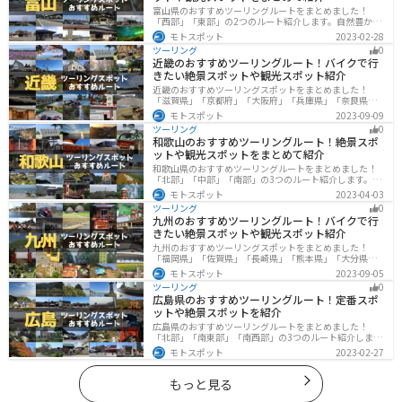
富山県のおすすめツーリングルートをまとめました！
「西部」「東部」の2つのルート紹介します。自然豊かな
山と海、温泉が充実しており、美術館などもあるので、
モトスポット
2023-02-28
自然を満喫するツーリングができます。バイクで富山県
ツーリング
0
にツーリングに行く際は参考にしてください。
近畿のおすすめツーリングルート！バイクで行
きたい絶景スポットや観光スポット紹介
近畿のおすすめツーリングスポットをまとめました！
「滋賀県」「京都府」「大阪府」「兵庫県」「奈良県」
「和歌山」の各県の観光地紹介します。自然豊かな山々
モトスポット
2023-09-09
や湖、温泉地が点在し、四季折々の景色を楽しめるスポ
ツーリング
0
ットが多数あります。バイクで近畿にツーリングに行く
和歌山のおすすめツーリングルート！絶景スポ
際は参考にしてください。
ットや観光スポットをまとめて紹介
和歌山県のおすすめツーリングルートをまとめました！
「北部」「中部」「南部」の3つのルート紹介します。海
と山に囲まれた自然豊かなエリアが広がり、様々な楽し
モトスポット
2023-04-03
み方ができます。バイクで和歌山県にツーリングに行く
ツーリング
0
際は参考にしてください。
九州のおすすめツーリングルート！バイクで行
きたい絶景スポットや観光スポット紹介
九州のおすすめツーリングスポットをまとめました！
「福岡県」「佐賀県」「長崎県」「熊本県」「大分県」
「宮崎都」「鹿児島県」の各県の観光地紹介します。自
モトスポット
2023-09-05
然豊かな山々や湖、温泉地が点在し、四季折々の景色を
ツーリング
0
楽しめるスポットが多数あります。バイクで九州にツー
広島県のおすすめツーリングルート！定番スポ
リングに行く際は参考にしてください。
ットや絶景スポットを紹介
広島県のおすすめツーリングルートをまとめました！
「北部」「南東部」「南西部」の3つのルート紹介しま
す。自然豊かな山と海だけでなく、歴史的価値のある建
モトスポット
2023-02-27
造物も多数あるので、飽きることなくツーリングを堪能
できます。バイクで広島県にツーリングに行く際は参考
にしてください。
もっと見る