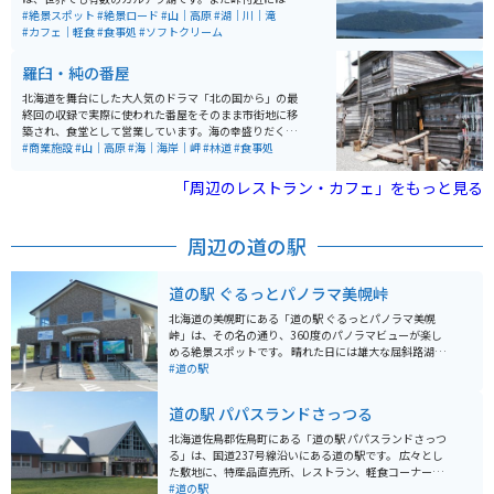
北海道では珍しいヘアピンカーブの場所もあり、直線だ
#絶景スポット
#絶景ロード
#山｜高原
#湖｜川｜滝
けでない走りを楽しむ事もできます。辿り着いた峠から
#カフェ｜軽食
#食事処
#ソフトクリーム
の眺めは、息を飲むほどの絶景が広がっています。
羅臼・純の番屋
北海道を舞台にした大人気のドラマ「北の国から」の最
終回の収録で実際に使われた番屋をそのまま市街地に移
築され、食堂として営業しています。海の幸盛りだくさ
んのメニューは、観光客や地元の人たちにも人気です。
#商業施設
#山｜高原
#海｜海岸｜岬
#林道
#食事処
「周辺のレストラン・カフェ」をもっと見る
周辺の道の駅
道の駅 ぐるっとパノラマ美幌峠
北海道の美幌町にある「道の駅 ぐるっとパノラマ美幌
峠」は、その名の通り、360度のパノラマビューが楽し
める絶景スポットです。 晴れた日には雄大な屈斜路湖や
遠くには知床連山を望むことができ、息を呑むような美
#道の駅
しさです。 特に、朝焼けと夕焼けの時間帯は、空と湖面
が赤やオレンジ色に染まり、幻想的な風景が広がりま
道の駅 パパスランドさっつる
す。 道の駅には、地元の食材を使ったレストランや、特
産品を販売するショップがあり、旅の休憩にも最適で
北海道佐鳥郡佐鳥町にある「道の駅 パパスランドさっつ
す。 バイクで訪れる際は、峠道はカーブが多いので、安
る」は、国道237号線沿いにある道の駅です。 広々とし
全運転を心がけてください。 周辺には、屈斜路湖畔の温
た敷地に、特産品直売所、レストラン、軽食コーナー、
泉街や、広大な牧草地帯が広がり、北海道らしい雄大な
トイレなどがあり、ドライブ中の休憩に最適です。 特産
#道の駅