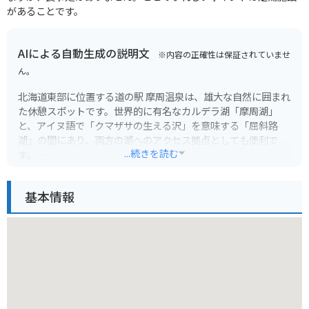
があることです。
AIによる自動生成の説明文
※内容の正確性は保証されていませ
ん。
北海道東部に位置する道の駅 摩周温泉は、雄大な自然に囲まれ
た休憩スポットです。世界的に有名なカルデラ湖「摩周湖」
と、アイヌ語で「クマザサの生える沢」を意味する「屈斜路
湖」の間にあり、両方の湖へのアクセス拠点としても便利で
...続きを読む
す。
道の駅には、地元の特産品を販売するショップやレストランが
基本情報
あり、摩周湖の伏流水を使ったコーヒーや、地元産の牛乳を使
ったソフトクリームなどが人気です。また、摩周温泉の源泉か
け流しを楽しめる足湯コーナーもあり、旅の疲れを癒すことが
できます。周辺には、摩周湖の展望台や、屈斜路湖畔の温泉街
など、観光スポットも充実しています。
バイクで訪れる場合は、駐車場も広く、休憩しやすい環境で
す。周辺の道路は、景観が素晴らしく、ツーリングにも最適で