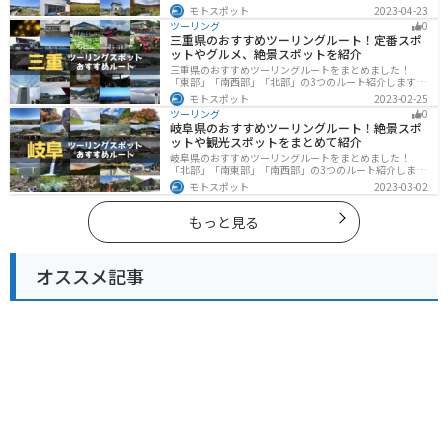
と歴史的なスポット、トキなどの貴重な動物を見られる
モトスポット
2023-04-23
スポットが多数あります。バイクで佐渡島にツーリング
ツーリング
0
に行く際は参考にしてください。
三重県のおすすめツーリングルート！定番スポ
ットやグルメ、絶景スポットを紹介
三重県のおすすめツーリングルートをまとめました！
「東部」「南西部」「北部」の3つのルート紹介します。
標高の高いスカイラインからリアス式海岸まであるの
モトスポット
2023-02-25
で、飽きることなくツーリングを堪能できます。バイク
ツーリング
0
で三重県にツーリングに行く際は参考にしてください。
岐阜県のおすすめツーリングルート！絶景スポ
ットや観光スポットをまとめて紹介
岐阜県のおすすめツーリングルートをまとめました！
「北部」「南東部」「南西部」の3つのルート紹介しま
す。自然豊かな山が充実しており、山を生かした施設や
モトスポット
2023-03-02
グルメ、絶景スポットなど、自然を満喫するツーリング
ができます。バイクで岐阜県にツーリングに行く際は参
考にしてください。
もっと見る
オススメ記事