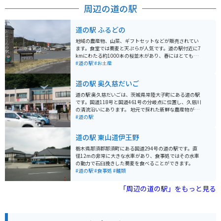
周辺の道の駅
道の駅 ふるどの
地域の農産物、山菜、ギフトセットなどが販売されてい
ます。食堂では蕎麦と天ぷらが人気です。道の駅付近に7
kmにわたる約1000本の桜並木があり、春にはとても綺
麗な景色が広がります。広大な駐車スペース有、年中無
#道の駅
#お土産
休、営業時間は9:00～18:00です。
道の駅 奥久慈だいご
道の駅 奥久慈だいごは、茨城県常陸大子町にある道の駅
です。国道118号と国道461号の分岐点に位置し、久慈川
の清流沿いにあります。 地元で採れた新鮮な農産物が人
気で、特にりんごやこんにゃくは有名です。レストラン
#道の駅
では、常陸秋そばや奥久慈しゃもを使った料理が楽しめ
ます。また、併設されている「奥久慈物産センター」で
道の駅 東山道伊王野
は、地元の特産品や工芸品を購入することができます。
バイクで訪れる場合、道の駅には広い駐車場が完備され
栃木県那須郡那須町にある国道294号の道の駅です。直
ているので安心です。奥久慈エリアは、山間部を走るワ
径12mの非常に大きな水車があり、食事処ではその水車
インディングロードが続くので、ツーリングにも最適で
の動力で石臼挽きした蕎麦を食べることができます。
す。春には桜、秋には紅葉と、四季折々の景色を楽しむ
#道の駅
#食事処
#麺類
ことができます。近隣には、袋田の滝や竜神大吊橋など
の観光スポットもあります。
「周辺の道の駅」をもっと見る