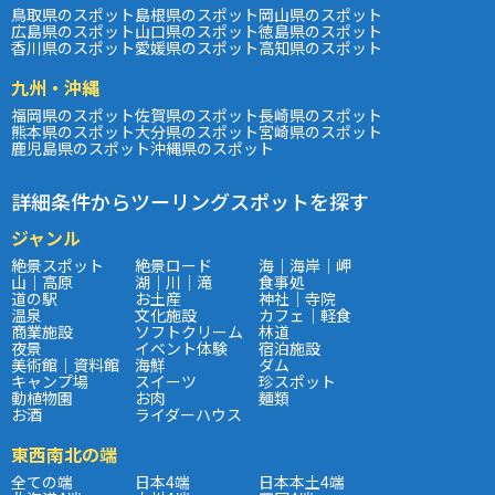
鳥取県のスポット
島根県のスポット
岡山県のスポット
広島県のスポット
山口県のスポット
徳島県のスポット
香川県のスポット
愛媛県のスポット
高知県のスポット
九州・沖縄
福岡県のスポット
佐賀県のスポット
長崎県のスポット
熊本県のスポット
大分県のスポット
宮崎県のスポット
鹿児島県のスポット
沖縄県のスポット
詳細条件からツーリングスポットを探す
ジャンル
絶景スポット
絶景ロード
海｜海岸｜岬
山｜高原
湖｜川｜滝
食事処
道の駅
お土産
神社｜寺院
温泉
文化施設
カフェ｜軽食
商業施設
ソフトクリーム
林道
夜景
イベント体験
宿泊施設
美術館｜資料館
海鮮
ダム
キャンプ場
スイーツ
珍スポット
動植物園
お肉
麺類
お酒
ライダーハウス
東西南北の端
全ての端
日本4端
日本本土4端