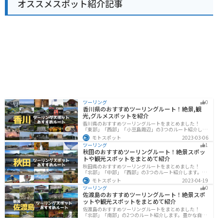
オススメスポット紹介記事
ツーリング
0
香川県のおすすめツーリングルート！絶景,観
光,グルメスポットを紹介
香川県のおすすめツーリングルートをまとめました！
「東部」「西部」「小豆島周辺」の3つのルート紹介しま
す。自然豊かな山から海、絶品グルメを満喫するツーリ
モトスポット
2023-03-06
ングができます。バイクで香川県にツーリングに行く際
ツーリング
1
は参考にしてください。
秋田のおすすめツーリングルート！絶景スポッ
トや観光スポットをまとめて紹介
秋田県のおすすめツーリングルートをまとめました！
「北部」「中部」「西部」の3つのルート紹介します。自
然豊かな山々や湖、温泉地が点在し、四季折々の景色を
モトスポット
2023-04-19
楽しめるスポットが多数あります。バイクで秋田県にツ
ツーリング
0
ーリングに行く際は参考にしてください。
佐渡島のおすすめツーリングルート！絶景スポ
ットや観光スポットをまとめて紹介
佐渡島のおすすめツーリングルートをまとめました！
「北部」「南部」の2つのルート紹介します。豊かな自然