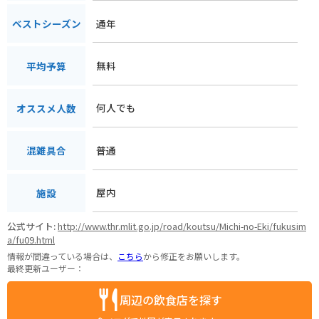
通年
ベストシーズン
無料
平均予算
何人でも
オススメ人数
普通
混雑具合
屋内
施設
公式サイト:
http://www.thr.mlit.go.jp/road/koutsu/Michi-no-Eki/fukusim
a/fu09.html
情報が間違っている場合は、
こちら
から修正をお願いします。
最終更新ユーザー：
周辺の飲食店を探す