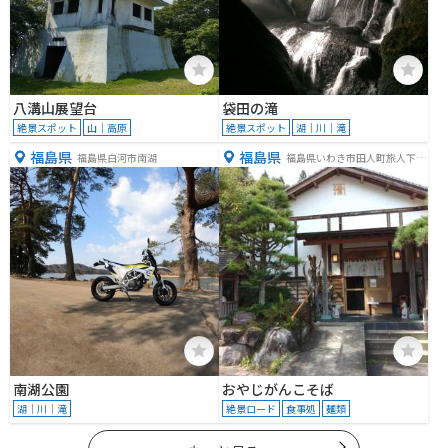
八溝山展望台
袋田の滝
絶景スポット
山｜高原
絶景スポット
湖｜川｜滝
福島県
福島県
福島県白河市南湖
福島県いわき市田人町旅人下毛
１５−２
南湖公園
おやじがんこそば
湖｜川｜滝
絶景ロード
食事処
麺類