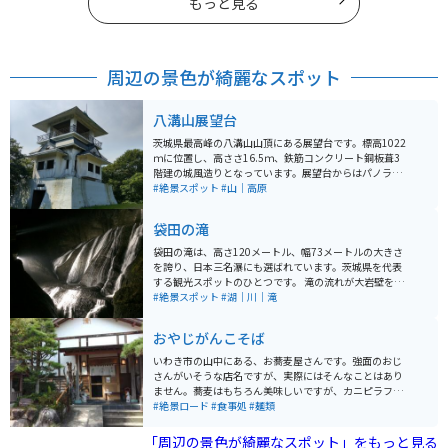
もっと見る
周辺の景色が綺麗なスポット
八溝山展望台
茨城県最高峰の八溝山山頂にある展望台です。標高1022
ｍに位置し、高ささ16.5ｍ、鉄筋コンクリート銅板葺3
階建の城風造りとなっています。展望台からはパノラマ
の如く周囲の眺望が開け、遠く磐梯や那須及び日光連山
#絶景スポット
#山｜高原
をはじめ、筑波山などの絶景が広がります。道中の八溝
林道は舗装されており、バイクで楽しみながら走れま
袋田の滝
す。
袋田の滝は、高さ120メートル、幅73メートルの大きさ
を誇り、日本三名瀑にも選ばれています。茨城県を代表
する観光スポットのひとつです。 滝の流れが大岩壁を四
段に落下することから「四度(よど)の滝｣とも呼ばれ、一
#絶景スポット
#湖｜川｜滝
説には、西行法師がこの地を訪れた際に「この滝は四季
に一度ずつ来てみなければ真の風趣は味わえない」と絶
おやじがんこそば
賛したことからこの別名がついたとも伝えられます。 夜
間はライトアップされており、昼とは違う景色を楽しめ
いわき市の山中にある、お蕎麦屋さんです。強面のおじ
るスポットです。
さんがいそうな店名ですが、実際にはそんなことはあり
ません。蕎麦はもちろん美味しいですが、カニピラフも
名物です。珍しい「蕎麦とカニピラフのセット」もあり
#絶景ロード
#食事処
#麺類
ます。常磐道・勿来ICから近いので、高速に乗る前の腹
ごしらえにも丁度よいです。
「周辺の景色が綺麗なスポット」をもっと見る