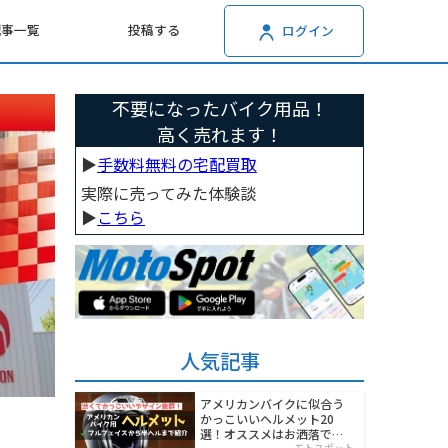
記事一覧
投稿する
ログイン
不要になったバイク用品！
高く売れます！
▶︎
手数料無料の宅配買取
実際に売ってみた体験談
▶︎
こちら
人気記事
アメリカンバイクに似合う
かっこいいヘルメット20
選！オススメはお洒落でワ
モトスポット