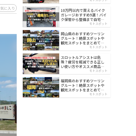
イルド
お気に入り
10万円以内で買えるバイク
ガレージおすすめ9選！バイ
ク保管から整備まで自宅で
楽々
モトスポット
岡山県のおすすめツーリン
グルート！絶景スポットや
観光スポットをまとめて紹
介
モトスポット
スロットルアシストは危
険？疲労を軽減できる正し
い使い方やオススメ商品を
紹介
モトスポット
福岡県のおすすめツーリン
グルート！絶景スポットや
観光スポットをまとめて紹
介
モトスポット