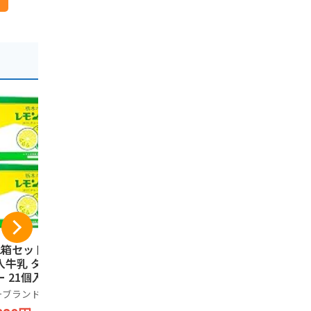
2箱セット】レモ
栃木の味 レモン入り
カントリー
入牛乳 タルトクッ
牛乳 タルトクッキー
（とちあい
ー 21個入り 栃木
21個入り 栃木限定
枚入り【栃
味 レモンの風味が
旅行土産
ーブランド品
レモン牛乳
Chatty Shop
いている