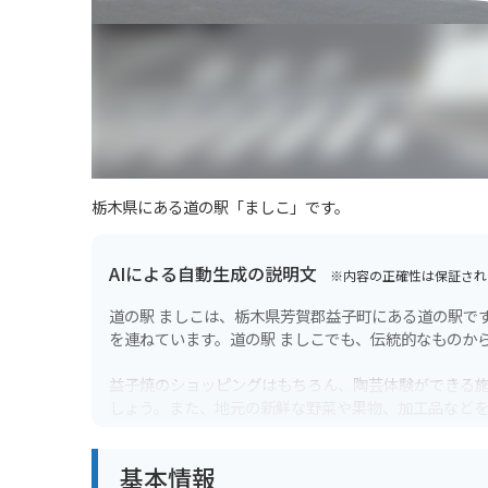
栃木県にある道の駅「ましこ」です。
AIによる自動生成の説明文
※内容の正確性は保証され
道の駅 ましこは、栃木県芳賀郡益子町にある道の駅で
を連ねています。道の駅 ましこでも、伝統的なものか
益子焼のショッピングはもちろん、陶芸体験ができる
しょう。また、地元の新鮮な野菜や果物、加工品など
バイクで訪れる場合、道の駅 ましこは駐車場も広く、
基本情報
も多いので、バイクでのんびりツーリングを楽しむの