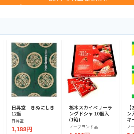
日昇堂 きぬにしき
栃木スカイベリーラ
【
12個
ングドシャ 10個入
ン
(1箱)
キ
日昇堂
の
ノーブランド品
ノ
1,188円
き