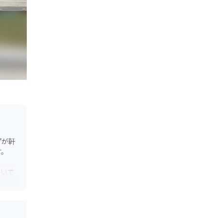
プが軒
す。
良いで
良い道
食事