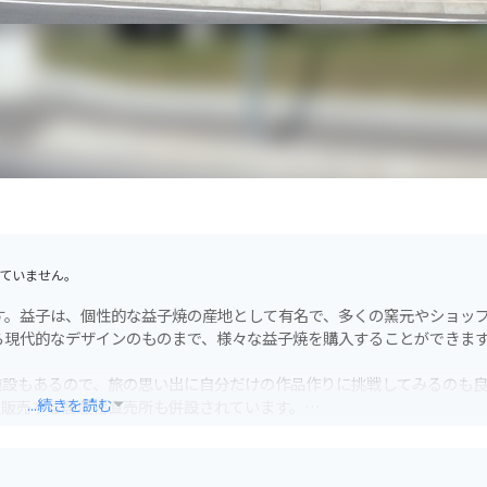
ていません。
す。益子は、個性的な益子焼の産地として有名で、多くの窯元やショッ
ら現代的なデザインのものまで、様々な益子焼を購入することができま
施設もあるので、旅の思い出に自分だけの作品作りに挑戦してみるのも
...続きを読む
を販売する農産物直売所も併設されています。
休憩場所としても最適です。益子町内には、田園風景が広がる気持ちの
もおすすめです。周辺には、おしゃれなカフェやレストランもあるので、