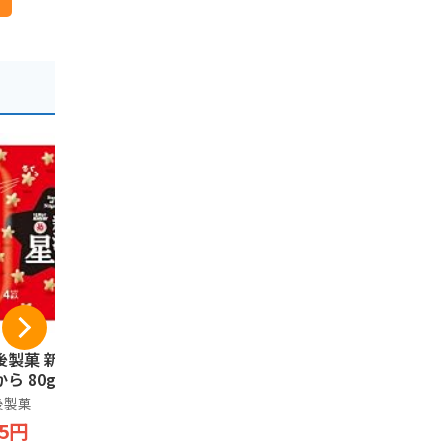
後製菓 新潟の星
さくら堂 甘うまはち
サラダホー
ら 80g
みつ おかき 3袋セッ
限定
ト 新潟米使用 あら
後製菓
サラダホープ
れ せんべい
ノーブランド品
95円
2,490円