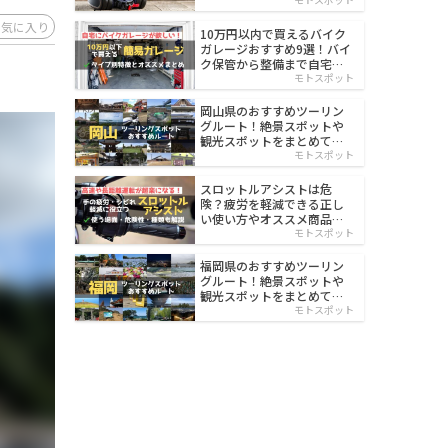
イルド
お気に入り
10万円以内で買えるバイク
ガレージおすすめ9選！バイ
ク保管から整備まで自宅で
楽々
モトスポット
岡山県のおすすめツーリン
グルート！絶景スポットや
観光スポットをまとめて紹
介
モトスポット
スロットルアシストは危
険？疲労を軽減できる正し
い使い方やオススメ商品を
紹介
モトスポット
福岡県のおすすめツーリン
グルート！絶景スポットや
観光スポットをまとめて紹
介
モトスポット