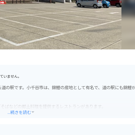
ていません。
る道の駅です。小千谷市は、錦鯉の産地として有名で、道の駅にも錦鯉
ぎそばなどの郷土料理を提供するレストランがあります。
...続きを読む
クで訪れる場合は、駐車場も広々としているので安心です。
むことができます。夏には、隣接する公園で「おぢやまつり」が開催さ