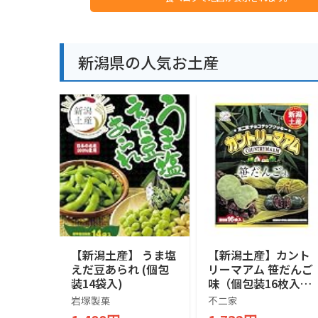
新潟県の人気お土産
【新潟土産】 うま塩
【新潟土産】カント
えだ豆あられ (個包
リーマアム 笹だんご
装14袋入)
味（個包装16枚入）
不二家チョコチッ
岩塚製菓
不二家
プクッキー