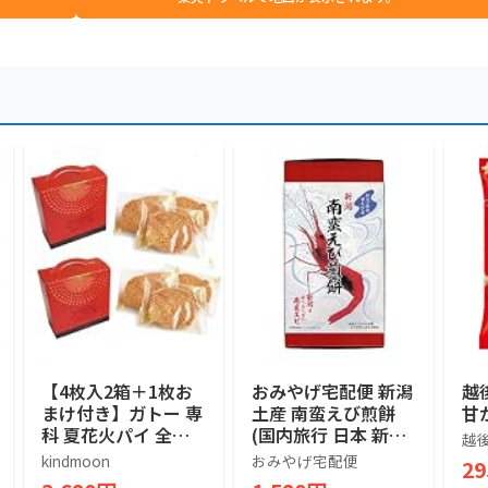
【4枚入2箱＋1枚お
おみやげ宅配便 新潟
越
まけ付き】ガトー 専
土産 南蛮えび煎餅
甘か
科 夏花火パイ 全国
(国内旅行 日本 新潟
越
菓子大博覧会金賞 新
お土産）
kindmoon
おみやげ宅配便
2
潟限定 長岡花火 お