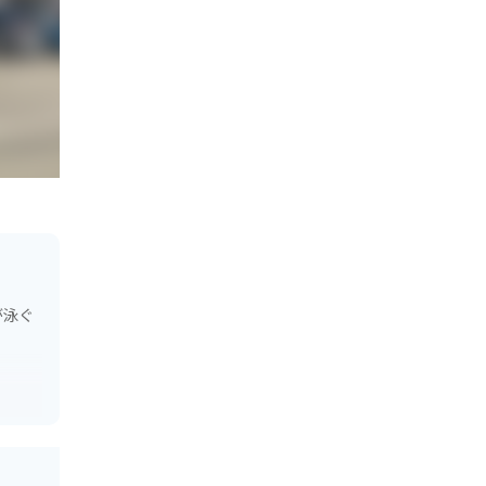
が泳ぐ
れ、多