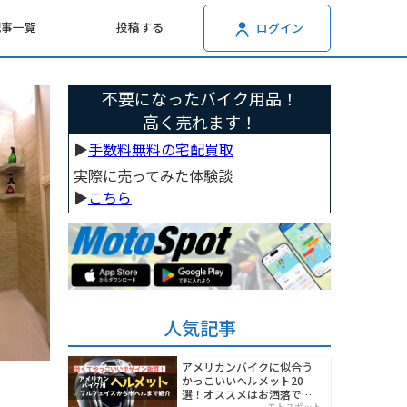
記事一覧
投稿する
ログイン
不要になったバイク用品！
高く売れます！
▶︎
手数料無料の宅配買取
実際に売ってみた体験談
▶︎
こちら
人気記事
アメリカンバイクに似合う
かっこいいヘルメット20
選！オススメはお洒落でワ
モトスポット