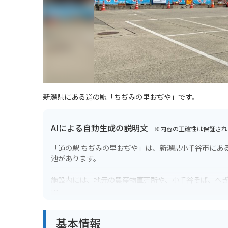
新潟県にある道の駅「ちぢみの里おぢや」です。
AIによる自動生成の説明文
※内容の正確性は保証され
「道の駅 ちぢみの里おぢや」は、新潟県小千谷市にあ
池があります。
施設内には、地元の農産物直売所や、小千谷そば、へ
小千谷縮や錦鯉など、お土産も充実しています。バイ
基本情報
春には、道の駅の周辺で桜が咲き乱れ、お花見を楽し