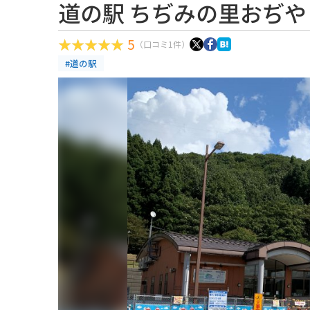
道の駅 ちぢみの里おぢや
5
（口コミ1件）
#道の駅