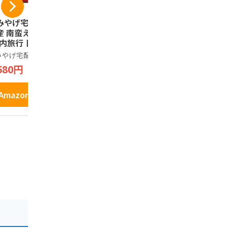
みやげ宅配便 新潟
越後製菓 新潟の星
清雅園 お
産 南蛮えび煎餅
甘から 80g
和風くっき
国内旅行 日本 新潟
3袋セット 
越後製菓
土産）
粉使用 個包
みやげ宅配便
ノーブランド
295円
キー 焼き菓
580円
1,980円
Amazonで見る
Amazonで見る
Amazo