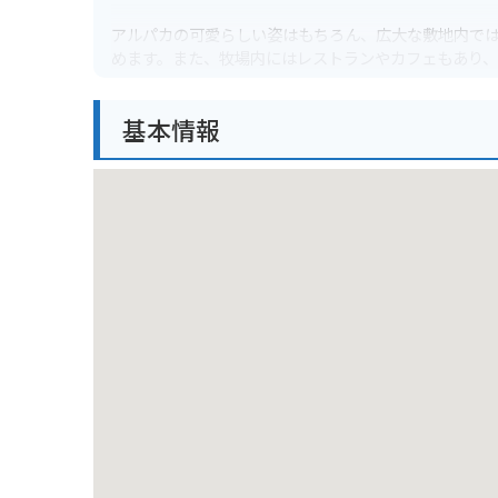
アルパカの可愛らしい姿はもちろん、広大な敷地内で
めます。また、牧場内にはレストランやカフェもあり
山道を走るのが好きなライダーの方には、ツーリング
基本情報
クを停めることができます。周辺には、棚田の美しい