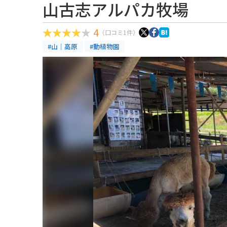
山古志アルパカ牧場
4
（口コミ1件）
#山｜高原
#動植物園