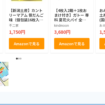
【新潟土産】カント
【4枚入2箱＋1枚お
お
リーマアム 笹だんご
まけ付き】ガトー 専
土
味（個包装16枚入）
科 夏花火パイ 全国
(
不二家チョコチッ
菓子大博覧会金賞 新
お
不二家
kindmoon
お
プクッキー
潟限定 長岡花火 お
1,750円
3,680円
1,
土産 合計9枚
Amazonで見る
Amazonで見る