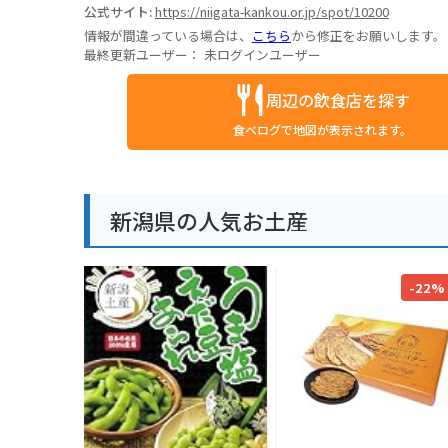
公式サイト:
https://niigata-kankou.or.jp/spot/10200
情報が間違っている場合は、
こちら
から修正をお願いします。
最終更新ユーザー：
未ログインユーザー
周辺の飲食店を探す
食べログで地図が表示されます。
新潟県の人気お土産
-22%