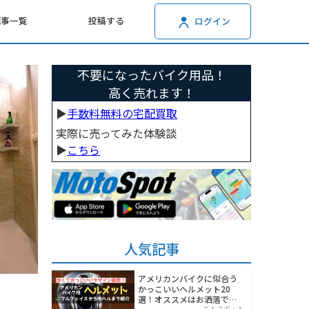
記事一覧
投稿する
ログイン
不要になったバイク用品！
高く売れます！
▶︎
手数料無料の宅配買取
実際に売ってみた体験談
▶︎
こちら
人気記事
アメリカンバイクに似合う
かっこいいヘルメット20
選！オススメはお洒落でワ
モトスポット