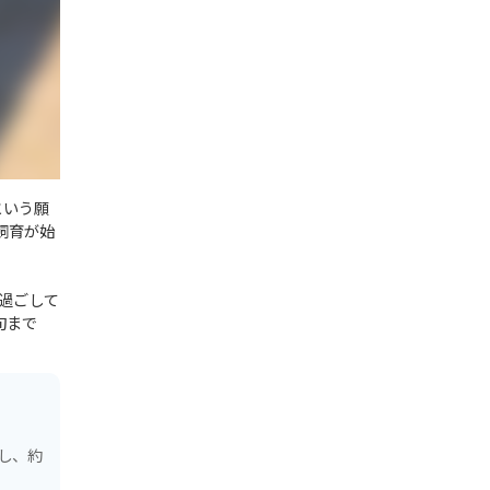
という願
飼育が始
過ごして
旬まで
し、約