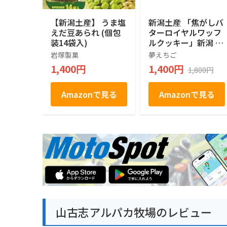
【新潟土産】 うま塩
新潟土産 「焦がしバ
えだ豆あられ (個包
ターロイヤルワッフ
装14袋入)
ルクッキー」新潟 お
土産 お菓子
岩塚製菓
夢えちご
1,400円
1,400円
1,800円
Amazonで見る
Amazonで見る
山古志アルパカ牧場のレビュー