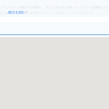
はアルパカへの餌やり体験や、アルパカの毛を使ったクラフト体験など
...続きを読む
、地元の食材を使った料理やスイーツを味わうこともできます。
の目的地としてもおすすめです。駐車場も完備されているので、安心し
風景が広がるなど、自然豊かな景色も楽しめます。