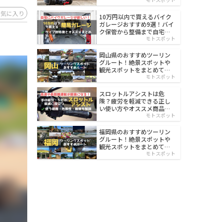
イルド
お気に入り
10万円以内で買えるバイク
ガレージおすすめ9選！バイ
ク保管から整備まで自宅で
楽々
モトスポット
岡山県のおすすめツーリン
グルート！絶景スポットや
観光スポットをまとめて紹
介
モトスポット
スロットルアシストは危
険？疲労を軽減できる正し
い使い方やオススメ商品を
紹介
モトスポット
福岡県のおすすめツーリン
グルート！絶景スポットや
観光スポットをまとめて紹
介
モトスポット