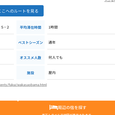
ここへのルートを見る
４５−２
1時間
平均滞在時間
通年
ベストシーズン
何人でも
オススメ人数
屋内
施設
ntents/fukui/wakasaobama.html
周辺の宿を探す
楽天トラベルで地図が表示されます。