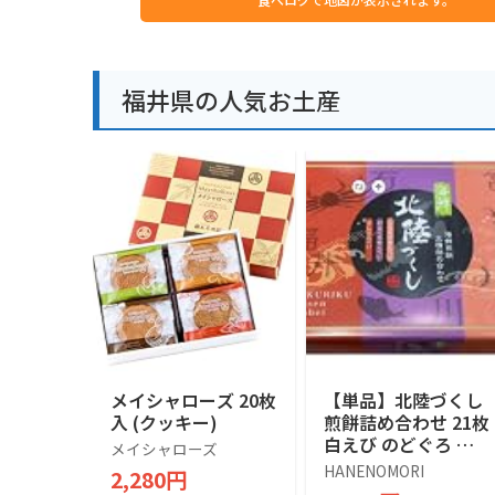
福井県の人気お土産
メイシャローズ 20枚
【単品】北陸づくし
入 (クッキー)
煎餅詰め合わせ 21枚
白えび のどぐろ か
メイシャローズ
に 富山 石川 福井 名
HANENOMORI
2,280円
産 お土産 ギフト