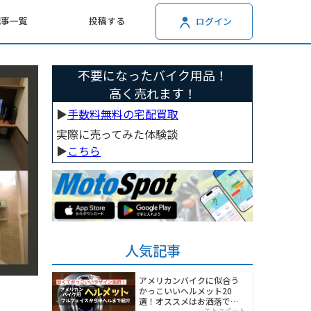
記事一覧
投稿する
ログイン
不要になったバイク用品！
高く売れます！
▶︎
手数料無料の宅配買取
実際に売ってみた体験談
▶︎
こちら
人気記事
アメリカンバイクに似合う
かっこいいヘルメット20
選！オススメはお洒落でワ
モトスポット