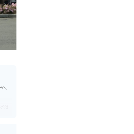
ンや、
海水浴
景色が
かがで