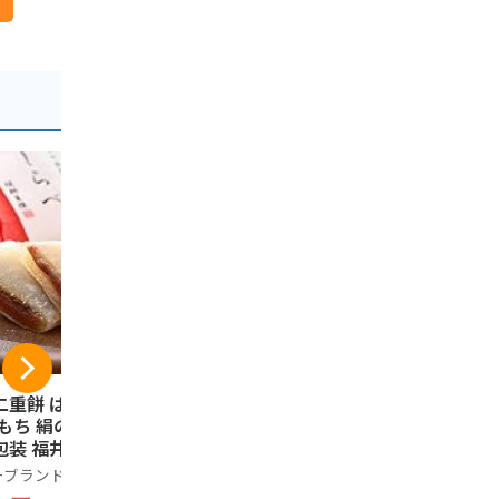
二重餅 はぶたえ
五月ヶ瀬 煎餅 (16枚
日昇堂 き
 もち 絹のしらべ
入)
12個
包装 福井こしひか
ノーブランド品
日昇堂
羽二重折餅 福井県
ーブランド品
2,073円
1,188円
コシヒカリ米粉使