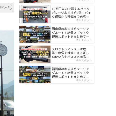
イルド
気に入り
10万円以内で買えるバイク
ガレージおすすめ9選！バイ
ク保管から整備まで自宅で
楽々
モトスポット
岡山県のおすすめツーリン
グルート！絶景スポットや
観光スポットをまとめて紹
介
モトスポット
スロットルアシストは危
険？疲労を軽減できる正し
い使い方やオススメ商品を
紹介
モトスポット
福岡県のおすすめツーリン
グルート！絶景スポットや
観光スポットをまとめて紹
介
モトスポット