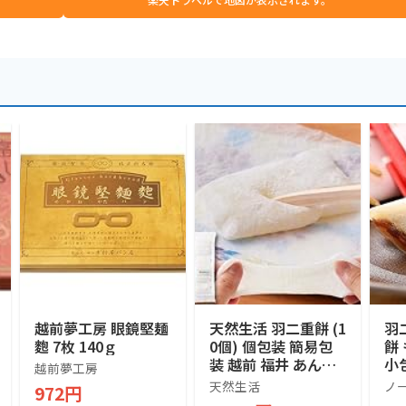
越前夢工房 眼鏡堅麺
天然生活 羽二重餅 (1
羽
麭 7枚 140ｇ
0個) 個包装 簡易包
餅
装 越前 福井 あんこ
小
越前夢工房
和菓子 もち米 おや
り
天然生活
ノ
972円
つ お茶請け 銘菓 お
産