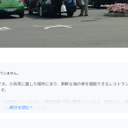
ていません。
です。小浜湾に面した場所にあり、新鮮な海の幸を堪能できるレストラ
ます。
バーを併設しているほか、遊覧船乗り場も隣接しています。周辺には、
...続きを読む
多くの観光客で賑わいます。
備されているので安心です。また、日本海沿岸を走る国道27号線は、
ばまを拠点に、若狭路の美しい景色と新鮮な海の幸を満喫してみてはい