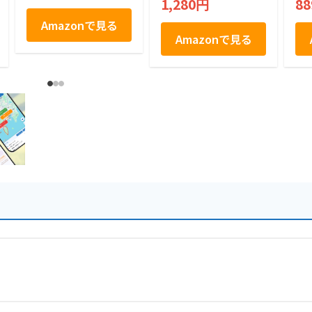
1,280円
8
土産 とろける なめ
用
らか
Amazonで見る
Amazonで見る