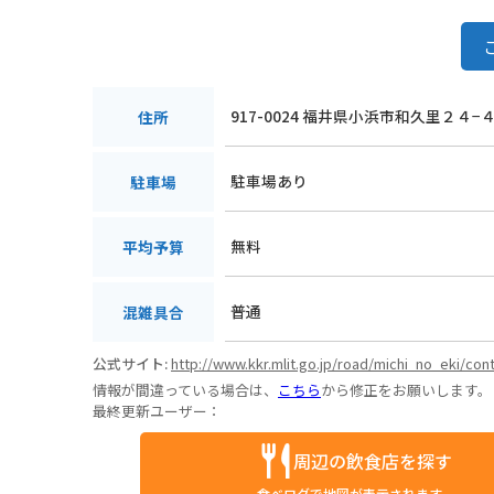
917-0024 福井県小浜市和久里２４−
住所
駐車場あり
駐車場
無料
平均予算
普通
混雑具合
公式サイト:
http://www.kkr.mlit.go.jp/road/michi_no_eki/co
情報が間違っている場合は、
こちら
から修正をお願いします。
最終更新ユーザー：
周辺の飲食店を探す
食べログで地図が表示されます。