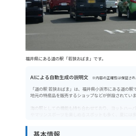
福井県にある道の駅「若狭おばま」です。
AIによる自動生成の説明文
※内容の正確性は保証され
「道の駅 若狭おばま」は、福井県小浜市にある道の駅
地元の特産品を販売するショップなどが併設されてい
海の駅としての機能も持ち合わせており、ヨットハー
やマリンスポーツを楽しめるスポットも多く、夏には
バイクで訪れる場合、道の駅には広々とした駐車場が完
基本情報
良くツーリングにも最適なルートです。道の駅 若狭お