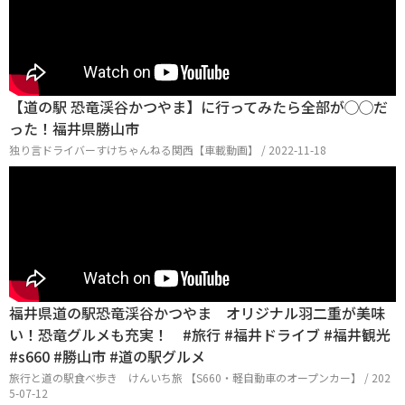
【道の駅 恐竜渓谷かつやま】に行ってみたら全部が◯◯だ
った！福井県勝山市
独り言ドライバーすけちゃんねる関西【車載動画】 / 2022-11-18
福井県道の駅恐竜渓谷かつやま オリジナル羽二重が美味
い！恐竜グルメも充実！ #旅行 #福井ドライブ #福井観光
#s660 #勝山市 #道の駅グルメ
旅行と道の駅食べ歩き けんいち旅 【S660・軽自動車のオープンカー】 / 202
5-07-12