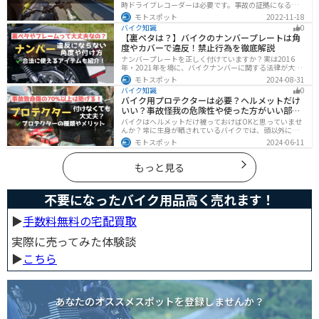
時ドライブレコーダーは必要です。事故の証拠になるの
はもちろん、ツーリングの記録など多数のメリットがあ
モトスポット
2022-11-18
ります。ドライブレコーダーのメリットデメリット、選
バイク知識
0
び方についてまとめました。付けようか悩んでいる人は
【裏ペタは？】バイクのナンバープレートは角
参考にしてください。
度やカバーで違反！禁止行為を徹底解説
ナンバープレートを正しく付けていますか？実は2016
年・2021年を境に、バイクナンバーに関する法律が大き
く変わっています！角度やカバー、ステーなど昔は大丈
モトスポット
2024-08-31
夫でも今は違法になるケースが発生します。正しく理解
バイク知識
0
して、今一度見直してみましょう。合法で使えるアイテ
バイク用プロテクターは必要？ヘルメットだけ
ムも紹介します。
いい？事故怪我の危険性や使った方がいい部位
も解説
バイクはヘルメットだけ被っておけばOKと思っていませ
んか？常に生身が晒されているバイクでは、頭以外にも
胸・背中・脚・腕など怪我のリスクが非常に高いです。
モトスポット
2024-06-11
プロテクターをちゃんと付けていれば事故の致命傷の7
0%は防げると言われています。安全にバイクに乗るため
にプロテクターの種類やつけた方が良い部位などをまと
もっと見る
めました。
不要になったバイク用品高く売れます！
▶︎
手数料無料の宅配買取
実際に売ってみた体験談
▶︎
こちら
あなたのオススメスポットを登録しませんか？