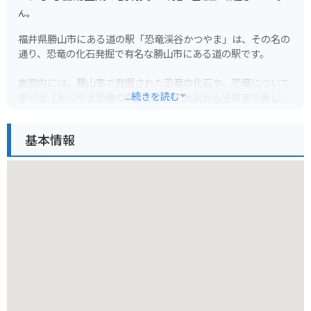
ん。
福井県勝山市にある道の駅「恐竜渓谷かつやま」は、その名の
通り、恐竜の化石発掘で有名な勝山市にある道の駅です。
施設内には、勝山市で発掘された恐竜の化石や、恐竜について
...続きを読む
学べる「かつやま恐竜の森」があり、大人から子供まで楽しむ
ことができます。
基本情報
また、地元の特産品を販売するコーナーもあり、恐竜の卵に見
立てたユニークな形の「恐竜バーガー」や、恐竜の足跡をかた
どった「恐竜クッキー」など、お土産に最適な商品がたくさん
あります。
バイクで訪れる場合は、道の駅から「恐竜街道」と呼ばれる国
道416号線を北上すると、美しい渓谷美を眺めながらツーリン
グを楽しむことができます。
道の駅の周辺には、温泉施設やキャンプ場などもあり、観光の
拠点としても最適です。