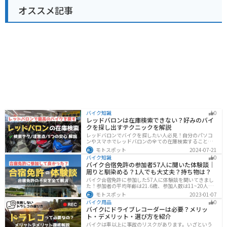
オススメ記事
バイク知識
0
レッドバロンは在庫検索できない？好みのバイ
クを探し出すテクニックを解説
レッドバロンでバイクを探したい人必見！自分のパソコ
ンやスマホでレッドバロンの全ての在庫検索することは
不可能です。自分に合ったバイクを探すためには、店舗
モトスポット
2024-07-21
に行きイントラネットで探してもらう必要があります。
バイク知識
0
その際の注意点や自分に合ったバイクを見つけるテクニ
バイク合宿免許の参加者57人に聞いた体験談｜
ックをまとめました。
周りと馴染める？1人でも大丈夫？持ち物は？
バイク合宿免許に参加した57人に体験談を聞いてきまし
た！参加者の平均年齢は21.6歳、参加人数は11~20人な
ど統計情報や人間関係はどうだったのか、持っていくべ
モトスポット
2023-01-07
きものなど参加する前に知っておきたい情報をまとめま
バイク用品
0
した。
バイクにドライブレコーダーは必要？メリッ
ト・デメリット・選び方を紹介
バイクは車以上に事故のリスクがあります。いざという