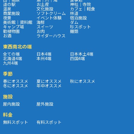
道の駅
お土産
神社｜寺院
温泉
文化施設
カフェ｜軽食
商業施設
ソフトクリーム
林道
夜景
イベント体験
宿泊施設
美術館｜資料館
海鮮
ダム
キャンプ場
スイーツ
珍スポット
動植物園
お肉
麺類
お酒
ライダーハウス
東西南北の端
全ての端
日本4端
日本本土4端
北海道4端
本州4端
四国4端
九州4端
季節
春にオススメ
夏にオススメ
秋にオススメ
冬にオススメ
年中オススメ
施設
屋内施設
屋外施設
料金
無料スポット
有料スポット