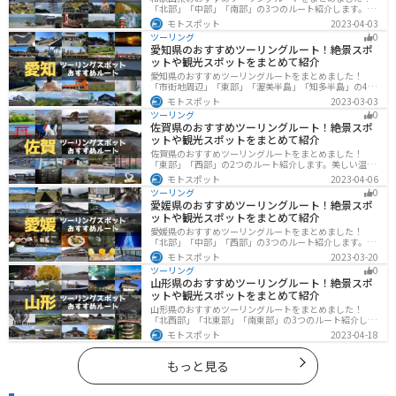
「北部」「中部」「南部」の3つのルート紹介します。海
と山に囲まれた自然豊かなエリアが広がり、様々な楽し
モトスポット
2023-04-03
み方ができます。バイクで和歌山県にツーリングに行く
ツーリング
0
際は参考にしてください。
愛知県のおすすめツーリングルート！絶景スポ
ットや観光スポットをまとめて紹介
愛知県のおすすめツーリングルートをまとめました！
「市街地周辺」「東部」「渥美半島」「知多半島」の4つ
のルート紹介します。名古屋周辺の栄えたスポットから
モトスポット
2023-03-03
山、海、美術館なども多数あり、自然・歴史・文化を満
ツーリング
0
喫するツーリングができます。バイクで愛知県にツーリ
佐賀県のおすすめツーリングルート！絶景スポ
ングに行く際は参考にしてください。
ットや観光スポットをまとめて紹介
佐賀県のおすすめツーリングルートをまとめました！
「東部」「西部」の2つのルート紹介します。美しい温泉
地や古墳群、歴史ある城や神社仏閣など、バイクツーリ
モトスポット
2023-04-06
ングに適したスポットが多数存在し、様々な楽しみ方が
ツーリング
0
できます。バイクで佐賀県にツーリングに行く際は参考
愛媛県のおすすめツーリングルート！絶景スポ
にしてください。
ットや観光スポットをまとめて紹介
愛媛県のおすすめツーリングルートをまとめました！
「北部」「中部」「西部」の3つのルート紹介します。山
や海といった自然だけでなく、気軽に渡れる島もあり
モトスポット
2023-03-20
様々な楽しみ方ができます。バイクで愛媛県にツーリン
ツーリング
0
グに行く際は参考にしてください。
山形県のおすすめツーリングルート！絶景スポ
ットや観光スポットをまとめて紹介
山形県のおすすめツーリングルートをまとめました！
「北西部」「北東部」「南東部」の3つのルート紹介しま
す。豊かな自然と歴史的な観光スポット、山と海どちら
モトスポット
2023-04-18
も堪能できるスポットが多数あります。バイクで山形県
にツーリングに行く際は参考にしてください。
もっと見る