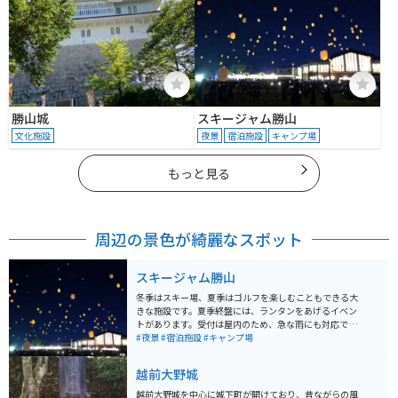
勝山城
スキージャム勝山
文化施設
夜景
宿泊施設
キャンプ場
もっと見る
周辺の景色が綺麗なスポット
スキージャム勝山
冬季はスキー場、夏季はゴルフを楽しむこともできる大
きな施設です。夏季終盤には、ランタンをあげるイベン
トがあります。受付は屋内のため、急な雨にも対応でき
ます。また、施設内にはサーティワンアイスクリームな
#夜景
#宿泊施設
#キャンプ場
どの商業施設も揃っています。
越前大野城
越前大野城を中心に城下町が開けており、昔ながらの風