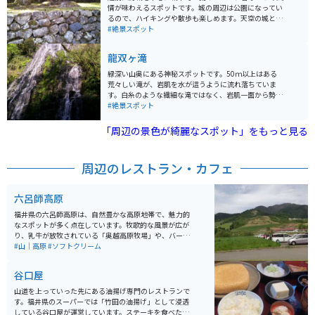
情が味わえるスポットです。城の周辺は公園になってい
るので、ハイキングや散歩も楽しめます。天空の城とし
ても有名で景色が綺麗です。駐車場も無料で、トイレや
#絶景スポット
土産物店も完備しているので、休憩ついで買い物もでき
ます。
龍双ヶ滝
緑深い山奥にある神秘スポットです。50ｍ以上はある
荒々しい滝が、岩肌を水が這うように流れ落ちていま
す。白糸のような繊細な滝ではなく、岩肌一面から勢い
よく流れ落ちてくるので、轟音とともに圧倒されます。
#絶景スポット
龍双坊の伝説があります。
「周辺の景色が綺麗なスポット」をもっと見る
周辺のレストラン・カフェ
六呂師高原
福井県の六呂師高原は、自然豊かな高原地帯で、魅力的
なスポットが多く点在しています。牧歌的な風景が広が
り、乳牛が放牧されている「奥越高原牧場」や、バーベ
キューを楽しめる「円山公園」などがあります。複数人
#山｜高原
#ソフトクリーム
で遊ぶには、乳製品作りが体験できる「ミルク工房奥越
前」が人気です。レストランもあり、ソフトクリームが
谷口屋
絶品です。六呂師高原スキーパークでは、夏季シーズン
も営業しています。夏季シーズン営業しているのはここ
山道を上っていった先にある油揚げ専門のレストランで
だけです。 温泉施設「トロン温浴施設うらら館」では、
す。福井県のスーパーでは「竹田の油揚げ」として浸透
保湿や美肌効果のある温泉を楽しむことができます。夜
している谷口屋が運営しています。ステーキを食べたの