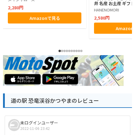
井 名産 お土産 ギフト
2,280円
HANENOMORI
2,580円
Amazonで見る
Amazo
道の駅 恐竜渓谷かつやまのレビュー
未ログインユーザー
2022-11-06 23:42