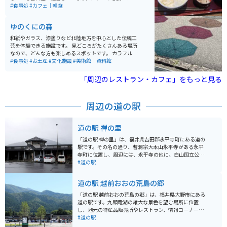
には日本一美しい星空を観賞できるスポットとしても知
と同じくらいの満足感を得られる油揚げをいただけま
#食事処
#カフェ｜軽食
られ、星空保護区にも認定されています。アウトドアや
す。休日や連休の時はとても混み、待ち時間も長いの
自然体験を満喫できる場所として、多くの観光客に親し
で、ピークを外した訪問がオススメです。
ゆのくにの森
まれています。アクセスは中部縦貫自動車道大野ICから
約15分です。
和紙やガラス、漆塗りなど北陸地方を中心とした伝統工
芸を体験できる施設です。 見どころがたくさんある場所
なので、どんな方も楽しめるスポットです。 カラフルな
傘や窓の格子につけられた風車など写真映えするところ
#食事処
#お土産
#文化施設
#美術館｜資料館
もたくさんあるので、綺麗な写真を撮りたい人にもオス
スメです。
「周辺のレストラン・カフェ」をもっと見る
周辺の道の駅
道の駅 禅の里
「道の駅 禅の里」は、福井県吉田郡永平寺町にある道の
駅です。その名の通り、曹洞宗大本山永平寺がある永平
寺町に位置し、周辺には、永平寺の他に、白山国立公園
の豊かな自然が広がっています。 施設内には、地元の新
#道の駅
鮮な野菜や特産品を販売する物産館や、永平寺町ならで
はの精進料理やそばなどを味わえるレストランがありま
道の駅 越前おおの荒島の郷
す。 バイクで訪れる場合、道の駅には広い駐車場が完備
されているので安心です。永平寺周辺は、自然豊かな山
「道の駅 越前おおの荒島の郷」は、福井県大野市にある
間部を走るワインディングロードが続くので、ツーリン
道の駅です。九頭竜湖の雄大な景色を望む場所に位置
グにも最適です。ただし、山間部は天候が変わりやすい
し、地元の特産品販売所やレストラン、情報コーナーな
ので、雨具の準備など、十分な注意が必要です。 永平寺
どを併設しています。 新鮮な地元産の野菜や山菜、きの
#道の駅
町の名産品としては、永平寺味噌、永平寺ごま豆腐、越
こなどが購入できるほか、大野市の伝統工芸品である越