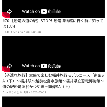
#70 【恐竜の道の駅】STOP!!恐竜博物館に行く前に知って
ほしい!!
T A B I t o b i r a / 2023-09-20
【子連れ旅行】家族で楽しむ福井旅行モデルコース［南条S
A（下）〜福井駅〜越前松島水族館〜福井県立恐竜博物館〜
道の駅恐竜渓谷かつやま〜南條SA（上）］
たっぷりお出かけ隊 / 2026-05-02