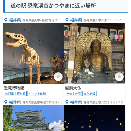
道の駅 恐竜渓谷かつやまに近い場所
福井県
福井県
福井県勝山市村岡町寺尾５１
福井県勝山市片瀬５０−１−１
−１１
恐竜博物館
越前大仏
美術館｜資料館
イベント体験
神社｜寺院
文化施設
福井県
福井県
福井県勝山市平泉寺町８５−２
福井県勝山市芳野１７０−７０
６−１