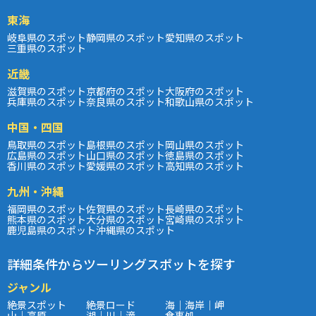
東海
岐阜県のスポット
静岡県のスポット
愛知県のスポット
三重県のスポット
近畿
滋賀県のスポット
京都府のスポット
大阪府のスポット
兵庫県のスポット
奈良県のスポット
和歌山県のスポット
中国・四国
鳥取県のスポット
島根県のスポット
岡山県のスポット
広島県のスポット
山口県のスポット
徳島県のスポット
香川県のスポット
愛媛県のスポット
高知県のスポット
九州・沖縄
福岡県のスポット
佐賀県のスポット
長崎県のスポット
熊本県のスポット
大分県のスポット
宮崎県のスポット
鹿児島県のスポット
沖縄県のスポット
詳細条件からツーリングスポットを探す
ジャンル
絶景スポット
絶景ロード
海｜海岸｜岬
山｜高原
湖｜川｜滝
食事処