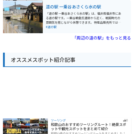
前そばなどが有名です。道の駅の物産館で購入できるの
前焼の販売も行っています。レストランでは、大野市の
道の駅 一乗谷あさくら水の駅
で、お土産にいかがでしょうか。
名物である「大野そば」や、地元産の食材を使った料理
を楽しむことができます。 バイクで訪れる場合、道の駅
「道の駅 一乗谷あさくら水の駅」は、福井県福井市にあ
には広い駐車場が完備されているので安心です。九頭竜
る道の駅です。一乗谷朝倉氏遺跡から近く、戦国時代の
湖周辺は、自然豊かな景色の中をツーリングするのに最
雰囲気を感じながら休憩できます。 特産品販売所では、
適なルートです。周辺には、キャンプ場や温泉施設など
地元産の新鮮な野菜や果物が購入できます。レストラン
#道の駅
もあり、観光の拠点としても便利です。 大野市は、醤油
では、福井名物のソースカツ丼や越前そばなどの郷土料
の生産が盛んな地域としても知られています。道の駅で
理が味わえます。 バイクで訪れる場合、広い駐車場があ
「周辺の道の駅」をもっと見る
も、地元産の醤油や味噌などの調味料が販売されている
るので安心して停められます。また、道の駅周辺には、
ので、お土産にいかがでしょうか。
一乗谷朝倉氏遺跡以外にも、丸岡城や東尋坊など、観光
スポットがたくさんあります。福井の豊かな自然と歴史
を感じながら、ツーリングを楽しんでみてはいかがでし
オススメスポット紹介記事
ょうか。
ツーリング
0
和歌山のおすすめツーリングルート！絶景スポ
ットや観光スポットをまとめて紹介
和歌山県のおすすめツーリングルートをまとめました！