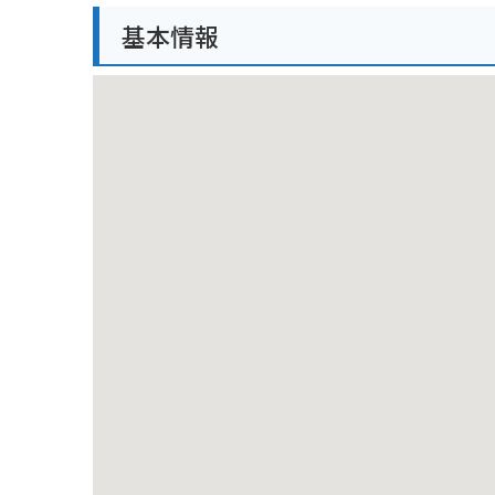
基本情報
大野城は、城下町も美しく、歴史を感じさせる街並み
城下町には、武家屋敷や商家など、歴史的建造物が多
バイクで訪れる場合は、大野城の麓にある駐車場に停
城下町には、バイクを停めることができるスペースも
周辺には、おしゃれなカフェやレストランも多いので