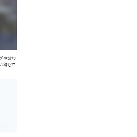
グや散歩
い物もで