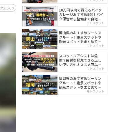
イルド
お気に入り
10万円以内で買えるバイク
ガレージおすすめ9選！バイ
ク保管から整備まで自宅で
楽々
モトスポット
岡山県のおすすめツーリン
グルート！絶景スポットや
観光スポットをまとめて紹
介
モトスポット
スロットルアシストは危
険？疲労を軽減できる正し
い使い方やオススメ商品を
紹介
モトスポット
福岡県のおすすめツーリン
グルート！絶景スポットや
観光スポットをまとめて紹
介
モトスポット