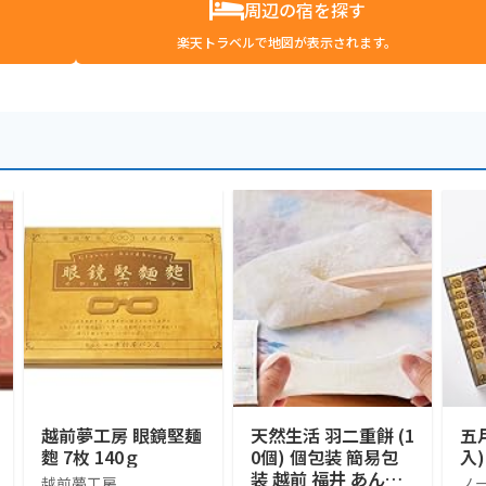
周辺の宿を探す
楽天トラベルで地図が表示されます。
越前夢工房 眼鏡堅麺
天然生活 羽二重餅 (1
五月
麭 7枚 140ｇ
0個) 個包装 簡易包
入)
装 越前 福井 あんこ
越前夢工房
ノ