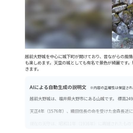
越前大野城を中心に城下町が開けており、昔ながらの風情
も楽しめます。天空の城としても有名で景色が綺麗です。
きます。
AIによる自動生成の説明文
※内容の正確性は保証され
越前大野城は、福井県大野市にある山城です。 標高2
天正4年（1576年）、織田信長の命を受けた金森長近
現在の天守は、昭和11年（1936年）に再建されたも
春には城郭を囲むように植えられた約200本のソメイ