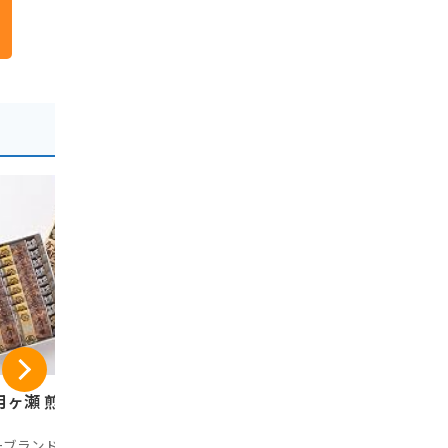
ヶ瀬 煎餅 (16枚
羽二重餅 はぶたえ
日昇堂 き
餅 もち 絹のしらべ
12個
小包装 福井こしひか
ーブランド品
日昇堂