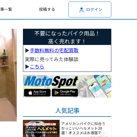
記事一覧
投稿する
ログイン
不要になったバイク用品！
高く売れます！
▶︎
手数料無料の宅配買取
実際に売ってみた体験談
▶︎
こちら
人気記事
アメリカンバイクに似合う
かっこいいヘルメット20
選！オススメはお洒落でワ
モトスポット