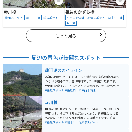
赤川橋
祖谷のかずら橋
絶景スポット
湖｜川｜滝
珍スポット
イベント体験
絶景スポット
湖｜川｜滝
お土産
もっと見る
周辺の景色が綺麗なスポット
龍河洞スカイライン
高知市内から野市町を経由して鍾乳洞で有名な龍河洞へ
つながる道路です、昔は有料でしたが現在は無料です。
野市町か登るルートはヘアピンの連続で、そこから見え
る景色も素晴らしく、高知平野と太平洋が見渡せます。
#絶景スポット
#絶景ロード
#山｜高原
春には桜、夜には町の夜景も楽しめるルートです。
赤川橋
山道を通り抜けた先にある桟橋で、全長109m、幅1.9m
程度です。橋の下は激流が流れており、信頼性に欠ける
ものの、その分スリルも味わえるスポットです。駐車場
はありますが、あまり広くはありません。また、物を落
#絶景スポット
#湖｜川｜滝
#珍スポット
とすと回収できないため、注意が必要です。