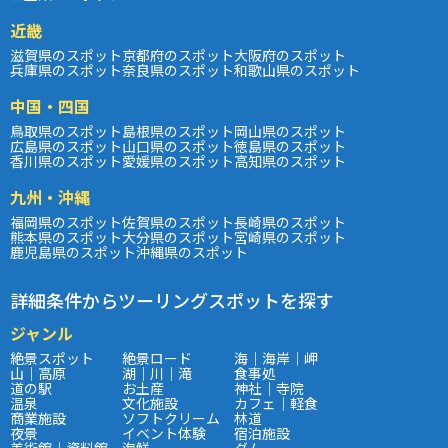
近畿
滋賀県のスポット
京都府のスポット
大阪府のスポット
兵庫県のスポット
奈良県のスポット
和歌山県のスポット
中国・四国
鳥取県のスポット
島根県のスポット
岡山県のスポット
広島県のスポット
山口県のスポット
徳島県のスポット
香川県のスポット
愛媛県のスポット
高知県のスポット
九州・沖縄
福岡県のスポット
佐賀県のスポット
長崎県のスポット
熊本県のスポット
大分県のスポット
宮崎県のスポット
鹿児島県のスポット
沖縄県のスポット
詳細条件からツーリングスポットを探す
ジャンル
絶景スポット
絶景ロード
海｜海岸｜岬
山｜高原
湖｜川｜滝
食事処
道の駅
お土産
神社｜寺院
温泉
文化施設
カフェ｜軽食
商業施設
ソフトクリーム
林道
夜景
イベント体験
宿泊施設
美術館｜資料館
海鮮
ダム