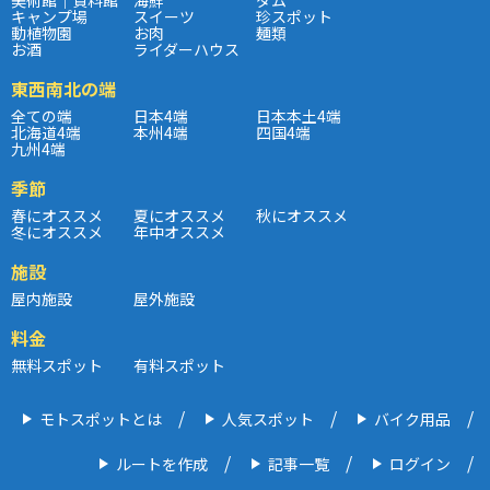
キャンプ場
スイーツ
珍スポット
動植物園
お肉
麺類
お酒
ライダーハウス
東西南北の端
全ての端
日本4端
日本本土4端
北海道4端
本州4端
四国4端
九州4端
季節
春にオススメ
夏にオススメ
秋にオススメ
冬にオススメ
年中オススメ
施設
屋内施設
屋外施設
料金
無料スポット
有料スポット
モトスポットとは
人気スポット
バイク用品
ルートを作成
記事一覧
ログイン