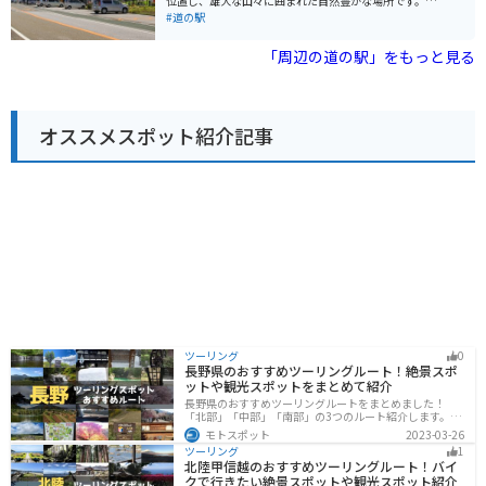
位置し、雄大な山々に囲まれた自然豊かな場所です。施
プチーノなども楽しむことができます。
設内には、地元の特産品販売所やレストランがあり、高
#道の駅
知の美味しいものを堪能できます。 特におすすめは、地
元産の猪肉を使った「猪肉バーガー」です。 ジューシー
「周辺の道の駅」をもっと見る
な猪肉と新鮮な野菜の組み合わせは絶品です。また、レ
ストランからは美しい山々を望むことができ、食事をし
ながら自然を満喫できます。 バイクで訪れる際は、道の
駅に併設された駐車場が利用できます。駐車場は広く、
オススメスポット紹介記事
多くのバイクが停められるので安心です。周辺には、ワ
インディングロードや景勝地が多く点在しており、ツー
リングの拠点としても最適です。
ツーリング
0
長野県のおすすめツーリングルート！絶景スポ
ットや観光スポットをまとめて紹介
長野県のおすすめツーリングルートをまとめました！
「北部」「中部」「南部」の3つのルート紹介します。諏
訪湖やビーナスラインのような全国でも有名なツーリン
モトスポット
2023-03-26
グスポットが多数あります。バイクで長野県にツーリン
ツーリング
1
グに行く際は参考にしてください。
北陸甲信越のおすすめツーリングルート！バイ
クで行きたい絶景スポットや観光スポット紹介