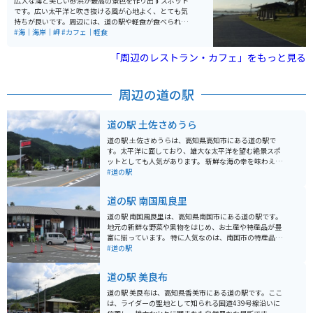
広大な海と美しい砂浜が最高の景色を作り出すスポット
です。広い太平洋と吹き抜ける風が心地よく、とても気
持ちが良いです。周辺には、道の駅や軽食が食べられる
レストラン、スイーツ店、農産物直売所など、多数の施
#海｜海岸｜岬
#カフェ｜軽食
設があり、様々な楽しみ方ができます。景色だけでな
く、グルメやお土産も楽しめる素晴らしい場所です。
「周辺のレストラン・カフェ」をもっと見る
周辺の道の駅
道の駅 土佐さめうら
道の駅 土佐さめうらは、高知県高知市にある道の駅で
す。太平洋に面しており、雄大な太平洋を望む絶景スポ
ットとしても人気があります。 新鮮な海の幸を味わえる
レストランや、地元の特産品を販売するショップがあ
#道の駅
り、ドライブの休憩スポットとして最適です。土佐清水
市街地からもほど近く、観光の拠点としても便利です。
道の駅 南国風良里
バイクで訪れる場合、道の駅には広い駐車場が完備され
ているので安心です。海岸線を走る爽快なツーリングを
道の駅 南国風良里は、高知県南国市にある道の駅です。
楽しんだ後、休憩に立ち寄るのもおすすめです。周辺に
地元の新鮮な野菜や果物をはじめ、お土産や特産品が豊
は、竜串海岸や足摺岬など、風光明媚な観光スポットも
富に揃っています。 特に人気なのは、南国市の特産品で
点在しています。 名産品としては、カツオやマグロなど
ある土佐文旦を使ったジュースやスイーツです。また、
#道の駅
の新鮮な魚介類、土佐文旦などの柑橘類、芋けんぴなど
レストランでは、地元の食材をふんだんに使った料理を
が有名です。
楽しむことができます。バイクで訪れる場合は、広い駐
道の駅 美良布
車場があるので安心です。周辺には、太平洋を一望でき
る絶景スポットや、歴史的な史跡など、観光スポットも
道の駅 美良布は、高知県香美市にある道の駅です。ここ
充実しているので、ツーリングの拠点としてもおすすめ
は、ライダーの聖地として知られる国道439号線沿いに
です。 高知県の名産品であるカツオのたたきや、龍馬カ