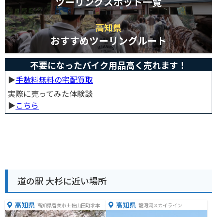
ツーリングスポット一覧
高知県
おすすめツーリングルート
不要になったバイク用品高く売れます！
▶︎
手数料無料の宅配買取
実際に売ってみた体験談
▶︎
こちら
道の駅 大杉に近い場所
高知県
高知県
高知県香美市土佐山田町北本町
龍河洞スカイライン
2丁目１３６