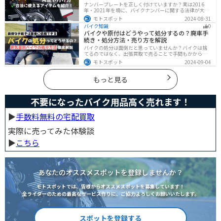
ナンバープレートを正しく付けていますか？実は2016
年・2021年を境に、バイクナンバーに関する法律が大き
く変わっています！角度やカバー、ステーなど昔は大丈
モトスポット
2024-08-31
夫でも今は違法になるケースが発生します。正しく理解
バイク知識
0
して、今一度見直してみましょう。合法で使えるアイテ
バイクや原付はどうやって処分するの？廃車手
ムも紹介します。
続き・処分方法・売り方を解説
バイクの処分は面倒だと思っていませんか？バイクは捨
てるのではなく、出張買取で売ることで手間もかからず
お金にできます。売る以外の選択肢も含めて処分方法を
モトスポット
2024-09-04
まとめていますので、バイクを処分しようとしている人
は参考にしてください。
もっと見る
不要になったバイク用品高く売れます！
▶︎
手数料無料の宅配買取
実際に売ってみた体験談
▶︎
こちら
あなたのオススメスポットを登録しませんか？
モトスポットでは、皆様からオススメスポットを募集しています！
全ライダーのための最高なサービス作りに、ご協力よろしくお願いいたします。
スポットを登録する