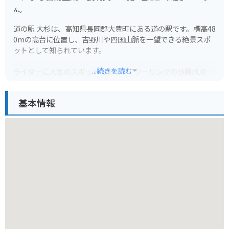
ん。
道の駅 大杉は、高知県長岡郡大豊町にある道の駅です。標高48
0mの高台に位置し、吉野川や四国山脈を一望できる絶景スポ
ットとして知られています。
...続きを読む
ライダーに人気のスポットでもあり、ツーリングの休憩地点と
して多くの方が訪れます。周辺には、ライダーに人気のワイン
ディングロード「国道439号線」や「UFOライン」などもあ
基本情報
り、バイク旅を楽しむには最適な場所と言えるでしょう。
特産品としては、地元で採れた新鮮な野菜や果物、ジビエ料理
などが人気です。また、レストランでは地元食材を使った郷土
料理も味わえます。お土産には、地元産の柚子を使った加工品
や、手作りの工芸品などがおすすめです。