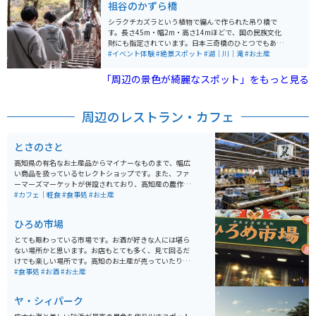
祖谷のかずら橋
シラクチカズラという植物で編んで作られた吊り橋で
す。長さ45m・幅2m・高さ14mほどで、国の民族文化
財にも指定されています。日本三奇橋のひとつでもあ
り、足元がスカスカで揺れるのでスリルがあります。 周
#イベント体験
#絶景スポット
#湖｜川｜滝
#お土産
囲は木々に囲まれ、春は藤が咲き、夏は新緑、秋は紅葉
に染まり、冬は見事な雪景色と化します。 毎晩19時〜21
「周辺の景色が綺麗なスポット」をもっと見る
時はライトアップもされて幻想的な景色が見られるので
夜もオススメです。
周辺のレストラン・カフェ
とさのさと
高知県の有名なお土産品からマイナーなものまで、幅広
い商品を扱っているセレクトショップです。また、ファ
ーマーズマーケットが併設されており、高知産の農作物
なども購入できます。店内にはお土産ショップの他にカ
#カフェ｜軽食
#食事処
#お土産
フェやレストランも入っています。
ひろめ市場
とても賑わっている市場です。お酒が好きな人には堪ら
ない場所かと思います。お店もとても多く、見て回るだ
けでも楽しい場所です。高知のお土産が売っていたり、
店によっては持ち帰りもできるので、コロナ禍でも安心
#食事処
#お酒
#お土産
です。
ヤ・シィパーク