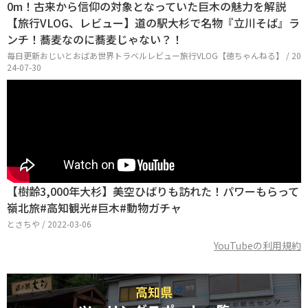
0m！古来から信仰の対象となっていた巨木の魅力を解説
【旅行VLOG、レビュー】道の駅大杉で名物『立川そば』ラ
ンチ！蕎麦なのに蕎麦じゃない？！
毎日更新おじいとおばあ世界トラベルレビュー旅行VLOG【徳ちゃんねる】 / 20
24-07-30
【樹齢3,000年大杉】美空ひばりも訪れた！パワーもらって
嶺北旅#高知観光#巨木#動物ガチャ
とさちや / 2022-03-06
YouTubeの利用規約
高知県