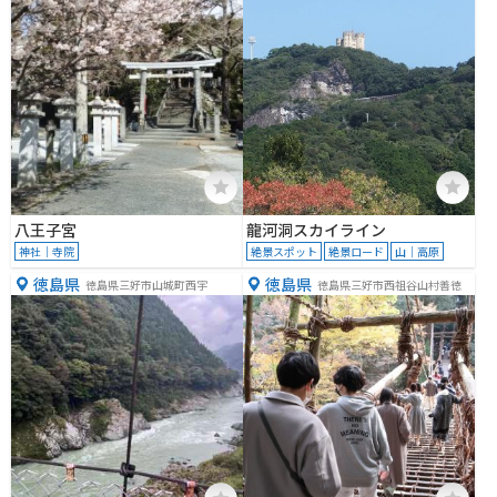
八王子宮
龍河洞スカイライン
神社｜寺院
絶景スポット
絶景ロード
山｜高原
徳島県
徳島県
徳島県三好市山城町西宇
徳島県三好市西祖谷山村善徳