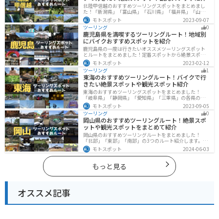
北陸甲信越のおすすめツーリングスポットをまとめまし
た！「新潟県」「富山県」「石川県」「福井県」「山梨
県」「長野県」の各県の観光地紹介します。自然豊かな
モトスポット
2023-09-07
山々や湖、温泉地が点在し、四季折々の景色を楽しめる
ツーリング
0
スポットが多数あります。バイクで北陸甲信越にツーリ
鹿児島県を満喫するツーリングルート！地域別
ングに行く際は参考にしてください。
にバイクおすすめスポットを紹介
鹿児島県の一度は行きたいオススメツーリングスポット
とルートをまとめました！定番スポットから絶景スポッ
ト、温泉、山、海、グルメなど様々なジャンルで楽しめ
モトスポット
2023-02-12
ます。バイクで鹿児島ツーリングに行こうと思っている
ツーリング
1
人は、参考にしてください。
東海のおすすめツーリングルート！バイクで行
きたい絶景スポットや観光スポット紹介
東海のおすすめツーリングスポットをまとめました！
「岐阜県」「静岡県」「愛知県」「三重県」の各県の観
光地紹介します。自然豊かな山々や湖、温泉地が点在
モトスポット
2023-09-05
し、四季折々の景色を楽しめるスポットが多数ありま
ツーリング
0
す。バイクで東海にツーリングに行く際は参考にしてく
岡山県のおすすめツーリングルート！絶景スポ
ださい。
ットや観光スポットをまとめて紹介
岡山県のおすすめツーリングルートをまとめました！
「北部」「東部」「南部」の3つのルート紹介します。岡
山市や倉敷市など、歴史ある街並みも魅力的で、バイク
モトスポット
2024-06-03
ツーリングに最適なスポットが多数あります。バイクで
岡山県にツーリングに行く際は参考にしてください。
もっと見る
オススメ記事