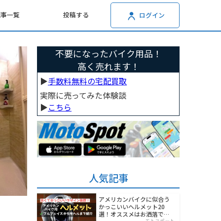
記事一覧
投稿する
ログイン
不要になったバイク用品！
高く売れます！
▶︎
手数料無料の宅配買取
実際に売ってみた体験談
▶︎
こちら
人気記事
アメリカンバイクに似合う
かっこいいヘルメット20
選！オススメはお洒落でワ
モトスポット