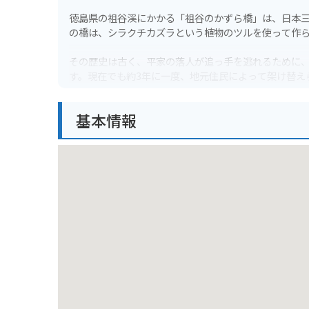
徳島県の祖谷渓にかかる「祖谷のかずら橋」は、日本三
の橋は、シラクチカズラという植物のツルを使って作
その歴史は古く、平家の落人が追っ手を逃れるために
す。現在でも約3年に一度、地元住民によって架け替え
橋の上からは、祖谷川や周囲の山々の壮大な景色を一
基本情報
症の人は注意が必要です。
バイクで訪れる場合は、近くに無料の駐車場がありま
た、紅葉シーズンは特に混雑が予想されるので、時間