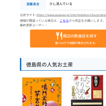
少し混んでいる
混雑具合
公式サイト:
https://www.awanavi.jp/site/midokoro/kazurabas
情報が間違っている場合は、
こちら
から修正をお願いします。
最終更新ユーザー：
周辺の飲食店を探す
食べログで地図が表示されます。
徳島県の人気お土産