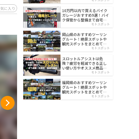
イルド
お気に入り
10万円以内で買えるバイク
ガレージおすすめ9選！バイ
ク保管から整備まで自宅で
楽々
モトスポット
岡山県のおすすめツーリン
グルート！絶景スポットや
観光スポットをまとめて紹
介
モトスポット
スロットルアシストは危
険？疲労を軽減できる正し
い使い方やオススメ商品を
紹介
モトスポット
福岡県のおすすめツーリン
グルート！絶景スポットや
観光スポットをまとめて紹
介
モトスポット