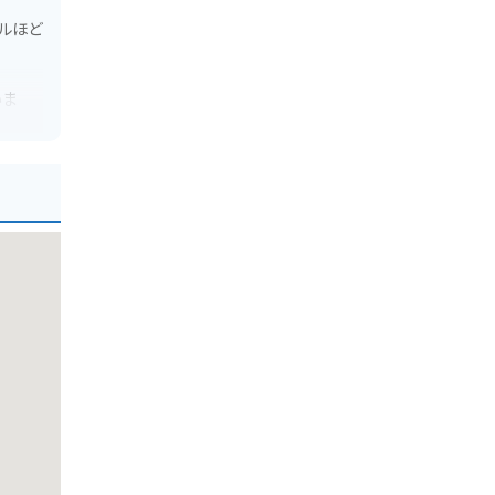
ルほど
いま
所恐怖
。ま