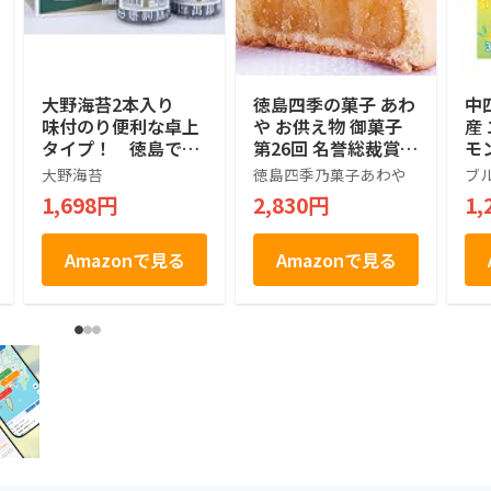
大野海苔2本入り
徳島四季の菓子 あわ
中
味付のり便利な卓上
や お供え物 御菓子
産
タイプ！ 徳島で名
第26回 名誉総裁賞受
モ
産品！
賞 阿波十三里 和菓
袋
大野海苔
徳島四季乃菓子あわや
ブ
子 お供え ギフト 鳴
1,698円
2,830円
1,
門金時ミルク乳菓
Amazonで見る
Amazonで見る