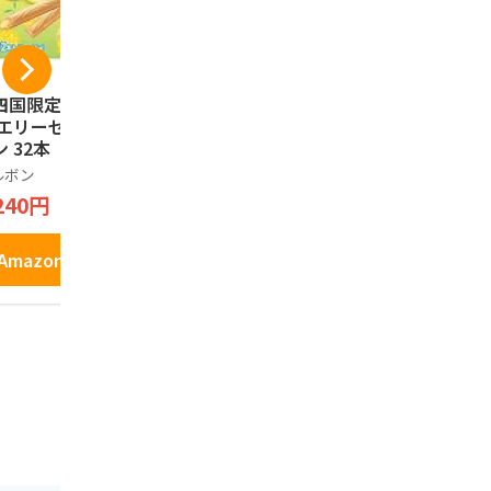
四国限定 中四国土
うづ志ほ名産店 淡路
うづ志ほ名
 エリーゼ瀬戸内レ
島玉ねぎせんべい 90
キャラメル
ン 32本（2本×16
g
ッキー 10
）
ルボン
うづ志ほ名産店
うづ志ほ名産
240円
895円
834円
Amazonで見る
Amazonで見る
Amazo