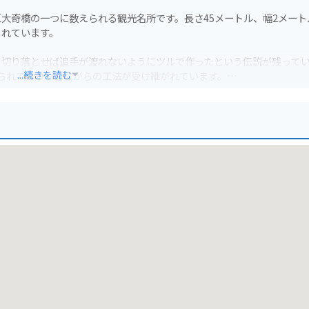
大奇橋の一つに数えられる観光名所です。長さ45メートル、幅2メート
られています。
、切り落とせば追手が渡れないようにツルで作ったという伝説が残って
...続きを読む
られており、昔ながらの工法が受け継がれています。
望できます。ただし、橋の床板は隙間だらけで、足元が見えるため、高
す。ただし、道中は山道でカーブも多いので、安全運転を心がけましょう
に余裕を持って訪れることをおすすめします。