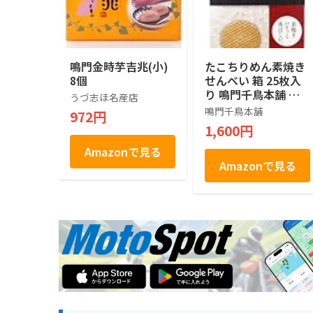
鳴門金時芋吉兆(小)
たこちりめん素焼き
8個
せんべい 箱 25枚入
り 鳴門千鳥本舗 淡
うづ志ほ名産店
路島産たこ使用 個包
鳴門千鳥本舗
972円
装 瀬戸内海の海の幸
1,600円
柚子胡椒風味
Amazonで見る
Amazonで見る