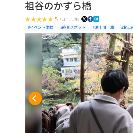
祖谷のかずら橋
5
（口コミ1件）
#イベント体験
#絶景スポット
#湖｜川｜滝
#お土