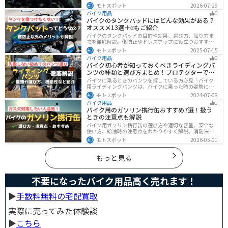
渉、横幅の変化など安全上の注意点に加え、メリット・
モトスポット
2026-07-29
デメリット、容量・素材・防水性を踏まえた選び方、お
バイク用品
0
すすめのサイドバッグ10選を紹介します。
バイクのタンクパッドにはどんな効果がある？
オススメ13選＋αもご紹介
バイクのタンクパッドの目的や効果、選び方、貼り方ま
でを徹底解説。傷防止やドレスアップに役立つおすすめ
アイテムも紹介。初心者にも分かりやすい内容で、タン
モトスポット
2025-07-15
クパッド選びに迷っている方に最適な情報をお届けしま
バイク用品
0
す。
バイク初心者が知っておくべきライディングパ
ンツの種類と選び方まとめ！プロテクターで脚
を守ろう
バイクに乗るときのパンツを探している方必見！バイク
用ライディングパンツは、バイクに乗った時の姿勢に最
適化されているので快適にバイクに乗ることができま
モトスポット
2024-07-08
す。プロテクター内蔵で安全性も高くなります。この記事
バイク用品
1
ではパンツの選び方や種類など初心者が知っておくべき
バイク用のガソリン携行缶おすすめ7選！扱う
ことをまとめました。
ときの注意点も解説
バイク用ガソリン携行缶の選び方や適切な容量、安全な
使い方、給油時の注意点をわかりやすく解説。消防法適
合品の見分け方や保管・圧力調整のコツ、スタンドでの
モトスポット
2026-05-01
給油ルールまで網羅し、ツーリング時のガス欠対策をサ
ポート。SOTOやKIJIMAなどおすすめ携行缶も紹介しま
す。
もっと見る
不要になったバイク用品高く売れます！
▶︎
手数料無料の宅配買取
実際に売ってみた体験談
▶︎
こちら