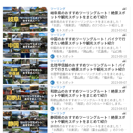
ツーリング
0
岐阜県のおすすめツーリングルート！絶景スポ
ットや観光スポットをまとめて紹介
岐阜県のおすすめツーリングルートをまとめました！
「北部」「南東部」「南西部」の3つのルート紹介しま
す。自然豊かな山が充実しており、山を生かした施設や
モトスポット
2023-03-02
グルメ、絶景スポットなど、自然を満喫するツーリング
ツーリング
1
ができます。バイクで岐阜県にツーリングに行く際は参
中国のおすすめツーリングルート！バイクで行
考にしてください。
きたい絶景スポットや観光スポット紹介
中国のおすすめツーリングスポットをまとめました！
「鳥取県」「島根県」「岡山県」「広島県」「山口県」
の各県の観光地紹介します。自然豊かな山々や湖、温泉
モトスポット
2023-09-10
地が点在し、四季折々の景色を楽しめるスポットが多数
ツーリング
1
あります。バイクで中国にツーリングに行く際は参考に
北陸甲信越のおすすめツーリングルート！バイ
してください。
クで行きたい絶景スポットや観光スポット紹介
北陸甲信越のおすすめツーリングスポットをまとめまし
た！「新潟県」「富山県」「石川県」「福井県」「山梨
県」「長野県」の各県の観光地紹介します。自然豊かな
モトスポット
2023-09-07
山々や湖、温泉地が点在し、四季折々の景色を楽しめる
ツーリング
0
スポットが多数あります。バイクで北陸甲信越にツーリ
和歌山のおすすめツーリングルート！絶景スポ
ングに行く際は参考にしてください。
ットや観光スポットをまとめて紹介
和歌山県のおすすめツーリングルートをまとめました！
「北部」「中部」「南部」の3つのルート紹介します。海
と山に囲まれた自然豊かなエリアが広がり、様々な楽し
モトスポット
2023-04-03
み方ができます。バイクで和歌山県にツーリングに行く
ツーリング
1
際は参考にしてください。
静岡県のおすすめツーリングルート！絶景スポ
ットや観光スポットをまとめて紹介
静岡県のおすすめツーリングルートをまとめました！
「北西部」「北東部」「南部（富士山周辺）」の3つのル