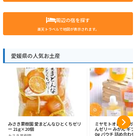
周辺の宿を探す
楽天トラベルで地図が表示されます。
愛媛県の人気お土産
みさき果樹園 愛まどんなひとくちゼリ
ミヤモトオレンジガー
ー 21g×20個
んゼリー みかん ギフト
0g パウチ 詰め合わせ
みさき果樹園