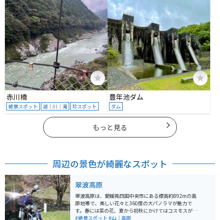
赤川橋
豊年池ダム
絶景スポット
湖｜川｜滝
珍スポット
ダム
もっと見る
周辺の景色が綺麗なスポット
翠波高原
翠波高原は、愛媛県四国中央市にある標高約892mの高
原地帯で、美しい花々と360度の大パノラマが魅力で
す。春には菜の花、夏から初秋にかけてはコスモスが一
面に咲き誇り、展望台からは瀬戸内海や四国山地が見渡
#絶景スポット
#山｜高原