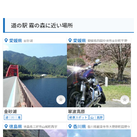
道の駅 霧の森に近い場所
愛媛県
愛媛県
金砂湖
愛媛県四国中央市金砂町平野山
乙306―1
金砂湖
翠波高原
湖｜川｜滝
絶景スポット
山｜高原
徳島県
香川県
徳島県三好市山城町西宇
香川県観音寺市大野原町田野々