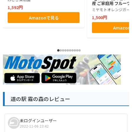
産 ご家庭用 フルーツ
1,592円
物不使用 (4本)
ミヤモトオレンジガー
1,500円
Amazonで見る
Amazo
道の駅 霧の森のレビュー
未ログインユーザー
2022-11-06 23:42