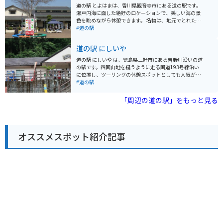
重かずら橋などの観光スポットへのアクセスも良く、観
道の駅 とよはまは、香川県観音寺市にある道の駅です。
光拠点としても最適です。 道の駅には、地元の特産品を
瀬戸内海に面した絶好のロケーションで、美しい海の景
販売するショップやレストランがあります。徳島ラーメ
色を眺めながら休憩できます。 名物は、地元でとれた新
ンや阿波尾鶏などのご当地グルメを味わえるほか、祖谷
鮮な魚介類を使った料理です。特に、しらす丼や鯛めし
#道の駅
そばや鮎の塩焼きなど、山の幸も堪能できます。バイク
はおすすめです。また、お土産にぴったりの、地元産の
で訪れる場合は、駐車場から大歩危峡の絶景を眺めるこ
柑橘類を使ったジュースやジャムなども販売されていま
道の駅 にしいや
とができます。また、周辺にはワインディングロードも
す。 バイク置き場は広く、海を見ながら休憩できます。
多いため、ツーリングにもおすすめです。
道の駅周辺には、銭形砂絵や父母ヶ浜など、観光スポッ
道の駅 にしいや は、徳島県三好市にある吉野川沿いの道
トも点在しているので、ツーリングの拠点にも最適で
の駅です。四国山地を縫うように走る国道193号線沿い
す。
に位置し、ツーリングの休憩スポットとしても人気があ
ります。 道の駅 にしいや では、地元の特産品を販売して
#道の駅
おり、中でも祖谷そばや鮎の塩焼きが人気です。また、
レストランでは、地元の食材を使った料理を楽しむこと
「周辺の道の駅」をもっと見る
ができます。食事処では、徳島ラーメンや祖谷そばな
ど、地元の味が楽しめます。 周辺には、国の重要文化財
に指定されている祖谷のかずら橋や、小便小僧の像で有
名な奥祖谷二重かずら橋など、観光スポットも点在して
オススメスポット紹介記事
います。特に、かずら橋は、シラクチカズラという植物
のツルで作られた吊り橋で、スリル満点の体験ができま
す。 バイクで訪れる際は、道の駅に隣接する広い駐車場
があるので安心です。ただし、山間部を走るルートとな
るため、天候には十分注意し、安全運転を心がけましょ
う。