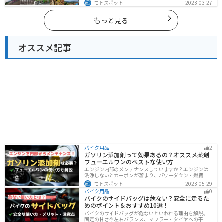
ート紹介します。富士山を中心に自然豊かな景色や食事
モトスポット
2023-03-27
を楽しめるスポットが多数あります。バイクで静岡県に
ツーリングに行く際は参考にしてください。
もっと見る
オススメ記事
バイク用品
2
ガソリン添加剤って効果あるの？オススメ薬剤
フューエルワンのベストな使い方
エンジン内部のメンテナンスしていますか？エンジンは
洗浄しないとカーボンが溜まり、パワーダウン・燃費の
悪化、燃焼以上、エンジンの焼き付きなどのトラブルの
モトスポット
2023-05-29
原因になります。定期的にガソリン添加剤を入れてエン
バイク用品
0
ジン内部も綺麗にしましょう。
バイクのサイドバッグは危ない？安全に走るた
めのポイント＆おすすめ10選！
バイクのサイドバッグが危ないといわれる理由を解説。
固定の甘さや左右バランス、マフラー・タイヤへの干