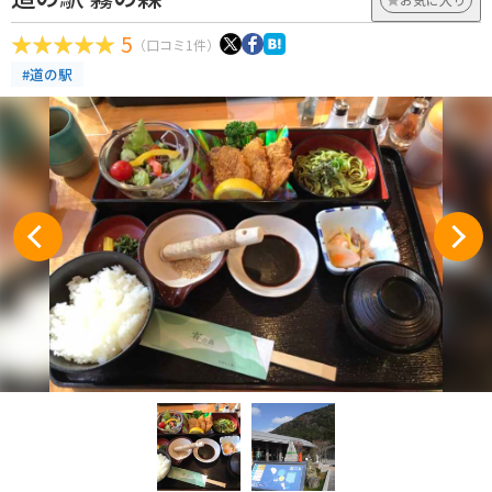
5
（口コミ1件）
#道の駅