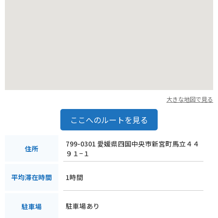
バイクで訪れる場合、駐車場も広く、休憩場所としても最適で
す。
山間部のワインディングロードは景色も良く、ツーリングにも
おすすめです。
ただし、霧が発生しやすい地域なので、走行には十分注意して
ください。
大きな地図で見る
ここへのルートを見る
799-0301 愛媛県四国中央市新宮町馬立４４
住所
９１−１
1時間
平均滞在時間
駐車場あり
駐車場