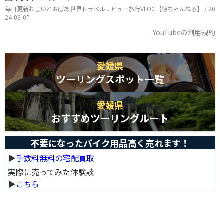
毎日更新おじいとおばあ世界トラベルレビュー旅行VLOG【徳ちゃんねる】 / 20
24-08-07
YouTubeの利用規約
愛媛県
ツーリングスポット一覧
愛媛県
おすすめツーリングルート
不要になったバイク用品高く売れます！
▶︎
手数料無料の宅配買取
実際に売ってみた体験談
▶︎
こちら