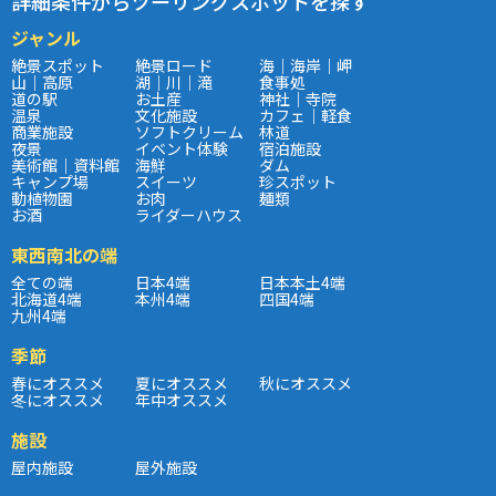
詳細条件からツーリングスポットを探す
ジャンル
絶景スポット
絶景ロード
海｜海岸｜岬
山｜高原
湖｜川｜滝
食事処
道の駅
お土産
神社｜寺院
温泉
文化施設
カフェ｜軽食
商業施設
ソフトクリーム
林道
夜景
イベント体験
宿泊施設
美術館｜資料館
海鮮
ダム
キャンプ場
スイーツ
珍スポット
動植物園
お肉
麺類
お酒
ライダーハウス
東西南北の端
全ての端
日本4端
日本本土4端
北海道4端
本州4端
四国4端
九州4端
季節
春にオススメ
夏にオススメ
秋にオススメ
冬にオススメ
年中オススメ
施設
屋内施設
屋外施設