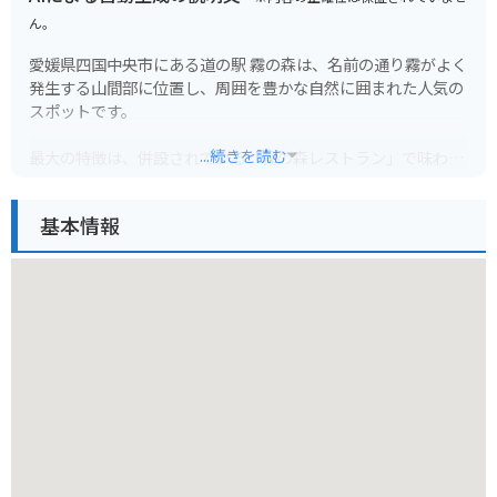
ん。
愛媛県四国中央市にある道の駅 霧の森は、名前の通り霧がよく
発生する山間部に位置し、周囲を豊かな自然に囲まれた人気の
スポットです。
...続きを読む
最大の特徴は、併設されている「霧の森レストラン」で味わえ
る、ここでしか食べられない名物の霧の森菓子工房のスイーツ
です。
基本情報
中でも、地元産の抹茶をふんだんに使った「霧の森大福」は絶
品で、お土産にも最適です。
レストランは大きな窓から新緑や紅葉など、四季折々の景色を
眺めながら食事を楽しむことができ、その絶景も見どころの一
つです。
また、施設内には、地元の特産品を販売するショップや、茶
室、温泉施設なども併設されており、一日を通して楽しむこと
ができます。
周辺には、渓谷美で知られる「関川の甌穴群」などの観光スポ
ットもあり、自然を満喫したい方にもおすすめの場所です。