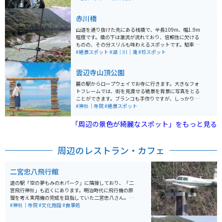
せます。駐車場は200台・料金は無料と、車やバイクで
のアクセスもしやすく、ツーリングの立ち寄りスポット
赤川橋
としてもおすすめです。バイク旅ならワインディングを
楽しんだ後、高原の風を感じながら花畑と絶景を満喫で
山道を通り抜けた先にある桟橋で、全長109m、幅1.9m
きる点がポイントです。歩きやすい服装と、季節に応じ
程度です。橋の下は激流が流れており、信頼性に欠ける
て冷えるので軽い羽織があると快適です。
ものの、その分スリルも味わえるスポットです。駐車場
はありますが、あまり広くはありません。また、物を落
#絶景スポット
#湖｜川｜滝
#珍スポット
とすと回収できないため、注意が必要です。
雲辺寺山頂公園
麓の駅からロープウェイでお寺に行きます。大きなフォ
トフレームでは、街を見渡せる絶景を背景に写真をとる
ことができます。ブランコも手作りですが、しっかりし
ていて漕いでも問題なく楽しめます！さえぎる物が何も
#神社｜寺院
#絶景スポット
ないので、まるで空にフォトフレームとブランコが浮い
ているような写真が撮れます！インスタ映え間違いなし
「周辺の景色が綺麗なスポット」をもっと見る
です！人が少なければたくさん写真が撮れるので、思い
思いに撮影してみてください。
周辺のレストラン・カフェ
二宮忠八飛行館
道の駅「空の夢もみの木パーク」に隣接しており、「二
宮飛行神社」も近くにあります。明治時代に飛行機の原
理を考え実用機の完成を目指していた二宮忠八さん。ラ
イト兄弟に先を越されましたが、その功績を称え、「21
#神社｜寺院
#文化施設
#食事処
世紀を担う子供達に夢見る力を育む」をテーマに展示を
行なっています。いろいろな飛行機の模型があり、大人