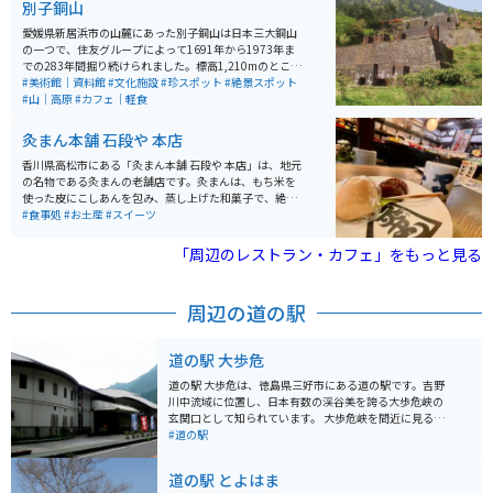
別子銅山
も子供も楽しめます。
愛媛県新居浜市の山麓にあった別子銅山は日本三大銅山
の一つで、住友グループによって1691年から1973年ま
での283年間掘り続けられました。標高1,210mのところ
から掘り始め、最深部は海面下1,000mにまで達しまし
#美術館｜資料館
#文化施設
#珍スポット
#絶景スポット
た。 その後、山を元の状態に戻すために、明治初期から
#山｜高原
#カフェ｜軽食
植林を行っており、今では緑豊かな状態に戻されていま
す。 閉山後は「端出場（はでば）地区」と「東平（とう
灸まん本舗 石段や 本店
なる）地区」の2カ所に分けて整備され、2007年度に近
代化産業遺産（経済産業省）に認定されました。特に、
香川県高松市にある「灸まん本舗 石段や 本店」は、地元
東平地区の索道基地・貯鉱庫跡は「東洋のマチュピチ
の名物である灸まんの老舗店です。灸まんは、もち米を
ュ」として有名です。
使った皮にこしあんを包み、蒸し上げた和菓子で、絶妙
な食感と上品な甘さが魅力。店内では、製造過程を見る
#食事処
#お土産
#スイーツ
こともでき、楽しめます。 周囲には美しい石段や、古い
街並みも残っており、散策にぴったりのエリアです。ま
「周辺のレストラン・カフェ」をもっと見る
た、バイクで訪れる際は、周辺にバイク駐輪場があり安
心して停められます。周辺の風景を楽しみながらのツー
リングは、心に残る思い出になるでしょう。
周辺の道の駅
道の駅 大歩危
道の駅 大歩危は、徳島県三好市にある道の駅です。吉野
川中流域に位置し、日本有数の渓谷美を誇る大歩危峡の
玄関口として知られています。 大歩危峡を間近に見るこ
とができる遊歩道や展望台があり、ダイナミックな景観
#道の駅
を楽しむことができます。周辺には、遊覧船やラフティ
ングなどのアクティビティも充実しており、自然を満喫
道の駅 とよはま
することができます。また、祖谷のかずら橋や奥祖谷二