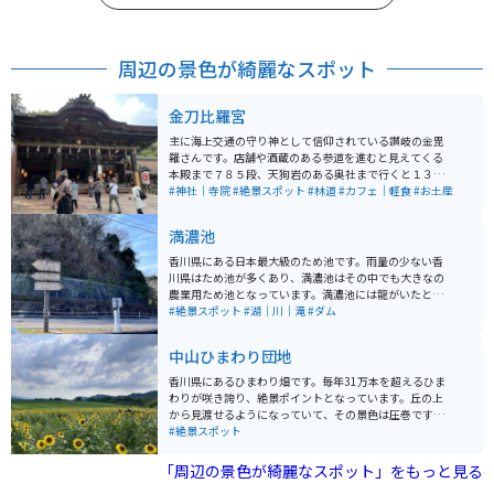
周辺の景色が綺麗なスポット
金刀比羅宮
主に海上交通の守り神として信仰されている讃岐の金毘
羅さんです。店舗や酒蔵のある参道を進むと見えてくる
本殿まで７８５段、天狗岩のある奥社まで行くと１３６
８段になる長い石段は圧巻です。 旅館街から山へ歩く
#神社｜寺院
#絶景スポット
#林道
#カフェ｜軽食
#お土産
と、なかなかきつい石段の参道。頑張って進んだ先には
本宮からの絶景が待っています。足腰に自信のある方は
満濃池
そこからさらに奥社へ、天狗岩と呼ばれる岩壁と奥社で
しか手に入らないお守りがなんとも言えない達成感を感
香川県にある日本最大級のため池です。雨量の少ない香
じさせてくれます。 本宮までは有料ですが籠屋さんがい
川県はため池が多くあり、満濃池はその中でも大きなの
らっしゃいますので、足腰に自信のない方は籠で本宮ま
農業用ため池となっています。満濃池には龍がいたとさ
で行くこともできますよ。 石段で頑張った体には山の麓
れ、平安時代の書物に記録が残されているそうです。 周
#絶景スポット
#湖｜川｜滝
#ダム
の足湯施設、酒蔵での日本酒が沁みわたります。 本堂の
辺には公園や神社、うどん屋さんがあります。駐車場は
さらに先の山中には奥社が存在し、そこでしか売られて
広く停めやすいです。駐車場もすでに池が見渡せます。
中山ひまわり団地
いないお守りがあるので、行った際は是非手に入れてお
ツーリング、ドライブ、お散歩にも良い場所です。
くと良いです。
香川県にあるひまわり畑です。毎年31万本を超えるひま
わりが咲き誇り、絶景ポイントとなっています。丘の上
から見渡せるようになっていて、その景色は圧巻です。
春には菜の花畑となっていて、こちらもとても綺麗な菜
#絶景スポット
の花が咲きます。映える写真が撮れるようにピンクのド
アや鐘が立っており、写真を撮るのも楽しいです。24時
「周辺の景色が綺麗なスポット」をもっと見る
間入場可能となっており、入場料も無料。春夏どちらも