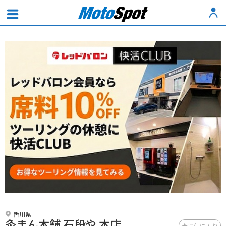
香川県
灸まん本舗 石段や 本店
お気に入り