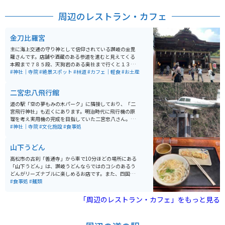
楽しめるオススメの名所です。
周辺のレストラン・カフェ
金刀比羅宮
主に海上交通の守り神として信仰されている讃岐の金毘
羅さんです。店舗や酒蔵のある参道を進むと見えてくる
本殿まで７８５段、天狗岩のある奥社まで行くと１３６
８段になる長い石段は圧巻です。 旅館街から山へ歩く
#神社｜寺院
#絶景スポット
#林道
#カフェ｜軽食
#お土産
と、なかなかきつい石段の参道。頑張って進んだ先には
本宮からの絶景が待っています。足腰に自信のある方は
二宮忠八飛行館
そこからさらに奥社へ、天狗岩と呼ばれる岩壁と奥社で
しか手に入らないお守りがなんとも言えない達成感を感
道の駅「空の夢もみの木パーク」に隣接しており、「二
じさせてくれます。 本宮までは有料ですが籠屋さんがい
宮飛行神社」も近くにあります。明治時代に飛行機の原
らっしゃいますので、足腰に自信のない方は籠で本宮ま
理を考え実用機の完成を目指していた二宮忠八さん。ラ
で行くこともできますよ。 石段で頑張った体には山の麓
イト兄弟に先を越されましたが、その功績を称え、「21
#神社｜寺院
#文化施設
#食事処
の足湯施設、酒蔵での日本酒が沁みわたります。 本堂の
世紀を担う子供達に夢見る力を育む」をテーマに展示を
さらに先の山中には奥社が存在し、そこでしか売られて
行なっています。いろいろな飛行機の模型があり、大人
山下うどん
いないお守りがあるので、行った際は是非手に入れてお
も子供も楽しめます。
くと良いです。
高松市の古刹「善通寺」から車で10分ほどの場所にある
「山下うどん」は、讃岐うどんならではのコシのあるう
どんがリーズナブルに楽しめるお店です。また、四国な
らではの黒々としたお出汁に浸ったおでんに酢味噌を付
#食事処
#麺類
けて食べるのも美味しいです。
「周辺のレストラン・カフェ」をもっと見る