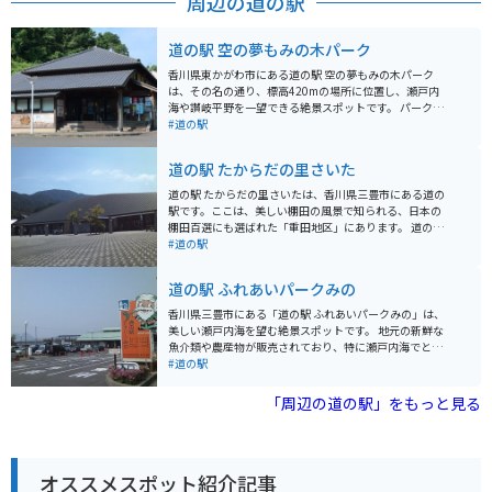
周辺の道の駅
道の駅 空の夢もみの木パーク
香川県東かがわ市にある道の駅 空の夢もみの木パーク
は、その名の通り、標高420mの場所に位置し、瀬戸内
海や讃岐平野を一望できる絶景スポットです。 パーク内
には、レストランや地元の特産品を販売するショップが
#道の駅
あり、香川名物のうどんや、新鮮な海の幸を堪能できま
す。また、広々とした芝生広場や遊具も充実しており、
道の駅 たからだの里さいた
家族連れにも最適です。 バイクで訪れる場合、山頂まで
のワインディングロードは、景色も良く、ツーリングに
道の駅 たからだの里さいたは、香川県三豊市にある道の
もおすすめです。駐車場も広く、休憩場所としても最適
駅です。ここは、美しい棚田の風景で知られる、日本の
です。 周辺には、四国八十八ヶ所霊場の第86番札所であ
棚田百選にも選ばれた「重田地区」にあります。 道の駅
る志度寺や、日本三大秘境の一つである祖谷渓など、観
には、地元でとれた新鮮な野菜や果物が販売されている
#道の駅
光スポットも点在しています。道の駅 空の夢もみの木パ
農産物直売所や、地元の食材を使った料理が楽しめるレ
ークを拠点に、香川県の観光を楽しむのはいかがでしょ
ストランがあります。特に、地元産の猪肉を使った猪肉
道の駅 ふれあいパークみの
うか。
うどんや猪肉そばは人気メニューです。 また、周辺に
は、棚田を眺めながら散策できる遊歩道や、キャンプ場
香川県三豊市にある「道の駅 ふれあいパークみの」は、
などもあり、自然を満喫できます。バイクで訪れる場
美しい瀬戸内海を望む絶景スポットです。 地元の新鮮な
合、道の駅から棚田を巡るルートは、景色が良く、ツー
魚介類や農産物が販売されており、特に瀬戸内海でとれ
リングにおすすめです。 お土産には、地元産の米や野菜
た新鮮な魚介を使った料理がおすすめです。食堂では、
#道の駅
を使った加工品や、香川県の名産品であるうどん、和三
地元で獲れた新鮮な魚介を使った海鮮丼や、香川名物の
盆などがおすすめです。
うどんが楽しめます。 また、お土産コーナーも充実して
「周辺の道の駅」をもっと見る
おり、香川県の名産品である讃岐うどんや、和三盆のお
菓子など、旅の思い出にぴったりな品々が揃っていま
す。 バイクで訪れる場合、道の駅には広い駐車場が完備
されているため安心です。瀬戸内海沿いの景色を楽しみ
オススメスポット紹介記事
ながらツーリングするのもおすすめです。道の駅から