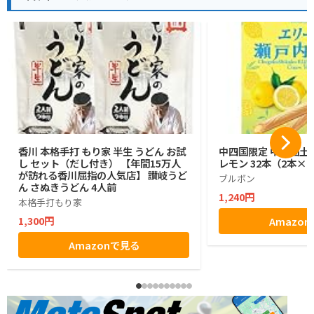
香川 本格手打 もり家 半生 うどん お試
中四国限定 中四国土
し セット（だし付き） 【年間15万人
レモン 32本（2本×1
が訪れる香川屈指の人気店】 讃岐うど
ブルボン
ん さぬきうどん 4人前
1,240円
本格手打もり家
1,300円
Amazo
Amazonで見る