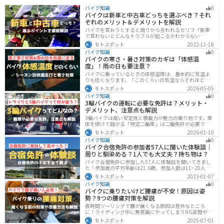
バイク知識
0
バイクは新車と中古車どっちを選ぶべき？それ
ぞれのメリット＆デメリットを解説
バイクを買おうとすると周りから言われるセリフ「新車
で買わないとどんなトラブルが起こるかわからない
ぞ！」「いやいや、どうせ転ぶんだから中古車で十分
モトスポット
2022-11-18
だ！」…いろんな意見があるから迷いますよね。でも新
バイク知識
0
車と中古車、どちらにも良い点と悪い点があるんです。
バイクの寒さ・暑さ対策のカギは「体感温
それぞれの特徴について解説します。
度」！雨の日も要注意？
バイクに乗っているときの体感温度は、基本的に気温よ
りも低くなります。「このくらいの気温ならそれほど寒
くないだろう」そう考えて通常の装備でバイクに乗った
モトスポット
2026-05-05
ら大変な目に遭った・・・そんな経験のあるライダーも
バイク知識
0
多いのではないでしょうか。今回はバイク走行中の体感
3輪バイクの運転に必要な免許は？メリット・
温度についてご紹介します。体感温度を考慮した快適走
デメリット、注意点も解説
行のポイントもまとめました。季節や天候を問わずバイ
クに乗る！そんなライダーの方はぜひ参考にしてみてく
3輪バイクは高い安定性と積載力が魅力の乗り物です。車
ださい。[phtml blog-first-h2-module]バイク走行時の体
体を傾けて曲がる「特定二輪車」は二輪免許が必要です
感温度は気温より低め？バイク走行時の体感温度は気温
が、自立する「トライク」は普通自動車免許で運転で
モトスポット
2026-01-10
と同じではありません。なぜ
き、ヘルメット着用も任意です。維持費はバイク並みです
バイク知識
0
が、運転特性や駐車ルールは車種により異なるため、事
バイク合宿免許の参加者57人に聞いた体験談｜
前の確認が大切です。
周りと馴染める？1人でも大丈夫？持ち物は？
バイク合宿免許に参加した57人に体験談を聞いてきまし
た！参加者の平均年齢は21.6歳、参加人数は11~20人な
ど統計情報や人間関係はどうだったのか、持っていくべ
モトスポット
2023-01-07
きものなど参加する前に知っておきたい情報をまとめま
バイク知識
0
した。
バイクに乗りたいけど腰痛が不安！原因は姿
勢？9つの腰痛対策を解説
長時間ツーリングで腰が痛くなる原因は意外なところ
に！ライディング中に無意識にやってしまうNG姿勢や体
への負担、今すぐ見直せる予防・対策法をわかりやすく
モトスポット
2025-07-01
解説。腰痛対策に効果的な便利アイテムも紹介し、快適