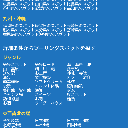
広島県のスポット
山口県のスポット
徳島県のスポット
香川県のスポット
愛媛県のスポット
高知県のスポット
九州・沖縄
福岡県のスポット
佐賀県のスポット
長崎県のスポット
熊本県のスポット
大分県のスポット
宮崎県のスポット
鹿児島県のスポット
沖縄県のスポット
詳細条件からツーリングスポットを探す
ジャンル
絶景スポット
絶景ロード
海｜海岸｜岬
山｜高原
湖｜川｜滝
食事処
道の駅
お土産
神社｜寺院
温泉
文化施設
カフェ｜軽食
商業施設
ソフトクリーム
林道
夜景
イベント体験
宿泊施設
美術館｜資料館
海鮮
ダム
キャンプ場
スイーツ
珍スポット
動植物園
お肉
麺類
お酒
ライダーハウス
東西南北の端
全ての端
日本4端
日本本土4端
北海道4端
本州4端
四国4端