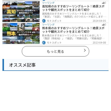
ングができます。バイクで香川県にツーリングに行く際
ツーリング
0
は参考にしてください。
高知県のおすすめツーリングルート！絶景スポ
ットや観光スポットをまとめて紹介
高知県のおすすめツーリングルートをまとめました！
「東部」「北部」「南西部」の3つのルート紹介します。
山と海どちらも楽しめるスポットが多数あり、様々な楽
モトスポット
2024-04-05
しみ方ができます。バイクで高知県にツーリングに行く
ツーリング
0
際は参考にしてください。
熊本県のおすすめツーリングルート！絶景スポ
ットや観光スポットをまとめて紹介
熊本県のおすすめツーリングルートをまとめました！
「西部（市街地）」「南部」「阿蘇北部」「阿蘇南部」
の4つのルート紹介します。阿蘇山や天草諸島をはじめと
モトスポット
2023-04-08
した豊かな自然や、熊本城や水前寺成趣園など歴史ある
観光スポットが多数あり、様々な楽しみ方ができます。
バイクで熊本県にツーリングに行く際は参考にしてくだ
もっと見る
さい。
オススメ記事