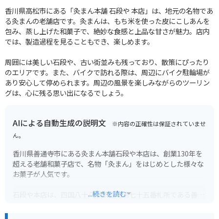
香川県高松市にある「灸まん本舗 石段や 本店」は、地元の名物であ
る灸まんの老舗店です。灸まんは、もち米を使った皮にこしあんを
包み、蒸し上げた和菓子で、絶妙な食感と上品な甘さが魅力。店内
では、製造過程を見ることもでき、楽しめます。
周囲には美しい石段や、古い街並みも残っており、散策にぴったり
のエリアです。また、バイクで訪れる際は、周辺にバイク駐輪場が
あり安心して停められます。周辺の風景を楽しみながらのツーリン
グは、心に残る思い出になるでしょう。
AIによる自動生成の説明文
※内容の正確性は保証されていませ
ん。
香川県善通寺市にある灸まん本舗石段や本店は、創業130年を
超える老舗和菓子店で、名物「灸まん」をはじめとした様々な
お菓子が人気です。
...続きを読む
石段や本店は、四国八十八ヶ所霊場第七十五番札所である善通
寺の山門前に位置し、店の前には長い石段が続いています。こ
の石段を上り下りする参拝客を眺めながら、ゆったりとした時