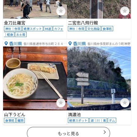
金刀比羅宮
二宮忠八飛行館
神社｜寺院
絶景スポット
林道
カフェ
神社｜寺院
文化施設
食事処
｜軽食
お土産
香川県
香川県
香川県善通寺市与北町２８４
香川県仲多度郡まんのう町神野
−１
山下うどん
満濃池
食事処
麺類
絶景スポット
湖｜川｜滝
ダム
もっと見る