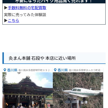
不要になったバイク用品高く売れます！
▶︎
手数料無料の宅配買取
実際に売ってみた体験談
▶︎
こちら
灸まん本舗 石段や 本店に近い場所
香川県
香川県
香川県仲多度郡琴平町８９２
香川県仲多度郡まんのう町追上
−１
３５８−１