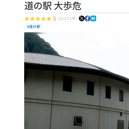
道の駅 大歩危
5
（口コミ1件）
#道の駅