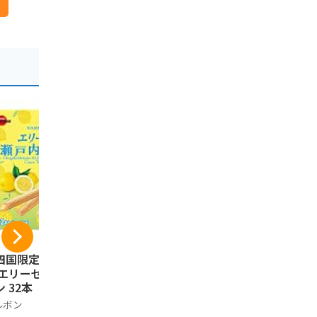
四国限定 中四国土
うづ志ほ名産店 淡路
うづ志ほ名
 エリーゼ瀬戸内レ
島玉ねぎせんべい 90
キャラメル
ン 32本（2本×16
g
ッキー 10
）
ルボン
うづ志ほ名産店
うづ志ほ名産