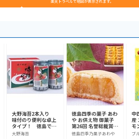
楽天トラベルで地図が表示されます。
大野海苔2本入り
徳島四季の菓子 あわ
中
味付のり便利な卓上
や お供え物 御菓子
産
タイプ！ 徳島で名
第26回 名誉総裁賞受
モ
産品！
賞 阿波十三里 和菓
袋
大野海苔
徳島四季乃菓子あわや
ブ
子 お供え ギフト 鳴