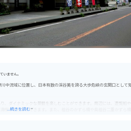
ていません。
野川中流域に位置し、日本有数の渓谷美を誇る大歩危峡の玄関口として
あり、ダイナミックな景観を楽しむことができます。周辺には、遊覧船
...続きを読む
を満喫することができます。また、祖谷のかずら橋や奥祖谷二重かずら
も最適です。
トランがあります。徳島ラーメンや阿波尾鶏などのご当地グルメを味わ