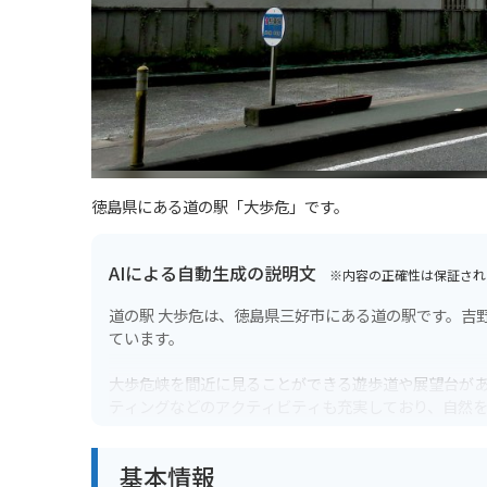
徳島県にある道の駅「大歩危」です。
AIによる自動生成の説明文
※内容の正確性は保証され
道の駅 大歩危は、徳島県三好市にある道の駅です。吉
ています。
大歩危峡を間近に見ることができる遊歩道や展望台が
ティングなどのアクティビティも充実しており、自然
の観光スポットへのアクセスも良く、観光拠点として
基本情報
道の駅には、地元の特産品を販売するショップやレス