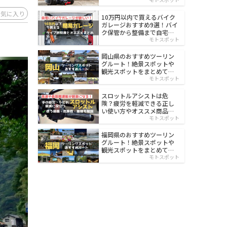
イルド
お気に入り
10万円以内で買えるバイク
ガレージおすすめ9選！バイ
ク保管から整備まで自宅で
楽々
モトスポット
岡山県のおすすめツーリン
グルート！絶景スポットや
観光スポットをまとめて紹
介
モトスポット
スロットルアシストは危
険？疲労を軽減できる正し
い使い方やオススメ商品を
紹介
モトスポット
福岡県のおすすめツーリン
グルート！絶景スポットや
観光スポットをまとめて紹
介
モトスポット