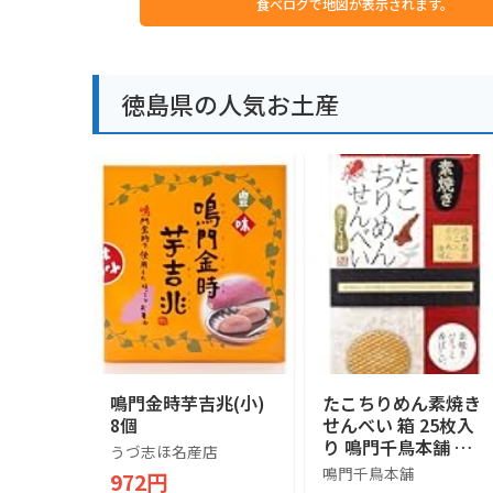
食べログで地図が表示されます。
徳島県の人気お土産
鳴門金時芋吉兆(小)
たこちりめん素焼き
8個
せんべい 箱 25枚入
り 鳴門千鳥本舗 淡
うづ志ほ名産店
路島産たこ使用 個包
鳴門千鳥本舗
972円
装 瀬戸内海の海の幸