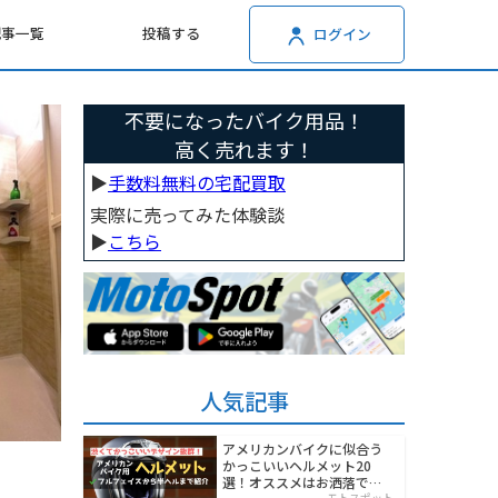
記事一覧
投稿する
ログイン
不要になったバイク用品！
高く売れます！
▶︎
手数料無料の宅配買取
実際に売ってみた体験談
▶︎
こちら
人気記事
アメリカンバイクに似合う
かっこいいヘルメット20
選！オススメはお洒落でワ
モトスポット