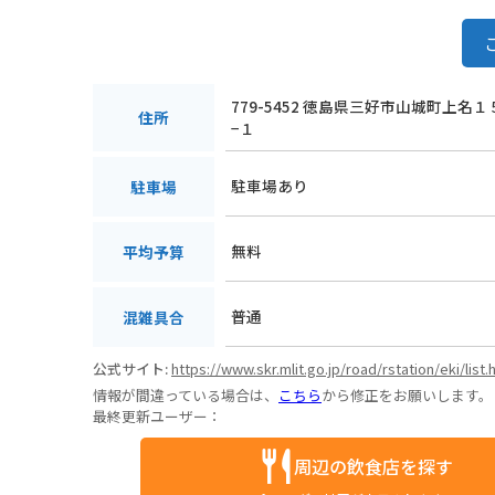
779-5452 徳島県三好市山城町上名
住所
−１
駐車場あり
駐車場
無料
平均予算
普通
混雑具合
公式サイト:
https://www.skr.mlit.go.jp/road/rstation/eki/list.
情報が間違っている場合は、
こちら
から修正をお願いします。
最終更新ユーザー：
周辺の飲食店を探す