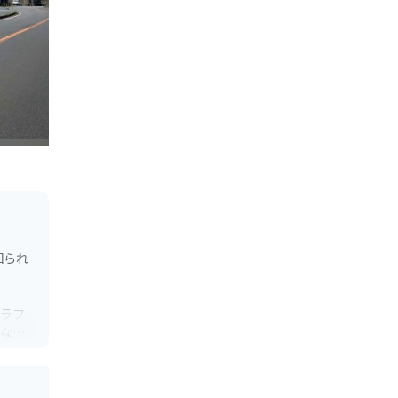
知られ
やラフ
橋など
えるほ