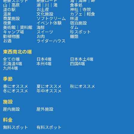
絶景スポット
絶景ロード
海｜海岸｜岬
山｜高原
湖｜川｜滝
食事処
道の駅
お土産
神社｜寺院
温泉
文化施設
カフェ｜軽食
商業施設
ソフトクリーム
林道
夜景
イベント体験
宿泊施設
美術館｜資料館
海鮮
ダム
キャンプ場
スイーツ
珍スポット
動植物園
お肉
麺類
お酒
ライダーハウス
東西南北の端
全ての端
日本4端
日本本土4端
北海道4端
本州4端
四国4端
九州4端
季節
春にオススメ
夏にオススメ
秋にオススメ
冬にオススメ
年中オススメ
施設
屋内施設
屋外施設
料金
無料スポット
有料スポット