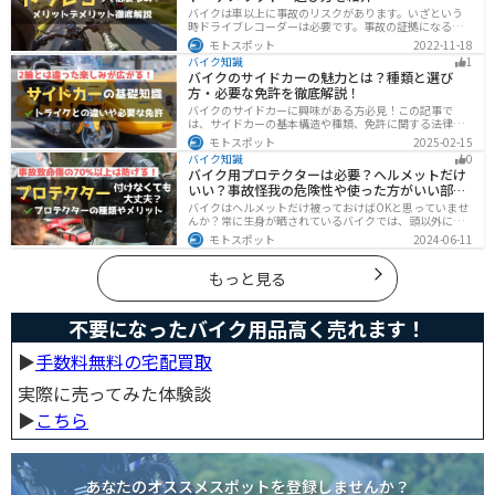
バイクは車以上に事故のリスクがあります。いざという
時ドライブレコーダーは必要です。事故の証拠になるの
はもちろん、ツーリングの記録など多数のメリットがあ
モトスポット
2022-11-18
ります。ドライブレコーダーのメリットデメリット、選
バイク知識
1
び方についてまとめました。付けようか悩んでいる人は
バイクのサイドカーの魅力とは？種類と選び
参考にしてください。
方・必要な免許を徹底解説！
バイクのサイドカーに興味がある方必見！この記事で
は、サイドカーの基本構造や種類、免許に関する法律、
メンテナンス方法を解説しています。実は、サイドカー
モトスポット
2025-02-15
は法律上、二輪車として扱われるため、排気量に応じた
バイク知識
0
二輪免許が必要です。この記事を読めば、サイドカーの
バイク用プロテクターは必要？ヘルメットだけ
正しい楽しみ方がわかります。
いい？事故怪我の危険性や使った方がいい部位
も解説
バイクはヘルメットだけ被っておけばOKと思っていませ
んか？常に生身が晒されているバイクでは、頭以外にも
胸・背中・脚・腕など怪我のリスクが非常に高いです。
モトスポット
2024-06-11
プロテクターをちゃんと付けていれば事故の致命傷の7
0%は防げると言われています。安全にバイクに乗るため
にプロテクターの種類やつけた方が良い部位などをまと
もっと見る
めました。
不要になったバイク用品高く売れます！
▶︎
手数料無料の宅配買取
実際に売ってみた体験談
▶︎
こちら
あなたのオススメスポットを登録しませんか？