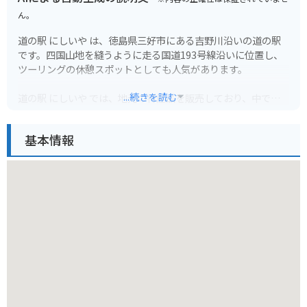
ん。
道の駅 にしいや は、徳島県三好市にある吉野川沿いの道の駅
です。四国山地を縫うように走る国道193号線沿いに位置し、
ツーリングの休憩スポットとしても人気があります。
...続きを読む
道の駅 にしいや では、地元の特産品を販売しており、中でも
祖谷そばや鮎の塩焼きが人気です。また、レストランでは、地
元の食材を使った料理を楽しむことができます。食事処では、
基本情報
徳島ラーメンや祖谷そばなど、地元の味が楽しめます。
周辺には、国の重要文化財に指定されている祖谷のかずら橋
や、小便小僧の像で有名な奥祖谷二重かずら橋など、観光スポ
ットも点在しています。特に、かずら橋は、シラクチカズラと
いう植物のツルで作られた吊り橋で、スリル満点の体験ができ
ます。
バイクで訪れる際は、道の駅に隣接する広い駐車場があるので
安心です。ただし、山間部を走るルートとなるため、天候には
十分注意し、安全運転を心がけましょう。