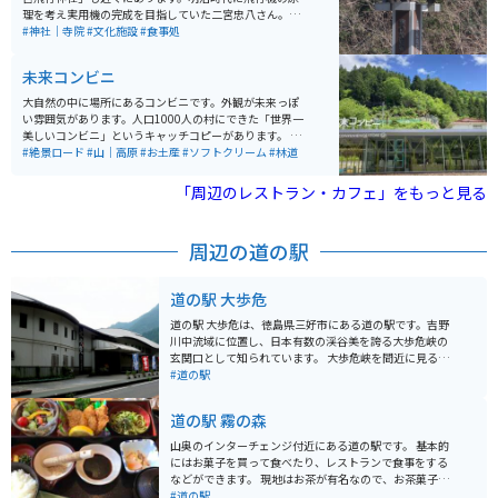
理を考え実用機の完成を目指していた二宮忠八さん。ラ
イト兄弟に先を越されましたが、その功績を称え、「21
#神社｜寺院
#文化施設
#食事処
世紀を担う子供達に夢見る力を育む」をテーマに展示を
行なっています。いろいろな飛行機の模型があり、大人
未来コンビニ
も子供も楽しめます。
大自然の中に場所にあるコンビニです。外観が未来っぽ
い雰囲気があります。人口1000人の村にできた「世界一
美しいコンビニ」というキャッチコピーがあります。 売
っているものは、日用品やお土産、地域名産品などがあ
#絶景ロード
#山｜高原
#お土産
#ソフトクリーム
#林道
ります。 店内外に、イートインスペースがあり、ゆった
りのんびり大自然を満喫しながら休憩できるスポットで
「周辺のレストラン・カフェ」をもっと見る
もあります。 徳島市内から2時間半ほどで少し遠い道の
りではありますが、自然の中のツーリングを楽しみなが
ら向かうことができます。
周辺の道の駅
道の駅 大歩危
道の駅 大歩危は、徳島県三好市にある道の駅です。吉野
川中流域に位置し、日本有数の渓谷美を誇る大歩危峡の
玄関口として知られています。 大歩危峡を間近に見るこ
とができる遊歩道や展望台があり、ダイナミックな景観
#道の駅
を楽しむことができます。周辺には、遊覧船やラフティ
ングなどのアクティビティも充実しており、自然を満喫
道の駅 霧の森
することができます。また、祖谷のかずら橋や奥祖谷二
重かずら橋などの観光スポットへのアクセスも良く、観
山奥のインターチェンジ付近にある道の駅です。 基本的
光拠点としても最適です。 道の駅には、地元の特産品を
にはお菓子を買って食べたり、レストランで食事をする
販売するショップやレストランがあります。徳島ラーメ
などができます。 現地はお茶が有名なので、お茶菓子が
ンや阿波尾鶏などのご当地グルメを味わえるほか、祖谷
豊富にあり、特に霧の森大福という大福が有名です。 施
#道の駅