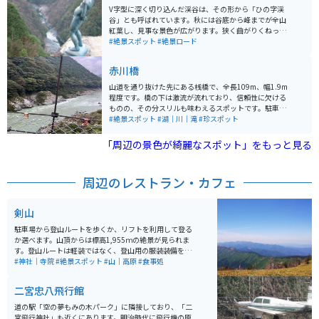
夜もオススメです。
V字型に深く切り込んだ渓谷は、その形から「ひの字渓
谷」とも呼ばれています。秋には谷底から峰までが全山
紅葉し、見事な景色が広がります。狭く曲がりくねった
道を登った「小便岩」と呼ばれる大断崖には、「小便小
#絶景スポット
#絶景ロード
僧」が立っており、谷底まで200mの高さからの絶景ス
ポットとなっています。
赤川橋
山道を通り抜けた先にある桟橋で、全長109m、幅1.9m
程度です。橋の下は激流が流れており、信頼性に欠ける
ものの、その分スリルも味わえるスポットです。駐車場
はありますが、あまり広くはありません。また、物を落
#絶景スポット
#湖｜川｜滝
#珍スポット
とすと回収できないため、注意が必要です。
「周辺の景色が綺麗なスポット」をもっと見る
周辺のレストラン・カフェ
剣山
駐車場から登山ルートを歩くか、リフトを利用して登る
か選べます。山頂からは標高1,955ｍの絶景が見られま
す。登山ルートは軽装ではなく、登山用の服装装備をし
て上っている方がほとんどです。
#神社｜寺院
#絶景スポット
#山｜高原
#食事処
二宮忠八飛行館
道の駅「空の夢もみの木パーク」に隣接しており、「二
宮飛行神社」も近くにあります。明治時代に飛行機の原