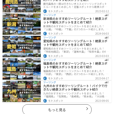
鹿児島県の一度は行きたいオススメツーリングスポット
とルートをまとめました！定番スポットから絶景スポッ
ト、温泉、山、海、グルメなど様々なジャンルで楽しめ
モトスポット
2023-02-12
ます。バイクで鹿児島ツーリングに行こうと思っている
ツーリング
0
人は、参考にしてください。
新潟県のおすすめツーリングルート！絶景スポ
ットや観光スポットをまとめて紹介
新潟県のおすすめツーリングルートをまとめました！
「上越」「中越」「下越」の3つのルート紹介します。自
然豊かな山と海、グルメも充実しており、自然を満喫す
モトスポット
2024-06-03
るツーリングができます。バイクで新潟県にツーリング
ツーリング
0
に行く際は参考にしてください。
愛知県のおすすめツーリングルート！絶景スポ
ットや観光スポットをまとめて紹介
愛知県のおすすめツーリングルートをまとめました！
「市街地周辺」「東部」「渥美半島」「知多半島」の4つ
のルート紹介します。名古屋周辺の栄えたスポットから
モトスポット
2023-03-03
山、海、美術館なども多数あり、自然・歴史・文化を満
ツーリング
0
喫するツーリングができます。バイクで愛知県にツーリ
福島県のおすすめツーリングルート！絶景スポ
ングに行く際は参考にしてください。
ットや観光スポットをまとめて紹介
福島県のおすすめツーリングルートをまとめました！
「北部」「東部」「西部」の3つのルート紹介します。内
陸部には山々が連なり、海岸線は太平洋に面してるので
モトスポット
2023-04-17
観光スポットが多数あります。バイクで福島県にツーリ
ツーリング
0
ングに行く際は参考にしてください。
九州のおすすめツーリングルート！バイクで行
きたい絶景スポットや観光スポット紹介
九州のおすすめツーリングスポットをまとめました！
「福岡県」「佐賀県」「長崎県」「熊本県」「大分県」
「宮崎都」「鹿児島県」の各県の観光地紹介します。自
モトスポット
2023-09-05
然豊かな山々や湖、温泉地が点在し、四季折々の景色を
楽しめるスポットが多数あります。バイクで九州にツー
リングに行く際は参考にしてください。
もっと見る