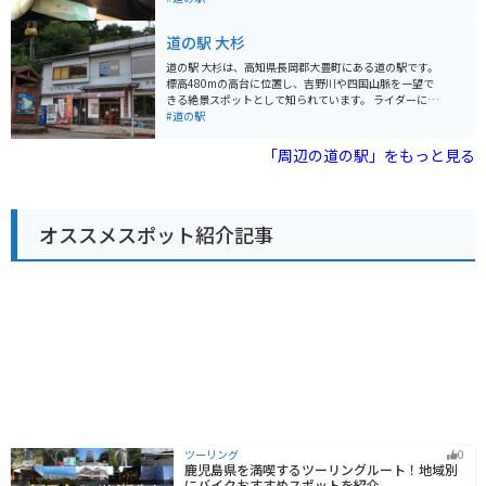
そばや鮎の塩焼きなど、山の幸も堪能できます。バイク
設の横には川が流れており、その川では夏、子供達が大
で訪れる場合は、駐車場から大歩危峡の絶景を眺めるこ
変賑わっております。 また、様々なイベントも行われて
道の駅 大杉
とができます。また、周辺にはワインディングロードも
います。 最近では、愛媛県出身の芸能人、友近さんがゲ
多いため、ツーリングにもおすすめです。
ストとして登場されたようです。 キャンプ場も施設の一
道の駅 大杉は、高知県長岡郡大豊町にある道の駅です。
つにありますので、バイクでのツーリングで訪れること
標高480mの高台に位置し、吉野川や四国山脈を一望で
も可能だと思います。 レストランではイノシシのお肉を
きる絶景スポットとして知られています。 ライダーに人
食べることができます。非常に淡白で、鼻を通る良い香
気のスポットでもあり、ツーリングの休憩地点として多
#道の駅
りが普通の豚肉よりもします。 噛むごとに甘み成分が口
くの方が訪れます。周辺には、ライダーに人気のワイン
中に広がり非常に美味しいです。
ディングロード「国道439号線」や「UFOライン」など
「周辺の道の駅」をもっと見る
もあり、バイク旅を楽しむには最適な場所と言えるでし
ょう。 特産品としては、地元で採れた新鮮な野菜や果
物、ジビエ料理などが人気です。また、レストランでは
地元食材を使った郷土料理も味わえます。お土産には、
オススメスポット紹介記事
地元産の柚子を使った加工品や、手作りの工芸品などが
おすすめです。
ツーリング
0
鹿児島県を満喫するツーリングルート！地域別
にバイクおすすめスポットを紹介