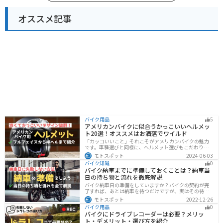
オススメ記事
バイク用品
5
アメリカンバイクに似合うかっこいいヘルメッ
ト20選！オススメはお洒落でワイルド
「カッコいいこと」それこそがアメリカンバイクの魅力
です。車種選びと同様に、ヘルメット選びもこだわりた
いところですよね。アメリカンバイクの魅力をもっと引
モトスポット
2024-06-03
き立ててくれるオススメのヘルメットを紹介します。
バイク知識
0
バイク納車までに準備しておくことは？納車当
日の持ち物と流れを徹底解説
バイク納車日の準備をしていますか？バイクの契約が完
了すれば、あとは納車を待つだけですが、実はその待っ
ている間に準備しておくことはたくさんあります。納車
モトスポット
2022-12-26
当日に慌てずに済むよう、しっかり確認して準備してお
バイク用品
0
きましょう。
バイクにドライブレコーダーは必要？メリッ
ト・デメリット・選び方を紹介