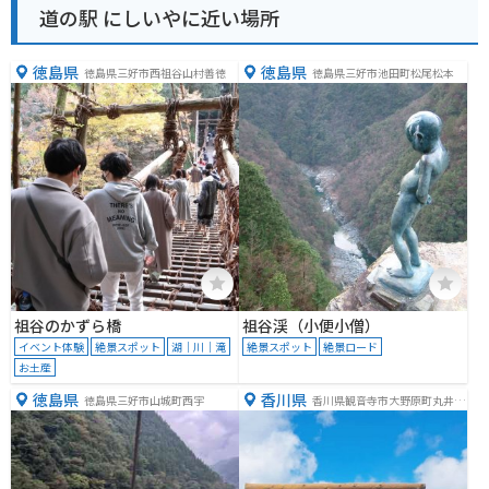
道の駅 にしいやに近い場所
徳島県
徳島県
徳島県三好市西祖谷山村善徳
徳島県三好市池田町松尾松本
祖谷のかずら橋
祖谷渓（小便小僧）
イベント体験
絶景スポット
湖｜川｜滝
絶景スポット
絶景ロード
お土産
徳島県
香川県
徳島県三好市山城町西宇
香川県観音寺市大野原町丸井１
９７４−５７