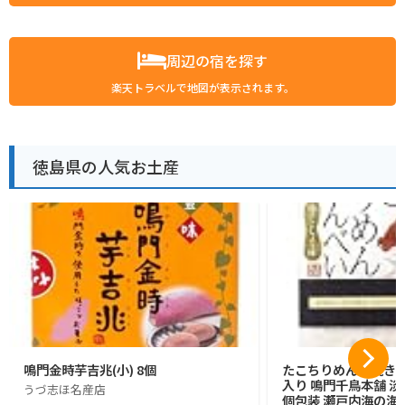
周辺の宿を探す
楽天トラベルで地図が表示されます。
徳島県の人気お土産
鳴門金時芋吉兆(小) 8個
たこちりめん素焼きせん
入り 鳴門千鳥本舗 
うづ志ほ名産店
個包装 瀬戸内海の海