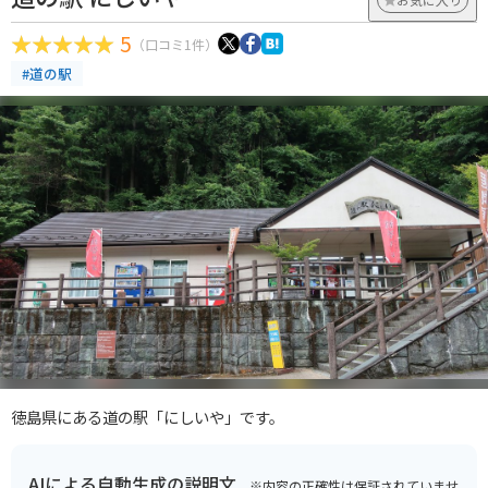
5
（口コミ1件）
#道の駅
徳島県にある道の駅「にしいや」です。
AIによる自動生成の説明文
※内容の正確性は保証されていませ