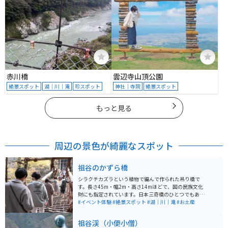
赤川橋
雲辺寺山頂公園
絶景スポット
湖｜川｜滝
珍スポット
神社｜寺院
絶景スポット
もっと見る
周辺の景色が綺麗なスポット
祖谷のかずら橋
シラクチカズラという植物で編んで作られた吊り橋で
す。長さ45m・幅2m・高さ14mほどで、国の民族文化
財にも指定されています。日本三奇橋のひとつでもあ
り、足元がスカスカで揺れるのでスリルがあります。 周
#イベント体験
#絶景スポット
#湖｜川｜滝
#お土産
囲は木々に囲まれ、春は藤が咲き、夏は新緑、秋は紅葉
に染まり、冬は見事な雪景色と化します。 毎晩19時〜21
祖谷渓（小便小僧）
時はライトアップもされて幻想的な景色が見られるので