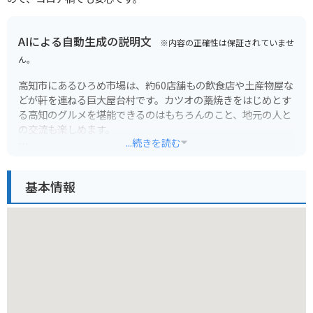
AIによる自動生成の説明文
※内容の正確性は保証されていませ
ん。
高知市にあるひろめ市場は、約60店舗もの飲食店や土産物屋な
どが軒を連ねる巨大屋台村です。カツオの藁焼きをはじめとす
る高知のグルメを堪能できるのはもちろんのこと、地元の人と
の交流も楽しめます。
...続きを読む
活気あふれる雰囲気の中で、新鮮な seafood や地酒を味わった
り、高知ならではのユニークな商品を見つけたりと、五感を刺
基本情報
激する体験ができるでしょう。
バイクで訪れる場合は、周辺に有料駐車場がいくつかあるの
で、事前に確認しておくとスムーズです。市場内は通路が狭い
ため、バイクを降りて徒歩で散策するのがおすすめです。