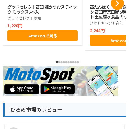
グッドセレクト高知 姫かつおスティッ
高たんぱく・低脂質 
ク ミックス5本入
ク 高知産宗田鰹 5種
ト 土佐清水食品 ミッ
グッドセレクト高知
グッドセレクト高知
1,220円
2,244円
Amazonで見る
Amazo
ひろめ市場のレビュー