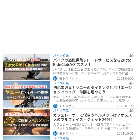
バイク知識
0
バイクの盗難保険＆ロードサービスならZutto
RideClubがオススメ！
バイクは、1日に25台盗まれています。バイク盗難は自分
には関係ないと思っていませんか？万が一のために盗難
保険を検討しておきましょう。この記事ではオススメの
モトスポット
2024-06-03
バイク盗難保険「ZuttoRideClub」について解説します。
バイク知識
0
ロードサービスや会員限定特典などもあるので、お得な
初心者必見！ヤエーのタイミングとバリエーシ
バイク盗難保険を探している人に最適です。
ョンでライダー仲間を増やそう
ヤエーのやり方にお悩みの方は必見！この記事ではヤエ
ーの基礎知識や正しいやり方、注意点について解説しま
す。実はヤエーには、ツーリング中の連帯感を高める効
モトスポット
2025-01-25
果があります。この記事を読めば、ヤエーの楽しみ方と
バイク用品
0
安全に行うポイントがわかるでしょう。
カフェレーサーに似合うヘルメットは？オスス
メのフルフェイス・ジェット24選！
カフェレーサーに似合う、レトロでスタイリッシュなヘ
ルメットを厳選紹介！フルフェイス14選とジェット10選
の多彩なラインナップで、安全性とデザインの両立を実
モトスポット
2024-10-31
現。こだわりのヘルメットで、あなたのライダーズライ
バイク用品
0
フをより魅力的にアップグレードしましょう！