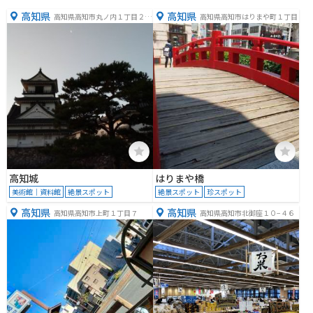
高知県
高知県
高知県高知市丸ノ内１丁目２
高知県高知市はりまや町１丁目
−１
高知城
はりまや橋
美術館｜資料館
絶景スポット
絶景スポット
珍スポット
高知県
高知県
高知県高知市上町１丁目７
高知県高知市北御座１０−４６