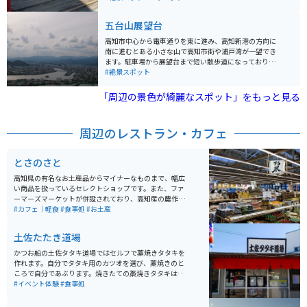
ことに始まります。時代を経て、この橋は何度も再建さ
れ、堀川も埋め立てられましたが、現在は「はりまや橋
五台山展望台
公園」として整備され、川のせせらぎも再現されていま
す。 平成10年には新しいはりまや橋が架けられ、高知の
高知市中心から電車通りを東に進み、高知新港の方向に
漫画家横山隆一氏のデザインの純信とお馬の像も設置さ
南に進むとある小さな山で高知市街や浦戸湾が一望でき
れました。また、昭和33年には、歌謡曲「南国土佐を後
ます。駐車場から展望台まで短い散歩道になっており、
にして」のヒットとともに全国的に知られるようになり
緑や花が綺麗です。夜は夜景がとても綺麗で有名な場所
#絶景スポット
ました。 現在の木造の橋は、江戸期のはりまや橋を再現
です。
したもので、高知県の観光スポットとしても知られてい
「周辺の景色が綺麗なスポット」をもっと見る
ます。近くには赤い桁橋と実際のはりまや橋という石橋
があり、さらに地下には観光情報のパネルや展示がある
地下通路も存在します。
周辺のレストラン・カフェ
とさのさと
高知県の有名なお土産品からマイナーなものまで、幅広
い商品を扱っているセレクトショップです。また、ファ
ーマーズマーケットが併設されており、高知産の農作物
なども購入できます。店内にはお土産ショップの他にカ
#カフェ｜軽食
#食事処
#お土産
フェやレストランも入っています。
土佐たたき道場
かつお船の土佐タタキ道場ではセルフで藁焼きタタキを
作れます。自分でタタキ用のカツオを選び、藁焼きのと
ころで自分であぶります。焼きたての藁焼きタタキは、
その場で食べたり、持ち帰りもできます。お土産も揃っ
#イベント体験
#食事処
ていてタタキの体験をしなくても楽しく過ごせます。