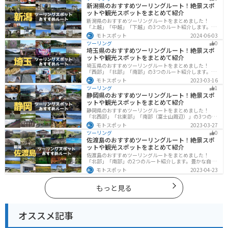
際は参考にしてください。
新潟県のおすすめツーリングルート！絶景スポ
ットや観光スポットをまとめて紹介
新潟県のおすすめツーリングルートをまとめました！
「上越」「中越」「下越」の3つのルート紹介します。自
然豊かな山と海、グルメも充実しており、自然を満喫す
モトスポット
2024-06-03
るツーリングができます。バイクで新潟県にツーリング
ツーリング
0
に行く際は参考にしてください。
埼玉県のおすすめツーリングルート！絶景スポ
ットや観光スポットをまとめて紹介
埼玉県のおすすめツーリングルートをまとめました！
「西部」「北部」「南部」の3つのルート紹介します。自
然豊かな西側と街中の東側で違った楽しみ方ができま
モトスポット
2023-03-16
す。バイクで埼玉県にツーリングに行く際は参考にして
ツーリング
1
ください。
静岡県のおすすめツーリングルート！絶景スポ
ットや観光スポットをまとめて紹介
静岡県のおすすめツーリングルートをまとめました！
「北西部」「北東部」「南部（富士山周辺）」の3つのル
ート紹介します。富士山を中心に自然豊かな景色や食事
モトスポット
2023-03-27
を楽しめるスポットが多数あります。バイクで静岡県に
ツーリング
0
ツーリングに行く際は参考にしてください。
佐渡島のおすすめツーリングルート！絶景スポ
ットや観光スポットをまとめて紹介
佐渡島のおすすめツーリングルートをまとめました！
「北部」「南部」の2つのルート紹介します。豊かな自然
と歴史的なスポット、トキなどの貴重な動物を見られる
モトスポット
2023-04-23
スポットが多数あります。バイクで佐渡島にツーリング
に行く際は参考にしてください。
もっと見る
オススメ記事