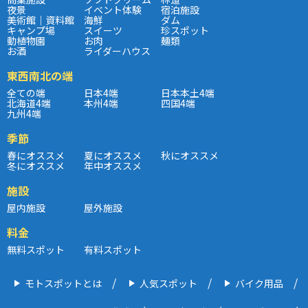
夜景
イベント体験
宿泊施設
美術館｜資料館
海鮮
ダム
キャンプ場
スイーツ
珍スポット
動植物園
お肉
麺類
お酒
ライダーハウス
東西南北の端
全ての端
日本4端
日本本土4端
北海道4端
本州4端
四国4端
九州4端
季節
春にオススメ
夏にオススメ
秋にオススメ
冬にオススメ
年中オススメ
施設
屋内施設
屋外施設
料金
無料スポット
有料スポット
モトスポットとは
人気スポット
バイク用品