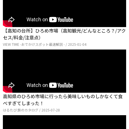
【高知の台所】ひろめ市場（高知観光/どんなところ？/アク
セス/料金/注意点）
VIEW TIME -おでかけスポット最速解説 - / 2025-01-04
高知県のひろめ市場に行ったら美味しいものしかなくて食
べすぎてしまった！
はるたび:旅のカタログ / 2025-07-28