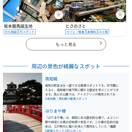
坂本龍馬誕生地
とさのさと
文化施設
珍スポット
カフェ｜軽食
食事処
お土産
もっと見る
周辺の景色が綺麗なスポット
高知城
高知の町並みを一望できる絶景スポットです。天守閣に
入ると、高知城や城下町に関する歴史を学ぶことができ
ます。頂上の公園では、アイスクリンが販売されてお
り、昔ながらの味を味わうことができます。 また、レト
#美術館｜資料館
#絶景スポット
ロな路面電車に乗って城下町を巡ることができ、春には
桜も楽しめます。近くのひろめ市場では、絶品のカツオ
はりまや橋
のたたきを食べることができます。
「はりまや橋」は、高知にある歴史的な橋で、よさこい
節や純信とお馬の恋物語で有名です。この橋の名前の由
来は、江戸時代に堀川を挟んで商売をしていた「播磨
屋」と「櫃屋」が互いの交流のために私設の橋を架けた
#絶景スポット
#珍スポット