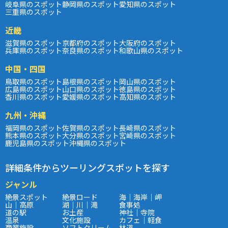
岐阜県のスポット
静岡県のスポット
愛知県のスポット
三重県のスポット
近畿
滋賀県のスポット
京都府のスポット
大阪府のスポット
兵庫県のスポット
奈良県のスポット
和歌山県のスポット
中国・四国
鳥取県のスポット
島根県のスポット
岡山県のスポット
広島県のスポット
山口県のスポット
徳島県のスポット
香川県のスポット
愛媛県のスポット
高知県のスポット
九州・沖縄
福岡県のスポット
佐賀県のスポット
長崎県のスポット
熊本県のスポット
大分県のスポット
宮崎県のスポット
鹿児島県のスポット
沖縄県のスポット
詳細条件からツーリングスポットを探す
ジャンル
絶景スポット
絶景ロード
海｜海岸｜岬
山｜高原
湖｜川｜滝
食事処
道の駅
お土産
神社｜寺院
温泉
文化施設
カフェ｜軽食
商業施設
ソフトクリーム
林道