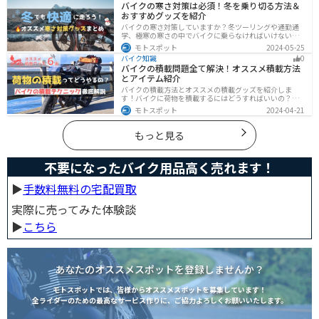
バイクの寒さ対策は必須！冬を乗り切る方法＆
おすすめグッズを紹介
バイクの寒さ対策していますか？冬ツーリングや通勤通
学、極寒の寒さの中でバイクに乗らなければいけない時
でも快適に乗る方法をまとめました！オススメの寒さ対
モトスポット
2024-05-25
策グッズも紹介しているので、これで寒い冬でも快適に
バイク知識
0
バイクに乗りましょう！
バイクの積載問題全て解決！オススメ積載方法
とアイテム紹介
バイクの積載方法とオススメの積載グッズを紹介しま
す！バイクに荷物を積載するにはどうすればいいの？と
いう疑問はこれで解決！通勤や日帰りツーリング、キャ
モトスポット
2024-04-21
ンプツーリングなど用途別にオススメの積載方法を解説
します！オススメの積載アイテムも紹介するので、バイ
クの積載に悩んでいる方は参考にしてください。
もっと見る
不要になったバイク用品高く売れます！
▶︎
手数料無料の宅配買取
実際に売ってみた体験談
▶︎
こちら
あなたのオススメスポットを登録しませんか？
モトスポットでは、皆様からオススメスポットを募集しています！
全ライダーのための最高なサービス作りに、ご協力よろしくお願いいたします。