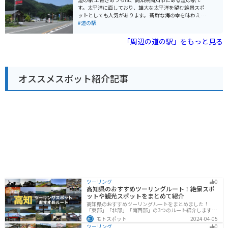
場など、自然豊かな風景が広がっています。 土佐和紙の
す。太平洋に面しており、雄大な太平洋を望む絶景スポ
歴史に触れながら、ゆっくりと過ごせる道の駅です。
ットとしても人気があります。 新鮮な海の幸を味わえる
レストランや、地元の特産品を販売するショップがあ
#道の駅
り、ドライブの休憩スポットとして最適です。土佐清水
市街地からもほど近く、観光の拠点としても便利です。
「周辺の道の駅」をもっと見る
バイクで訪れる場合、道の駅には広い駐車場が完備され
ているので安心です。海岸線を走る爽快なツーリングを
楽しんだ後、休憩に立ち寄るのもおすすめです。周辺に
は、竜串海岸や足摺岬など、風光明媚な観光スポットも
オススメスポット紹介記事
点在しています。 名産品としては、カツオやマグロなど
の新鮮な魚介類、土佐文旦などの柑橘類、芋けんぴなど
が有名です。
ツーリング
0
高知県のおすすめツーリングルート！絶景スポ
ットや観光スポットをまとめて紹介
高知県のおすすめツーリングルートをまとめました！
「東部」「北部」「南西部」の3つのルート紹介します。
山と海どちらも楽しめるスポットが多数あり、様々な楽
モトスポット
2024-04-05
しみ方ができます。バイクで高知県にツーリングに行く
ツーリング
0