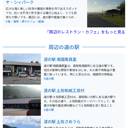
ヤ・シィパーク
広大な海と美しい砂浜が最高の景色を作り出すスポット
です。広い太平洋と吹き抜ける風が心地よく、とても気
持ちが良いです。周辺には、道の駅や軽食が食べられる
レストラン、スイーツ店、農産物直売所など、多数の施
#海｜海岸｜岬
#カフェ｜軽食
設があり、様々な楽しみ方ができます。景色だけでな
く、グルメやお土産も楽しめる素晴らしい場所です。
「周辺のレストラン・カフェ」をもっと見る
周辺の道の駅
道の駅 南国風良里
道の駅 南国風良里は、高知県南国市にある道の駅です。
地元の新鮮な野菜や果物をはじめ、お土産や特産品が豊
富に揃っています。 特に人気なのは、南国市の特産品で
ある土佐文旦を使ったジュースやスイーツです。また、
#道の駅
レストランでは、地元の食材をふんだんに使った料理を
楽しむことができます。バイクで訪れる場合は、広い駐
道の駅 土佐和紙工芸村
車場があるので安心です。周辺には、太平洋を一望でき
る絶景スポットや、歴史的な史跡など、観光スポットも
道の駅 土佐和紙工芸村は、高知県いの町にある道の駅で
充実しているので、ツーリングの拠点としてもおすすめ
す。その名の通り、土佐和紙のテーマパークとして、紙
です。 高知県の名産品であるカツオのたたきや、龍馬カ
漉き体験や歴史資料館などで土佐和紙を深く知ることが
プチーノなども楽しむことができます。
できます。 施設内にはレストランや物産館もあり、地元
#道の駅
の食材を使った料理や、土佐和紙を使ったお土産など、
旅の思い出になる品々が揃っています。バイクで訪れる
道の駅 土佐さめうら
場合、駐車場も広々としているので安心です。周辺に
は、和紙の原料となる楮の栽培地や、昔ながらの紙漉き
道の駅 土佐さめうらは、高知県高知市にある道の駅で