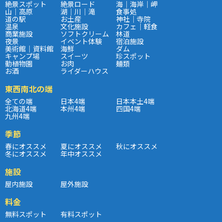
絶景スポット
絶景ロード
海｜海岸｜岬
山｜高原
湖｜川｜滝
食事処
道の駅
お土産
神社｜寺院
温泉
文化施設
カフェ｜軽食
商業施設
ソフトクリーム
林道
夜景
イベント体験
宿泊施設
美術館｜資料館
海鮮
ダム
キャンプ場
スイーツ
珍スポット
動植物園
お肉
麺類
お酒
ライダーハウス
東西南北の端
全ての端
日本4端
日本本土4端
北海道4端
本州4端
四国4端
九州4端
季節
春にオススメ
夏にオススメ
秋にオススメ
冬にオススメ
年中オススメ
施設
屋内施設
屋外施設
料金
無料スポット
有料スポット