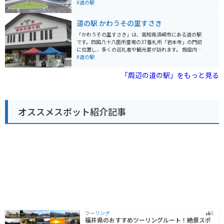
焼き立てパンなども販売されています。バイクで訪れる
す。 バイクで訪れる場合、駐車場も広々としているので
#道の駅
場合は、駐車場も広く停めやすいので安心です。 周辺に
安心して駐車できます。また、周辺には仁淀ブルーで有
は、天狗高原や姫鶴平など、四国カルストの絶景スポッ
名な仁淀川や、歴史的な街並みが残る佐川町並みなど、
道の駅 かわうその里すさき
トが点在しています。また、車で約1時間の距離には、日
観光スポットも充実しています。佐川町は、坂本龍馬の
本最後の清流と呼ばれる四万十川もあり、自然を満喫し
出身地としても知られており、歴史好きの方にもおすす
「かわうその里すさき」は、高知県須崎市にある道の駅
たい方におすすめのエリアです。道の駅 633美の里は、
めです。 名産品としては、日本酒やゆずを使った加工
です。四国八十八箇所霊場の37番札所「岩本寺」の門前
そんな自然豊かな高知県を代表する道の駅の一つと言え
品、手作りのこんにゃくなどが人気です。道の駅で販売
に位置し、多くの巡礼者や観光客が訪れます。 施設内に
るでしょう。
されているので、お土産にいかがでしょうか。
は、地元の特産品を販売するショップや、地元食材を使
#道の駅
った料理が楽しめるレストランがあります。特に、須崎
市の特産品である「鍋焼きラーメン」はおすすめです。
「周辺の道の駅」をもっと見る
また、「かわうその里すさき」という名前の通り、隣接
する「すさきまちかどギャラリー」には、カワウソの展
示コーナーがあります。 バイクで訪れる際は、広くて停
めやすい駐車場があるので安心です。道の駅周辺には、
オススメスポット紹介記事
風光明媚な海岸線が続く「横波黒潮ライン」があり、ツ
ーリングにも最適です。 周辺には、太平洋を一望できる
「太平洋眺望遊歩道」や、奇岩が連なる「唐人駄場」な
ど、自然を感じられる観光スポットも点在しています。
ツーリング
1
福井県のおすすめツーリングルート！絶景スポ