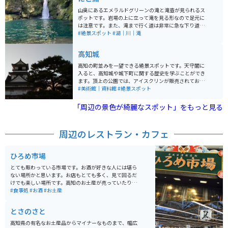
山奥にあるエメラルドグリーンの滝と滝壺が見られるス
ポットです。岩場の上に立って滝を見る形なので足元に
は注意です。また、滝まで行く道は非常に急な下り道で
山の斜面を下るような場所なので、小さい子供や足が悪
#絶景スポット
#湖｜川｜滝
い方には厳しいかもしれません。 専用の駐車場はありま
せんが、道が広いので路駐している人がほとんどです。
高知城
高知の町並みを一望できる絶景スポットです。天守閣に
入ると、高知城や城下町に関する歴史を学ぶことができ
ます。頂上の公園では、アイスクリンが販売されてお
り、昔ながらの味を味わうことができます。 また、レト
#美術館｜資料館
#絶景スポット
ロな路面電車に乗って城下町を巡ることができ、春には
桜も楽しめます。近くのひろめ市場では、絶品のカツオ
「周辺の景色が綺麗なスポット」をもっと見る
のたたきを食べることができます。
周辺のレストラン・カフェ
ひろめ市場
とても賑わっている市場です。お酒が好きな人には堪ら
ない場所かと思います。お店もとても多く、見て回るだ
けでも楽しい場所です。高知のお土産が売っていたり、
店によっては持ち帰りもできるので、コロナ禍でも安心
#食事処
#お酒
#お土産
です。
とさのさと
高知県の有名なお土産品からマイナーなものまで、幅広