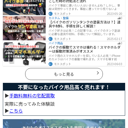
こした時の対処法と流れ
バイクで事故に遭いたい人はいませんよね？しかし、事
故は突然やってきます。事故に遭ってから慌てないよう
に対処法を知っておきましょう。自分が加害者になった
モトスポット
2023-05-20
時、被害者になった時、それぞれどんな対応をすれば良
カスタム・整備
0
いのかまとめました。
【バイクのガソリンタンクの塗装方法は？】道
具や材料、手順を詳しく解説！
バイク好きは必見！この記事では、バイクのタンク塗装
に必要な道具や材料、手順について解説しています。実
はバイクのタンクを塗装すると、傷や錆を修復でき、タ
モトスポット
2025-02-17
ンクの長持ちにつながります。この記事を読めば、自分
バイク用品
3
でバイクのタンクを塗装する方法がわかるでしょう。
バイクの振動でスマホは壊れる！スマホホルダ
ーは振動対策済みがオススメ
バイク用のスマホホルダーを探している人必見！iPhone
のカメラはバイクの振動で壊れます。スマホを壊す前
に、振動対策がされたスマホホルダーを使うようにしま
モトスポット
2023-06-03
しょう。カメラを壊さないための4つの方法とオススメの
スマホホルダーを紹介します。
もっと見る
不要になったバイク用品高く売れます！
▶︎
手数料無料の宅配買取
実際に売ってみた体験談
▶︎
こちら
あなたのオススメスポットを登録しませんか？