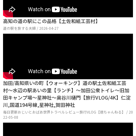
高知の道の駅にこの品格【土佐和紙工芸村】
道の駅を旅する夫婦 / 2026-04-27
加田/高知県いの町【ウォーキング】道の駅土佐和紙工芸
村〜水辺の駅あいの里【ランチ】〜加田公衆トイレ〜旧加
田キャンプ場〜星神社〜奥谷川樋門【旅行VLOG/4K】仁淀
川,国道194号線,星神社,賀田神社
毎日更新おじいとおばあ世界トラベルレビュー旅行VLOG【徳ちゃんねる】 / 20
22-05-08