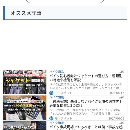
オススメ記事
バイク用品
0
バイク初心者向けジャケットの選び方！種類別
の特徴や機能も解説
バイクに乗る時にどんな上着を着たらいいか迷っている
方必見！バイク用ジャケットは一般のジャケットとは違
い、バイク専用に作られています。動きやすさ・快適
モトスポット
2024-06-17
さ・機能性・デザイン性など様々なメリットがありま
バイク知識
0
す。この記事では、ジャケットの種類や選び方など初心
【徹底解説】失敗しないバイク保険の選び方！
者が知っておくべきことをまとめました。
必要な補償は3つだけ
バイク保険って、種類が多くて分かりづらいですよね。
「オススメの補償が知りたい」「できるだけ安くした
い」「自分に合った保険を知りたい」こういったことで
モトスポット
2024-06-03
悩んでいる方向けに、バイク保険の選び方・つけるべき
バイク知識
0
補償について解説します。
バイク事故現場でやるべきことは何？事故を起