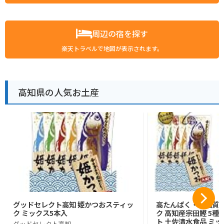
周辺の宿を探す
楽天トラベルで地図が表示されます。
高知県の人気お土産
グッドセレクト高知 姫かつおスティッ
高たんぱく・低脂質 
ク ミックス5本入
ク 高知産宗田鰹 5種
ト 土佐清水食品 ミッ
グッドセレクト高知