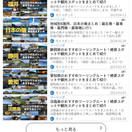
ットや観光スポットをまとめて紹介
福井県のおすすめツーリングルートをまとめました！
「北部」「南部」の2つのルート紹介します。恐竜や古代
遺跡、温泉地など魅力に溢れるスポットが多数ありま
モトスポット
2023-04-13
す。バイクで福井県にツーリングに行く際は参考にして
ツーリング
1
ください。
地域別6箇所、日本の端まとめ｜最北端・最東
端・最西端・最南端に行く
日本の色々な端を地域別にまとめました！全て一般人が
到達可能な場所なので、観光やツーリングで訪れる際の
参考にしてください。
モトスポット
2024-02-24
ツーリング
1
静岡県のおすすめツーリングルート！絶景スポ
ットや観光スポットをまとめて紹介
静岡県のおすすめツーリングルートをまとめました！
「北西部」「北東部」「南部（富士山周辺）」の3つのル
ート紹介します。富士山を中心に自然豊かな景色や食事
モトスポット
2023-03-27
を楽しめるスポットが多数あります。バイクで静岡県に
ツーリング
0
ツーリングに行く際は参考にしてください。
愛知県のおすすめツーリングルート！絶景スポ
ットや観光スポットをまとめて紹介
愛知県のおすすめツーリングルートをまとめました！
「市街地周辺」「東部」「渥美半島」「知多半島」の4つ
のルート紹介します。名古屋周辺の栄えたスポットから
モトスポット
2023-03-03
山、海、美術館なども多数あり、自然・歴史・文化を満
ツーリング
0
喫するツーリングができます。バイクで愛知県にツーリ
淡路島のおすすめツーリングルート！絶景スポ
ングに行く際は参考にしてください。
ットや観光スポットをまとめて紹介
淡路島のおすすめツーリングルートをまとめました！北
淡路海岸や南淡路海岸など美しい海岸線、国営明石海峡
公園や淡路夢舞台など、自然とアートが融合した施設も
モトスポット
2023-04-24
多数あります。バイクで淡路島にツーリングに行く際は
参考にしてください。
もっと見る