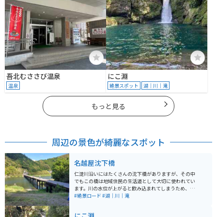
吾北むささび温泉
にこ淵
温泉
絶景スポット
湖｜川｜滝
もっと見る
周辺の景色が綺麗なスポット
名越屋沈下橋
仁淀川沿いにはたくさんの沈下橋がありますが、その中
でもこの橋は地域住民の生活道として大切に使われてい
ます。川の水位が上がると飲み込まれてしまうため、車
やバイクでの通行には注意が必要です。万が一の場合に
#絶景ロード
#湖｜川｜滝
備えて、橋の上には待避所が設けられています。
にこ淵