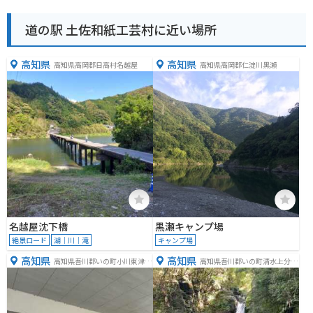
道の駅 土佐和紙工芸村に近い場所
高知県
高知県
高知県高岡郡日高村名越屋
高知県高岡郡仁淀川黒瀬
名越屋沈下橋
黒瀬キャンプ場
絶景ロード
湖｜川｜滝
キャンプ場
高知県
高知県
高知県吾川郡いの町小川東津賀
高知県吾川郡いの町清水上分２
才５３−１
９７６−１１