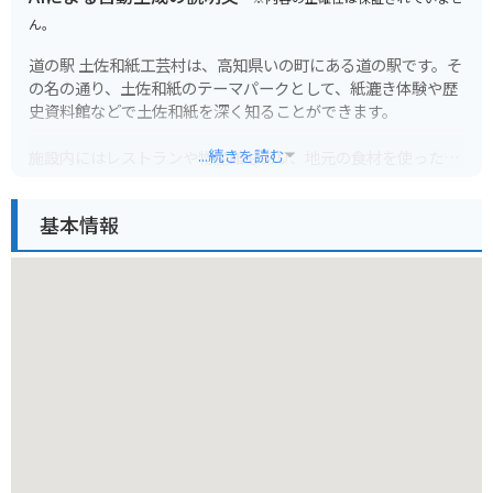
ん。
道の駅 土佐和紙工芸村は、高知県いの町にある道の駅です。そ
の名の通り、土佐和紙のテーマパークとして、紙漉き体験や歴
史資料館などで土佐和紙を深く知ることができます。
...続きを読む
施設内にはレストランや物産館もあり、地元の食材を使った料
理や、土佐和紙を使ったお土産など、旅の思い出になる品々が
揃っています。バイクで訪れる場合、駐車場も広々としている
基本情報
ので安心です。周辺には、和紙の原料となる楮の栽培地や、昔
ながらの紙漉き場など、自然豊かな風景が広がっています。
土佐和紙の歴史に触れながら、ゆっくりと過ごせる道の駅で
す。