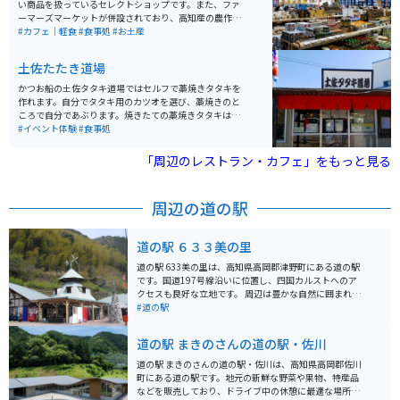
い商品を扱っているセレクトショップです。また、ファ
ーマーズマーケットが併設されており、高知産の農作物
なども購入できます。店内にはお土産ショップの他にカ
#カフェ｜軽食
#食事処
#お土産
フェやレストランも入っています。
土佐たたき道場
かつお船の土佐タタキ道場ではセルフで藁焼きタタキを
作れます。自分でタタキ用のカツオを選び、藁焼きのと
ころで自分であぶります。焼きたての藁焼きタタキは、
その場で食べたり、持ち帰りもできます。お土産も揃っ
#イベント体験
#食事処
ていてタタキの体験をしなくても楽しく過ごせます。
「周辺のレストラン・カフェ」をもっと見る
周辺の道の駅
道の駅 ６３３美の里
道の駅 633美の里は、高知県高岡郡津野町にある道の駅
です。国道197号線沿いに位置し、四国カルストへのア
クセスも良好な立地です。 周辺は豊かな自然に囲まれて
おり、ドライブやツーリングの休憩スポットとして人気
#道の駅
があります。道の駅には、地元産の新鮮な野菜や果物、
特産品などを販売する直売所や、レストラン、軽食コー
道の駅 まきのさんの道の駅・佐川
ナーなどが併設されています。 レストランでは、地元の
食材をふんだんに使った料理を楽しむことができます。
道の駅 まきのさんの道の駅・佐川は、高知県高岡郡佐川
特に、津野町産の猪肉を使った猪肉丼や猪肉そばはおす
町にある道の駅です。地元の新鮮な野菜や果物、特産品
すめです。また、軽食コーナーでは、ソフトクリームや
などを販売しており、ドライブ中の休憩に最適な場所で