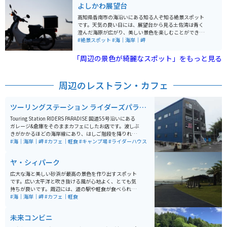
よしかわ展望台
高知県香南市の海沿いにある知る人ぞ知る絶景スポット
です。天気の良い日には、展望台から見る土佐湾は青く
澄んだ海原が広がり、美しい景色を楽しむことができま
す。夕日が沈む時間帯に訪れると、さらに素晴らしい風
#絶景スポット
#海｜海岸｜岬
景を見ることができます。 また、展望台の近くには「高
知龍馬空港」があり、飛行機の着陸を目の前で見ること
「周辺の景色が綺麗なスポット」をもっと見る
ができます。着陸時には、愛車と飛行機、そして絶景を
一緒に撮影することができるので、素晴らしい1枚を残
すことができる絶景スポットです。
周辺のレストラン・カフェ
ツーリングステーション ライダーズパラダ
イス
Touring Station RIDERS PARADISE 国道55号沿いにある
ガレージ&倉庫をそのままカフェにしたお店です。波しぶ
きがかかるほどの海岸線にあり、はしご階段を降りれば
目の前に海です。平屋の倉庫が2棟と3建ての倉庫が1
#海｜海岸｜岬
#カフェ｜軽食
#キャンプ場
#ライダーハウス
棟、それに挟まれるように広場兼駐車エリア、またそれ
とは別に大きくは無いですが海に面した見晴らしの良い
ヤ・シィパーク
キャンプ場があります。 キャンプ場の奧の林の中には自
由に使えるハンモック（5,6本ほど）のエリアもありま
広大な海と美しい砂浜が最高の景色を作り出すスポット
す。平屋の倉庫はエリアが分かれており、飲食を注文す
です。広い太平洋と吹き抜ける風が心地よく、とても気
るエリアと展示&ステージエリアがあります。 3階建ての
持ちが良いです。周辺には、道の駅や軽食が食べられる
倉庫の方は、1階は主に4輪、2階と3階は、2輪が展示さ
レストラン、スイーツ店、農産物直売所など、多数の施
#海｜海岸｜岬
#カフェ｜軽食
れており、さらに3階には、バイクの展示とともに窓際
設があり、様々な楽しみ方ができます。景色だけでな
にイスとテーブルがあり、窓から海が見えます。キャン
く、グルメやお土産も楽しめる素晴らしい場所です。
未来コンビニ
プエリアを含めて、注文した食べ物をどこで食べてもOK
です。自分のバイクの側で食べるもよし、展示を見なが