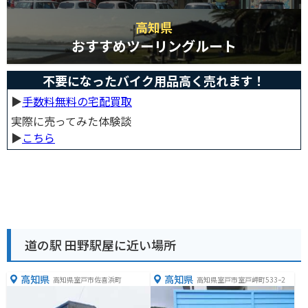
高知県
おすすめツーリングルート
不要になったバイク用品高く売れます！
▶︎
手数料無料の宅配買取
実際に売ってみた体験談
▶︎
こちら
道の駅 田野駅屋に近い場所
高知県
高知県
高知県室戸市佐喜浜町
高知県室戸市室戸岬町533ｰ2