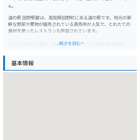
ん。
道の駅 田野駅屋は、高知県田野町にある道の駅です。地元の新
鮮な野菜や果物が販売されている直売所が人気で、とれたての
食材を使ったレストランも併設されています。
...続きを読む
バイクで訪れる場合、道の駅には広々とした駐車場が完備され
ているので安心です。周辺には、四国八十八箇所霊場の第28番
札所「大日寺」や、太平洋を一望できる「桂浜」など、観光ス
基本情報
ポットも点在しています。高知県の名産品であるカツオのたた
きや、ゆずを使ったお菓子なども販売されているので、お土産
探しにもおすすめです。
また、田野町は「四万十川源流の里」として知られており、道
の駅からは、清流・四万十川の源流点まで車で約30分の距離で
す。自然豊かな環境の中で、リフレッシュできるスポットとし
ても人気です。