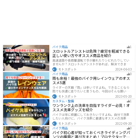
バイク用品
1
スロットルアシストは危険？疲労を軽減できる
正しい使い方やオススメ商品を紹介
高速道路や長距離運転で手が疲れたりシビれたりしてい
ませんか？スロットルアシストがあれば、解決できま
す。この記事ではスロットルアシストを安全に使う場
モトスポット
2024-06-03
面、危険性、種類、オススメの商品について解説しま
バイク用品
0
す。長距離運転をもっと楽にしたいと思っている人は参
雨も余裕！最強のバイク用レインウェアのオス
考にしてください。
スメ5選
ライダーの天敵「雨」は辛いですよね。できることなら
雨でも快適に走りたいと思うもの、今回はそんな願いを
叶える最強のバイク用レインウェアを紹介します。レイ
モトスポット
2023-05-20
ンウェアの選び方や撥水力が落ちてきた時のメンテナン
カスタム・整備
1
ス方法もまとめたので、参考にしてください。
ワンランク上の洗車を目指すライダー必見！オ
ススメ洗車グッズを紹介
バイクは常に綺麗にしておきたいですよね。自分で洗車
したい人向けに、バイク洗車に最適なオススメの洗車グ
ッズを紹介します。汚れを落とすシャンプーからツヤを
モトスポット
2022-09-20
出すワックスまで全て紹介します。自分でバイク洗車を
バイク用品
0
しようと思っている方は参考にしてください。
バイク初心者が知っておくべきライディングパ
ンツの種類と選び方まとめ！プロテクターで脚