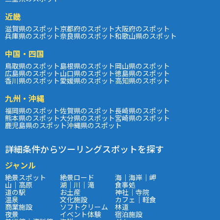
近畿
滋賀県のスポット
京都府のスポット
大阪府のスポット
兵庫県のスポット
奈良県のスポット
和歌山県のスポット
中国・四国
鳥取県のスポット
島根県のスポット
岡山県のスポット
広島県のスポット
山口県のスポット
徳島県のスポット
香川県のスポット
愛媛県のスポット
高知県のスポット
九州・沖縄
福岡県のスポット
佐賀県のスポット
長崎県のスポット
熊本県のスポット
大分県のスポット
宮崎県のスポット
鹿児島県のスポット
沖縄県のスポット
詳細条件からツーリングスポットを探す
ジャンル
絶景スポット
絶景ロード
海｜海岸｜岬
山｜高原
湖｜川｜滝
食事処
道の駅
お土産
神社｜寺院
温泉
文化施設
カフェ｜軽食
商業施設
ソフトクリーム
林道
夜景
イベント体験
宿泊施設