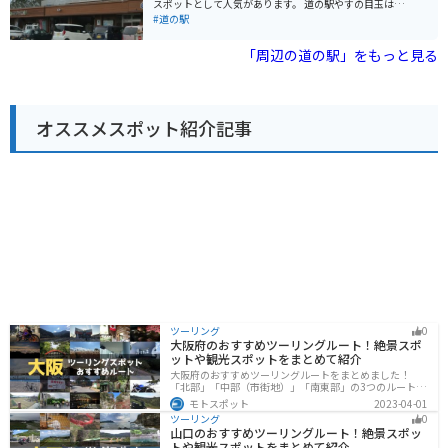
スポットとして人気があります。 道の駅やすの目玉は、
じることができ、ツーリングにも最適です。 周辺には、
地元でとれた新鮮な野菜や果物を販売する産直市です。
#道の駅
室戸岬や室戸ユネスコ世界ジオパークなど、自然豊かな
とれたての食材を使ったレストランもあり、四万十川の
観光スポットがたくさんあります。道の駅キラメッセ室
恵みを味わえると評判です。 また、レンタサイクルの貸
「周辺の道の駅」をもっと見る
戸は、これらの観光スポットへのアクセス拠点としても
し出しも行っているので、四万十川沿いをサイクリング
便利です。
するのもおすすめです。バイクで訪れた方は、道の駅や
すを起点に、周辺のワインディングロードを楽しむのも
良いでしょう。 周辺には、四万十川の沈下橋や温泉な
オススメスポット紹介記事
ど、観光スポットも充実しています。道の駅やすで休憩
をしながら、高知県西部の魅力を満喫してください。
ツーリング
0
大阪府のおすすめツーリングルート！絶景スポ
ットや観光スポットをまとめて紹介
大阪府のおすすめツーリングルートをまとめました！
「北部」「中部（市街地）」「南東部」の3つのルート紹
介します。歴史と近代が融合した魅力的なエリアで様々
モトスポット
2023-04-01
な楽しみ方ができます。バイクで大阪府にツーリングに
ツーリング
0
行く際は参考にしてください。
山口のおすすめツーリングルート！絶景スポッ
トや観光スポットをまとめて紹介