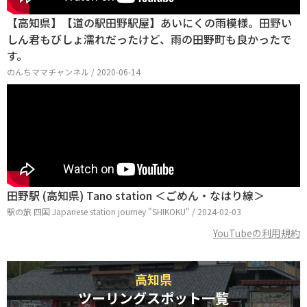
【高知県】【道の駅田野駅屋】あいにくの雨模様。田野い
しん君もびしょ濡れだったけど、雨の田野町も良かったで
す。
のんちママチャンネル / 2020-06-14
田野駅 (高知県) Tano station ＜ごめん・なはり線＞
駅の旅 四国 Japanese station journey "SHIKOKU" / 2024-02-03
YouTubeの利用規約
高知県
ツーリングスポット一覧