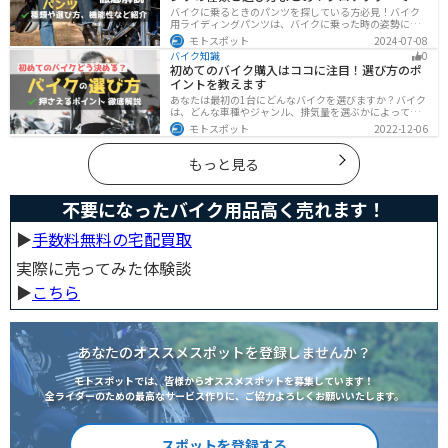
を守ろう
バイクに乗るときのパンツを探している方必見！バイク
用ライディングパンツは、バイクに乗った時の姿勢に最
適化されているので快適にバイクに乗ることができま
モトスポット
2024-07-08
す。プロテクター内蔵で安全性も高くなります。この記事
バイク知識
0
ではパンツの選び方や種類など初心者が知っておくべき
初めてのバイク購入はココに注目！選び方のポ
ことをまとめました。
イントを教えます
あなたは最初の1台にどんなバイクを選びますか？バイク
は、どんな車種やジャンル、排気量を選ぶかによって今
後の楽しみ方が大きく変わるものなので、初めての愛車
モトスポット
2022-12-06
選びはとても重要です。この記事ではそんなバイク選び
のオススメポイントをお伝えします。
もっと見る
不要になったバイク用品高く売れます！
▶︎
手数料無料の宅配買取
実際に売ってみた体験談
▶︎
こちら
あなたのオススメスポットを登録しませんか？
モトスポットでは、皆様からオススメスポットを募集しています！
全ライダーのための最高なサービス作りに、ご協力よろしくお願いいたします。
スポットを登録する