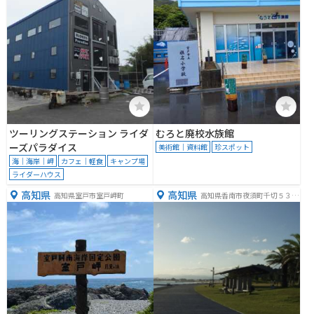
ツーリングステーション ライダ
むろと廃校水族館
ーズパラダイス
美術館｜資料館
珍スポット
海｜海岸｜岬
カフェ｜軽食
キャンプ場
ライダーハウス
高知県
高知県
高知県室戸市室戸岬町
高知県香南市夜須町千切５３７
−９０