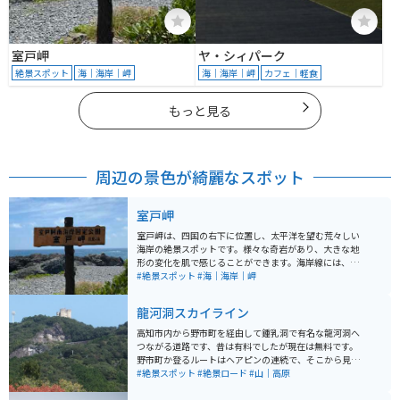
室戸岬
ヤ・シィパーク
絶景スポット
海｜海岸｜岬
海｜海岸｜岬
カフェ｜軽食
もっと見る
周辺の景色が綺麗なスポット
室戸岬
室戸岬は、四国の右下に位置し、太平洋を望む荒々しい
海岸の絶景スポットです。様々な奇岩があり、大きな地
形の変化を肌で感じることができます。海岸線には、直
接降りることもできます。また、中岡慎太郎の大きな銅
#絶景スポット
#海｜海岸｜岬
像や展望塔もあります。
龍河洞スカイライン
高知市内から野市町を経由して鍾乳洞で有名な龍河洞へ
つながる道路です、昔は有料でしたが現在は無料です。
野市町か登るルートはヘアピンの連続で、そこから見え
る景色も素晴らしく、高知平野と太平洋が見渡せます。
#絶景スポット
#絶景ロード
#山｜高原
春には桜、夜には町の夜景も楽しめるルートです。