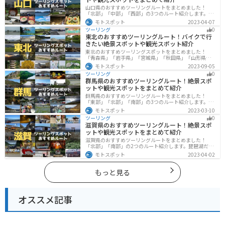
山口県のおすすめツーリングルートをまとめました！
「北部」「中部」「西部」の3つのルート紹介します。美
しい海岸線や山々を楽しむことができます。バイクで山
モトスポット
2023-04-07
口県にツーリングに行く際は参考にしてください。
ツーリング
0
東北のおすすめツーリングルート！バイクで行
きたい絶景スポットや観光スポット紹介
東北のおすすめツーリングスポットをまとめました！
「青森県」「岩手県」「宮城県」「秋田県」「山形県」
「福島県」の各県の観光地紹介します。自然豊かな山々
モトスポット
2023-09-05
や湖、温泉地が点在し、四季折々の景色を楽しめるスポ
ツーリング
0
ットが多数あります。バイクで東北にツーリングに行く
群馬県のおすすめツーリングルート！絶景スポ
際は参考にしてください。
ットや観光スポットをまとめて紹介
群馬県のおすすめツーリングルートをまとめました！
「東部」「北部」「南部」の3つのルート紹介します。草
津温泉や伊香保温泉など全国でも有名な温泉や豊かな自
モトスポット
2023-03-10
然を満喫するツーリングができます。バイクで群馬県に
ツーリング
0
ツーリングに行く際は参考にしてください。
滋賀県のおすすめツーリングルート！絶景スポ
ットや観光スポットをまとめて紹介
滋賀県のおすすめツーリングルートをまとめました！
「北部」「南部」の2つのルート紹介します。琵琶湖だけ
でなく、比叡山ドライブウェイなどの山を楽しめるスポ
モトスポット
2023-04-02
ットも多数あります。バイクで滋賀県にツーリングに行
く際は参考にしてください。
もっと見る
オススメ記事