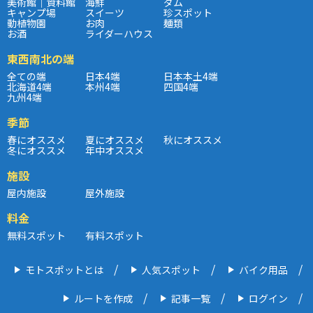
美術館｜資料館
海鮮
ダム
キャンプ場
スイーツ
珍スポット
動植物園
お肉
麺類
お酒
ライダーハウス
東西南北の端
全ての端
日本4端
日本本土4端
北海道4端
本州4端
四国4端
九州4端
季節
春にオススメ
夏にオススメ
秋にオススメ
冬にオススメ
年中オススメ
施設
屋内施設
屋外施設
料金
無料スポット
有料スポット
モトスポットとは
人気スポット
バイク用品
ルートを作成
記事一覧
ログイン