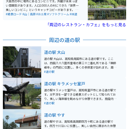
大自然の中に場所にあるコンビニです。外観が未来っぽ
らや、海を見ながらタープの下で・・などなど。 白髪長
い雰囲気があります。人口1000人の村にできた「世界一
髪、髭のご主人もバイク乗りで、数十台所有し、展示し
美しいコンビニ」というキャッチコピーがあります。 売
ています。60年〜80年くらいの昔懐かしいバイクが何点
っているものは、日用品やお土産、地域名産品などがあ
#絶景ロード
#山｜高原
#お土産
#ソフトクリーム
#林道
も展示されており、見ているだけで楽しめます。写真撮
ります。 店内外に、イートインスペースがあり、ゆった
影、SNSへのUPは自由にOKとのことですが、展示物の
りのんびり大自然を満喫しながら休憩できるスポットで
「周辺のレストラン・カフェ」をもっと見る
お触りは厳禁です。 食事のメニューは軽食＆ドリンクが
もあります。 徳島市内から2時間半ほどで少し遠い道の
メインです。人懐っこいワンちゃんと猫ちゃんもいま
りではありますが、自然の中のツーリングを楽しみなが
す。設備としては手作りのワイルドな感じではあります
ら向かうことができます。
が、「自由な空間」「自由な時間」を楽しめるところで
周辺の道の駅
す。
道の駅 大山
道の駅 大山は、高知県南国市にある道の駅です。ここ
は、四国八十八箇所霊場の第三十二番札所である「禅師
峰寺」の門前に位置し、多くの参拝客が訪れます。 周辺
には、自然豊かなスポットが多く点在しています。特
#道の駅
に、車で約10分の場所にある「西島園芸団地」は、南国
の花や果物を楽しめる観光農園として人気です。また、
道の駅 キラメッセ室戸
バイクで訪れる場合、道の駅から仁淀川沿いを走るルー
トは、風光明媚な景色を楽しめるのでおすすめです。 道
道の駅キラメッセ室戸は、高知県室戸市にある道の駅で
の駅 大山では、地元の特産品を販売しており、中でもゆ
す。太平洋を一望できる絶景スポットとして知られてお
ずを使った商品が人気です。レストランでは、地元食材
り、美しい海岸線を眺めながら休憩できます。 施設内に
を使った料理を味わうことができます。
は、新鮮な地元産の海産物が味わえるレストランや、お
#道の駅
土産コーナーがあります。室戸市はカツオ漁が盛んで、
カツオのたたきなど、新鮮なカツオ料理がおすすめで
道の駅 やす
す。また、室戸岬周辺でとれるキンメダイや伊勢エビな
ども人気があります。 バイクで訪れる場合、道の駅には
道の駅やすは、高知県高岡郡四万十町にある道の駅で
広い駐車場があり、バイクスタンドも設置されているの
す。四万十川沿いに位置し、美しい自然に囲まれた休憩
で安心です。太平洋を眺めながら走る海岸線は、風を感