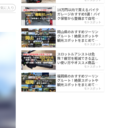
イルド
お気に入り
10万円以内で買えるバイク
ガレージおすすめ9選！バイ
ク保管から整備まで自宅で
楽々
モトスポット
岡山県のおすすめツーリン
グルート！絶景スポットや
観光スポットをまとめて紹
介
モトスポット
スロットルアシストは危
険？疲労を軽減できる正し
い使い方やオススメ商品を
紹介
モトスポット
福岡県のおすすめツーリン
グルート！絶景スポットや
観光スポットをまとめて紹
介
モトスポット