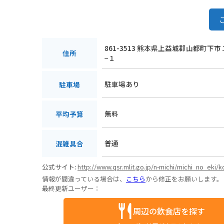
861-3513 熊本県上益城郡山都町下
住所
−１
駐車場あり
駐車場
無料
平均予算
普通
混雑具合
公式サイト:
http://www.qsr.mlit.go.jp/n-michi/michi_no_eki/
情報が間違っている場合は、
こちら
から修正をお願いします。
最終更新ユーザー：
周辺の飲食店を探す