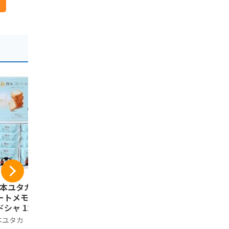
-7%
熊本ユタカ] 熊本ス
黒糖ドーナツ棒 40本
【国産100
ートメモリア ラン
お菓子 ギフト スイ
地風土 焼
ドシャ 12個
ーツ おやつ 退職 お
国産 無添加
礼 手土産 お土産 お
産さつまい
本ユタカ
フジバンビ
ご当地風土
供え お取り寄せ 熊
ねっとり 