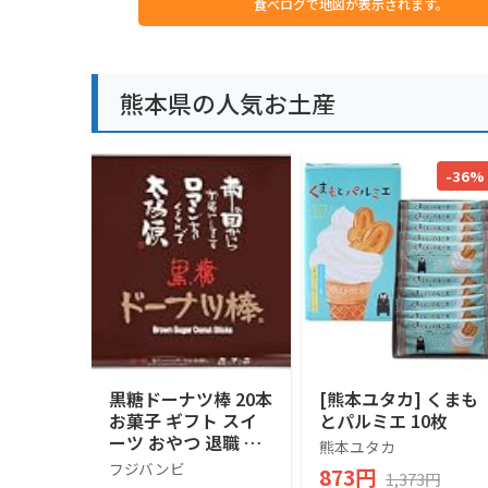
食べログで地図が表示されます。
熊本県の人気お土産
-36%
黒糖ドーナツ棒 20本
[熊本ユタカ] くまも
お菓子 ギフト スイ
とパルミエ 10枚
ーツ おやつ 退職 お
熊本ユタカ
礼 手土産 お土産 お
フジバンビ
873円
1,373円
供え お取り寄せ 熊