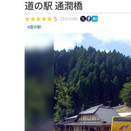
道の駅 通潤橋
5
（口コミ1件）
#道の駅