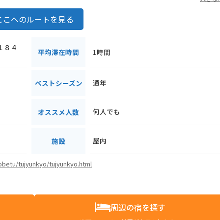
ここへのルートを見る
市１８４
平均滞在時間
1時間
通年
ベストシーズン
何人でも
オススメ人数
屋内
施設
kobetu/tujyunkyo/tujyunkyo.html
周辺の宿を探す