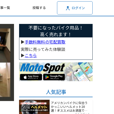
記事一覧
投稿する
ログイン
不要になったバイク用品！
高く売れます！
▶︎
手数料無料の宅配買取
実際に売ってみた体験談
▶︎
こちら
人気記事
アメリカンバイクに似合う
かっこいいヘルメット20
選！オススメはお洒落でワ
モトスポット