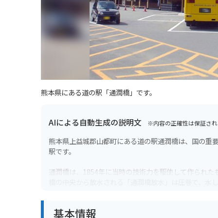
熊本県にある道の駅「通潤橋」です。
AIによる自動生成の説明文
※内容の正確性は保証され
熊本県上益城郡山都町にある道の駅通潤橋は、国の重
駅です。
通潤橋は、1854年に当時の技術力を駆使して作られた
橋の中央から放水される「通潤橋放水」は圧巻で、水
道の駅には、地元の特産品を販売する物産館やレスト
基本情報
や、清らかな水で育ったヤマメの塩焼きです。