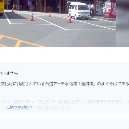
ていません。
要文化財に指定されている石造アーチ水路橋「通潤橋」のすぐそばにあ
もので、全長約80m、高さ約20mの雄大な姿は一見の価値があります。
...続きを読む
しぶきと轟音が辺り一面に響き渡ります。
ランがあり、山都町の味覚を堪能できます。おすすめは、馬肉を使った