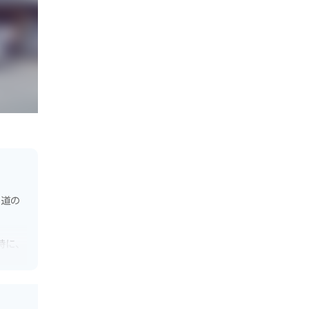
る道の
特に、
料理