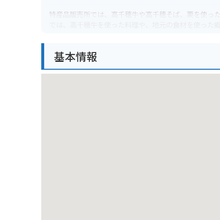
特産品販売所では、高千穂牛や高千穂そば、栗を使っ
では、高千穂牛を使った料理や、地元の食材を使った
バイクで訪れる際は、道の駅に隣接する無料駐車場が
基本情報
にも最適です。ただし、道幅が狭くカーブも多いので
疲れを癒すのにも最適です。