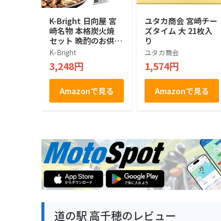
K-Bright 日向屋 宮
ユタカ商会 宮崎チー
崎名物 本格炭火焼
ズタイム 大 21枚入
セット 晩酌のお供に
り
ぴったり 国産鶏 (プ
K-Bright
ユタカ商会
レーン/柚子胡椒) 各
3,248円
1,574円
4個セット 計8個 [オ
リジナル保存袋]
Amazonで見る
Amazonで見る
道の駅 高千穂のレビュー