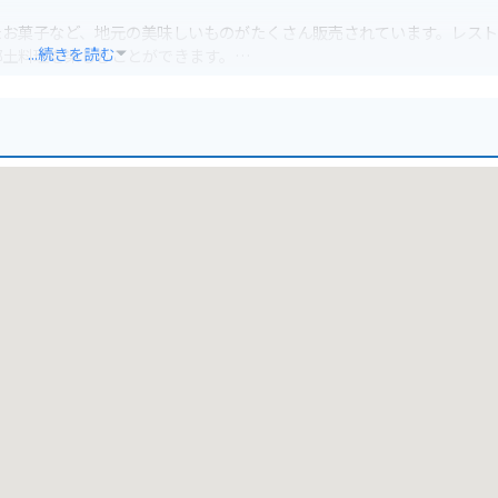
たお菓子など、地元の美味しいものがたくさん販売されています。レス
...続きを読む
郷土料理を楽しむことができます。
利用できます。高千穂峡周辺はワインディングロードが続くので、ツー
、安全運転を心がけてください。周辺には温泉施設もあるので、ツーリン