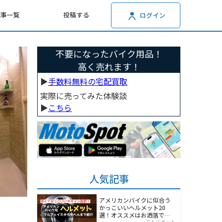
記事一覧
投稿する
ログイン
不要になったバイク用品！
高く売れます！
▶︎
手数料無料の宅配買取
実際に売ってみた体験談
▶︎
こちら
人気記事
アメリカンバイクに似合う
かっこいいヘルメット20
選！オススメはお洒落でワ
モトスポット