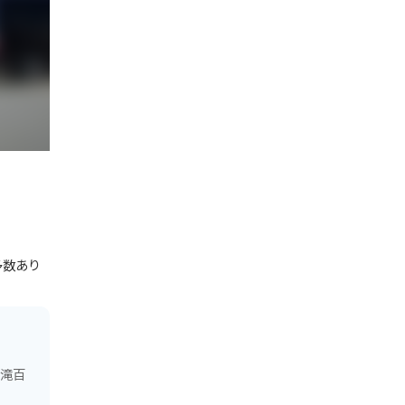
多数あり
の滝百