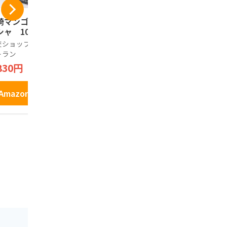
崎マンゴーラング
青島せんべいフルー
宮交ショッ
シャ 10枚
ティ（マンゴー味 ミ
レストラン
カン味 イチゴ味）12
ャラメルナ
交ショップアンドレ
枚入りx 2箱 ロング
キー 24枚
トラン
ノーブランド品
Seidigu
セラー 宮崎銘菓 お
がや 満潮の
830円
2,160円
2,500円
取り寄せ お土産
産
Amazonで見る
Amazonで見る
Amazo