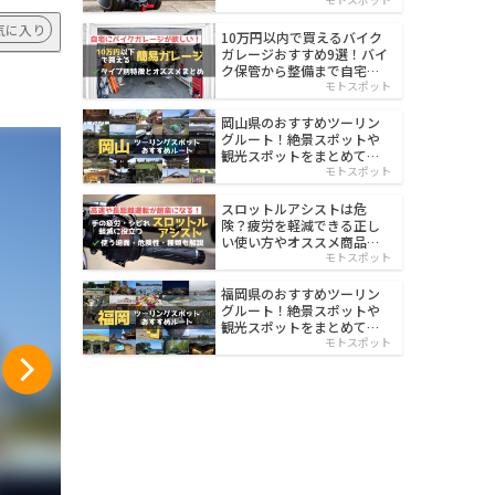
イルド
気に入り
10万円以内で買えるバイク
ガレージおすすめ9選！バイ
ク保管から整備まで自宅で
楽々
モトスポット
岡山県のおすすめツーリン
グルート！絶景スポットや
観光スポットをまとめて紹
介
モトスポット
スロットルアシストは危
険？疲労を軽減できる正し
い使い方やオススメ商品を
紹介
モトスポット
福岡県のおすすめツーリン
グルート！絶景スポットや
観光スポットをまとめて紹
介
モトスポット