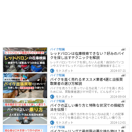
バイク知識
0
レッドバロンは在庫検索できない？好みのバイ
クを探し出すテクニックを解説
レッドバロンでバイクを探したい人必見！自分のパソコ
ンやスマホでレッドバロンの全ての在庫検索することは
不可能です。自分に合ったバイクを探すためには、店舗
モトスポット
2024-07-21
に行きイントラネットで探してもらう必要があります。
バイク知識
0
その際の注意点や自分に合ったバイクを見つけるテクニ
バイクを高く売れるオススメ業者4選と出張買
ックをまとめました。
取業者の選び方解説
バイクを売ろうと思っている方必見！バイクを高く売る
ためには、買取業者選びが大切です。どんなポイントで
業者を選べばいいのか見るべきポイントを7つまとめまし
モトスポット
2024-09-04
た。また、買取実績が豊富なオススメの買取業者を4つを
バイク知識
1
厳選・解説します。
バイクの正しい乗り方と特殊な状況での操縦方
法を伝授！
バイクの正しい乗り方がわからない方は必見！この記事
では、バイクを乗る前にやるべきことや正しい乗り方、
トラブルと対処法を解説しています。実は、車と気をつ
モトスポット
2024-12-01
ける部分はかなり異なるので注意が必要です。この記事
バイク知識
0
を読めば、安全で快適なバイクライフを送れます。
バイクツーリングで最低限必要な持ち物は？あ