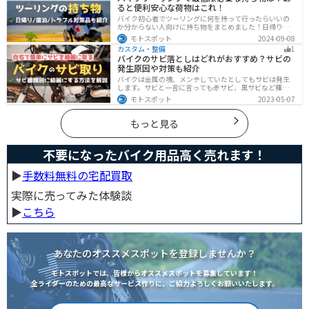
ると便利安心な荷物はこれ！
バイク初心者でツーリングに何を持って行ったらいいの
か分からない人向けに持ち物をまとめました！日帰りや1
泊以上の日数別、トラブル対策やメンテ用品、出先であ
モトスポット
2024-09-08
ると便利なアイテムまで全て解説しています。アレを忘
カスタム・整備
1
れた！持ってきたけど使わなかったなど出先で困らない
バイクのサビ落としはどれがおすすめ？サビの
よう自分に必要な荷物を把握しておきましょう。
発生原因や対策も紹介
バイクは金属の塊、メンテしていたとしてもサビは発生
します。サビと一言に言っても赤サビ、黒サビなど種類
があります。サビごとに有効なサビ落とし剤は違うの
モトスポット
2023-05-07
で、正しいサビ落とし剤を使う必要があります。この記
事ではサビの種類から対処法、オススメのサビ取り剤を
まとめました。
もっと見る
不要になったバイク用品高く売れます！
▶︎
手数料無料の宅配買取
実際に売ってみた体験談
▶︎
こちら
あなたのオススメスポットを登録しませんか？
モトスポットでは、皆様からオススメスポットを募集しています！
全ライダーのための最高なサービス作りに、ご協力よろしくお願いいたします。