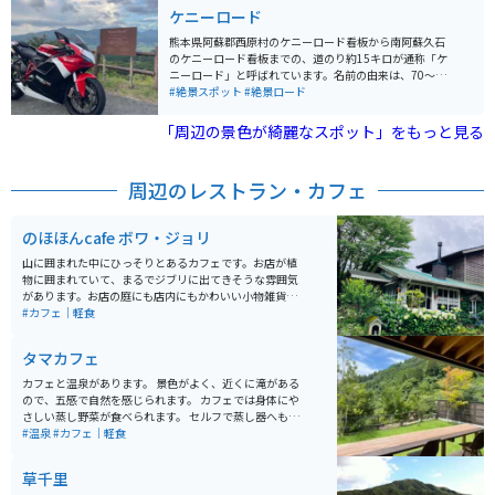
きな風穴が貫いていることから、どんなに困難な目標で
ケニーロード
も必ず達成できる象徴として『合格・必勝』のご利益が
あると評判です。
熊本県阿蘇郡西原村のケニーロード看板から南阿蘇久石
のケニーロード看板までの、道のり約15キロが通称「ケ
ニーロード」と呼ばれています。名前の由来は、70〜80
年代大活躍したアメリカ人レーサー、ケニー・ロバーツ
#絶景スポット
#絶景ロード
がこの地を愛し毎年ツーリングを楽しんでいたとのこと
です。 道中は、草木に覆われているところが多いのでそ
「周辺の景色が綺麗なスポット」をもっと見る
こまで展望は望めないのですが、時折木々の隙間から覗
く阿蘇五岳とカルデラの田園風景は素晴らしいの一言に
尽きます。 西原村からケニーロードに入るとしばらくは
周辺のレストラン・カフェ
登りのタイトコーナーのある峠道が続きます。登り切る
と今度は下りの中高速コーナーがあるワインディングロ
ードです。そしてゴールの南阿蘇久石の展望所からはア
のほほんcafe ボワ・ジョリ
スペクタと呼ばれる野外ステージが望めるのですが、春
には河津桜6,700本が咲き誇る有名なエリアです。夏は
山に囲まれた中にひっそりとあるカフェです。お店が植
新緑、秋は黄金の山肌を見ることができる絶景を是非堪
物に囲まれていて、まるでジブリに出てきそうな雰囲気
能して下さい。冬期間は凍結・落石があるため、通行止
があります。お店の庭にも店内にもかわいい小物雑貨が
めになるのでご注意ください。
たくさんディスプレイされており、とても癒されます。
#カフェ｜軽食
金属製のストローを使用していたり、カトラリー細部ま
でお洒落です。店内の至る所に遊び心が満載のカフェで
タマカフェ
した。バナナケーキが絶品です。
カフェと温泉があります。 景色がよく、近くに滝がある
ので、五感で自然を感じられます。 カフェでは身体にや
さしい蒸し野菜が食べられます。 セルフで蒸し器へもっ
ていき、蒸します。プリンもあり。 温泉に入りながらの
#温泉
#カフェ｜軽食
景色も最高です。 新しい施設で、すべて綺麗です。
草千里