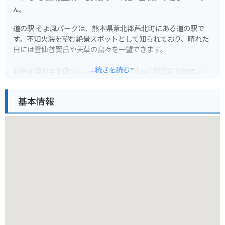
ん。
道の駅 そよ風パークは、熊本県葦北郡芦北町にある道の駅で
す。不知火海を望む絶景スポットとして知られており、晴れた
日には雲仙普賢岳や天草の島々を一望できます。
...続きを読む
新鮮な海の幸を使ったレストランや、地元の特産品を販売する
物産館があり、ドライブ中の休憩に最適です。特におすすめ
は、地元産のデコポンを使ったソフトクリームです。濃厚な甘
基本情報
みと爽やかな酸味が絶妙で、ここでしか味わえない絶品です。
バイクで訪れる場合、道の駅には広々とした駐車場が完備され
ているので安心です。周辺には、海岸線沿いを走る快適なツー
リングコースも充実しており、バイクでの観光にもおすすめで
す。道の駅を起点に、不知火海の絶景を楽しみながらツーリン
グを楽しんでみてはいかがでしょうか。