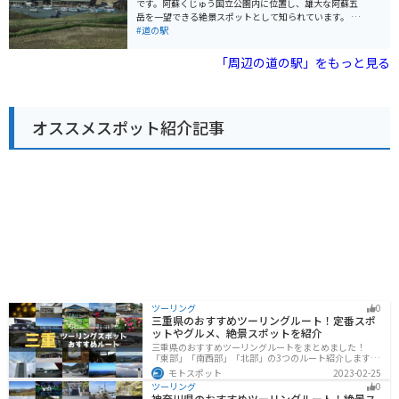
です。阿蘇くじゅう国立公園内に位置し、雄大な阿蘇五
意が必要です。
岳を一望できる絶景スポットとして知られています。 施
設内には、地元の新鮮な野菜や特産品を販売する物産
#道の駅
館、阿蘇の食材をふんだんに使った料理が味わえるレス
トラン、広々とした展望デッキなどがあります。特にお
「周辺の道の駅」をもっと見る
すすめは、阿蘇の雄大な自然を眺めながらゆったりと過
ごせる足湯です。 バイクで訪れる場合、道の駅には広々
とした駐車場が完備されているので安心です。阿蘇はツ
ーリングスポットとしても人気が高く、周辺には景色の
オススメスポット紹介記事
良いワインディングロードがたくさんあります。道の駅
あそ望の郷くぎのを拠点に、阿蘇の絶景を満喫するツー
リングを楽しんでみてはいかがでしょうか。 周辺には、
草千里ヶ浜や阿蘇山など、阿蘇を代表する観光スポット
も点在しています。お土産には、阿蘇産の牛乳を使用し
た濃厚なソフトクリームやチーズ、高原野菜などがおす
すめです。
ツーリング
0
三重県のおすすめツーリングルート！定番スポ
ットやグルメ、絶景スポットを紹介
三重県のおすすめツーリングルートをまとめました！
「東部」「南西部」「北部」の3つのルート紹介します。
標高の高いスカイラインからリアス式海岸まであるの
モトスポット
2023-02-25
で、飽きることなくツーリングを堪能できます。バイク
ツーリング
0
で三重県にツーリングに行く際は参考にしてください。
神奈川県のおすすめツーリングルート！絶景ス