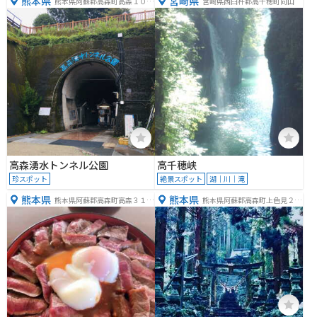
熊本県
宮崎県
熊本県阿蘇郡高森町高森１０３
宮崎県西臼杵郡高千穂町向山
４−２
高森湧水トンネル公園
高千穂峡
珍スポット
絶景スポット
湖｜川｜滝
熊本県
熊本県
熊本県阿蘇郡高森町高森３１９
熊本県阿蘇郡高森町上色見２６
１
１９