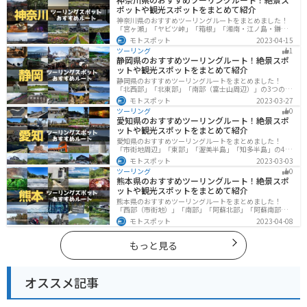
ポットや観光スポットをまとめて紹介
神奈川県のおすすめツーリングルートをまとめました！
「宮ヶ瀬」「ヤビツ峠」「箱根」「湘南・江ノ島・鎌
倉」「三浦」「みなとみらい」の6つのルート紹介しま
モトスポット
2023-04-15
す。自然豊かなスポット、歴史ある観光名所、都市部で
ツーリング
1
楽しめるツーリングスポットまで多数あります。バイク
静岡県のおすすめツーリングルート！絶景スポ
で神奈川県にツーリングに行く際は参考にしてくださ
ットや観光スポットをまとめて紹介
い。
静岡県のおすすめツーリングルートをまとめました！
「北西部」「北東部」「南部（富士山周辺）」の3つのル
ート紹介します。富士山を中心に自然豊かな景色や食事
モトスポット
2023-03-27
を楽しめるスポットが多数あります。バイクで静岡県に
ツーリング
0
ツーリングに行く際は参考にしてください。
愛知県のおすすめツーリングルート！絶景スポ
ットや観光スポットをまとめて紹介
愛知県のおすすめツーリングルートをまとめました！
「市街地周辺」「東部」「渥美半島」「知多半島」の4つ
のルート紹介します。名古屋周辺の栄えたスポットから
モトスポット
2023-03-03
山、海、美術館なども多数あり、自然・歴史・文化を満
ツーリング
0
喫するツーリングができます。バイクで愛知県にツーリ
熊本県のおすすめツーリングルート！絶景スポ
ングに行く際は参考にしてください。
ットや観光スポットをまとめて紹介
熊本県のおすすめツーリングルートをまとめました！
「西部（市街地）」「南部」「阿蘇北部」「阿蘇南部」
の4つのルート紹介します。阿蘇山や天草諸島をはじめと
モトスポット
2023-04-08
した豊かな自然や、熊本城や水前寺成趣園など歴史ある
観光スポットが多数あり、様々な楽しみ方ができます。
バイクで熊本県にツーリングに行く際は参考にしてくだ
もっと見る
さい。
オススメ記事