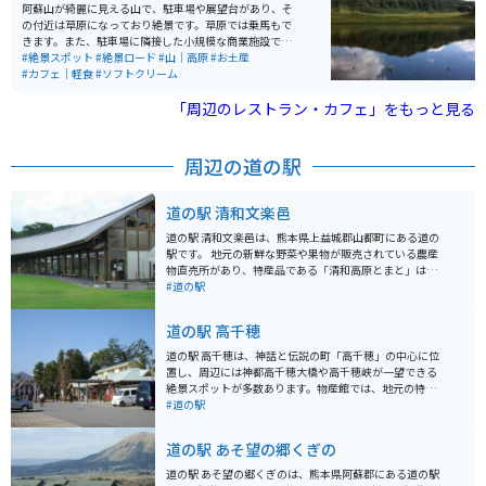
阿蘇山が綺麗に見える山で、駐車場や展望台があり、そ
の付近は草原になっており絶景です。草原では乗馬もで
きます。また、駐車場に隣接した小規模な商業施設では
お土産が購入でき、屋台のような店もあり、熊本名物の
#絶景スポット
#絶景ロード
#山｜高原
#お土産
赤牛の串焼きなどもあります。オススメはソフトクリー
#カフェ｜軽食
#ソフトクリーム
ムです。
「周辺のレストラン・カフェ」をもっと見る
周辺の道の駅
道の駅 清和文楽邑
道の駅 清和文楽邑は、熊本県上益城郡山都町にある道の
駅です。 地元の新鮮な野菜や果物が販売されている農産
物直売所があり、特産品である「清和高原とまと」は、
甘みが強く濃厚な味わいが特徴です。 レストランでは、
#道の駅
地元の食材をふんだんに使った料理を楽しむことができ
ます。 特に、だご汁定食は、熊本名物のだご汁を味わえ
道の駅 高千穂
ると人気です。 また、道の駅に隣接して「清和高原あそ
望の里くさはら」があり、温泉や宿泊施設があります。
道の駅 高千穂は、神話と伝説の町「高千穂」の中心に位
日帰り入浴も可能なので、ツーリングで疲れた体を癒や
置し、周辺には神都高千穂大橋や高千穂峡が一望できる
すのにも最適です。 周辺には緑豊かな自然が広がってお
絶景スポットが多数あります。物産館では、地元の特産
り、バイクで走るのに気持ちの良い道が多いです。 阿蘇
品や新鮮な野菜を販売しており、レストランも併設され
#道の駅
くじゅう国立公園や菊池渓谷など、雄大な自然を満喫で
ています。
きる観光スポットにもアクセスしやすいです。 【バイク
道の駅 あそ望の郷くぎの
で行く場合の注意点】 山間部を通るため、カーブやアッ
プダウンが多いです。 安全運転を心がけましょう。 秋か
道の駅 あそ望の郷くぎのは、熊本県阿蘇郡にある道の駅
ら冬にかけては、路面が凍結する可能性があるので、注