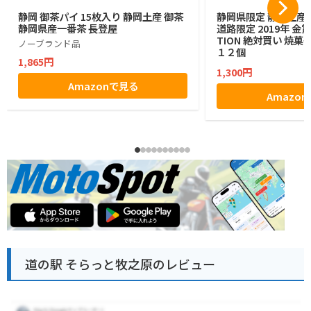
静岡 御茶パイ 15枚入り 静岡土産 御茶
静岡県限定 静岡土産 
静岡県産一番茶 長登屋
道路限定 2019年 金賞 
TION 絶対買い 焼菓
ノーブランド品
１２個
1,865円
1,300円
Amazonで見る
Amazo
道の駅 そらっと牧之原のレビュー