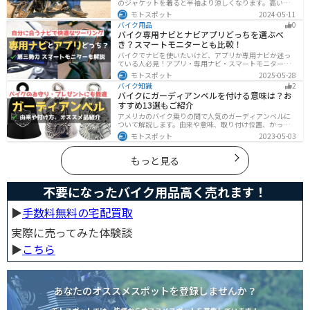
のジャケットを着ると半袖より涼しくなります。高い透
湿性のフルメッシュ素材やハーフメッシュはもちろん、
モトスポット
2024-05-11
デザイン性に優れたテキスタイルジャケットもあるの
バイク用品
0
で、カッコよくバイクに乗りたい人でも使える装備があ
バイク専用ナビとナビアプリどっちを選ぶべ
ります。
き？スマートモニターとも比較！
バイクでナビを使いたいけど、アプリか専用ナビか迷っ
ている人必見！アプリ・専用ナビ・スマートモニターの
メリット、デメリット、どんな人にオススメなのかを解
モトスポット
2025-05-28
説します。自分に合ったナビを見つけて快適なツーリン
バイク知識
2
グライフを送りましょう！
バイクにガーディアンベルを付ける意味は？お
すすめ13選もご紹介
アメリカのバイク乗りの間で人気のガーディアンベルに
ついて解説します。由来や意味、取り付け位置、かっこ
いいオススメのガーディアンベルも紹介します。自分用
モトスポット
2023-05-03
のお守りとしてだけでなく、プレゼントとしても最適な
ので、気になっている人は参考にしてみてください。
もっと見る
不要になったバイク用品高く売れます！
▶︎
手数料無料の宅配買取
実際に売ってみた体験談
▶︎
こちら
あなたのオススメスポットを登録しませんか？