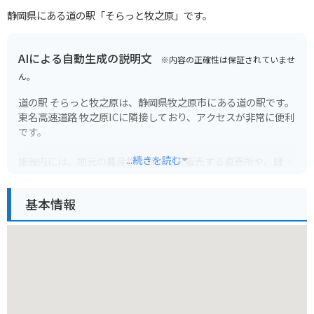
静岡県にある道の駅「そらっと牧之原」です。
AIによる自動生成の説明文
※内容の正確性は保証されていませ
ん。
道の駅 そらっと牧之原は、静岡県牧之原市にある道の駅です。
東名高速道路 牧之原ICに隣接しており、アクセスが非常に便利
です。
...続きを読む
施設内には、地元の農産物や特産品を販売する直売所や、軽食
コーナー、レストランがあります。牧之原台地で育った新鮮な
野菜や果物、お茶などが購入できます。また、レストランで
基本情報
は、地元の食材を使った料理を味わうことができます。
そらっと牧之原は、展望台としても人気があります。屋上展望
台からは、牧之原台地や茶畑、駿河湾、伊豆半島、富士山を一
望できます。特に晴れた日には、雄大な富士山を背景に広がる
茶畑の絶景を楽しむことができます。
バイクで訪れる場合は、駐車場も広く確保されているため安心