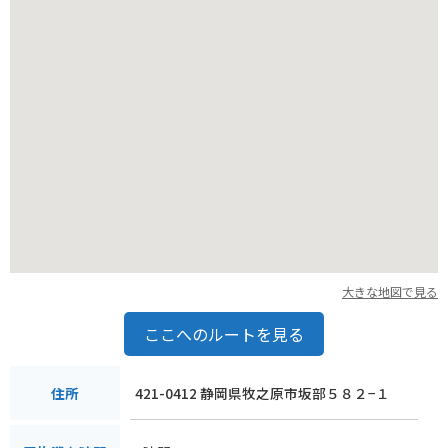
です。東名高速道路を利用すれば、都心からのアクセスも良好
です。道の駅には、ツーリングマップなども用意されているの
で、周辺の観光スポット情報なども入手できます。近隣には、
牧之原公園や、グリンピア牧之原など、自然を楽しめるスポッ
トもあります。
また、牧之原市は、緑茶の生産が盛んな地域です。道の駅で
も、様々な種類のお茶が販売されています。お土産に、地元産
の深蒸し茶を購入してみてはいかがでしょうか。
周辺には、お茶農園や製茶工場もあり、お茶摘み体験ができる
場所もあります。
牧之原台地は、温暖な気候と豊かな土壌に恵まれた、農業が盛
大きな地図で見る
んな地域です。道の駅 そらっと牧之原では、その恵みを感じる
ことができるでしょう。
ここへのルートを見る
421-0412 静岡県牧之原市坂部５８２−１
住所