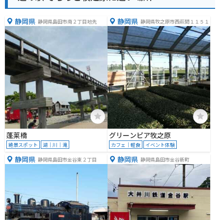
静岡県
静岡県
静岡県島田市南２丁目地先
静岡県牧之原市西萩間１１５１
蓬莱橋
グリーンピア牧之原
絶景スポット
湖｜川｜滝
カフェ｜軽食
イベント体験
静岡県
静岡県
静岡県島田市金谷東２丁目
静岡県島田市金谷新町