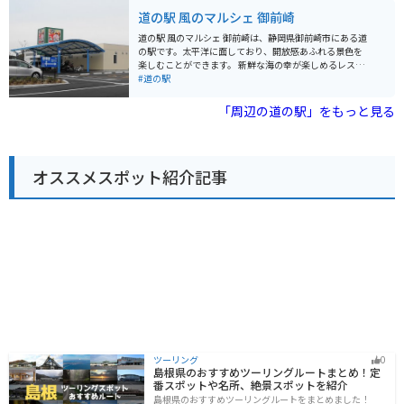
ホームページに記載
や果物、特産品を販売する直売所があります。特に、地
道の駅 風のマルシェ 御前崎
元の農家さんが丹精込めて育てたお米や、季節ごとの旬
の味覚はおすすめです。お土産選びにも最適です。 ま
道の駅 風のマルシェ 御前崎は、静岡県御前崎市にある道
た、レストランでは、地元の食材を使った郷土料理や軽
の駅です。太平洋に面しており、開放感あふれる景色を
食を楽しむことができます。名物の「お茶そば」は、藤
楽しむことができます。 新鮮な海の幸が楽しめるレスト
枝市ならではの風味豊かな一品。ドライブの途中で立ち
ランや、地元の特産品を販売するショップが人気です。
#道の駅
寄って、美味しい食事でリフレッシュするのも良いでし
駿河湾でとれたしらすや桜えび、御前崎市のブランド豚
ょう。 バイクでお越しの方には、広々とした駐車場が利
「静岡そだち」を使ったコロッケなどがおすすめです。
「周辺の道の駅」をもっと見る
用できるのが嬉しいポイントです。ツーリングの休憩場
また、バイクスタンドも設置されているので、ツーリン
所として、仲間との合流地点としても便利です。周辺に
グの休憩にも最適です。太平洋を眺めながら、潮風を感
は、風光明媚な景色を楽しめるサイクリングロードや、
じてリフレッシュできます。 周辺には、御前崎灯台や御
ハイキングコースも整備されているため、アクティブに
前崎ケープパークなど、観光スポットも点在していま
過ごしたい方にもおすすめです。特に、秋には紅葉が美
オススメスポット紹介記事
す。
しく、絶好のツーリングスポットとなります。 さらに、
道の駅の近くには、瀬戸谷温泉郷があります。旅の疲れ
を癒すのに最適な温泉で、旅の思い出をさらに豊かなも
のにしてくれるでしょう。自然、グルメ、温泉と、様々
な楽しみ方ができる「ゆとりえせとや」で、素敵なひと
ときをお過ごしください。
ツーリング
0
島根県のおすすめツーリングルートまとめ！定
番スポットや名所、絶景スポットを紹介
島根県のおすすめツーリングルートをまとめました！