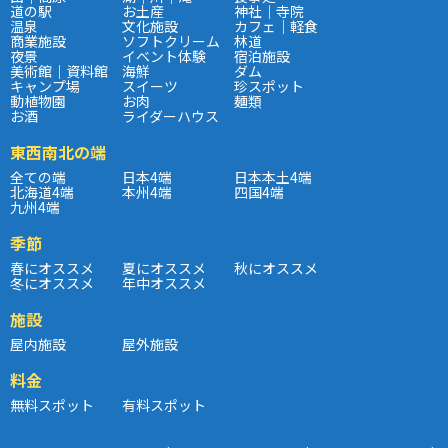
道の駅
お土産
神社｜寺院
温泉
文化施設
カフェ｜軽食
商業施設
ソフトクリーム
林道
夜景
イベント体験
宿泊施設
美術館｜資料館
海鮮
ダム
キャンプ場
スイーツ
珍スポット
動植物園
お肉
麺類
お酒
ライダーハウス
東西南北の端
全ての端
日本4端
日本本土4端
北海道4端
本州4端
四国4端
九州4端
季節
春にオススメ
夏にオススメ
秋にオススメ
冬にオススメ
年中オススメ
施設
屋内施設
屋外施設
料金
無料スポット
有料スポット