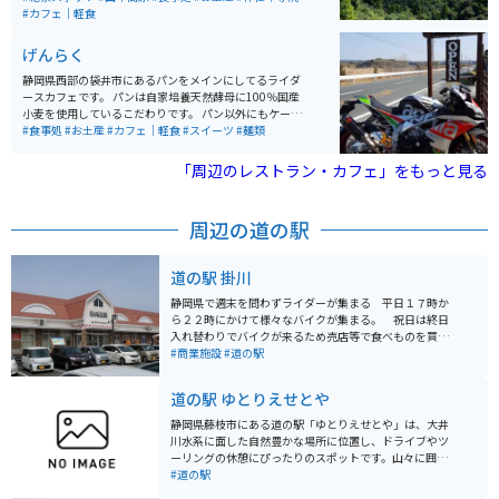
れ、春には多くの花見客で賑わいます。阿波々神社が山
#カフェ｜軽食
頂にあり、毎年4月上旬には桜祭りが開催されることで
有名です。頂上にはカフェもあり、景色を見ながらお茶
げんらく
を楽しんだり、神社の御朱印も手に入れられます。秋の
シーズンには紅葉のトンネル中を車やバイクで走れるの
静岡県西部の袋井市にあるパンをメインにしてるライダ
でオススメです。
ースカフェです。 パンは自家培養天然酵母に100％国産
小麦を使用しているこだわりです。 パン以外にもケーキ
やピラフ、ドリアが有り、どれも美味しいです。 店主も
#食事処
#お土産
#カフェ｜軽食
#スイーツ
#麺類
バイク好きであり、店内にはバイク雑誌などを置いてお
り一人で行っても楽しめる空間です。 店内が広いわけで
「周辺のレストラン・カフェ」をもっと見る
は無いので、大人数（4人～）で行く場合は事前に連絡
しておいたほうが良いかもしれません。
周辺の道の駅
道の駅 掛川
静岡県で週末を問わずライダーが集まる 平日１７時か
ら２２時にかけて様々なバイクが集まる。 祝日は終日
入れ替わりでバイクが来るため売店等で食べものを買い
バイクを眺めながら休憩をしている方が多くいる。近く
#商業施設
#道の駅
に栗ヶ岳（茶 山）があり大きな山ではないが峠を走る
ライダーもいる。※道の駅掛川は、全国でも5本の指に
道の駅 ゆとりえせとや
入るお茶の名産地である、静岡県掛川市に位置する道の
駅です。 地元産の農作物はもちろん、本場のお茶やそば
静岡県藤枝市にある道の駅「ゆとりえせとや」は、大井
を供する専門ショップなど、掛川ならではのグルメを楽
川水系に面した自然豊かな場所に位置し、ドライブやツ
しむことができます。 ・軽自動車4台、小型車222台、大
ーリングの休憩にぴったりのスポットです。山々に囲ま
型車70台、特大車5台、身体障がい者用6台 ※駐車料金
れた爽やかな空気の中、ゆったりとした時間を過ごすこ
#道の駅
無料。 24時間利用可能。 道の駅掛川の名物とろろ汁
とができます。 道の駅内には、地元で採れた新鮮な野菜