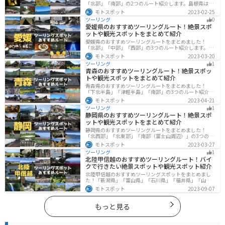
「北部」「南部」の2つのルート紹介します。島根県は、
海と山が近く、1日で全然違う景色を堪能することができ
モトスポット
2023-02-25
ます。バイクで島根県にツーリングに行く際は参考にし
ツーリング
0
てください。
愛媛県のおすすめツーリングルート！絶景スポ
ットや観光スポットをまとめて紹介
愛媛県のおすすめツーリングルートをまとめました！
「北部」「中部」「西部」の3つのルート紹介します。山
や海といった自然だけでなく、気軽に渡れる島もあり
モトスポット
2023-03-20
様々な楽しみ方ができます。バイクで愛媛県にツーリン
ツーリング
1
グに行く際は参考にしてください。
青森のおすすめツーリングルート！絶景スポッ
トや観光スポットをまとめて紹介
青森県のおすすめツーリングルートをまとめました！
「下北半島」「津軽半島」「南部」の3つのルート紹介し
ます。自然に恵まれた風光明媚な景色や歴史文化に触れ
モトスポット
2023-04-21
られる観光スポットが多くあります。バイクで青森県に
ツーリング
1
ツーリングに行く際は参考にしてください。
静岡県のおすすめツーリングルート！絶景スポ
ットや観光スポットをまとめて紹介
静岡県のおすすめツーリングルートをまとめました！
「北西部」「北東部」「南部（富士山周辺）」の3つのル
ート紹介します。富士山を中心に自然豊かな景色や食事
モトスポット
2023-03-27
を楽しめるスポットが多数あります。バイクで静岡県に
ツーリング
1
ツーリングに行く際は参考にしてください。
北陸甲信越のおすすめツーリングルート！バイ
クで行きたい絶景スポットや観光スポット紹介
北陸甲信越のおすすめツーリングスポットをまとめまし
た！「新潟県」「富山県」「石川県」「福井県」「山梨
県」「長野県」の各県の観光地紹介します。自然豊かな
モトスポット
2023-09-07
山々や湖、温泉地が点在し、四季折々の景色を楽しめる
スポットが多数あります。バイクで北陸甲信越にツーリ
ングに行く際は参考にしてください。
もっと見る