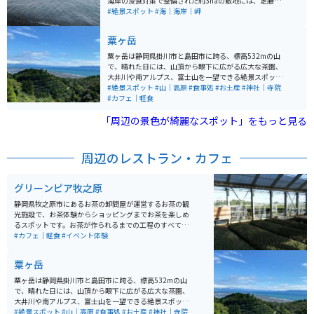
海岸の浸食対策で整備された約3haの敷地には、足腰に
優しいゴム舗装の園路があり、ウォーキングコースとし
#絶景スポット
#海｜海岸｜岬
ても利用できます。 白い砂浜と透明度の高い海を楽し
め、夏は海水浴や釣り、普段は散策やピクニックに最適
粟ヶ岳
です。バイクでのアクセスや駐車場も整っており、ツー
リングの休憩スポットとしても人気。周辺には新鮮な海
粟ヶ岳は静岡県掛川市と島田市に跨る、標高532mの山
産物を味わえる飲食店もあり、四季折々の自然とともに
で、晴れた日には、山頂から眼下に広がる広大な茶園、
ゆったり過ごせる場所です。
大井川や南アルプス、富士山を一望できる絶景スポット
です。また、約500本の桜が咲き誇る名所としても知ら
#絶景スポット
#山｜高原
#食事処
#お土産
#神社｜寺院
れ、春には多くの花見客で賑わいます。阿波々神社が山
#カフェ｜軽食
頂にあり、毎年4月上旬には桜祭りが開催されることで
「周辺の景色が綺麗なスポット」をもっと見る
有名です。頂上にはカフェもあり、景色を見ながらお茶
を楽しんだり、神社の御朱印も手に入れられます。秋の
シーズンには紅葉のトンネル中を車やバイクで走れるの
でオススメです。
周辺のレストラン・カフェ
グリーンピア牧之原
静岡県牧之原市にあるお茶の卸問屋が運営するお茶の観
光施設で、お茶体験からショッピングまでお茶を楽しめ
るスポットです。お茶が作られるまでの工程のすべてを
一つの建物の中で見学でき、グルメから体験まで幅広く
#カフェ｜軽食
#イベント体験
楽しめる観光スポットです。
粟ヶ岳
粟ヶ岳は静岡県掛川市と島田市に跨る、標高532mの山
で、晴れた日には、山頂から眼下に広がる広大な茶園、
大井川や南アルプス、富士山を一望できる絶景スポット
です。また、約500本の桜が咲き誇る名所としても知ら
#絶景スポット
#山｜高原
#食事処
#お土産
#神社｜寺院