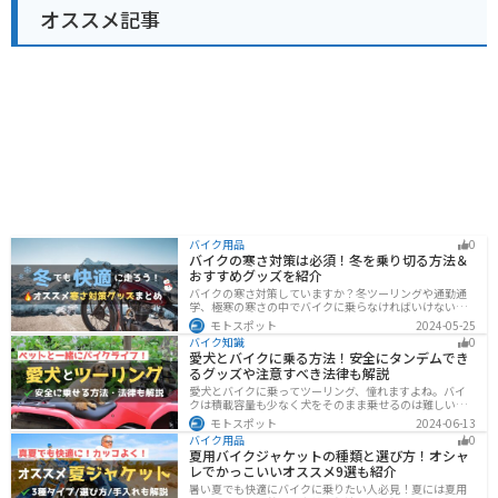
オススメ記事
バイク用品
0
バイクの寒さ対策は必須！冬を乗り切る方法＆
おすすめグッズを紹介
バイクの寒さ対策していますか？冬ツーリングや通勤通
学、極寒の寒さの中でバイクに乗らなければいけない時
でも快適に乗る方法をまとめました！オススメの寒さ対
モトスポット
2024-05-25
策グッズも紹介しているので、これで寒い冬でも快適に
バイク知識
0
バイクに乗りましょう！
愛犬とバイクに乗る方法！安全にタンデムでき
るグッズや注意すべき法律も解説
愛犬とバイクに乗ってツーリング、憧れますよね。バイ
クは積載容量も少なく犬をそのまま乗せるのは難しいで
すが、専用アイテムを使えば実現できます。この記事で
モトスポット
2024-06-13
は、安全に楽しむために必要な知識やグッズをまとめま
バイク用品
0
した。しっかりと準備して愛犬とバイクライフを満喫し
夏用バイクジャケットの種類と選び方！オシャ
ましょう！
レでかっこいいオススメ9選も紹介
暑い夏でも快適にバイクに乗りたい人必見！夏には夏用