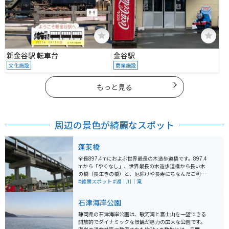
新金谷駅 転車台
金谷駅
文化施設
商業施設
もっと見る
周辺の景色が綺麗なスポット
蓬莱橋
全長897.4mにおよぶ世界最長の木造歩道橋です。897.4
mから「やくなし」、世界最長の木造歩道橋から長い木
の橋（長生きの橋）と、厄除けや長寿にちなんだご利益
スポットとして人気となっています。世界一長い木造歩
#絶景スポット
#湖｜川｜滝
道橋としてギネスブックにも登録されていて、映画やCM
の撮影にもよく使われます。 「賃取り橋」としても有名
石津海岸公園
で歩行で渡るのに100円要ります。橋の上からの大井川
は絶景！何も遮るモノがないので夏は暑いです。冬なら
静岡県の石津海岸公園は、駿河湾と富士山を一望できる
帰りに富士山も眺められます。橋のたもとに、掛川茶の
開放的でダイナミックな景観が魅力の広大な公園です。
ソフトクリームと掛川茶を飲めるお休み処もあります。