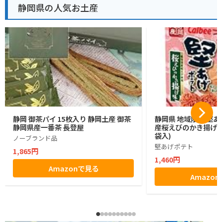
静岡県の人気お土産
静岡 御茶パイ 15枚入り 静岡土産 御茶
静岡県 地域限定 堅あ
静岡県産一番茶 長登屋
産桜えびのかき揚げ味 1
袋入)
ノーブランド品
堅あげポテト
1,865円
1,460円
Amazonで見る
Amazo