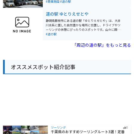
広がる茶畑の絶景を楽しむことができます。 バイクで訪
バイクを眺めながら休憩をしている方が多くいる。近く
#商業施設
#道の駅
れる場合は、駐車場も広く確保されているため安心で
に栗ヶ岳（茶 山）があり大きな山ではないが峠を走る
す。東名高速道路を利用すれば、都心からのアクセスも
ライダーもいる。※道の駅掛川は、全国でも5本の指に
道の駅 ゆとりえせとや
良好です。道の駅には、ツーリングマップなども用意さ
入るお茶の名産地である、静岡県掛川市に位置する道の
れているので、周辺の観光スポット情報なども入手でき
駅です。 地元産の農作物はもちろん、本場のお茶やそば
静岡県藤枝市にある道の駅「ゆとりえせとや」は、大井
ます。近隣には、牧之原公園や、グリンピア牧之原な
を供する専門ショップなど、掛川ならではのグルメを楽
川水系に面した自然豊かな場所に位置し、ドライブやツ
ど、自然を楽しめるスポットもあります。 また、牧之原
しむことができます。 ・軽自動車4台、小型車222台、大
ーリングの休憩にぴったりのスポットです。山々に囲ま
市は、緑茶の生産が盛んな地域です。道の駅でも、様々
型車70台、特大車5台、身体障がい者用6台 ※駐車料金
れた爽やかな空気の中、ゆったりとした時間を過ごすこ
#道の駅
な種類のお茶が販売されています。お土産に、地元産の
無料。 24時間利用可能。 道の駅掛川の名物とろろ汁
とができます。 道の駅内には、地元で採れた新鮮な野菜
深蒸し茶を購入してみてはいかがでしょうか。 周辺に
ホームページに記載
や果物、特産品を販売する直売所があります。特に、地
「周辺の道の駅」をもっと見る
は、お茶農園や製茶工場もあり、お茶摘み体験ができる
元の農家さんが丹精込めて育てたお米や、季節ごとの旬
場所もあります。 牧之原台地は、温暖な気候と豊かな土
の味覚はおすすめです。お土産選びにも最適です。 ま
壌に恵まれた、農業が盛んな地域です。道の駅 そらっと
た、レストランでは、地元の食材を使った郷土料理や軽
牧之原では、その恵みを感じることができるでしょう。
食を楽しむことができます。名物の「お茶そば」は、藤
オススメスポット紹介記事
枝市ならではの風味豊かな一品。ドライブの途中で立ち
寄って、美味しい食事でリフレッシュするのも良いでし
ょう。 バイクでお越しの方には、広々とした駐車場が利
用できるのが嬉しいポイントです。ツーリングの休憩場
所として、仲間との合流地点としても便利です。周辺に
は、風光明媚な景色を楽しめるサイクリングロードや、
ハイキングコースも整備されているため、アクティブに
過ごしたい方にもおすすめです。特に、秋には紅葉が美
しく、絶好のツーリングスポットとなります。 さらに、
道の駅の近くには、瀬戸谷温泉郷があります。旅の疲れ
を癒すのに最適な温泉で、旅の思い出をさらに豊かなも
のにしてくれるでしょう。自然、グルメ、温泉と、様々
な楽しみ方ができる「ゆとりえせとや」で、素敵なひと
ときをお過ごしください。
ツーリング
0
千葉県のおすすめツーリングルート3選！定番