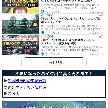
タイル6選！コーデ例やアイテムも紹介
バイクに乗る時の服は安全性を考慮する必要がありま
す。しかし、おしゃれを捨ててダサい服装では乗りたく
ないですよね？せっかくならカッコよく風を切って街を
モトスポット
2023-11-11
歩きたいもの。この記事では、そんな願いを叶えるた
バイク用品
0
め、王道から流行ファッションまでバイクに乗るときの
雨でも快適にバイクに乗る方法＆オススメ雨対
ファッションを解説します。
策グッズまとめ
雨。それはライダーの天敵です。無計画に雨の中を走ろ
うものなら 体がずぶ濡れになる バイクが汚れる 体温が奪
われて集中力が低下する 雨で視界が悪くなる 路面が濡れ
モトスポット
2023-04-23
て滑りやすくなるなど、晴れの日にはないマイナス要素
バイク知識
0
が盛りだくさんでライダーに押し寄せてきます。そんな
3輪バイクの運転に必要な免許は？メリット・
雨の中を好んで走ろうなんて誰も考えていないはずです
デメリット、注意点も解説
が、どうしても避けられない場合もありますよね。この
記事では、レインウエアや防水バッグをはじめ、ライダ
3輪バイクは高い安定性と積載力が魅力の乗り物です。車
ーや荷物を雨から守るための方法やグッズなどについて
体を傾けて曲がる「特定二輪車」は二輪免許が必要です
紹介します。雨はライダーにとって非常に厄介なモノで
が、自立する「トライク」は普通自動車免許で運転で
モトスポット
2026-01-10
すが、バッチリと対策しておけば意外と快適に走れてし
き、ヘルメット着用も任意です。維持費はバイク並みです
まうものです
が、運転特性や駐車ルールは車種により異なるため、事
前の確認が大切です。
もっと見る
不要になったバイク用品高く売れます！
▶︎
手数料無料の宅配買取
実際に売ってみた体験談
▶︎
こちら
あなたのオススメスポットを登録しませんか？