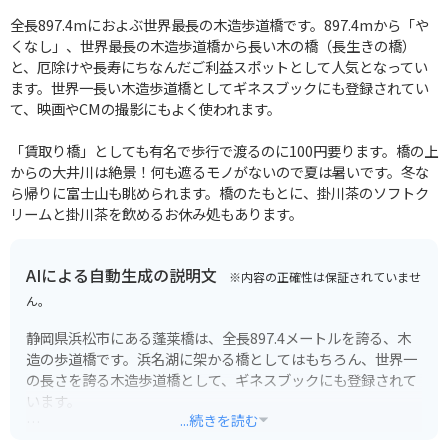
全長897.4mにおよぶ世界最長の木造歩道橋です。897.4mから「や
くなし」、世界最長の木造歩道橋から長い木の橋（長生きの橋）
と、厄除けや長寿にちなんだご利益スポットとして人気となってい
ます。世界一長い木造歩道橋としてギネスブックにも登録されてい
て、映画やCMの撮影にもよく使われます。
「賃取り橋」としても有名で歩行で渡るのに100円要ります。橋の上
からの大井川は絶景！何も遮るモノがないので夏は暑いです。冬な
ら帰りに富士山も眺められます。橋のたもとに、掛川茶のソフトク
リームと掛川茶を飲めるお休み処もあります。
AIによる自動生成の説明文
※内容の正確性は保証されていませ
ん。
静岡県浜松市にある蓬莱橋は、全長897.4メートルを誇る、木
造の歩道橋です。浜名湖に架かる橋としてはもちろん、世界一
の長さを誇る木造歩道橋として、ギネスブックにも登録されて
います。
...続きを読む
橋の上からは、雄大な浜名湖と、その周囲に広がる景色を一望