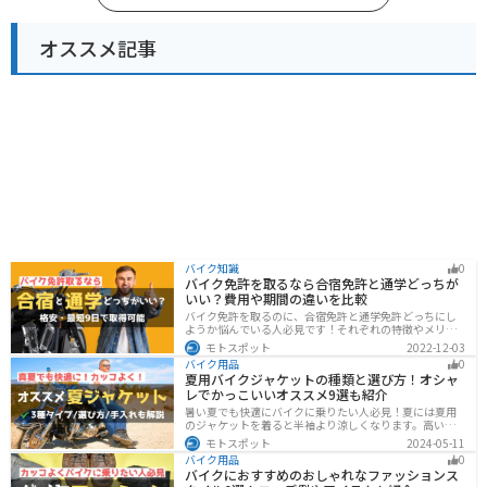
オススメ記事
バイク知識
0
バイク免許を取るなら合宿免許と通学どっちが
いい？費用や期間の違いを比較
バイク免許を取るのに、合宿免許と通学免許どっちにし
ようか悩んでいる人必見です！それぞれの特徴やメリッ
トデメリットをまとめました。早く安く免許取得したい
モトスポット
2022-12-03
なら合宿免許、他人と関わらず取りたいなら通学免許が
バイク用品
0
オススメです。自分に合った免許取得方法を選んでくだ
夏用バイクジャケットの種類と選び方！オシャ
さいね。
レでかっこいいオススメ9選も紹介
暑い夏でも快適にバイクに乗りたい人必見！夏には夏用
のジャケットを着ると半袖より涼しくなります。高い透
湿性のフルメッシュ素材やハーフメッシュはもちろん、
モトスポット
2024-05-11
デザイン性に優れたテキスタイルジャケットもあるの
バイク用品
0
で、カッコよくバイクに乗りたい人でも使える装備があ
バイクにおすすめのおしゃれなファッションス
ります。