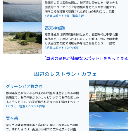
シーズンには紅葉のトンネル中を車やバイクで走れるの
静岡県の石津海岸公園は、駿河湾と富士山を一望できる
でオススメです。
開放的でダイナミックな景観が魅力の広大な公園です。
海岸の浸食対策で整備された約3haの敷地には、足腰に
優しいゴム舗装の園路があり、ウォーキングコースとし
#絶景スポット
#海｜海岸｜岬
ても利用できます。 白い砂浜と透明度の高い海を楽し
め、夏は海水浴や釣り、普段は散策やピクニックに最適
高天神城跡
です。バイクでのアクセスや駐車場も整っており、ツー
リングの休憩スポットとしても人気。周辺には新鮮な海
高天神城跡は静岡県掛川市にあり、戦国時代に重要な軍
産物を味わえる飲食店もあり、四季折々の自然とともに
事拠点として用いられました。この城は、特に徳川家康
ゆったり過ごせる場所です。
と武田信玄の間で何度も争奪戦の舞台となり、「難攻不
落の城」として知られています。標高132メートルの鶴
#絶景スポット
#文化施設
翁山にある高天神城は、かつては「高天神を制するもの
は遠江を制す」と言われ「難攻不落の名城」と呼ばれて
「周辺の景色が綺麗なスポット」をもっと見る
いましたが、家康の兵糧攻めに遭い落城しました。 美し
い山の形から鶴舞城の別称を持ち、国の史跡に指定され
ています。城跡は現在、自然に覆われた静かな遺跡とし
周辺のレストラン・カフェ
て残り、ハイキングや歴史探訪の場として人気です。か
つての戦いの歴史を感じながら、美しい自然の中で散策
を楽しむことができます。
グリーンピア牧之原
静岡県牧之原市にあるお茶の卸問屋が運営するお茶の観
光施設で、お茶体験からショッピングまでお茶を楽しめ
るスポットです。お茶が作られるまでの工程のすべてを
一つの建物の中で見学でき、グルメから体験まで幅広く
#カフェ｜軽食
#イベント体験
楽しめる観光スポットです。
粟ヶ岳
粟ヶ岳は静岡県掛川市と島田市に跨る、標高532mの山
で、晴れた日には、山頂から眼下に広がる広大な茶園、