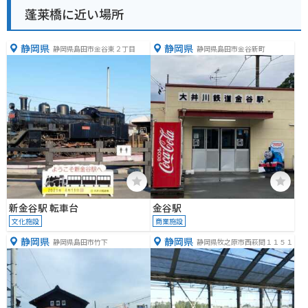
蓬莱橋に近い場所
静岡県
静岡県
静岡県島田市金谷東２丁目
静岡県島田市金谷新町
新金谷駅 転車台
金谷駅
文化施設
商業施設
静岡県
静岡県
静岡県島田市竹下
静岡県牧之原市西萩間１１５１