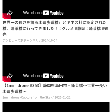
世界一の長さを誇る木造歩道橋」とギネス社に認定された
橋、蓬莱橋に行ってきました！ #グルメ #静岡 #蓬莱橋 #観
光
デンじょーの旅チャンネル / 2024-10-04
【1min. drone #353】静岡県島田市・蓬莱橋～世界一長い
木造歩道橋～
1min. drone -Capture from the Sky - / 2026-01-22