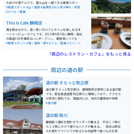
大井川や南アルプス、富士山を一望できる絶景スポット
です。また、約500本の桜が咲き誇る名所としても知ら
#絶景スポット
#山｜高原
#食事処
#お土産
#神社｜寺院
れ、春には多くの花見客で賑わいます。阿波々神社が山
#カフェ｜軽食
頂にあり、毎年4月上旬には桜祭りが開催されることで
有名です。頂上にはカフェもあり、景色を見ながらお茶
This Is Cafe 静岡店
を楽しんだり、神社の御朱印も手に入れられます。秋の
シーズンには紅葉のトンネル中を車やバイクで走れるの
海を眺めながら、思い思いのカフェタイムを楽しめるオ
でオススメです。
ーシャンビューカフェです。2015年9月7日に静岡・高松
の国道150号海岸沿いにオープンし、朝昼夜いつでもで
楽しめます。 店内は、黒を基調としたスタイルとセンス
#絶景スポット
#海｜海岸｜岬
#カフェ｜軽食
#スイーツ
あふれるインテリアが特長で、ボリューム満点の肉料理
や、バリスタが淹れるこだわりのコーヒーなどが楽しめ
「周辺のレストラン・カフェ」をもっと見る
ます。また、1階のショーケースに並べたオリジナルケー
キはテイクアウトのみの利用も可能です。 2階フロア
は、オーシャンビューの開放的な空間に100席をご用意
周辺の道の駅
しており、自家製コーヒーをはじめとする豊富なドリン
クメニューに加え、パスタ、ローストビーフプレートな
ど、ランチからディナーまでフードメニューも充実して
道の駅 そらっと牧之原
います。
道の駅 そらっと牧之原は、静岡県牧之原市にある道の駅
です。東名高速道路 牧之原ICに隣接しており、アクセス
が非常に便利です。 施設内には、地元の農産物や特産品
を販売する直売所や、軽食コーナー、レストランがあり
#道の駅
ます。牧之原台地で育った新鮮な野菜や果物、お茶など
が購入できます。また、レストランでは、地元の食材を
道の駅 掛川
使った料理を味わうことができます。 そらっと牧之原
は、展望台としても人気があります。屋上展望台から
静岡県で週末を問わずライダーが集まる 平日１７時か
は、牧之原台地や茶畑、駿河湾、伊豆半島、富士山を一
ら２２時にかけて様々なバイクが集まる。 祝日は終日
望できます。特に晴れた日には、雄大な富士山を背景に
入れ替わりでバイクが来るため売店等で食べものを買い