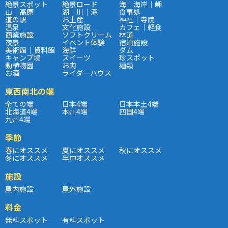
絶景スポット
絶景ロード
海｜海岸｜岬
山｜高原
湖｜川｜滝
食事処
道の駅
お土産
神社｜寺院
温泉
文化施設
カフェ｜軽食
商業施設
ソフトクリーム
林道
夜景
イベント体験
宿泊施設
美術館｜資料館
海鮮
ダム
キャンプ場
スイーツ
珍スポット
動植物園
お肉
麺類
お酒
ライダーハウス
東西南北の端
全ての端
日本4端
日本本土4端
北海道4端
本州4端
四国4端
九州4端
季節
春にオススメ
夏にオススメ
秋にオススメ
冬にオススメ
年中オススメ
施設
屋内施設
屋外施設
料金
無料スポット
有料スポット