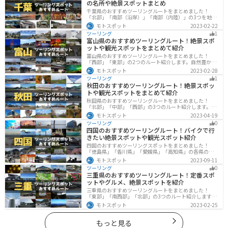
の名所や絶景スポットまとめ
千葉県のおすすめツーリングルートをまとめました！
「北部」「南部（沿岸）」「南部（内陸）」の3つを地域
別で紹介します！千葉は首都圏からのアクセスも良く、
モトスポット
2023-02-22
海と山どちらも堪能できるのでツーリングには最適な場
ツーリング
1
所です。
富山県のおすすめツーリングルート！絶景スポ
ットや観光スポットをまとめて紹介
富山県のおすすめツーリングルートをまとめました！
「西部」「東部」の2つのルート紹介します。自然豊かな
山と海、温泉が充実しており、美術館などもあるので、
モトスポット
2023-02-28
自然を満喫するツーリングができます。バイクで富山県
ツーリング
1
にツーリングに行く際は参考にしてください。
秋田のおすすめツーリングルート！絶景スポッ
トや観光スポットをまとめて紹介
秋田県のおすすめツーリングルートをまとめました！
「北部」「中部」「西部」の3つのルート紹介します。自
然豊かな山々や湖、温泉地が点在し、四季折々の景色を
モトスポット
2023-04-19
楽しめるスポットが多数あります。バイクで秋田県にツ
ツーリング
0
ーリングに行く際は参考にしてください。
四国のおすすめツーリングルート！バイクで行
きたい絶景スポットや観光スポット紹介
四国のおすすめツーリングスポットをまとめました！
「徳島県」「香川県」「愛媛県」「高知県」の各県の観
光地紹介します。自然豊かな山々や湖、温泉地が点在
モトスポット
2023-09-11
し、四季折々の景色を楽しめるスポットが多数ありま
ツーリング
0
す。バイクで四国にツーリングに行く際は参考にしてく
三重県のおすすめツーリングルート！定番スポ
ださい。
ットやグルメ、絶景スポットを紹介
三重県のおすすめツーリングルートをまとめました！
「東部」「南西部」「北部」の3つのルート紹介します。
標高の高いスカイラインからリアス式海岸まであるの
モトスポット
2023-02-25
で、飽きることなくツーリングを堪能できます。バイク
で三重県にツーリングに行く際は参考にしてください。
もっと見る