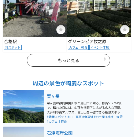
合格駅
グリーンピア牧之原
珍スポット
カフェ｜軽食
イベント体験
もっと見る
周辺の景色が綺麗なスポット
粟ヶ岳
粟ヶ岳は静岡県掛川市と島田市に跨る、標高532mの山
で、晴れた日には、山頂から眼下に広がる広大な茶園、
大井川や南アルプス、富士山を一望できる絶景スポット
です。また、約500本の桜が咲き誇る名所としても知ら
#絶景スポット
#山｜高原
#食事処
#お土産
#神社｜寺院
れ、春には多くの花見客で賑わいます。阿波々神社が山
#カフェ｜軽食
頂にあり、毎年4月上旬には桜祭りが開催されることで
有名です。頂上にはカフェもあり、景色を見ながらお茶
石津海岸公園
を楽しんだり、神社の御朱印も手に入れられます。秋の