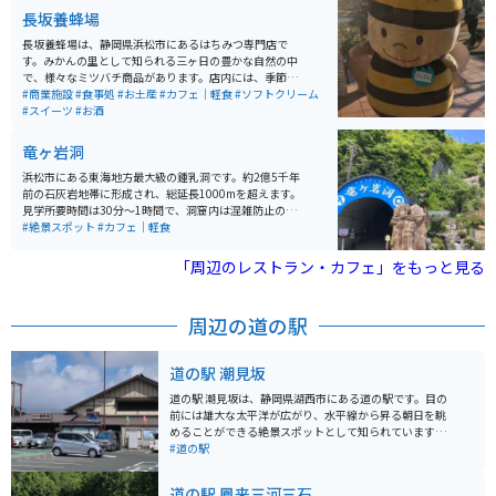
し、ゆっくりとした時間を過ごせます。また、森の中で
長坂養蜂場
小鳥たちのさえずりを聞きながらの散策は、とても癒さ
れます。自然とアートを楽しみたい人にオススメのスポ
長坂養蜂場は、静岡県浜松市にあるはちみつ専門店で
ットです。
す。みかんの里として知られる三ヶ日の豊かな自然の中
で、様々なミツバチ商品があります。店内には、季節ご
との国産はちみつをはじめとする40種類以上の商品があ
#商業施設
#食事処
#お土産
#カフェ｜軽食
#ソフトクリーム
り、試食もできます。 また、店内の中庭にはミツバチの
#スイーツ
#お酒
巣箱が設置されており、ミツバチの様子を観察すること
ができるのもユニークな体験です。長坂養蜂場では、
竜ヶ岩洞
「二代目の蜂蜜」などのオリジナルブレンドのはちみつ
を量り売りや瓶詰めで販売しており、観光客や地元の
浜松市にある東海地方最大級の鍾乳洞です。約2億5千年
人々に人気です。はちみつを使ったソフトクリームもあ
前の石灰岩地帯に形成され、総延長1000mを超えます。
り、子供から大人まで楽しめるスポットです。
見学所要時間は30分〜1時間で、洞窟内は混雑防止のた
め写真撮影不可の場所もありますが、基本的には撮影出
#絶景スポット
#カフェ｜軽食
来るため神秘的な空間をカメラに収めることができま
す。 冬に行くと肌寒く感じるため上着を用意しておくと
「周辺のレストラン・カフェ」をもっと見る
良いですが、それ以外の季節では涼しく感じます。
周辺の道の駅
道の駅 潮見坂
道の駅 潮見坂は、静岡県湖西市にある道の駅です。目の
前には雄大な太平洋が広がり、水平線から昇る朝日を眺
めることができる絶景スポットとして知られています。
周辺には、新鮮な魚介類を味わえる飲食店や、お土産店
#道の駅
が軒を連ねています。また、潮風を感じながらサイクリ
ングを楽しめるコースもあり、バイクツーリングにも最
道の駅 鳳来三河三石