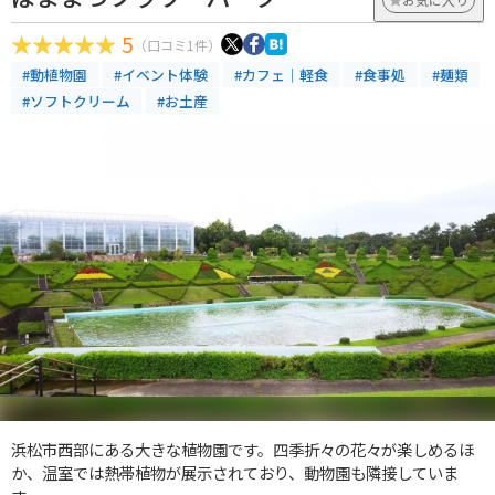
5
（口コミ1件）
#動植物園
#イベント体験
#カフェ｜軽食
#食事処
#麺類
#ソフトクリーム
#お土産
浜松市西部にある大きな植物園です。四季折々の花々が楽しめるほ
か、温室では熱帯植物が展示されており、動物園も隣接していま