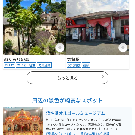
ぬくもりの森
気賀駅
お土産
カフェ｜軽食
商業施設
文化施設
麺類
もっと見る
周辺の景色が綺麗なスポット
浜名湖オルゴールミュージアム
約100年も前に作られた歴史あるオルゴールが多数展示
されているミュージアムです。実演もあり、目の前で音
色を聴きながら精巧で豪華絢爛なオルゴールをじっくり
観ることができます。オリジナルのオルゴールの組み立
#絶景スポット
#湖｜川｜滝
#お土産
#文化施設