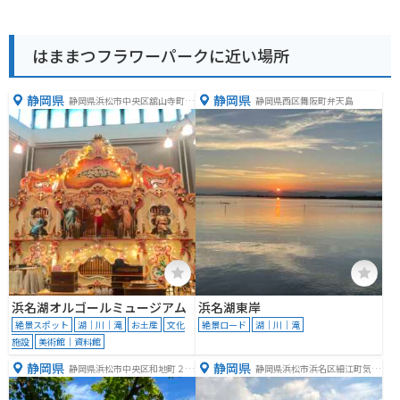
はままつフラワーパークに近い場所
静岡県
静岡県
静岡県浜松市中央区舘山寺町１
静岡県西区舞阪町弁天島
８９１
浜名湖オルゴールミュージアム
浜名湖東岸
絶景スポット
湖｜川｜滝
お土産
文化
絶景ロード
湖｜川｜滝
施設
美術館｜資料館
静岡県
静岡県
静岡県浜松市中央区和地町２９
静岡県浜松市浜名区細江町気賀
４９
気賀駅