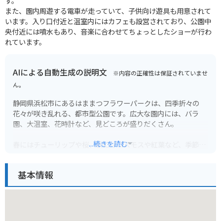
す。
また、園内周遊する電車が走っていて、子供向け遊具も用意されて
います。入り口付近と温室内にはカフェも設営されており、公園中
央付近には噴水もあり、音楽に合わせてちょっとしたショーが行わ
れています。
AIによる自動生成の説明文
※内容の正確性は保証されていませ
ん。
静岡県浜松市にあるはままつフラワーパークは、四季折々の
花々が咲き乱れる、都市型公園です。広大な園内には、バラ
園、大温室、花時計など、見どころが盛りだくさん。
...続きを読む
春にはチューリップや桜、秋にはコスモスや紅葉など、季節ご
とに異なる花を楽しむことができます。また、園内にはレスト
ランやカフェもあり、ゆっくりと過ごすことができます。
基本情報
バイクで行く場合は、園内に無料駐車場があるので安心です。
園内は広いため、歩きやすい靴で行くことをおすすめします。