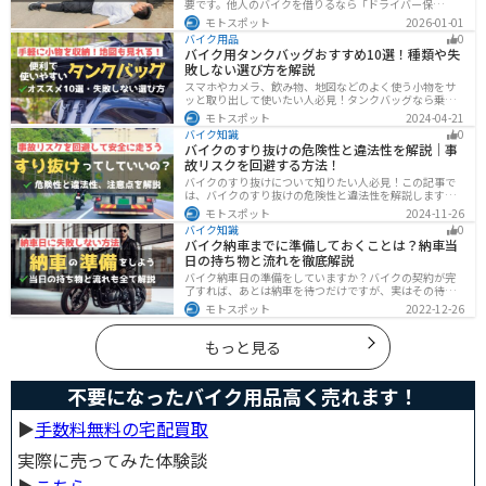
要です。他人のバイクを借りるなら「ドライバー保
険」、125cc以下で家族が車持ちなら「ファミリーバイク
モトスポット
2026-01-01
特約」、自身のバイクなら「バイク保険の短期加入」が
バイク用品
0
有効です。手間を省くなら、任意保険込みの「レンタル
バイク用タンクバッグおすすめ10選！種類や失
バイク」も選べます。
敗しない選び方を解説
スマホやカメラ、飲み物、地図などのよく使う小物をサ
ッと取り出して使いたい人必見！タンクバッグなら乗車
中でも簡単に荷物を確認できます。脱着もマグネットや
モトスポット
2024-04-21
吸盤でつけるだけで非常に簡単、しっかり固定したい人
バイク知識
0
はベルトを使うこともできます。
バイクのすり抜けの危険性と違法性を解説｜事
故リスクを回避する方法！
バイクのすり抜けについて知りたい人必見！この記事で
は、バイクのすり抜けの危険性と違法性を解説します。
実は、すり抜けによる事故のリスクは想像以上に高いで
モトスポット
2024-11-26
す。記事を参考にすり抜けのリスクを理解し、安全運転
バイク知識
0
に努めましょう。
バイク納車までに準備しておくことは？納車当
日の持ち物と流れを徹底解説
バイク納車日の準備をしていますか？バイクの契約が完
了すれば、あとは納車を待つだけですが、実はその待っ
ている間に準備しておくことはたくさんあります。納車
モトスポット
2022-12-26
当日に慌てずに済むよう、しっかり確認して準備してお
きましょう。
もっと見る
不要になったバイク用品高く売れます！
▶︎
手数料無料の宅配買取
実際に売ってみた体験談