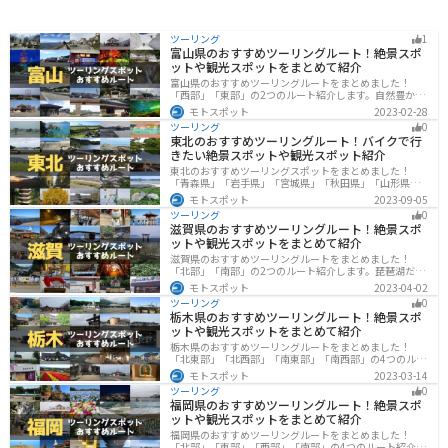
ツーリング
1
富山県のおすすめツーリングルート！絶景スポ
ットや観光スポットをまとめて紹介
富山県のおすすめツーリングルートをまとめました！
「西部」「東部」の2つのルート紹介します。自然豊かな
山と海、温泉が充実しており、美術館などもあるので、
モトスポット
2023-02-28
自然を満喫するツーリングができます。バイクで富山県
ツーリング
0
にツーリングに行く際は参考にしてください。
東北のおすすめツーリングルート！バイクで行
きたい絶景スポットや観光スポット紹介
東北のおすすめツーリングスポットをまとめました！
「青森県」「岩手県」「宮城県」「秋田県」「山形県」
「福島県」の各県の観光地紹介します。自然豊かな山々
モトスポット
2023-09-05
や湖、温泉地が点在し、四季折々の景色を楽しめるスポ
ツーリング
0
ットが多数あります。バイクで東北にツーリングに行く
滋賀県のおすすめツーリングルート！絶景スポ
際は参考にしてください。
ットや観光スポットをまとめて紹介
滋賀県のおすすめツーリングルートをまとめました！
「北部」「南部」の2つのルート紹介します。琵琶湖だけ
でなく、比叡山ドライブウェイなどの山を楽しめるスポ
モトスポット
2023-04-02
ットも多数あります。バイクで滋賀県にツーリングに行
ツーリング
0
く際は参考にしてください。
栃木県のおすすめツーリングルート！絶景スポ
ットや観光スポットをまとめて紹介
栃木県のおすすめツーリングルートをまとめました！
「北東部」「北西部」「南東部」「南西部」の4つのルー
ト紹介します。日本を代表する神社や広大な山や滝、湖
モトスポット
2023-03-14
などを歴史や自然を満喫するツーリングができます。バ
ツーリング
0
イクで栃木県にツーリングに行く際は参考にしてくださ
福岡県のおすすめツーリングルート！絶景スポ
い。
ットや観光スポットをまとめて紹介
福岡県のおすすめツーリングルートをまとめました！
「北部」「東部」「西部」「南部」の4つのルート紹介し