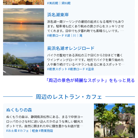
てが楽しめる体験工房もあります。 ミュージアムまで
#美術館｜資料館
は、ロープウェイで浜名湖の上を渡って向かいます。天
候などでロープウェイが運休の場合は休館することもあ
浜名湖東岸
るようなので、天気が心配な日は訪問前に確認しておく
と良いです。
浜名湖一周ツーリングの最初の起点となる場所でもあり
ます。駐車場も広くあり眺めの良さが心をスッキリさせ
てくれます。日中でも夕暮れ時でも素晴らしいです。近
隣にホテルや旅館も多くあり、浜松名物の鰻屋さんもあ
#絶景ロード
#湖｜川｜滝
るので合わせて楽しめます。
奥浜名湖オレンジロード
バイクの聖地である浜松の三ケ日ICから3分ほどで着く
ワインディングロードです。地元でバイクを乗り始めた
人や乗り続けているベテランも走るに来るスポットで
す。 一部の路面にギャップや落ち葉などあり慎重に走ら
#絶景スポット
#絶景ロード
#温泉
ないといけない箇所もありますが、基本は農道とは思え
ないほどの綺麗さです。 そして、浜名湖を一望出来る景
「周辺の景色が綺麗なスポット」をもっと見る
色は一度訪れる価値アリです。
周辺のレストラン・カフェ
ぬくもりの森
ぬくもりの森は、静岡県浜松市にある、まるで中世ヨー
ロッパの小さな村に迷い込んだかのような美しい観光ス
ポットです。自然に囲まれた中に個性豊かなお店が並
び、ワクワクします。建築家佐々木茂良氏によって造ら
#お土産
#カフェ｜軽食
#商業施設
れた独特の風合いの建物は、カフェやお土産店などを擁