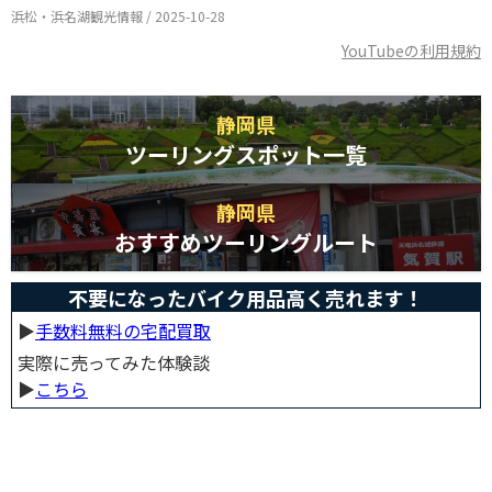
浜松・浜名湖観光情報 / 2025-10-28
YouTubeの利用規約
静岡県
ツーリングスポット一覧
静岡県
おすすめツーリングルート
不要になったバイク用品高く売れます！
▶︎
手数料無料の宅配買取
実際に売ってみた体験談
▶︎
こちら