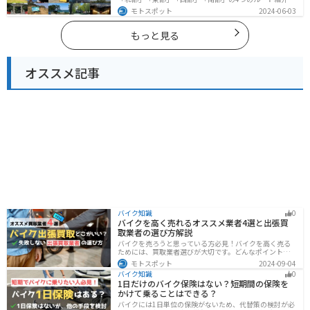
ます。豊かな自然から歴史ある名所、グルメまで多彩な
モトスポット
2024-06-03
魅力が詰まっており、様々な楽しみ方ができます。バイ
クで福岡県にツーリングに行く際は参考にしてくださ
い。
もっと見る
オススメ記事
バイク知識
0
バイクを高く売れるオススメ業者4選と出張買
取業者の選び方解説
バイクを売ろうと思っている方必見！バイクを高く売る
ためには、買取業者選びが大切です。どんなポイントで
業者を選べばいいのか見るべきポイントを7つまとめまし
モトスポット
2024-09-04
た。また、買取実績が豊富なオススメの買取業者を4つを
バイク知識
0
厳選・解説します。
1日だけのバイク保険はない？短期間の保険を
かけて乗ることはできる？
バイクには1日単位の保険がないため、代替策の検討が必