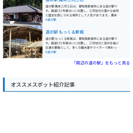
適です。 名産品としては、しらすや桜えびなどの海産物
が有名です。お土産には、地元産の食材を使った加工品
道の駅 鳳来三河三石は、愛知県新城市にある道の駅で
や、道の駅オリジナルグッズも人気があります。
す。国道151号線沿いに位置し、三河地方の豊かな自然
と歴史を感じられる場所として人気があります。 鳳来寺
山や乳岩峡などの景勝地へのアクセスも良く、ドライブ
#道の駅
の休憩スポットとしても最適です。地元産の新鮮な野菜
や果物、特産品などを販売する直売所や、鳳来寺山ろく
道の駅 もっくる新城
で採れた新鮮な食材を使った料理を提供するレストラン
もあります。 バイクで訪れる場合、道の駅には広い駐車
道の駅 もっくる新城は、愛知県新城市にある道の駅で
場が完備されているので安心です。周辺には、鳳来寺山
す。国道151号線沿いに位置し、三河地方と信州を結ぶ
のワインディングロードなど、ツーリングに最適なルー
交通の要衝として、多くの観光客やライダーで賑わって
トもたくさんあります。お土産には、地元産の五平餅
います。 地元の農産物直売所では、新鮮な野菜や果物が
#道の駅
や、鳳来寺山の湧き水を使った地ビールなどがおすすめ
販売されており、特に新城茶やトマトはおすすめです。
です。
また、食堂では、地元産の食材を使った料理を楽しむこ
「周辺の道の駅」をもっと見る
とができます。 バイク置き場も広く、ツーリングの休憩
スポットとしても最適です。周辺には、桜の名所として
知られる桜淵公園や、歴史的な城下町である岡崎市な
ど、観光スポットも豊富です。 【おすすめポイント】 *
オススメスポット紹介記事
新鮮な地元産の野菜や果物が購入できる * 地元の食材を
使った料理が楽しめる * バイク置き場が広く、ツーリン
グに最適 * 周辺に観光スポットが多い