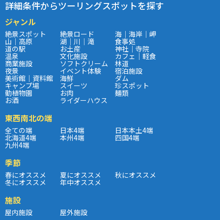
詳細条件からツーリングスポットを探す
ジャンル
絶景スポット
絶景ロード
海｜海岸｜岬
山｜高原
湖｜川｜滝
食事処
道の駅
お土産
神社｜寺院
温泉
文化施設
カフェ｜軽食
商業施設
ソフトクリーム
林道
夜景
イベント体験
宿泊施設
美術館｜資料館
海鮮
ダム
キャンプ場
スイーツ
珍スポット
動植物園
お肉
麺類
お酒
ライダーハウス
東西南北の端
全ての端
日本4端
日本本土4端
北海道4端
本州4端
四国4端
九州4端
季節
春にオススメ
夏にオススメ
秋にオススメ
冬にオススメ
年中オススメ
施設
屋内施設
屋外施設