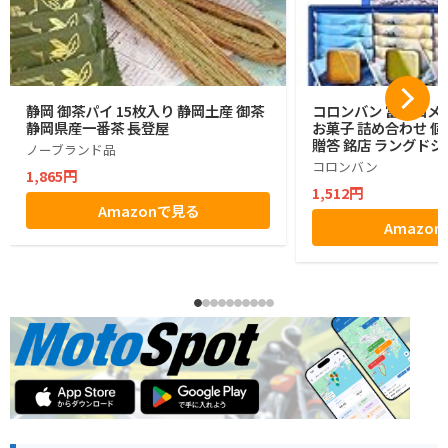
静岡 御茶パイ 15枚入り 静岡土産 御茶
コロンバン 富士山メ
静岡県産一番茶 長登屋
お菓子 詰め合わせ 個
贈答 銘店 ラングドシ
ノーブランド品
コロンバン
1,865円
1,512円
Amazonで見る
Amazo