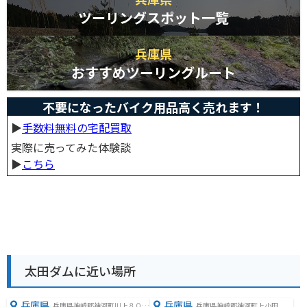
ツーリングスポット一覧
兵庫県
おすすめツーリングルート
不要になったバイク用品高く売れます！
▶︎
手数料無料の宅配買取
実際に売ってみた体験談
▶︎
こちら
太田ダムに近い場所
兵庫県
兵庫県
兵庫県神崎郡神河町川上８０１
兵庫県神崎郡神河町上小田