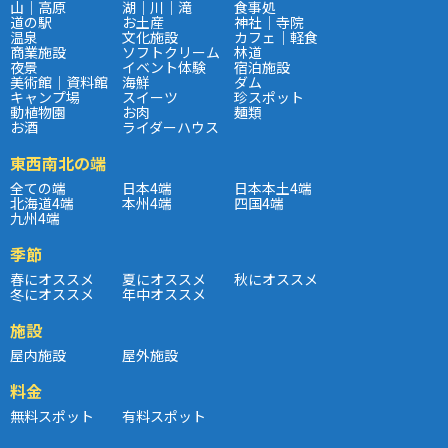
山｜高原
湖｜川｜滝
食事処
道の駅
お土産
神社｜寺院
温泉
文化施設
カフェ｜軽食
商業施設
ソフトクリーム
林道
夜景
イベント体験
宿泊施設
美術館｜資料館
海鮮
ダム
キャンプ場
スイーツ
珍スポット
動植物園
お肉
麺類
お酒
ライダーハウス
東西南北の端
全ての端
日本4端
日本本土4端
北海道4端
本州4端
四国4端
九州4端
季節
春にオススメ
夏にオススメ
秋にオススメ
冬にオススメ
年中オススメ
施設
屋内施設
屋外施設
料金
無料スポット
有料スポット