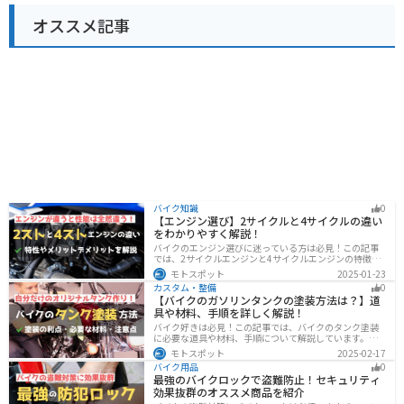
オススメ記事
バイク知識
0
【エンジン選び】2サイクルと4サイクルの違い
をわかりやすく解説！
バイクのエンジン選びに迷っている方は必見！この記事
では、2サイクルエンジンと4サイクルエンジンの特徴や
メリット、選び方を解説しています。実は、4サイクルエ
モトスポット
2025-01-23
ンジンは燃費が良く経済的で扱いやすいため、初心者の
カスタム・整備
0
方にはおすすめです。記事を読めば、最適なエンジン選
【バイクのガソリンタンクの塗装方法は？】道
びのヒントが得られます。
具や材料、手順を詳しく解説！
バイク好きは必見！この記事では、バイクのタンク塗装
に必要な道具や材料、手順について解説しています。実
はバイクのタンクを塗装すると、傷や錆を修復でき、タ
モトスポット
2025-02-17
ンクの長持ちにつながります。この記事を読めば、自分
バイク用品
0
でバイクのタンクを塗装する方法がわかるでしょう。
最強のバイクロックで盗難防止！セキュリティ
効果抜群のオススメ商品を紹介