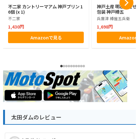
不二家 カントリーマアム 神戸プリン 1
神戸土産 明石たこせん
6個 (x 1)
包装 神戸樽五
不二家
兵庫津 樽屋五兵衛
1,430円
1,698円
Amazonで見る
Amazo
太田ダムのレビュー