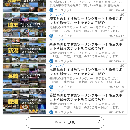
淡路島のおすすめツーリングルートをまとめました！北
淡路海岸や南淡路海岸など美しい海岸線、国営明石海峡
公園や淡路夢舞台など、自然とアートが融合した施設も
モトスポット
2023-04-24
多数あります。バイクで淡路島にツーリングに行く際は
ツーリング
0
参考にしてください。
埼玉県のおすすめツーリングルート！絶景スポ
ットや観光スポットをまとめて紹介
埼玉県のおすすめツーリングルートをまとめました！
「西部」「北部」「南部」の3つのルート紹介します。自
然豊かな西側と街中の東側で違った楽しみ方ができま
モトスポット
2023-03-16
す。バイクで埼玉県にツーリングに行く際は参考にして
ツーリング
0
ください。
新潟県のおすすめツーリングルート！絶景スポ
ットや観光スポットをまとめて紹介
新潟県のおすすめツーリングルートをまとめました！
「上越」「中越」「下越」の3つのルート紹介します。自
然豊かな山と海、グルメも充実しており、自然を満喫す
モトスポット
2024-06-03
るツーリングができます。バイクで新潟県にツーリング
ツーリング
0
に行く際は参考にしてください。
長崎県のおすすめツーリングルート！絶景スポ
ットや観光スポットをまとめて紹介
長崎県のおすすめツーリングルートをまとめました！
「北部」「南西部」「南東部」の3つのルート紹介しま
す。国際色豊かな街並みや世界遺産、絶景ポイントが数
モトスポット
2023-04-09
多く存在し、様々な楽しみ方ができます。バイクで長崎
ツーリング
0
県にツーリングに行く際は参考にしてください。
愛媛県のおすすめツーリングルート！絶景スポ
ットや観光スポットをまとめて紹介
愛媛県のおすすめツーリングルートをまとめました！
「北部」「中部」「西部」の3つのルート紹介します。山
や海といった自然だけでなく、気軽に渡れる島もあり
モトスポット
2023-03-20
様々な楽しみ方ができます。バイクで愛媛県にツーリン
グに行く際は参考にしてください。
もっと見る