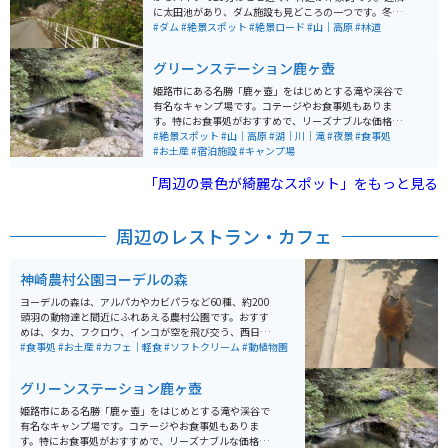
に太田池があり、ダム施設も見どころの一つです。冬場
はスキー場としても有名です。
#ダム
#絶景スポット
#絶景ロード
#山｜高原
#林道
グリーンステーション鹿ヶ壺
姫路市にある名勝「鹿ヶ壺」をはじめとする滝や渓谷で
有名なキャンプ場です。コテージやお食事処もありま
す。特にお食事処がおすすめで、リーズナブルな価格で
定食が楽しめます。夏はゆるやかな滝で川遊びができる
#絶景スポット
#山｜高原
#湖｜川｜滝
#夜景
#食事処
ため、家族連れにもおすすめです。
#お土産
#宿泊施設
#キャンプ場
「周辺の景色が綺麗なスポット」をもっと見る
周辺のレストラン・カフェ
神崎農村公園ヨーデルの森
ヨーデルの森は、アルパカやカビパラなど60種、約200
頭羽の動物達と間近にふれあえる農村公園です。おすす
めは、タカ、フクロウ、インコが空を飛び交う、西日本
最大級のバードパフォーマンスショーです。 パン作りや
#食事処
#お土産
#カフェ｜軽食
#ソフトクリーム
#動植物園
ピザ作り体験もでき、芝滑りもあります。花畑も綺麗
で、沢山の種類の花が咲いています。お土産は、園内の
グリーンステーション鹿ヶ壺
工房で作られたプリンが人気でソフトクリームも美味し
いです。
姫路市にある名勝「鹿ヶ壺」をはじめとする滝や渓谷で
有名なキャンプ場です。コテージやお食事処もありま
す。特にお食事処がおすすめで、リーズナブルな価格で