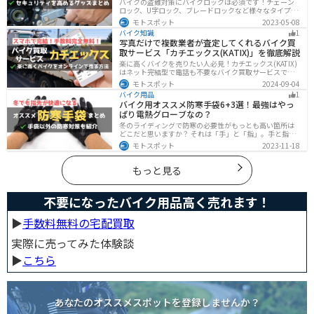
バイクの盗難対策にバイクロックは必須です！チェーン
ロック、U字ロック、ブレードロックなど様々なタイプが
あるので自分の用途に合った使いやすいものを選びまし
モトスポット
2023-05-08
ょう。この記事ではバイクロックの種類と特徴、それぞ
バイク知識
1
れ最強の商品を紹介します。
写真だけで複数業者が査定してくれるバイク買
取サービス「カチエックス(KATIX)」を徹底解説
楽に高くバイクを売りたい人必見！カチエックス(KATIX)
はネット完結型で電話も不要なバイク買取サービスで
す。バイク情報と写真を登録するだけで、複数のバイク
モトスポット
2024-09-04
業者がオークション形式で価格を競い合ってくれるの
バイク用品
1
で、何もせず最高値でバイクを売ることができます。
バイク用オススメ防寒手袋6+3選！最強はやっ
ぱり電熱グローブなの？
冬のライディングで防寒の必要性がもっとも高い箇所は
どこだと思いますか？ それは「手」と「指」。手と指が
冷えてしまうと、防寒ジャケットをいくら着込んでも寒
モトスポット
2023-11-18
さから逃れることはできません。そんな防寒の要となる
オススメ防寒手袋を紹介します。
もっと見る
不要になったバイク用品高く売れます！
▶︎
手数料無料の宅配買取
実際に売ってみた体験談
▶︎
こちら
あなたのオススメスポットを登録しませんか？