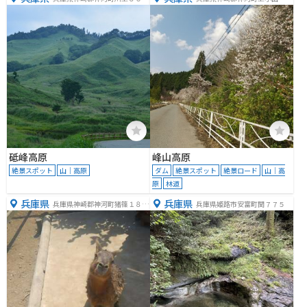
−１２
砥峰高原
峰山高原
絶景スポット
山｜高原
ダム
絶景スポット
絶景ロード
山｜高
原
林道
兵庫県
兵庫県
兵庫県神崎郡神河町猪篠１８６
兵庫県姫路市安富町関７７５
８