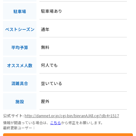
駐車場あり
駐車場
通年
ベストシーズン
無料
平均予算
何人でも
オススメ人数
空いている
混雑具合
屋外
施設
公式サイト:
http://damnet.or.jp/cgi-bin/binranA/All.cgi?db4=1517
情報が間違っている場合は、
こちら
から修正をお願いします。
最終更新ユーザー：