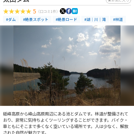
5
（口コミ1件）
#ダム
#絶景スポット
#絶景ロード
#湖｜川｜滝
#林道
砥峰高原から峰山高原周辺にある池とダムです。林道が整備されて
おり、非常に気持ちよくツーリングすることができます。バイク・
車ともにそこまで多くなく空いている場所です。人は少なく、解放
された自然が魅力です。