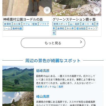
神崎農村公園ヨーデルの森
グリーンステーション鹿ヶ壺
食事処
お土産
カフェ｜軽食
ソフトク
絶景スポット
山｜高原
湖｜川｜滝
夜
リーム
動植物園
景
食事処
お土産
宿泊施設
キャンプ
場
もっと見る
周辺の景色が綺麗なスポット
砥峰高原
田舎町の山にある、一面ススキの高原です。広々として
いて遠くの方まで景色が楽しめます。季節により様々な
色を見せてくれます。 山頂にあり、人も少ないので一人
でのんびりしたい、ゆっくりしたい時にはオススメで
#絶景スポット
#山｜高原
す。映画やドラマの撮影にも使われることがあるようで
す。
峰山高原
兵庫県の中腹にある高原です。ススキが有名な砥峰高原
からバイクで20分ほどと近く、林道が印象的です。近隣