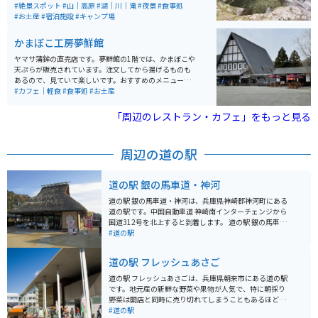
定食が楽しめます。夏はゆるやかな滝で川遊びができる
#絶景スポット
#山｜高原
#湖｜川｜滝
#夜景
#食事処
ため、家族連れにもおすすめです。
#お土産
#宿泊施設
#キャンプ場
かまぼこ工房夢鮮館
ヤマサ蒲鉾の直売店です。夢鮮館の1階では、かまぼこや
天ぷらが販売されています。注文してから揚げるものも
あるので、見ていて楽しいです。おすすめのメニューは
城下町ドッグ（チーカマドッグ）です。また、2階には休
#カフェ｜軽食
#食事処
#お土産
憩所があるためそちらで買ったものを食べられますが、
おすすめは外のベンチです。近くに花畑があるので、眺
「周辺のレストラン・カフェ」をもっと見る
めながら食べると気持ちが良いです。
周辺の道の駅
道の駅 銀の馬車道・神河
道の駅 銀の馬車道・神河は、兵庫県神崎郡神河町にある
道の駅です。中国自動車道 神崎南インターチェンジから
国道312号を北上すると到着します。 道の駅 銀の馬車
道・神河は、その名の通り、かつて銀を運搬する馬車が
#道の駅
通った「銀の馬車道」の跡地に位置しています。道の駅
には、レストランや特産品販売所があり、地元の食材を
道の駅 フレッシュあさご
使った料理や、特産品を購入することができます。ま
た、観光案内所では、周辺の観光スポットの情報を入手
道の駅 フレッシュあさごは、兵庫県朝来市にある道の駅
することができます。 バイクで訪れる場合、道の駅には
です。地元産の新鮮な野菜や果物が人気で、特に朝採り
広い駐車場が完備されているので安心です。周辺には、
野菜は開店と同時に売り切れてしまうこともあるほどで
播磨高原東部の山々が連なり、四季折々の美しい景色を
す。 レストランでは、地元産の食材を使った料理が楽し
#道の駅
楽しむことができます。特に、春の新緑や秋の紅葉の時