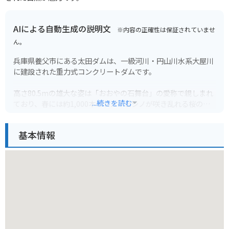
AIによる自動生成の説明文
※内容の正確性は保証されていませ
ん。
兵庫県養父市にある太田ダムは、一級河川・円山川水系大屋川
に建設された重力式コンクリートダムです。
高さ80.5mの雄大な姿は「おおやの石舞台」の愛称で親しまれ
...続きを読む
ており、春には約1,000本のソメイヨシノが咲き乱れる桜の名
所としても知られています。ダム湖周辺には、キャンプ場や遊
歩道などが整備され、自然を満喫できます。また、ダム堤体内
基本情報
部の見学も可能で、ダムの仕組みや歴史について学ぶことがで
きます。
バイクで訪れる際は、ダム周辺のワインディングロードも魅力
です。ただし、カーブや勾配が多い区間もあるので、安全運転
を心がけましょう。