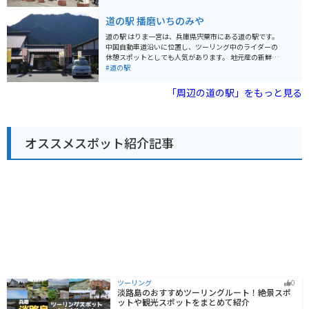
めます。但馬牛や猪肉など、ここでしか味わえないメニ
期はおすすめです。また、道の駅からほど近い場所に
ューも人気です。 バイクで訪れる場合、道の駅には広い
道の駅 播磨いちのみや
は、峰山高原や砥峰高原といった、雄大な自然が広がる
駐車場が完備されているので安心です。また、周辺には
観光スポットもあります。 神河町は、名水百選にも選ば
竹田城跡などの観光スポットも点在しており、ツーリン
道の駅 はりま一宮は、兵庫県宍粟市にある道の駅です。
れた「千ヶ峰の銘水」が湧き出る町として知られていま
グの拠点としても最適です。 道の駅 フレッシュあさご
中国自動車道沿いに位置し、ツーリング中のライダーの
す。道の駅では、この名水を汲むこともできるので、ぜ
は、地元の美味しいものを堪能できるのはもちろんのこ
休憩スポットとしても人気があります。 地元産の新鮮な
ひお土産にどうぞ。また、地元産の新鮮な野菜や果物も
と、周辺の観光も楽しめるスポットです。
野菜や果物が販売されている直売所があり、特産の「播
#道の駅
販売されており、地元の味覚を楽しむことができます。
州百日どり」を使った弁当や惣菜も人気です。 レストラ
道の駅 銀の馬車道・神河は、自然豊かな場所に位置し、
ンでは、地元産の食材をふんだんに使った料理を楽しむ
「周辺の道の駅」をもっと見る
ドライブやツーリングの休憩場所として最適なだけでな
ことができます。中でも、宍粟牛を使った料理は絶品で
く、地元の魅力に触れることができる観光拠点としても
す。 バイクで訪れる場合、駐車場も広く、休憩しやすい
おすすめです。
環境が整っています。道の駅からは、周辺の観光スポッ
トへのアクセスも良好です。 例えば、車で約10分の場所
オススメスポット紹介記事
には、日本の滝百選にも選ばれた「原不動滝」がありま
す。落差約100mの雄大な滝は一見の価値があります。ま
た、車で約20分の場所には、豊かな自然に囲まれた「フ
ォレストステーション波賀」があり、キャンプやバーベ
キューを楽しむことができます。
ツーリング
0
淡路島のおすすめツーリングルート！絶景スポ
ットや観光スポットをまとめて紹介