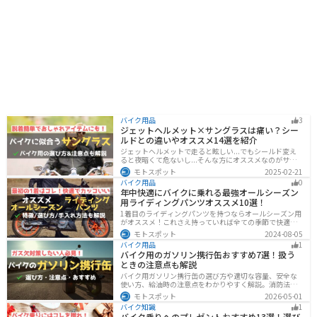
バイク用品
3
ジェットヘルメット×サングラスは痛い？シー
ルドとの違いやオススメ14選を紹介
ジェットヘルメットで走ると眩しい...でもシールド変え
ると夜暗くて危ないし...そんな方にオススメなのがサン
グラスです！サングラスなら付け外しが自由で、眩しい
モトスポット
2025-02-21
時だけ使えます。バイクを降りてからのファッションと
バイク用品
0
しても使えるおしゃれアイテムです。
年中快適にバイクに乗れる最強オールシーズン
用ライディングパンツオススメ10選！
1着目のライディングパンツを持つならオールシーズン用
がオススメ！これさえ持っていれば全ての季節で快適に
ツーリングできます。快適性だけでなく、機能性やデザ
モトスポット
2024-08-05
インに優れたものも多くあるので、安全にカッコよくバ
バイク用品
1
イクに乗りたい人は是非持っておきましょう。
バイク用のガソリン携行缶おすすめ7選！扱う
ときの注意点も解説
バイク用ガソリン携行缶の選び方や適切な容量、安全な
使い方、給油時の注意点をわかりやすく解説。消防法適
合品の見分け方や保管・圧力調整のコツ、スタンドでの
モトスポット
2026-05-01
給油ルールまで網羅し、ツーリング時のガス欠対策をサ
バイク知識
1
ポート。SOTOやKIJIMAなどおすすめ携行缶も紹介しま
バイク乗りへのプレゼントおすすめ13選！選び