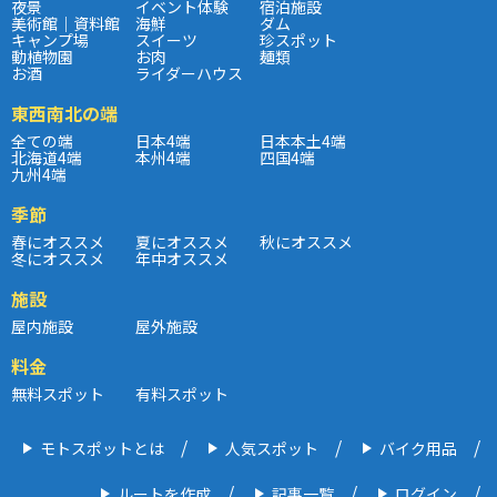
夜景
イベント体験
宿泊施設
美術館｜資料館
海鮮
ダム
キャンプ場
スイーツ
珍スポット
動植物園
お肉
麺類
お酒
ライダーハウス
東西南北の端
全ての端
日本4端
日本本土4端
北海道4端
本州4端
四国4端
九州4端
季節
春にオススメ
夏にオススメ
秋にオススメ
冬にオススメ
年中オススメ
施設
屋内施設
屋外施設
料金
無料スポット
有料スポット
モトスポットとは
人気スポット
バイク用品
ルートを作成
記事一覧
ログイン