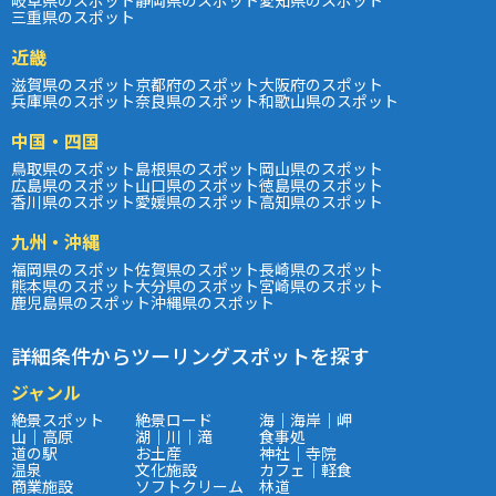
三重県のスポット
近畿
滋賀県のスポット
京都府のスポット
大阪府のスポット
兵庫県のスポット
奈良県のスポット
和歌山県のスポット
中国・四国
鳥取県のスポット
島根県のスポット
岡山県のスポット
広島県のスポット
山口県のスポット
徳島県のスポット
香川県のスポット
愛媛県のスポット
高知県のスポット
九州・沖縄
福岡県のスポット
佐賀県のスポット
長崎県のスポット
熊本県のスポット
大分県のスポット
宮崎県のスポット
鹿児島県のスポット
沖縄県のスポット
詳細条件からツーリングスポットを探す
ジャンル
絶景スポット
絶景ロード
海｜海岸｜岬
山｜高原
湖｜川｜滝
食事処
道の駅
お土産
神社｜寺院
温泉
文化施設
カフェ｜軽食
商業施設
ソフトクリーム
林道