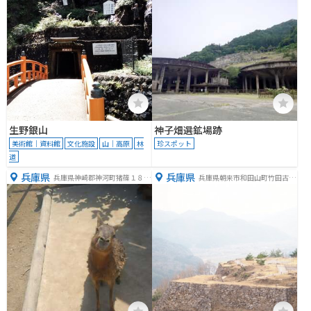
生野銀山
神子畑選鉱場跡
美術館｜資料館
文化施設
山｜高原
林
珍スポット
道
兵庫県
兵庫県
兵庫県神崎郡神河町猪篠１８６
兵庫県朝来市和田山町竹田古城
８
山169番地