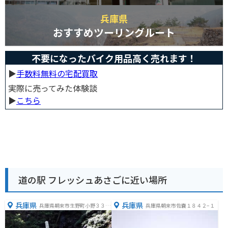
兵庫県
おすすめツーリングルート
不要になったバイク用品高く売れます！
▶︎
手数料無料の宅配買取
実際に売ってみた体験談
▶︎
こちら
道の駅 フレッシュあさごに近い場所
兵庫県
兵庫県
兵庫県朝来市生野町小野３３
兵庫県朝来市佐嚢１８４２−１
−５