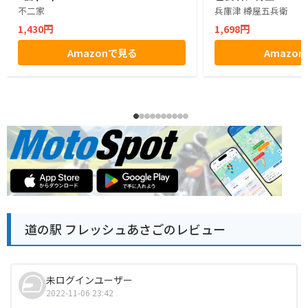
不二家
兵庫津 樽屋五兵衛
1,430円
1,698円
Amazonで見る
Amazo
道の駅 フレッシュあさごのレビュー
未ログインユーザー
2022-11-06 23:42