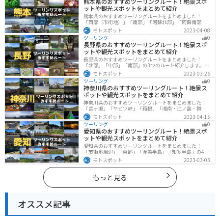
熊本県のおすすめツーリングルート！絶景スポ
際は参考にしてください。
ットや観光スポットをまとめて紹介
熊本県のおすすめツーリングルートをまとめました！
「西部（市街地）」「南部」「阿蘇北部」「阿蘇南部」
の4つのルート紹介します。阿蘇山や天草諸島をはじめと
モトスポット
2023-04-08
した豊かな自然や、熊本城や水前寺成趣園など歴史ある
ツーリング
0
観光スポットが多数あり、様々な楽しみ方ができます。
長野県のおすすめツーリングルート！絶景スポ
バイクで熊本県にツーリングに行く際は参考にしてくだ
ットや観光スポットをまとめて紹介
さい。
長野県のおすすめツーリングルートをまとめました！
「北部」「中部」「南部」の3つのルート紹介します。諏
訪湖やビーナスラインのような全国でも有名なツーリン
モトスポット
2023-03-26
グスポットが多数あります。バイクで長野県にツーリン
ツーリング
0
グに行く際は参考にしてください。
神奈川県のおすすめツーリングルート！絶景ス
ポットや観光スポットをまとめて紹介
神奈川県のおすすめツーリングルートをまとめました！
「宮ヶ瀬」「ヤビツ峠」「箱根」「湘南・江ノ島・鎌
倉」「三浦」「みなとみらい」の6つのルート紹介しま
モトスポット
2023-04-15
す。自然豊かなスポット、歴史ある観光名所、都市部で
ツーリング
0
楽しめるツーリングスポットまで多数あります。バイク
愛知県のおすすめツーリングルート！絶景スポ
で神奈川県にツーリングに行く際は参考にしてくださ
ットや観光スポットをまとめて紹介
い。
愛知県のおすすめツーリングルートをまとめました！
「市街地周辺」「東部」「渥美半島」「知多半島」の4つ
のルート紹介します。名古屋周辺の栄えたスポットから
モトスポット
2023-03-03
山、海、美術館なども多数あり、自然・歴史・文化を満
喫するツーリングができます。バイクで愛知県にツーリ
ングに行く際は参考にしてください。
もっと見る
オススメ記事