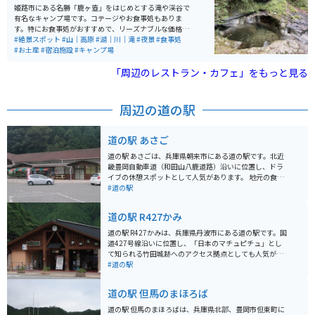
姫路市にある名勝「鹿ヶ壺」をはじめとする滝や渓谷で
有名なキャンプ場です。コテージやお食事処もありま
す。特にお食事処がおすすめで、リーズナブルな価格で
定食が楽しめます。夏はゆるやかな滝で川遊びができる
#絶景スポット
#山｜高原
#湖｜川｜滝
#夜景
#食事処
ため、家族連れにもおすすめです。
#お土産
#宿泊施設
#キャンプ場
「周辺のレストラン・カフェ」をもっと見る
周辺の道の駅
道の駅 あさご
道の駅 あさごは、兵庫県朝来市にある道の駅です。北近
畿豊岡自動車道（和田山八鹿道路）沿いに位置し、ドラ
イブの休憩スポットとして人気があります。 地元の食材
を使ったレストランや、特産品を販売するショップがあ
#道の駅
り、食事やお土産選びを楽しむことができます。地元産
の野菜や果物はもちろん、但馬牛を使ったコロッケや、
道の駅 R427かみ
朝来産のそばを使ったそばがきなど、ご当地グルメも充
実しています。バイクで訪れる場合は、駐車場も広々と
道の駅 R427かみは、兵庫県丹波市にある道の駅です。国
しているので安心です。 道の駅 あさごの周辺には、竹田
道427号線沿いに位置し、「日本のマチュピチュ」とし
城跡や生野銀山など、観光スポットも点在しています。
て知られる竹田城跡へのアクセス拠点としても人気があ
歴史を感じられるスポットが多いので、歴史好きの方に
ります。 地元の新鮮な野菜や特産品を販売する直売所が
#道の駅
もおすすめです。
あり、丹波名物の黒豆を使った商品や、地元産の新鮮な
野菜が人気です。レストランでは、地元食材を使った料
道の駅 但馬のまほろば
理を楽しむことができ、中でも、猪肉や鹿肉を使ったジ
ビエ料理はおすすめです。 バイクでのツーリングにも最
道の駅 但馬のまほろばは、兵庫県北部、豊岡市但東町に