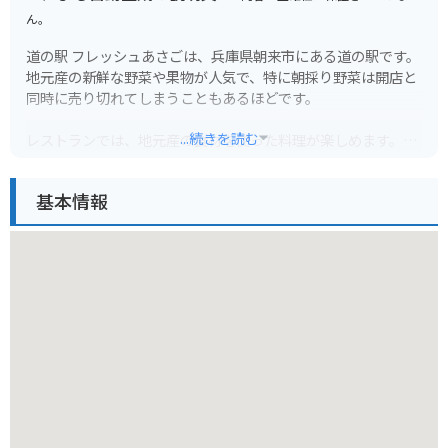
ん。
道の駅 フレッシュあさごは、兵庫県朝来市にある道の駅です。
地元産の新鮮な野菜や果物が人気で、特に朝採り野菜は開店と
同時に売り切れてしまうこともあるほどです。
...続きを読む
レストランでは、地元産の食材を使った料理が楽しめます。但
馬牛や猪肉など、ここでしか味わえないメニューも人気です。
基本情報
バイクで訪れる場合、道の駅には広い駐車場が完備されている
ので安心です。また、周辺には竹田城跡などの観光スポットも
点在しており、ツーリングの拠点としても最適です。
道の駅 フレッシュあさごは、地元の美味しいものを堪能できる
のはもちろんのこと、周辺の観光も楽しめるスポットです。