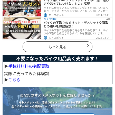
す。
方や送ってはいけないものも解説
バイクに乗っている人へ贈るプレゼントを探している方
必見！ライダーがもらって嬉しい・嬉しくないプレゼン
トをまとめました。選び方やオススメのプレゼントも紹
モトスポット
2024-02-11
介していますので、プレゼント選びの参考にしてくださ
バイク知識
0
い。
バイクの下取りのメリット・デメリットや買取
との違いを徹底解説！
バイクの下取りを検討中の方必見！この記事では、バイ
クの下取りを成功させるポイントを解説しています。実
は、下取りは現金化の手間を省き、乗り換え当日までバ
モトスポット
2025-03-04
イクに乗れる一方で、査定額が低くなる場合も多いため
注意が必要です。この記事を読めば、よい条件で下取り
を進めるコツがわかります。
もっと見る
不要になったバイク用品高く売れます！
▶︎
手数料無料の宅配買取
実際に売ってみた体験談
▶︎
こちら
あなたのオススメスポットを登録しませんか？
モトスポットでは、皆様からオススメスポットを募集しています！
全ライダーのための最高なサービス作りに、ご協力よろしくお願いいたします。