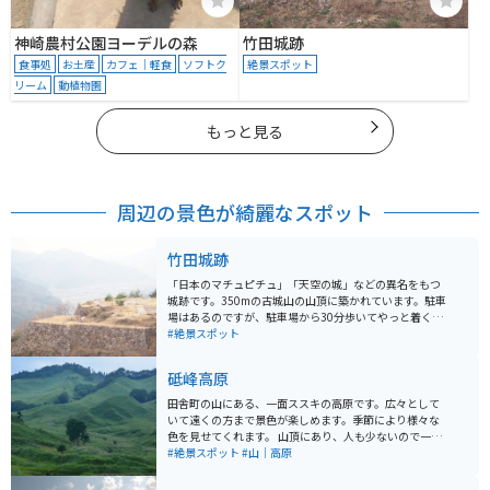
神崎農村公園ヨーデルの森
竹田城跡
食事処
お土産
カフェ｜軽食
ソフトク
絶景スポット
リーム
動植物園
もっと見る
周辺の景色が綺麗なスポット
竹田城跡
「日本のマチュピチュ」「天空の城」などの異名をもつ
城跡です。350mの古城山の山頂に築かれています。駐車
場はあるのですが、駐車場から30分歩いてやっと着くよ
うな場所にあります。歩いていくのは大変ですが、城跡
#絶景スポット
の絶景を見ると疲れも吹き飛びます。
砥峰高原
田舎町の山にある、一面ススキの高原です。広々として
いて遠くの方まで景色が楽しめます。季節により様々な
色を見せてくれます。 山頂にあり、人も少ないので一人
でのんびりしたい、ゆっくりしたい時にはオススメで
#絶景スポット
#山｜高原
す。映画やドラマの撮影にも使われることがあるようで
す。