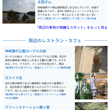
太田ダム
砥峰高原から峰山高原周辺にある池とダムです。林道が
整備されており、非常に気持ちよくツーリングすること
ができます。バイク・車ともにそこまで多くなく空いて
いる場所です。人は少なく、解放された自然が魅力で
#ダム
#絶景スポット
#絶景ロード
#湖｜川｜滝
#林道
す。
「周辺の景色が綺麗なスポット」をもっと見る
周辺のレストラン・カフェ
神崎農村公園ヨーデルの森
ヨーデルの森は、アルパカやカビパラなど60種、約200
頭羽の動物達と間近にふれあえる農村公園です。おすす
めは、タカ、フクロウ、インコが空を飛び交う、西日本
最大級のバードパフォーマンスショーです。 パン作りや
#食事処
#お土産
#カフェ｜軽食
#ソフトクリーム
#動植物園
ピザ作り体験もでき、芝滑りもあります。花畑も綺麗
で、沢山の種類の花が咲いています。お土産は、園内の
凡ライス店
工房で作られたプリンが人気でソフトクリームも美味し
いです。
地元の拠点病院である八鹿病院に併設された食事処で
す。地元名産の八鹿豚を使ったボルガライスがおいしい
ですが、他にもコロッケ定食や八鹿豚のトンカツ定食、
うどんやそばもあり、美味しいです。 しかも、お値段が
#食事処
#お土産
#カフェ｜軽食
#ソフトクリーム
#海鮮
リーズナブルですので、オススメの穴場お食事スポット
#お肉
#麺類
です。
グリーンステーション鹿ヶ壺