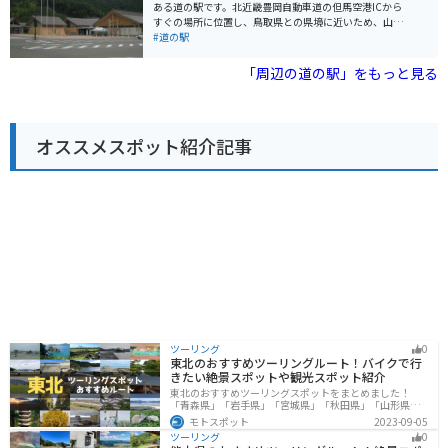
適な場所で、道の駅には広い駐車場が完備されていま
ある道の駅です。北近畿豊岡自動車道の但馬空港ICから
す。周辺には、竹田城跡のほかにも、立雲峡や円山川な
すぐの場所に位置し、鳥取県との県境に近いため、山陰
ど、風光明媚な観光スポットが点在しており、ツーリン
地方へのアクセスにも便利です。 地元の新鮮な野菜や但
#道の駅
グの休憩場所としても最適です。 道の駅 R427かみは、
馬牛関連商品を販売する物産店や、但馬牛を使ったメニ
地元の美味しいものを味わいながら、ゆっくりと休憩で
ューが楽しめるレストランが人気です。また、周辺に
「周辺の道の駅」をもっと見る
きる場所です。
は、日本の滝百選に選ばれた「猿尾滝」、高さ約40mか
ら落下する雄大な「天滝」などの観光スポットがありま
す。 バイクで訪れる際は、道の駅から続く県道702号線
がおすすめです。緑豊かな山間部を走るワインディング
オススメスポット紹介記事
ロードで、ツーリングにも最適です。但馬牛バーガーや
但馬牛コロッケなど、地元グルメを堪能できるのも魅力
です。
ツーリング
0
東北のおすすめツーリングルート！バイクで行
きたい絶景スポットや観光スポット紹介
東北のおすすめツーリングスポットをまとめました！
「青森県」「岩手県」「宮城県」「秋田県」「山形県」
「福島県」の各県の観光地紹介します。自然豊かな山々
モトスポット
2023-09-05
や湖、温泉地が点在し、四季折々の景色を楽しめるスポ
ツーリング
0
ットが多数あります。バイクで東北にツーリングに行く