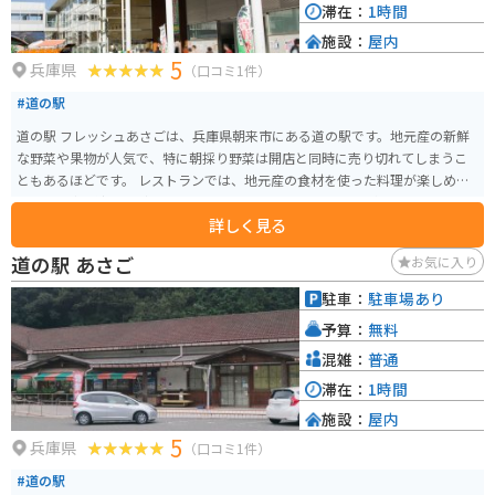
滞在：
1時間
施設：
屋内
5
兵庫県
（口コミ1件）
#道の駅
道の駅 フレッシュあさごは、兵庫県朝来市にある道の駅です。地元産の新鮮
な野菜や果物が人気で、特に朝採り野菜は開店と同時に売り切れてしまうこ
ともあるほどです。 レストランでは、地元産の食材を使った料理が楽しめま
す。但馬牛や猪肉など、ここでしか味わえないメニューも人気です。 バイク
詳しく見る
で訪れる場合、道の駅には広い駐車場が完備されているので安心です。ま
た、周辺には竹田城跡などの観光スポットも点在しており、ツーリングの拠
道の駅 あさご
お気に入り
点としても最適です。 道の駅 フレッシュあさごは、地元の美味しいものを堪
能できるのはもちろんのこと、周辺の観光も楽しめるスポットです。
駐車：
駐車場あり
予算：
無料
混雑：
普通
滞在：
1時間
施設：
屋内
5
兵庫県
（口コミ1件）
#道の駅