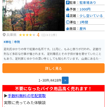
景色を楽しめる播磨高原や、キャンプ場などもあり、観光拠点としてもおす
駐車：
駐車場あり
すめです。
予算：
1000円
混雑：
少し空いている
滞在：
1時間
施設：
屋外
4
兵庫県
（口コミ1件）
#神社｜寺院
足利氏ゆかりの寺で紅葉の名所です。11月に、もみじ祭りが行われ、武者行
列など多彩な行事が催されます。 足利尊氏とその子供が身を寄せていたこと
もあり、足利家とゆかりの深い寺としても知られています。 山奥にあるため
道の狭いところがあります。秋には美しい紅葉が見られ観光客で賑わいます。
詳しく見る
1~30件/4418件
>
不要になったバイク用品高く売れます！
▶︎
手数料無料の宅配買取
実際に売ってみた体験談