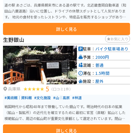
道の駅 あさごは、兵庫県朝来市にある道の駅です。北近畿豊岡自動車道（和
田山八鹿道路）沿いに位置し、ドライブの休憩スポットとして人気がありま
す。 地元の食材を使ったレストランや、特産品を販売するショップがあり、
食事やお土産選びを楽しむことができます。地元産の野菜や果物はもちろ
詳しく見る
ん、但馬牛を使ったコロッケや、朝来産のそばを使ったそばがきなど、ご当
地グルメも充実しています。バイクで訪れる場合は、駐車場も広々としてい
生野銀山
お気に入り
るので安心です。 道の駅 あさごの周辺には、竹田城跡や生野銀山など、観光
スポットも点在しています。歴史を感じられるスポットが多いので、歴史好
駐車：
バイク駐車場あり
きの方にもおすすめです。
予算：
2000円
混雑：
普通
滞在：
1.5時間
施設：
屋外
5
兵庫県
（口コミ1件）
#美術館｜資料館
#文化施設
#山｜高原
#林道
戦国時代から昭和48年まで稼働していた銀山です。明治時代の日本の鉱業
（鉱山・製鉱所）の近代化を確立するために最初に官営（直轄）鉱山とした
模範鉱山で、周辺の鉱山町が重要文化景観として選定されています。閉山後
は三菱鉱業が周辺で事業を行っています。
詳しく見る