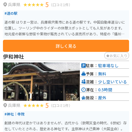
5
兵庫県
（口コミ1件）
#道の駅
道の駅 はりま一宮は、兵庫県宍粟市にある道の駅です。中国自動車道沿いに
位置し、ツーリング中のライダーの休憩スポットとしても人気があります。
地元産の新鮮な野菜や果物が販売されている直売所があり、特産の「播州百
日どり」を使った弁当や惣菜も人気です。 レストランでは、地元産の食材を
詳しく見る
ふんだんに使った料理を楽しむことができます。中でも、宍粟牛を使った料
理は絶品です。 バイクで訪れる場合、駐車場も広く、休憩しやすい環境が整
伊和神社
お気に入り
っています。道の駅からは、周辺の観光スポットへのアクセスも良好です。
例えば、車で約10分の場所には、日本の滝百選にも選ばれた「原不動滝」が
駐車：
駐車場なし
あります。落差約100mの雄大な滝は一見の価値があります。また、車で約20
予算：
無料
分の場所には、豊かな自然に囲まれた「フォレストステーション波賀」があ
り、キャンプやバーベキューを楽しむことができます。
混雑：
少し空いている
滞在：
0.5時間
施設：
屋外
5
兵庫県
（口コミ1件）
#神社｜寺院
創建の年代は定かではありませんが、古代から（欽明天皇の時代、6世紀）存
在していたとされる、歴史ある神社です。主祭神は大己貴神（大国主命）。