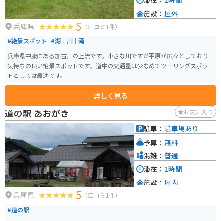
滞在：
1時間
施設：
屋外
5
兵庫県
（口コミ1件）
#絶景スポット
#湖｜川｜滝
兵庫県中腹にある加古川の上流です。小さな川ですが平原が広々としており
気持ちの良い絶景スポットです。道中の交通量は少なめでツーリングスポッ
トとしては最適です。
詳しく見る
道の駅 あおがき
お気に入り
駐車：
駐車場あり
予算：
無料
混雑：
普通
滞在：
1時間
施設：
屋内
5
兵庫県
（口コミ1件）
#道の駅