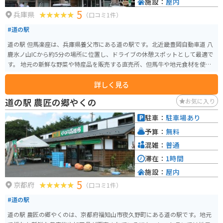
施設：
屋内
5
兵庫県
（口コミ1件）
#道の駅
道の駅 但馬楽座は、兵庫県養父市にある道の駅です。北近畿豊岡自動車道 八
鹿氷ノ山ICから約5分の場所に位置し、ドライブの休憩スポットとして最適で
す。 地元の新鮮な野菜や特産品を販売する直売所、但馬牛や地元食材を使っ
た料理が楽しめるレストラン、そして焼きたてパンが人気のベーカリーなど、
詳しく見る
魅力的な施設が揃っています。 バイクで訪れる場合、道の駅には広々とした
駐車場が完備されているので安心です。また、周辺には自然豊かな観光スポ
道の駅 農匠の郷やくの
お気に入り
ットも多く、ツーリングの拠点としてもおすすめです。 道の駅 但馬楽座で、
但馬の魅力を満喫してみてはいかがでしょうか。
駐車：
駐車場あり
予算：
無料
混雑：
普通
滞在：
1時間
施設：
屋内
5
京都府
（口コミ1件）
#道の駅
道の駅 農匠の郷やくのは、京都府福知山市夜久野町にある道の駅です。地元