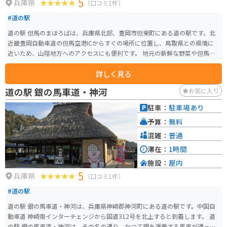
5
兵庫県
（口コミ1件）
#道の駅
道の駅 但馬のまほろばは、兵庫県北部、豊岡市但東町にある道の駅です。北
近畿豊岡自動車道の但馬空港ICからすぐの場所に位置し、鳥取県との県境に
近いため、山陰地方へのアクセスにも便利です。 地元の新鮮な野菜や但馬牛
関連商品を販売する物産店や、但馬牛を使ったメニューが楽しめるレストラ
詳しく見る
ンが人気です。また、周辺には、日本の滝百選に選ばれた「猿尾滝」、高さ
約40mから落下する雄大な「天滝」などの観光スポットがあります。 バイク
道の駅 銀の馬車道・神河
お気に入り
で訪れる際は、道の駅から続く県道702号線がおすすめです。緑豊かな山間部
を走るワインディングロードで、ツーリングにも最適です。但馬牛バーガー
駐車：
駐車場あり
や但馬牛コロッケなど、地元グルメを堪能できるのも魅力です。
予算：
無料
混雑：
普通
滞在：
1時間
施設：
屋内
5
兵庫県
（口コミ1件）
#道の駅
道の駅 銀の馬車道・神河は、兵庫県神崎郡神河町にある道の駅です。中国自
動車道 神崎南インターチェンジから国道312号を北上すると到着します。 道
の駅 銀の馬車道・神河は、その名の通り、かつて銀を運搬する馬車が通った