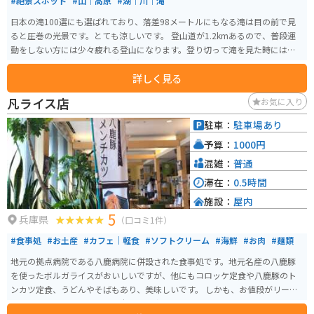
#絶景スポット
#山｜高原
#湖｜川｜滝
日本の滝100選にも選ばれており、落差98メートルにもなる滝は目の前で見
ると圧巻の光景です。とても涼しいです。 登山道が1.2kmあるので、普段運
動をしない方には少々疲れる登山になります。登り切って滝を見た時には達
成感があり、癒されます。 駐車場と近くにはレストハウスがあり、地元丹波
詳しく見る
の食材を使ったお料理が楽しめます。
凡ライス店
お気に入り
駐車：
駐車場あり
予算：
1000円
混雑：
普通
滞在：
0.5時間
施設：
屋内
5
兵庫県
（口コミ1件）
#食事処
#お土産
#カフェ｜軽食
#ソフトクリーム
#海鮮
#お肉
#麺類
地元の拠点病院である八鹿病院に併設された食事処です。地元名産の八鹿豚
を使ったボルガライスがおいしいですが、他にもコロッケ定食や八鹿豚のト
ンカツ定食、うどんやそばもあり、美味しいです。 しかも、お値段がリーズ
ナブルですので、オススメの穴場お食事スポットです。