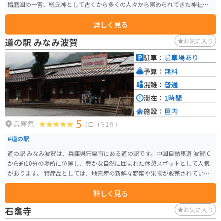
播磨国の一宮、総氏神として古くから多くの人々から崇められてきた神社で
す。
詳しく見る
道の駅 みなみ波賀
お気に入り
駐車：
駐車場あり
予算：
無料
混雑：
普通
滞在：
1時間
施設：
屋内
5
兵庫県
（口コミ1件）
#道の駅
道の駅 みなみ波賀は、兵庫県宍粟市にある道の駅です。中国自動車道 波賀IC
から約10分の場所に位置し、豊かな自然に囲まれた休憩スポットとして人気
があります。 特産品としては、地元産の新鮮な野菜や果物が販売されている
ほか、地元産の猪肉を使った「しし汁」や「ぼたん鍋」も人気です。また、
詳しく見る
レストランでは、地元産の食材を使った料理を楽しむことができます。 バイ
クで訪れる場合、道の駅には広い駐車場が完備されているので安心です。ツ
石龕寺
お気に入り
ーリングの休憩場所として最適なだけでなく、周辺には、四季折々の美しい