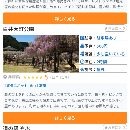
で採れた新鮮な農産物や加工品が販売されているほか、レストランでは地元
産の食材を使った料理が楽しめます。 バイクで訪れる際は、道の駅に隣接す
る駐車場にバイク専用の駐車スペースがあります。また、道の駅周辺には、
詳しく見る
夜久野高原や福知山城など、観光スポットも点在しています。 農匠の郷やく
のがある夜久野町は、豊かな自然に囲まれた地域です。特産品としては、夜
白井大町公園
お気に入り
久野そば、黒豆、山の芋などが知られています。道の駅では、これらの特産
品を使ったお土産も販売されています。
駐車：
駐車場あり
予算：
500円
混雑：
少し空いている
滞在：
2時間
施設：
屋外
5
兵庫県
（口コミ1件）
#絶景スポット
#山｜高原
藤の苗木を近くの山々から採取して育てている公園です。白・紫・ピンクな
どの花が、谷風に揺らぐ藤波は圧巻です。地元民が作り上げた水車と水車小
屋があります。 町から離れた山中にあるので、落ち着いた雰囲気が感じられ
ます。「ドライブインやくも」の近くにあり、ツーリングで立ち寄るのに便
詳しく見る
利です。
道の駅 やぶ
お気に入り