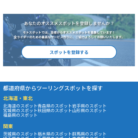
あなたのオススメスポットを登録しませんか？
モトスポットでは、皆様からオススメスポットを募集しています！
全ライダーのための最高なサービス作りに、ご協力よろしくお願いいたします。
スポットを登録する
都道府県からツーリングスポットを探す
北海道・東北
北海道のスポット
青森県のスポット
岩手県のスポット
宮城県のスポット
秋田県のスポット
山形県のスポット
福島県のスポット
関東
茨城県のスポット
栃木県のスポット
群馬県のスポット