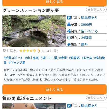
詳しく見る
グリーンステーション鹿ヶ壺
お気に入り
駐車：
駐車場あり
予算：
3000円
混雑：
空いている
滞在：
24時間
施設：
屋外
5
兵庫県
（口コミ1件）
#絶景スポット
#山｜高原
#湖｜川｜滝
#夜景
#食事処
#お土産
#宿泊施
設
#キャンプ場
姫路市にある名勝「鹿ヶ壺」をはじめとする滝や渓谷で有名なキャンプ場で
す。コテージやお食事処もあります。特にお食事処がおすすめで、リーズナブ
ルな価格で定食が楽しめます。夏はゆるやかな滝で川遊びができるため、家
族連れにもおすすめです。
詳しく見る
銀の馬 車道モニュメント
お気に入り
駐車：
駐車場あり