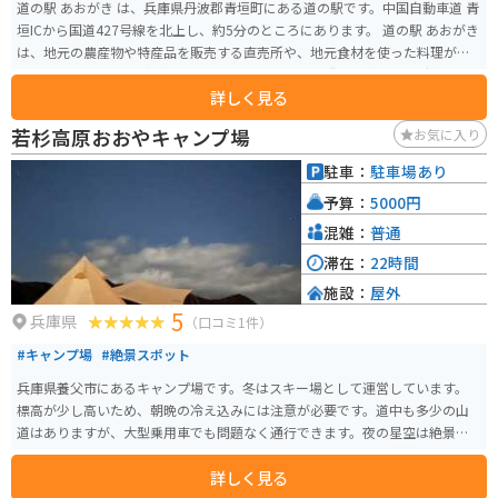
道の駅 あおがき は、兵庫県丹波郡青垣町にある道の駅です。中国自動車道 青
垣ICから国道427号線を北上し、約5分のところにあります。 道の駅 あおがき
は、地元の農産物や特産品を販売する直売所や、地元食材を使った料理が楽
しめるレストランなどがあります。 バイクで訪れる際は、道の駅の駐車場に
詳しく見る
バイク専用の駐輪スペースがあります。また、道の駅 あおがき は、ツーリン
グの休憩場所としてもおすすめです。周辺には、青垣いきものふれあいの里
若杉高原おおやキャンプ場
お気に入り
や、丹波竜化石工房など、観光スポットも充実しています。 道の駅 あおがき
で人気のおすすめ商品は、地元産の新鮮な野菜や果物です。特に、丹波栗や
駐車：
駐車場あり
黒豆を使ったお菓子は人気のお土産です。
予算：
5000円
混雑：
普通
滞在：
22時間
施設：
屋外
5
兵庫県
（口コミ1件）
#キャンプ場
#絶景スポット
兵庫県養父市にあるキャンプ場です。冬はスキー場として運営しています。
標高が少し高いため、朝晩の冷え込みには注意が必要です。道中も多少の山
道はありますが、大型乗用車でも問題なく通行できます。夜の星空は絶景で
す。
詳しく見る