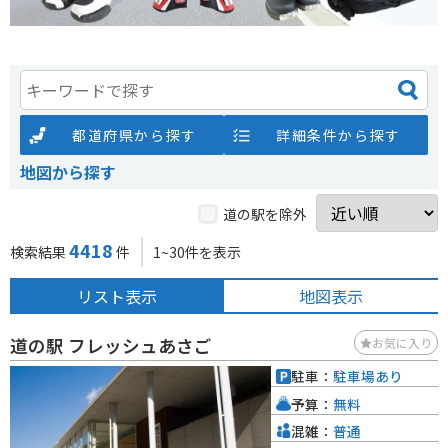
都道府県から探す
詳細条件から探す
地図から探す
道の駅を除外
4418
検索結果
件
1~30件を表示
リスト表示
地図表示
道の駅 フレッシュあさご
お気に入り
駐車：
駐車場あり
予算：
無料
混雑：
普通