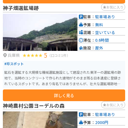
神子畑選鉱場跡
お気に入り
駐車：
駐車場あり
予算：
無料
混雑：
空いている
滞在：
0.6時間
施設：
屋外
5
兵庫県
（口コミ1件）
#珍スポット
鉱石を選鉱する大規模な機械選鉱施設として建設された東洋一の選鉱場の跡
地で、当時のコンクリートで作られた建物がそのまま残る日本遺産に登録さ
れているスポットです。あまり有名ではありませんが、壮大な選鉱場跡地と
して訪れる人を魅了する場所です。
詳しく見る
神崎農村公園ヨーデルの森
お気に入り
駐車：
駐車場あり
予算：
2000円