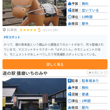
予算：
無料
混雑：
空いている
滞在：
10時間
施設：
屋外
5
兵庫県
（口コミ1件）
#珍スポット
かつて、銀の馬車道という銀山から姫路までのルートがあり、所々整備され
ています。マスコットキャラクターの「はやぶくん」のモニュメントがあ
り、モニュメントがおしゃべりしたり写真撮影スポットになっている。
詳しく見る
道の駅 播磨いちのみや
お気に入り
駐車：
駐車場あり
予算：
無料
混雑：
普通
滞在：
1時間
施設：
屋内