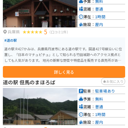
予算：
無料
混雑：
普通
滞在：
1時間
施設：
屋内
5
兵庫県
（口コミ1件）
#道の駅
道の駅 R427かみは、兵庫県丹波市にある道の駅です。国道427号線沿いに位
置し、「日本のマチュピチュ」として知られる竹田城跡へのアクセス拠点と
しても人気があります。 地元の新鮮な野菜や特産品を販売する直売所があ
り、丹波名物の黒豆を使った商品や、地元産の新鮮な野菜が人気です。レス
詳しく見る
トランでは、地元食材を使った料理を楽しむことができ、中でも、猪肉や鹿
肉を使ったジビエ料理はおすすめです。 バイクでのツーリングにも最適な場
道の駅 但馬のまほろば
お気に入り
所で、道の駅には広い駐車場が完備されています。周辺には、竹田城跡のほ
かにも、立雲峡や円山川など、風光明媚な観光スポットが点在しており、ツ
駐車：
駐車場あり
ーリングの休憩場所としても最適です。 道の駅 R427かみは、地元の美味しい
予算：
無料
ものを味わいながら、ゆっくりと休憩できる場所です。
混雑：
普通
滞在：
1時間
施設：
屋内