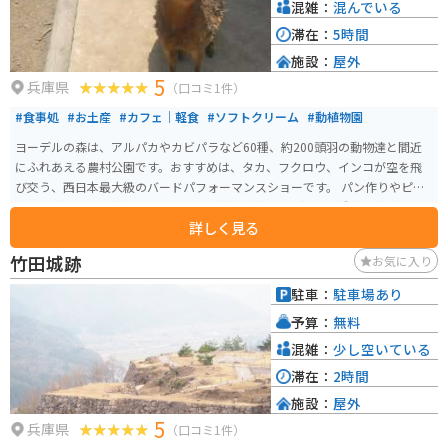
混雑：
混んでいる
滞在：
5時間
施設：
屋外
5
兵庫県
（口コミ1件）
#食事処
#お土産
#カフェ｜軽食
#ソフトクリーム
#動植物園
ヨーデルの森は、アルパカやカビパラなど60種、約200頭羽の動物達と間近
にふれあえる農村公園です。おすすめは、タカ、フクロウ、インコが空を飛
び交う、西日本最大級のバードパフォーマンスショーです。 パン作りやピザ
作り体験もでき、芝滑りもあります。花畑も綺麗で、沢山の種類の花が咲いて
詳しく見る
います。お土産は、園内の工房で作られたプリンが人気でソフトクリームも
美味しいです。
竹田城跡
お気に入り
駐車：
駐車場あり
予算：
無料
混雑：
少し空いている
滞在：
2時間
施設：
屋外
5
兵庫県
（口コミ1件）