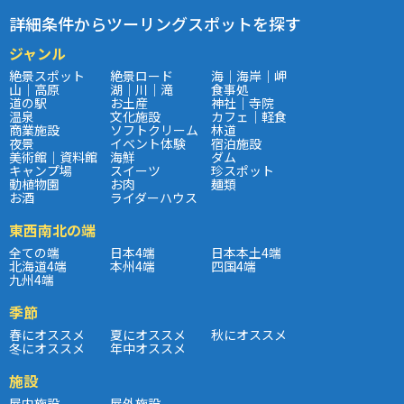
詳細条件からツーリングスポットを探す
ジャンル
絶景スポット
絶景ロード
海｜海岸｜岬
山｜高原
湖｜川｜滝
食事処
道の駅
お土産
神社｜寺院
温泉
文化施設
カフェ｜軽食
商業施設
ソフトクリーム
林道
夜景
イベント体験
宿泊施設
美術館｜資料館
海鮮
ダム
キャンプ場
スイーツ
珍スポット
動植物園
お肉
麺類
お酒
ライダーハウス
東西南北の端
全ての端
日本4端
日本本土4端
北海道4端
本州4端
四国4端
九州4端
季節
春にオススメ
夏にオススメ
秋にオススメ
冬にオススメ
年中オススメ
施設
屋内施設
屋外施設