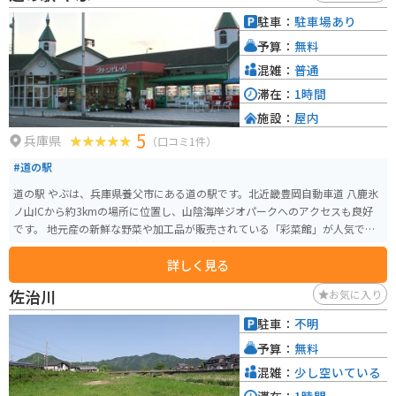
駐車：
駐車場あり
予算：
無料
混雑：
普通
滞在：
1時間
施設：
屋内
5
兵庫県
（口コミ1件）
#道の駅
道の駅 やぶは、兵庫県養父市にある道の駅です。北近畿豊岡自動車道 八鹿氷
ノ山ICから約3kmの場所に位置し、山陰海岸ジオパークへのアクセスも良好
です。 地元産の新鮮な野菜や加工品が販売されている「彩菜館」が人気で、
レストランでは但馬牛や猪肉などの地元グルメも楽しめます。お土産には、
詳しく見る
名産の「やぶそば」や「朝採れ卵」がおすすめです。 ツーリングで訪れる場
合、道の駅 やぶは休憩場所として最適です。駐車場も広く、バイクラックも
佐治川
お気に入り
完備されています。周辺には、氷ノ山や瀞川平など、自然豊かな観光スポット
も点在しており、ツーリングの拠点としてもおすすめです。
駐車：
不明
予算：
無料
混雑：
少し空いている