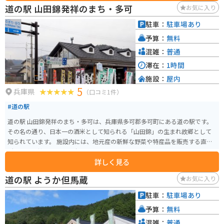
道の駅 山田錦発祥のまち・多可
お気に入り
駐車：
駐車場あり
予算：
無料
混雑：
普通
滞在：
1時間
施設：
屋内
5
兵庫県
（口コミ1件）
#道の駅
道の駅 山田錦発祥のまち・多可は、兵庫県多可郡多可町にある道の駅です。
その名の通り、日本一の酒米として知られる「山田錦」の生まれ故郷として
知られています。 施設内には、地元産の新鮮な野菜や特産品を販売する直売
所や、山田錦を使った日本酒を販売するショップがあり、お土産探しにも最
詳しく見る
適です。また、レストランでは地元食材をふんだんに使った料理を楽しむこ
とができます。 バイクで訪れる場合、道の駅には広い駐車場が完備されてい
道の駅 ようか但馬蔵
お気に入り
るので安心です。周辺には、緑豊かな田園風景が広がり、ツーリングにも最
適なエリアです。特に、秋には黄金色に輝く稲穂が美しい風景を見せてくれ
駐車：
駐車場あり
ます。 周辺には、山田錦の生産地として有名な中区や、日本の滝百選に選ば
予算：
無料
れた「天滝」など、観光スポットも点在しています。道の駅を拠点に、周辺エ
リアを巡ってみるのもおすすめです。
混雑：
普通