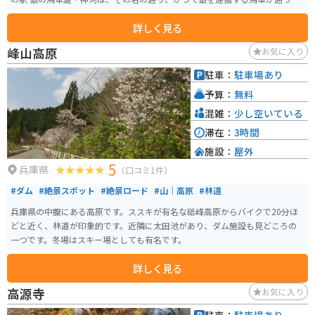
「銀の馬車道」の跡地に位置しています。道の駅には、レストランや特産品
詳しく見る
販売所があり、地元の食材を使った料理や、特産品を購入することができま
す。また、観光案内所では、周辺の観光スポットの情報を入手することがで
峰山高原
お気に入り
きます。 バイクで訪れる場合、道の駅には広い駐車場が完備されているので
安心です。周辺には、播磨高原東部の山々が連なり、四季折々の美しい景色
駐車：
駐車場あり
を楽しむことができます。特に、春の新緑や秋の紅葉の時期はおすすめです。
予算：
無料
また、道の駅からほど近い場所には、峰山高原や砥峰高原といった、雄大な
自然が広がる観光スポットもあります。 神河町は、名水百選にも選ばれた
混雑：
少し空いている
「千ヶ峰の銘水」が湧き出る町として知られています。道の駅では、この名
滞在：
3時間
水を汲むこともできるので、ぜひお土産にどうぞ。また、地元産の新鮮な野
施設：
屋外
菜や果物も販売されており、地元の味覚を楽しむことができます。 道の駅 銀
5
の馬車道・神河は、自然豊かな場所に位置し、ドライブやツーリングの休憩
兵庫県
（口コミ1件）
場所として最適なだけでなく、地元の魅力に触れることができる観光拠点と
#ダム
#絶景スポット
#絶景ロード
#山｜高原
#林道
してもおすすめです。
兵庫県の中腹にある高原です。ススキが有名な砥峰高原からバイクで20分ほ
どと近く、林道が印象的です。近隣に太田池があり、ダム施設も見どころの
一つです。冬場はスキー場としても有名です。
詳しく見る
高源寺
お気に入り