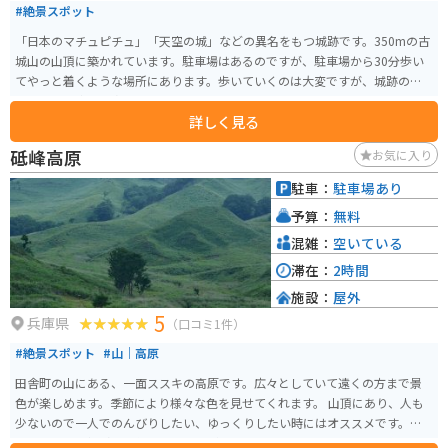
#絶景スポット
「日本のマチュピチュ」「天空の城」などの異名をもつ城跡です。350mの古
城山の山頂に築かれています。駐車場はあるのですが、駐車場から30分歩い
てやっと着くような場所にあります。歩いていくのは大変ですが、城跡の絶
景を見ると疲れも吹き飛びます。
詳しく見る
砥峰高原
お気に入り
駐車：
駐車場あり
予算：
無料
混雑：
空いている
滞在：
2時間
施設：
屋外
5
兵庫県
（口コミ1件）
#絶景スポット
#山｜高原
田舎町の山にある、一面ススキの高原です。広々としていて遠くの方まで景
色が楽しめます。季節により様々な色を見せてくれます。 山頂にあり、人も
少ないので一人でのんびりしたい、ゆっくりしたい時にはオススメです。映
画やドラマの撮影にも使われることがあるようです。