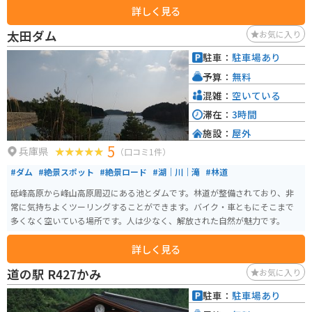
詳しく見る
太田ダム
お気に入り
駐車：
駐車場あり
予算：
無料
混雑：
空いている
滞在：
3時間
施設：
屋外
5
兵庫県
（口コミ1件）
#ダム
#絶景スポット
#絶景ロード
#湖｜川｜滝
#林道
砥峰高原から峰山高原周辺にある池とダムです。林道が整備されており、非
常に気持ちよくツーリングすることができます。バイク・車ともにそこまで
多くなく空いている場所です。人は少なく、解放された自然が魅力です。
詳しく見る
道の駅 R427かみ
お気に入り
駐車：
駐車場あり