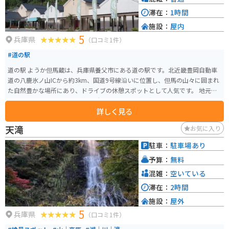
滞在：
1時間
施設：
屋内
5
兵庫県
（口コミ1件）
#道の駅
道の駅 ようか但馬蔵は、兵庫県養父市にある道の駅です。北近畿豊岡自動車
道の八鹿氷ノ山ICから約3km、国道9号線沿いに位置し、但馬の山々に囲まれ
た自然豊かな場所にあり、ドライブの休憩スポットとして人気です。 地元の
農産物や特産品を販売する直売所があり、但馬牛や新鮮な野菜、地元産の日
詳しく見る
本酒や銘菓など、お土産探しにも最適です。また、レストランでは、但馬牛を
使った料理や、地元産のそばなどが楽しめます。 バイクで訪れる場合、道の
天滝
お気に入り
駅には広い駐車場が完備されているので安心です。ツーリングの休憩場所と
して、立ち寄ってみてはいかがでしょうか。周辺には、氷ノ山や鉢伏高原な
駐車：
駐車場あり
ど、自然豊かな観光スポットも点在しています。 道の駅 ようか但馬蔵は、但
予算：
無料
馬の魅力が詰まった道の駅です。ぜひ一度訪れてみてください。
混雑：
空いている
滞在：
2時間
施設：
屋外
5
兵庫県
（口コミ1件）