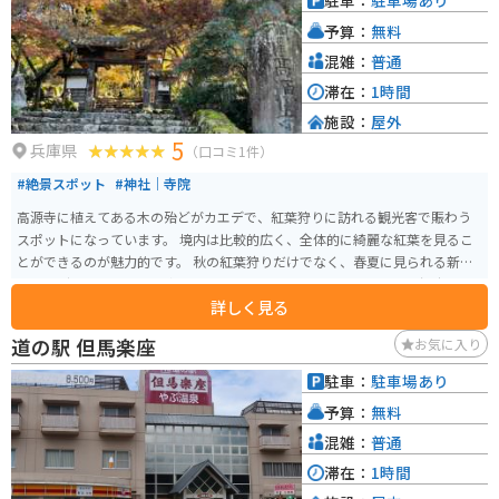
駐車：
駐車場あり
予算：
無料
混雑：
普通
滞在：
1時間
施設：
屋外
5
兵庫県
（口コミ1件）
#絶景スポット
#神社｜寺院
高源寺に植えてある木の殆どがカエデで、紅葉狩りに訪れる観光客で賑わう
スポットになっています。 境内は比較的広く、全体的に綺麗な紅葉を見るこ
とができるのが魅力的です。 秋の紅葉狩りだけでなく、春夏に見られる新緑
のカエデも非常に良く、癒しのスポットとなっています。 また、高源寺の入
詳しく見る
口前では屋台も出ており、丹波の黒豆を買うことができたり、団子や焼鳥な
どを食べることができたりと紅葉狩り以外にも楽しむ事ができるため、ゆっ
道の駅 但馬楽座
お気に入り
くり観光のできる場所となっています。
駐車：
駐車場あり
予算：
無料
混雑：
普通
滞在：
1時間