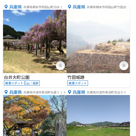
兵庫県
兵庫県
兵庫県朝来市和田山町白井１０
兵庫県朝来市和田山町竹田古城
０８
山169番地
白井大町公園
竹田城跡
絶景スポット
山｜高原
絶景スポット
兵庫県
兵庫県
兵庫県丹波市青垣町桧倉５１４
兵庫県丹波市青垣町佐治９４