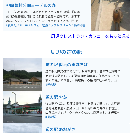
神崎農村公園ヨーデルの森
ヨーデルの森は、アルパカやカビパラなど60種、約200
頭羽の動物達と間近にふれあえる農村公園です。おすす
めは、タカ、フクロウ、インコが空を飛び交う、西日本
最大級のバードパフォーマンスショーです。 パン作りや
#食事処
#お土産
#カフェ｜軽食
#ソフトクリーム
#動植物園
ピザ作り体験もでき、芝滑りもあります。花畑も綺麗
で、沢山の種類の花が咲いています。お土産は、園内の
「周辺のレストラン・カフェ」をもっと見る
工房で作られたプリンが人気でソフトクリームも美味し
いです。
周辺の道の駅
道の駅 但馬のまほろば
道の駅 但馬のまほろばは、兵庫県北部、豊岡市但東町に
ある道の駅です。北近畿豊岡自動車道の但馬空港ICから
すぐの場所に位置し、鳥取県との県境に近いため、山陰
地方へのアクセスにも便利です。 地元の新鮮な野菜や但
#道の駅
馬牛関連商品を販売する物産店や、但馬牛を使ったメニ
ューが楽しめるレストランが人気です。また、周辺に
道の駅 やぶ
は、日本の滝百選に選ばれた「猿尾滝」、高さ約40mか
ら落下する雄大な「天滝」などの観光スポットがありま
道の駅 やぶは、兵庫県養父市にある道の駅です。北近畿
す。 バイクで訪れる際は、道の駅から続く県道702号線
豊岡自動車道 八鹿氷ノ山ICから約3kmの場所に位置し、
がおすすめです。緑豊かな山間部を走るワインディング
山陰海岸ジオパークへのアクセスも良好です。 地元産の
ロードで、ツーリングにも最適です。但馬牛バーガーや
新鮮な野菜や加工品が販売されている「彩菜館」が人気
#道の駅
但馬牛コロッケなど、地元グルメを堪能できるのも魅力
で、レストランでは但馬牛や猪肉などの地元グルメも楽
です。
しめます。お土産には、名産の「やぶそば」や「朝採れ
道の駅 あおがき
卵」がおすすめです。 ツーリングで訪れる場合、道の駅