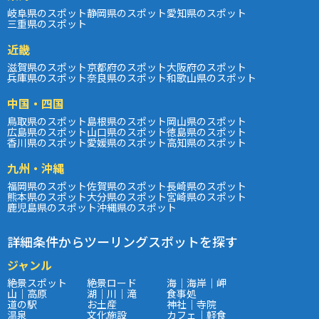
岐阜県のスポット
静岡県のスポット
愛知県のスポット
三重県のスポット
近畿
滋賀県のスポット
京都府のスポット
大阪府のスポット
兵庫県のスポット
奈良県のスポット
和歌山県のスポット
中国・四国
鳥取県のスポット
島根県のスポット
岡山県のスポット
広島県のスポット
山口県のスポット
徳島県のスポット
香川県のスポット
愛媛県のスポット
高知県のスポット
九州・沖縄
福岡県のスポット
佐賀県のスポット
長崎県のスポット
熊本県のスポット
大分県のスポット
宮崎県のスポット
鹿児島県のスポット
沖縄県のスポット
詳細条件からツーリングスポットを探す
ジャンル
絶景スポット
絶景ロード
海｜海岸｜岬
山｜高原
湖｜川｜滝
食事処
道の駅
お土産
神社｜寺院
温泉
文化施設
カフェ｜軽食