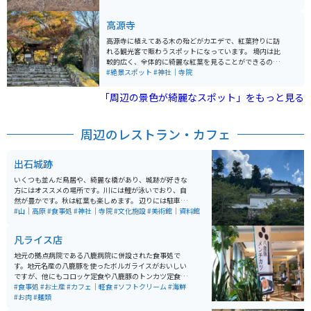
の絶景を見ると疲れも吹き飛びます。
高源寺
高源寺に植えてある木の殆どがカエデで、紅葉狩りに訪
れる観光客で賑わうスポットになっています。 境内は比
較的広く、全体的に綺麗な紅葉を見ることができるのが
魅力的です。 秋の紅葉狩りだけでなく、春夏に見られる
#絶景スポット
#神社｜寺院
新緑のカエデも非常に良く、癒しのスポットとなってい
ます。 また、高源寺の入口前では屋台も出ており、丹波
「周辺の景色が綺麗なスポット」をもっと見る
の黒豆を買うことができたり、団子や焼鳥などを食べる
ことができたりと紅葉狩り以外にも楽しむ事ができるた
め、ゆっくり観光のできる場所となっています。
周辺のレストラン・カフェ
出石城跡
いくつも並んだ鳥居や、綺麗な橋があり、城跡が好きな
方にはオススメの場所です。川には鯉が泳いでおり、自
然が豊かです。秋は紅葉も楽しめます。 辺りには駐車
場、お土産屋さん、皿そば屋、軽食店なども豊富です。
#山｜高原
#食事処
#神社｜寺院
#文化施設
#美術館｜資料館
美術館もすぐあります。辺りは田園や山道ですので、ツ
ーリングにも最適です。
凡ライス店
地元の拠点病院である八鹿病院に併設された食事処で
す。地元名産の八鹿豚を使ったボルガライスがおいしい
ですが、他にもコロッケ定食や八鹿豚のトンカツ定食、
うどんやそばもあり、美味しいです。 しかも、お値段が
#食事処
#お土産
#カフェ｜軽食
#ソフトクリーム
#海鮮
リーズナブルですので、オススメの穴場お食事スポット
#お肉
#麺類
です。