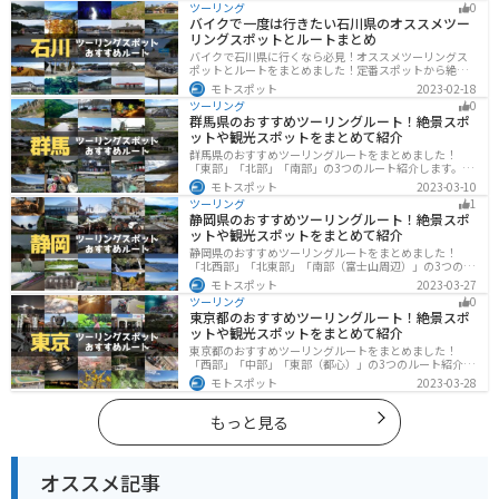
ツーリング
0
に行く際は参考にしてください。
バイクで一度は行きたい石川県のオススメツー
リングスポットとルートまとめ
バイクで石川県に行くなら必見！オススメツーリングス
ポットとルートをまとめました！定番スポットから絶景
スポット、温泉、海、グルメなど様々なジャンルで楽し
モトスポット
2023-02-18
めます。バイクで石川ツーリングに行こうと思っている
ツーリング
0
人は、参考にしてください。
群馬県のおすすめツーリングルート！絶景スポ
ットや観光スポットをまとめて紹介
群馬県のおすすめツーリングルートをまとめました！
「東部」「北部」「南部」の3つのルート紹介します。草
津温泉や伊香保温泉など全国でも有名な温泉や豊かな自
モトスポット
2023-03-10
然を満喫するツーリングができます。バイクで群馬県に
ツーリング
1
ツーリングに行く際は参考にしてください。
静岡県のおすすめツーリングルート！絶景スポ
ットや観光スポットをまとめて紹介
静岡県のおすすめツーリングルートをまとめました！
「北西部」「北東部」「南部（富士山周辺）」の3つのル
ート紹介します。富士山を中心に自然豊かな景色や食事
モトスポット
2023-03-27
を楽しめるスポットが多数あります。バイクで静岡県に
ツーリング
0
ツーリングに行く際は参考にしてください。
東京都のおすすめツーリングルート！絶景スポ
ットや観光スポットをまとめて紹介
東京都のおすすめツーリングルートをまとめました！
「西部」「中部」「東部（都心）」の3つのルート紹介し
ます。西に行けば奥多摩の自然、東に行けば都心スポッ
モトスポット
2023-03-28
トと、自然も街も楽しめるスポットが多数あります。バ
イクで東京都にツーリングに行く際は参考にしてくださ
い。
もっと見る
オススメ記事