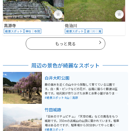
高源寺
佐治川
絶景スポット
神社｜寺院
絶景スポット
湖｜川｜滝
もっと見る
周辺の景色が綺麗なスポット
白井大町公園
藤の苗木を近くの山々から採取して育てている公園で
す。白・紫・ピンクなどの花が、谷風に揺らぐ藤波は圧
巻です。地元民が作り上げた水車と水車小屋がありま
す。 町から離れた山中にあるので、落ち着いた雰囲気が
#絶景スポット
#山｜高原
感じられます。「ドライブインやくも」の近くにあり、
ツーリングで立ち寄るのに便利です。
竹田城跡
「日本のマチュピチュ」「天空の城」などの異名をもつ
城跡です。350mの古城山の山頂に築かれています。駐車
場はあるのですが、駐車場から30分歩いてやっと着くよ
うな場所にあります。歩いていくのは大変ですが、城跡
#絶景スポット