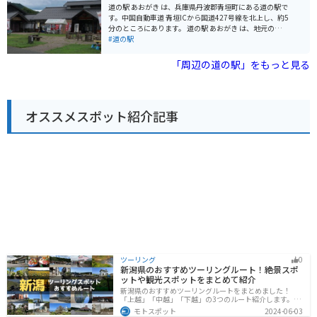
やぶは休憩場所として最適です。駐車場も広く、バイク
道の駅 あおがき は、兵庫県丹波郡青垣町にある道の駅で
ラックも完備されています。周辺には、氷ノ山や瀞川平
す。中国自動車道 青垣ICから国道427号線を北上し、約5
など、自然豊かな観光スポットも点在しており、ツーリ
分のところにあります。 道の駅 あおがき は、地元の農産
ングの拠点としてもおすすめです。
物や特産品を販売する直売所や、地元食材を使った料理
#道の駅
が楽しめるレストランなどがあります。 バイクで訪れる
際は、道の駅の駐車場にバイク専用の駐輪スペースがあ
「周辺の道の駅」をもっと見る
ります。また、道の駅 あおがき は、ツーリングの休憩場
所としてもおすすめです。周辺には、青垣いきものふれ
あいの里や、丹波竜化石工房など、観光スポットも充実
しています。 道の駅 あおがき で人気のおすすめ商品は、
オススメスポット紹介記事
地元産の新鮮な野菜や果物です。特に、丹波栗や黒豆を
使ったお菓子は人気のお土産です。
ツーリング
0
新潟県のおすすめツーリングルート！絶景スポ
ットや観光スポットをまとめて紹介
新潟県のおすすめツーリングルートをまとめました！
「上越」「中越」「下越」の3つのルート紹介します。自
然豊かな山と海、グルメも充実しており、自然を満喫す
モトスポット
2024-06-03
るツーリングができます。バイクで新潟県にツーリング