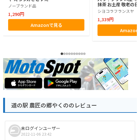
抹茶 お土産 敬老の日
ノーブランド品
シヨコラフランスヤ
1,290円
1,339円
Amazonで見る
Amazo
道の駅 農匠の郷やくののレビュー
未ログインユーザー
2022-11-06 23:42