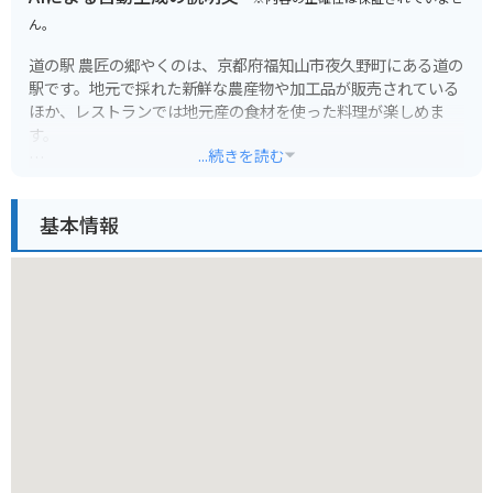
ん。
道の駅 農匠の郷やくのは、京都府福知山市夜久野町にある道の
駅です。地元で採れた新鮮な農産物や加工品が販売されている
ほか、レストランでは地元産の食材を使った料理が楽しめま
す。
...続きを読む
バイクで訪れる際は、道の駅に隣接する駐車場にバイク専用の
駐車スペースがあります。また、道の駅周辺には、夜久野高原
基本情報
や福知山城など、観光スポットも点在しています。
農匠の郷やくのがある夜久野町は、豊かな自然に囲まれた地域
です。特産品としては、夜久野そば、黒豆、山の芋などが知ら
れています。道の駅では、これらの特産品を使ったお土産も販
売されています。