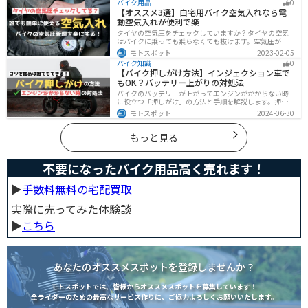
バイク用品
0
る方法からショップに依頼する場合の費用までわかりや
【オススメ3選】自宅用バイク空気入れなら電
すくお伝えします！
動空気入れが便利で楽
タイヤの空気圧をチェックしていますか？タイヤの空気
はバイクに乗っても乗らなくても抜けます。空気圧が下
がると走行性能・燃費・安全性に影響します。空気圧は
モトスポット
2023-02-05
常に自分で管理できるようにしておきましょう。楽に使
バイク知識
0
えるオススメ空気入れをまとめたので、参考にしてくだ
【バイク押しがけ方法】インジェクション車で
さい。
もOK？バッテリー上がりの対処法
バイクのバッテリーが上がってエンジンがかからない時
に役立つ「押しがけ」の方法と手順を解説します。押し
がけができるバイクとできないバイクがあるので、自分
モトスポット
2024-06-30
のバイクができるのか確認しておきましょう。
もっと見る
不要になったバイク用品高く売れます！
▶︎
手数料無料の宅配買取
実際に売ってみた体験談
▶︎
こちら
あなたのオススメスポットを登録しませんか？
モトスポットでは、皆様からオススメスポットを募集しています！
全ライダーのための最高なサービス作りに、ご協力よろしくお願いいたします。