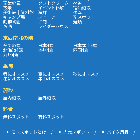
商業施設
ソフトクリーム
林道
夜景
イベント体験
宿泊施設
美術館｜資料館
海鮮
ダム
キャンプ場
スイーツ
珍スポット
動植物園
お肉
麺類
お酒
ライダーハウス
東西南北の端
全ての端
日本4端
日本本土4端
北海道4端
本州4端
四国4端
九州4端
季節
春にオススメ
夏にオススメ
秋にオススメ
冬にオススメ
年中オススメ
施設
屋内施設
屋外施設
料金
無料スポット
有料スポット
モトスポットとは
人気スポット
バイク用品