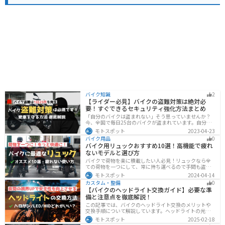
バイク知識
2
【ライダー必見】バイクの盗難対策は絶対必
要！すぐできるセキュリティ強化方法まとめ
「自分のバイクは盗まれない」そう思っていませんか？
今、全国で毎日25台のバイクが盗まれています。自分の
バイクは大丈夫という保証はどこにもありません。バイ
モトスポット
2023-04-23
クの盗難対策の方法を理解して、自分のバイクは自分で
バイク用品
0
守りましょう。
バイク用リュックおすすめ10選！高機能で疲れ
ないモデルと選び方
バイクで荷物を楽に積載したい人必見！リュックなら全
ての荷物を一つにして、常に持ち運べるので手間も盗ま
れる心配もありません。腰や肩の負担を軽減して通勤通
モトスポット
2024-04-14
学・ツーリングを快適にできるオススメリュックを紹介
カスタム・整備
0
します。
【バイクのヘッドライト交換ガイド】必要な準
備と注意点を徹底解説！
この記事では、バイクのヘッドライト交換のメリットや
交換手順について解説しています。ヘッドライトの光が
弱くなっていませんか？夜間の視界を改善するために
モトスポット
2025-02-18
は、適切なヘッドライト交換が必要です。自分で交換す