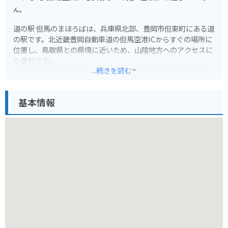
ん。
道の駅 但馬のまほろばは、兵庫県北部、豊岡市但東町にある道
の駅です。北近畿豊岡自動車道の但馬空港ICからすぐの場所に
位置し、鳥取県との県境に近いため、山陰地方へのアクセスに
も便利です。
...続きを読む
地元の新鮮な野菜や但馬牛関連商品を販売する物産店や、但馬
牛を使ったメニューが楽しめるレストランが人気です。また、
基本情報
周辺には、日本の滝百選に選ばれた「猿尾滝」、高さ約40mか
ら落下する雄大な「天滝」などの観光スポットがあります。
バイクで訪れる際は、道の駅から続く県道702号線がおすすめ
です。緑豊かな山間部を走るワインディングロードで、ツーリ
ングにも最適です。但馬牛バーガーや但馬牛コロッケなど、地
元グルメを堪能できるのも魅力です。