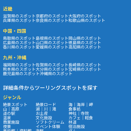
近畿
滋賀県のスポット
京都府のスポット
大阪府のスポット
兵庫県のスポット
奈良県のスポット
和歌山県のスポット
中国・四国
鳥取県のスポット
島根県のスポット
岡山県のスポット
広島県のスポット
山口県のスポット
徳島県のスポット
香川県のスポット
愛媛県のスポット
高知県のスポット
九州・沖縄
福岡県のスポット
佐賀県のスポット
長崎県のスポット
熊本県のスポット
大分県のスポット
宮崎県のスポット
鹿児島県のスポット
沖縄県のスポット
詳細条件からツーリングスポットを探す
ジャンル
絶景スポット
絶景ロード
海｜海岸｜岬
山｜高原
湖｜川｜滝
食事処
道の駅
お土産
神社｜寺院
温泉
文化施設
カフェ｜軽食
商業施設
ソフトクリーム
林道
夜景
イベント体験
宿泊施設
美術館｜資料館
海鮮
ダム