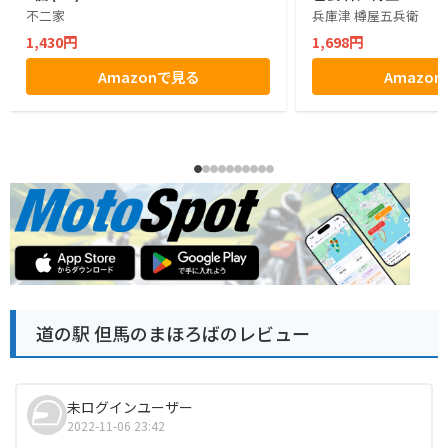
不二家
兵庫津 樽屋五兵衛
1,430円
1,698円
Amazonで見る
Amazo
道の駅 但馬のまほろばのレビュー
未ログインユーザー
2022-11-06 23:42