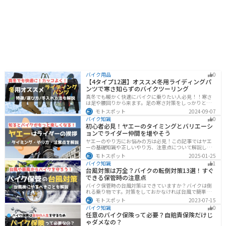
バイク用品
0
【4タイプ12選】オススメ冬用ライディングパ
ンツで寒さ知らずのバイクツーリング
真冬でも暖かく快適にバイクに乗りたい人必見！！寒さ
は足や腰回りから来ます。足の寒さ対策をしっかりとす
ることで、体全体の寒さを防ぎ快適なバイクツーリング
モトスポット
2024-09-07
を楽しむことができます。この記事では、4つのタイプ別
バイク知識
0
に真冬でも使えるライディングパンツを12選紹介しま
初心者必見！ヤエーのタイミングとバリエーシ
す！
ョンでライダー仲間を増やそう
ヤエーのやり方にお悩みの方は必見！この記事ではヤエ
ーの基礎知識や正しいやり方、注意点について解説しま
す。実はヤエーには、ツーリング中の連帯感を高める効
モトスポット
2025-01-25
果があります。この記事を読めば、ヤエーの楽しみ方と
バイク知識
1
安全に行うポイントがわかるでしょう。
台風対策は万全？バイクの転倒対策13選！すぐ
できる保管時の注意点
バイク保管時の台風対策はできていますか？バイクは倒
れる乗り物です。対策をしておかなければ台風で簡単に
倒れてしまいます。大切な愛車に傷がつく前にしっかり
モトスポット
2023-07-15
と対策しておきましょう。初心者でも簡単にできる台風
バイク知識
0
対策を紹介します。台風後にやるべきこともまとめてあ
任意のバイク保険って必要？自賠責保険だけじ
るので、参考にしてください。
ゃダメなの？