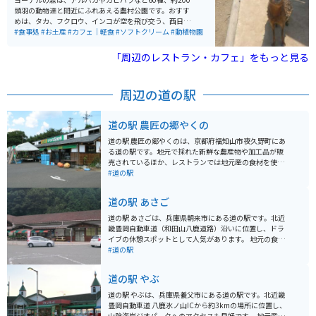
頭羽の動物達と間近にふれあえる農村公園です。おすす
めは、タカ、フクロウ、インコが空を飛び交う、西日本
最大級のバードパフォーマンスショーです。 パン作りや
#食事処
#お土産
#カフェ｜軽食
#ソフトクリーム
#動植物園
ピザ作り体験もでき、芝滑りもあります。花畑も綺麗
で、沢山の種類の花が咲いています。お土産は、園内の
「周辺のレストラン・カフェ」をもっと見る
工房で作られたプリンが人気でソフトクリームも美味し
いです。
周辺の道の駅
道の駅 農匠の郷やくの
道の駅 農匠の郷やくのは、京都府福知山市夜久野町にあ
る道の駅です。地元で採れた新鮮な農産物や加工品が販
売されているほか、レストランでは地元産の食材を使っ
た料理が楽しめます。 バイクで訪れる際は、道の駅に隣
#道の駅
接する駐車場にバイク専用の駐車スペースがあります。
また、道の駅周辺には、夜久野高原や福知山城など、観
道の駅 あさご
光スポットも点在しています。 農匠の郷やくのがある夜
久野町は、豊かな自然に囲まれた地域です。特産品とし
道の駅 あさごは、兵庫県朝来市にある道の駅です。北近
ては、夜久野そば、黒豆、山の芋などが知られていま
畿豊岡自動車道（和田山八鹿道路）沿いに位置し、ドラ
す。道の駅では、これらの特産品を使ったお土産も販売
イブの休憩スポットとして人気があります。 地元の食材
されています。
を使ったレストランや、特産品を販売するショップがあ
#道の駅
り、食事やお土産選びを楽しむことができます。地元産
の野菜や果物はもちろん、但馬牛を使ったコロッケや、
道の駅 やぶ
朝来産のそばを使ったそばがきなど、ご当地グルメも充
実しています。バイクで訪れる場合は、駐車場も広々と
道の駅 やぶは、兵庫県養父市にある道の駅です。北近畿
しているので安心です。 道の駅 あさごの周辺には、竹田
豊岡自動車道 八鹿氷ノ山ICから約3kmの場所に位置し、
城跡や生野銀山など、観光スポットも点在しています。
山陰海岸ジオパークへのアクセスも良好です。 地元産の