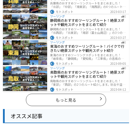
兵庫県のおすすめツーリングルートをまとめました！
「北部」「中部」「南東部」「南西部」の4つのルート紹
介します。自然豊かな山を堪能できる北部と中部、街中
モトスポット
2023-03-17
で海辺の南部と違った楽しみ方ができます。バイクで兵
ツーリング
1
庫県にツーリングに行く際は参考にしてください。
静岡県のおすすめツーリングルート！絶景スポ
ットや観光スポットをまとめて紹介
静岡県のおすすめツーリングルートをまとめました！
「北西部」「北東部」「南部（富士山周辺）」の3つのル
ート紹介します。富士山を中心に自然豊かな景色や食事
モトスポット
2023-03-27
を楽しめるスポットが多数あります。バイクで静岡県に
ツーリング
1
ツーリングに行く際は参考にしてください。
東海のおすすめツーリングルート！バイクで行
きたい絶景スポットや観光スポット紹介
東海のおすすめツーリングスポットをまとめました！
「岐阜県」「静岡県」「愛知県」「三重県」の各県の観
光地紹介します。自然豊かな山々や湖、温泉地が点在
モトスポット
2023-09-05
し、四季折々の景色を楽しめるスポットが多数ありま
ツーリング
0
す。バイクで東海にツーリングに行く際は参考にしてく
鳥取県のおすすめツーリングルート！絶景スポ
ださい。
ットや観光スポットをまとめて紹介
鳥取県のおすすめツーリングルートをまとめました！
「東部」「西部」の2つのルート紹介します。砂丘や温泉
地、歴史ある城跡など魅力溢れるスポットが多数あるの
モトスポット
2023-04-12
で楽しめます。バイクで鳥取県にツーリングに行く際は
参考にしてください。
もっと見る
オススメ記事