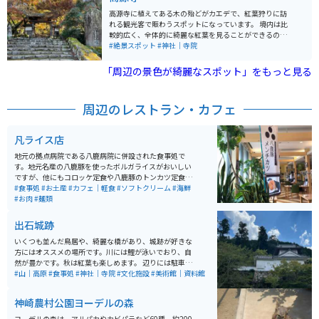
高源寺に植えてある木の殆どがカエデで、紅葉狩りに訪
れる観光客で賑わうスポットになっています。 境内は比
較的広く、全体的に綺麗な紅葉を見ることができるのが
魅力的です。 秋の紅葉狩りだけでなく、春夏に見られる
#絶景スポット
#神社｜寺院
新緑のカエデも非常に良く、癒しのスポットとなってい
ます。 また、高源寺の入口前では屋台も出ており、丹波
「周辺の景色が綺麗なスポット」をもっと見る
の黒豆を買うことができたり、団子や焼鳥などを食べる
ことができたりと紅葉狩り以外にも楽しむ事ができるた
め、ゆっくり観光のできる場所となっています。
周辺のレストラン・カフェ
凡ライス店
地元の拠点病院である八鹿病院に併設された食事処で
す。地元名産の八鹿豚を使ったボルガライスがおいしい
ですが、他にもコロッケ定食や八鹿豚のトンカツ定食、
うどんやそばもあり、美味しいです。 しかも、お値段が
#食事処
#お土産
#カフェ｜軽食
#ソフトクリーム
#海鮮
リーズナブルですので、オススメの穴場お食事スポット
#お肉
#麺類
です。
出石城跡
いくつも並んだ鳥居や、綺麗な橋があり、城跡が好きな
方にはオススメの場所です。川には鯉が泳いでおり、自
然が豊かです。秋は紅葉も楽しめます。 辺りには駐車
場、お土産屋さん、皿そば屋、軽食店なども豊富です。
#山｜高原
#食事処
#神社｜寺院
#文化施設
#美術館｜資料館
美術館もすぐあります。辺りは田園や山道ですので、ツ
ーリングにも最適です。
神崎農村公園ヨーデルの森
ヨーデルの森は、アルパカやカビパラなど60種、約200