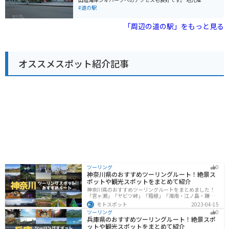
歴史を感じられるスポットが多いので、歴史好きの方に
新鮮な野菜や加工品が販売されている「彩菜館」が人気
#道の駅
もおすすめです。
で、レストランでは但馬牛や猪肉などの地元グルメも楽
しめます。お土産には、名産の「やぶそば」や「朝採れ
「周辺の道の駅」をもっと見る
卵」がおすすめです。 ツーリングで訪れる場合、道の駅
やぶは休憩場所として最適です。駐車場も広く、バイク
ラックも完備されています。周辺には、氷ノ山や瀞川平
など、自然豊かな観光スポットも点在しており、ツーリ
オススメスポット紹介記事
ングの拠点としてもおすすめです。
ツーリング
0
神奈川県のおすすめツーリングルート！絶景ス
ポットや観光スポットをまとめて紹介
神奈川県のおすすめツーリングルートをまとめました！
「宮ヶ瀬」「ヤビツ峠」「箱根」「湘南・江ノ島・鎌
倉」「三浦」「みなとみらい」の6つのルート紹介しま
モトスポット
2023-04-15
す。自然豊かなスポット、歴史ある観光名所、都市部で
ツーリング
0
楽しめるツーリングスポットまで多数あります。バイク
兵庫県のおすすめツーリングルート！絶景スポ
で神奈川県にツーリングに行く際は参考にしてくださ
ットや観光スポットをまとめて紹介
い。