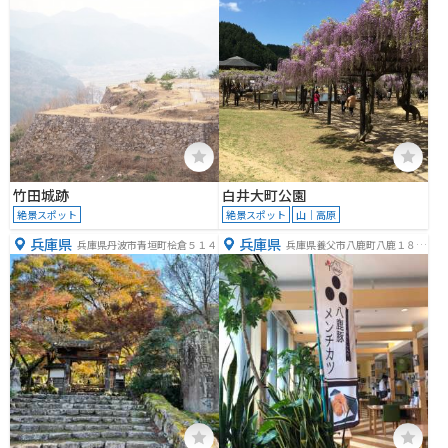
竹田城跡
白井大町公園
絶景スポット
絶景スポット
山｜高原
兵庫県
兵庫県
兵庫県丹波市青垣町桧倉５１４
兵庫県養父市八鹿町八鹿１８７
８−１