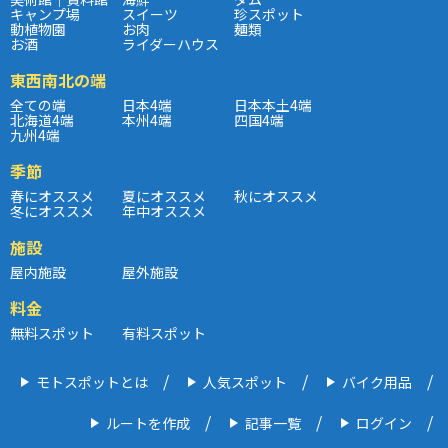
キャンプ場
スイーツ
珍スポット
動植物園
お肉
麺類
お酒
ライダーハウス
東西南北の端
全ての端
日本4端
日本本土4端
北海道4端
本州4端
四国4端
九州4端
季節
春にオススメ
夏にオススメ
秋にオススメ
冬にオススメ
年中オススメ
施設
屋内施設
屋外施設
料金
無料スポット
有料スポット
モトスポットとは
人気スポット
バイク用品
ルートを作成
記事一覧
ログイン