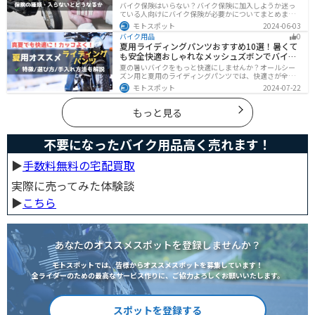
バイク保険はいらない？バイク保険に加入しようか迷っ
ている人向けにバイク保険が必要かについてまとめまし
た。自賠責保険と任意保険の違いについても解説したの
モトスポット
2024-06-03
で、バイク保険を検討している人は参考にしてくださ
バイク用品
0
い。
夏用ライディングパンツおすすめ10選！暑くて
も安全快適おしゃれなメッシュズボンでバイク
に乗ろう
夏の暑いバイクをもっと快適にしませんか？オールシー
ズン用と夏用のライディングパンツでは、快適さが全然
違います。生地の大半がメッシュ素材で作られた夏用で
モトスポット
2024-07-22
は通気性・透湿性に優れており、熱気を逃しつつ汗をし
っかりと乾かしてくれます。そんな夏用ライディングパ
ンツの選び方や特徴オススメ商品をまとめました。
もっと見る
不要になったバイク用品高く売れます！
▶︎
手数料無料の宅配買取
実際に売ってみた体験談
▶︎
こちら
あなたのオススメスポットを登録しませんか？
モトスポットでは、皆様からオススメスポットを募集しています！
全ライダーのための最高なサービス作りに、ご協力よろしくお願いいたします。
スポットを登録する