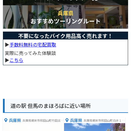
兵庫県
おすすめツーリングルート
不要になったバイク用品高く売れます！
▶︎
手数料無料の宅配買取
実際に売ってみた体験談
▶︎
こちら
道の駅 但馬のまほろばに近い場所
兵庫県
兵庫県
兵庫県朝来市和田山町竹田古城
兵庫県朝来市和田山町白井１０
山169番地
０８