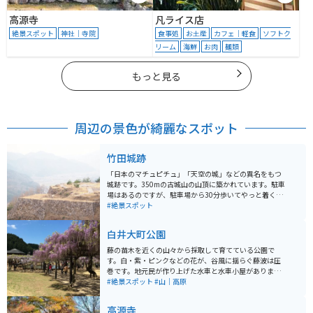
高源寺
凡ライス店
絶景スポット
神社｜寺院
食事処
お土産
カフェ｜軽食
ソフトク
リーム
海鮮
お肉
麺類
もっと見る
周辺の景色が綺麗なスポット
竹田城跡
「日本のマチュピチュ」「天空の城」などの異名をもつ
城跡です。350mの古城山の山頂に築かれています。駐車
場はあるのですが、駐車場から30分歩いてやっと着くよ
うな場所にあります。歩いていくのは大変ですが、城跡
#絶景スポット
の絶景を見ると疲れも吹き飛びます。
白井大町公園
藤の苗木を近くの山々から採取して育てている公園で
す。白・紫・ピンクなどの花が、谷風に揺らぐ藤波は圧
巻です。地元民が作り上げた水車と水車小屋がありま
す。 町から離れた山中にあるので、落ち着いた雰囲気が
#絶景スポット
#山｜高原
感じられます。「ドライブインやくも」の近くにあり、
ツーリングで立ち寄るのに便利です。
高源寺