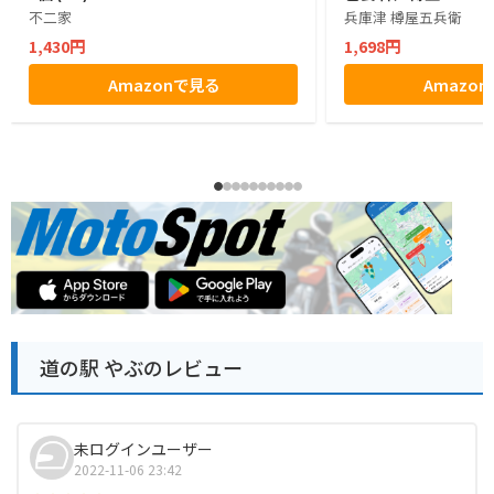
不二家
兵庫津 樽屋五兵衛
1,430円
1,698円
Amazonで見る
Amazo
道の駅 やぶのレビュー
未ログインユーザー
2022-11-06 23:42