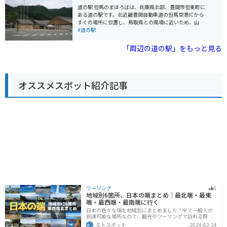
った料理や、地元産のそばなどが楽しめます。 バイクで
道の駅 但馬のまほろばは、兵庫県北部、豊岡市但東町に
訪れる場合、道の駅には広い駐車場が完備されているの
ある道の駅です。北近畿豊岡自動車道の但馬空港ICから
で安心です。ツーリングの休憩場所として、立ち寄って
すぐの場所に位置し、鳥取県との県境に近いため、山陰
みてはいかがでしょうか。周辺には、氷ノ山や鉢伏高原
地方へのアクセスにも便利です。 地元の新鮮な野菜や但
#道の駅
など、自然豊かな観光スポットも点在しています。 道の
馬牛関連商品を販売する物産店や、但馬牛を使ったメニ
駅 ようか但馬蔵は、但馬の魅力が詰まった道の駅です。
ューが楽しめるレストランが人気です。また、周辺に
「周辺の道の駅」をもっと見る
ぜひ一度訪れてみてください。
は、日本の滝百選に選ばれた「猿尾滝」、高さ約40mか
ら落下する雄大な「天滝」などの観光スポットがありま
す。 バイクで訪れる際は、道の駅から続く県道702号線
がおすすめです。緑豊かな山間部を走るワインディング
オススメスポット紹介記事
ロードで、ツーリングにも最適です。但馬牛バーガーや
但馬牛コロッケなど、地元グルメを堪能できるのも魅力
です。
ツーリング
1
地域別6箇所、日本の端まとめ｜最北端・最東
端・最西端・最南端に行く
日本の色々な端を地域別にまとめました！全て一般人が
到達可能な場所なので、観光やツーリングで訪れる際の
参考にしてください。
モトスポット
2024-02-24