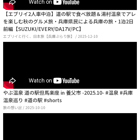
【エブリイ2人車中泊】道の駅で食べ放題＆湯村温泉でアレ
を楽しむ秋のグルメ旅・兵庫県民による兵庫の旅・1泊2日
前編【SUZUKI/EVERY/DA17V/PC】
エブリイと行く、日本旅【兵庫ぶらり旅】 / 2025-12-10
やぶ温泉 道の駅但馬楽座 in 養父市 -2025.10- #温泉 #兵庫
温泉巡り #道の駅 #shorts
旅の想い出 / 2025-10-10