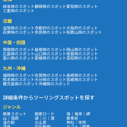
岐阜県のスポット
静岡県のスポット
愛知県のスポット
三重県のスポット
近畿
滋賀県のスポット
京都府のスポット
大阪府のスポット
兵庫県のスポット
奈良県のスポット
和歌山県のスポット
中国・四国
鳥取県のスポット
島根県のスポット
岡山県のスポット
広島県のスポット
山口県のスポット
徳島県のスポット
香川県のスポット
愛媛県のスポット
高知県のスポット
九州・沖縄
福岡県のスポット
佐賀県のスポット
長崎県のスポット
熊本県のスポット
大分県のスポット
宮崎県のスポット
鹿児島県のスポット
沖縄県のスポット
詳細条件からツーリングスポットを探す
ジャンル
絶景スポット
絶景ロード
海｜海岸｜岬
山｜高原
湖｜川｜滝
食事処
道の駅
お土産
神社｜寺院
温泉
文化施設
カフェ｜軽食