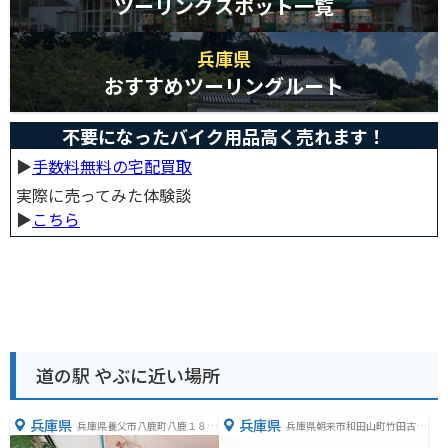
ツーリングスポット一覧
兵庫県
おすすめツーリングルート
不要になったバイク用品高く売れます！
▶︎
手数料無料の宅配買取
実際に売ってみた体験談
▶︎
こちら
道の駅 やぶに近い場所
兵庫県
兵庫県
兵庫県養父市八鹿町八鹿１８７
兵庫県朝来市和田山町竹田古城
８−１
山169番地