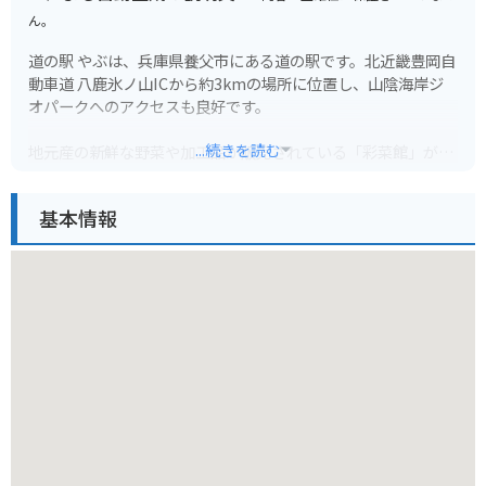
ん。
道の駅 やぶは、兵庫県養父市にある道の駅です。北近畿豊岡自
動車道 八鹿氷ノ山ICから約3kmの場所に位置し、山陰海岸ジ
オパークへのアクセスも良好です。
...続きを読む
地元産の新鮮な野菜や加工品が販売されている「彩菜館」が人
気で、レストランでは但馬牛や猪肉などの地元グルメも楽しめ
ます。お土産には、名産の「やぶそば」や「朝採れ卵」がおす
基本情報
すめです。
ツーリングで訪れる場合、道の駅 やぶは休憩場所として最適で
す。駐車場も広く、バイクラックも完備されています。周辺に
は、氷ノ山や瀞川平など、自然豊かな観光スポットも点在して
おり、ツーリングの拠点としてもおすすめです。