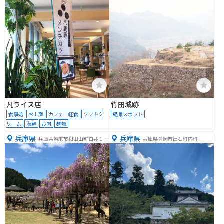
凡ライス店
竹田城跡
食事処
お土産
カフェ｜軽食
ソフトク
絶景スポット
リーム
海鮮
お肉
麺類
兵庫県
兵庫県
兵庫県朝来市和田山町白井１０
兵庫県豊岡市出石町内町
０８