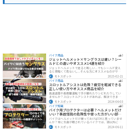
バイク用品
3
ジェットヘルメット×サングラスは痛い？シー
ルドとの違いやオススメ14選を紹介
ジェットヘルメットで走ると眩しい...でもシールド変え
ると夜暗くて危ないし...そんな方にオススメなのがサン
グラスです！サングラスなら付け外しが自由で、眩しい
モトスポット
2025-02-21
時だけ使えます。バイクを降りてからのファッションと
バイク用品
1
しても使えるおしゃれアイテムです。
スロットルアシストは危険？疲労を軽減できる
正しい使い方やオススメ商品を紹介
高速道路や長距離運転で手が疲れたりシビれたりしてい
ませんか？スロットルアシストがあれば、解決できま
す。この記事ではスロットルアシストを安全に使う場
モトスポット
2024-06-03
面、危険性、種類、オススメの商品について解説しま
バイク知識
0
す。長距離運転をもっと楽にしたいと思っている人は参
バイク用プロテクターは必要？ヘルメットだけ
考にしてください。
いい？事故怪我の危険性や使った方がいい部位
も解説
バイクはヘルメットだけ被っておけばOKと思っていませ
んか？常に生身が晒されているバイクでは、頭以外にも
胸・背中・脚・腕など怪我のリスクが非常に高いです。
モトスポット
2024-06-11
プロテクターをちゃんと付けていれば事故の致命傷の7