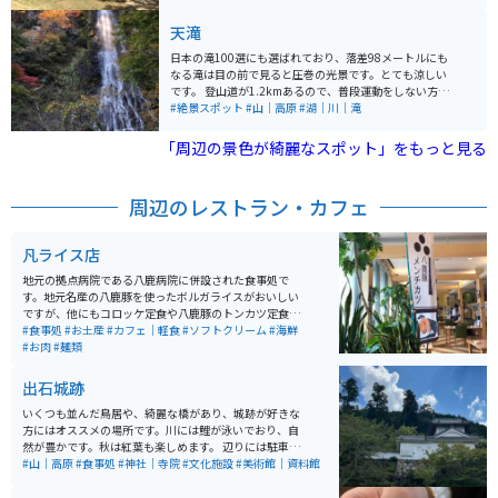
感じられます。「ドライブインやくも」の近くにあり、
ツーリングで立ち寄るのに便利です。
天滝
日本の滝100選にも選ばれており、落差98メートルにも
なる滝は目の前で見ると圧巻の光景です。とても涼しい
です。 登山道が1.2kmあるので、普段運動をしない方に
は少々疲れる登山になります。登り切って滝を見た時に
#絶景スポット
#山｜高原
#湖｜川｜滝
は達成感があり、癒されます。 駐車場と近くにはレスト
ハウスがあり、地元丹波の食材を使ったお料理が楽しめ
「周辺の景色が綺麗なスポット」をもっと見る
ます。
周辺のレストラン・カフェ
凡ライス店
地元の拠点病院である八鹿病院に併設された食事処で
す。地元名産の八鹿豚を使ったボルガライスがおいしい
ですが、他にもコロッケ定食や八鹿豚のトンカツ定食、
うどんやそばもあり、美味しいです。 しかも、お値段が
#食事処
#お土産
#カフェ｜軽食
#ソフトクリーム
#海鮮
リーズナブルですので、オススメの穴場お食事スポット
#お肉
#麺類
です。
出石城跡
いくつも並んだ鳥居や、綺麗な橋があり、城跡が好きな
方にはオススメの場所です。川には鯉が泳いでおり、自
然が豊かです。秋は紅葉も楽しめます。 辺りには駐車
場、お土産屋さん、皿そば屋、軽食店なども豊富です。
#山｜高原
#食事処
#神社｜寺院
#文化施設
#美術館｜資料館
美術館もすぐあります。辺りは田園や山道ですので、ツ
ーリングにも最適です。