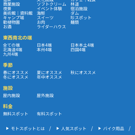
商業施設
ソフトクリーム
林道
夜景
イベント体験
宿泊施設
美術館｜資料館
海鮮
ダム
キャンプ場
スイーツ
珍スポット
動植物園
お肉
麺類
お酒
ライダーハウス
東西南北の端
全ての端
日本4端
日本本土4端
北海道4端
本州4端
四国4端
九州4端
季節
春にオススメ
夏にオススメ
秋にオススメ
冬にオススメ
年中オススメ
施設
屋内施設
屋外施設
料金
無料スポット
有料スポット
モトスポットとは
人気スポット
バイク用品