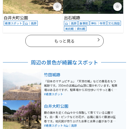
白井大町公園
出石城跡
絶景スポット
山｜高原
山｜高原
食事処
神社｜寺院
文化施設
美術館｜資料館
もっと見る
周辺の景色が綺麗なスポット
竹田城跡
「日本のマチュピチュ」「天空の城」などの異名をもつ
城跡です。350mの古城山の山頂に築かれています。駐車
場はあるのですが、駐車場から30分歩いてやっと着くよ
うな場所にあります。歩いていくのは大変ですが、城跡
#絶景スポット
の絶景を見ると疲れも吹き飛びます。
白井大町公園
藤の苗木を近くの山々から採取して育てている公園で
す。白・紫・ピンクなどの花が、谷風に揺らぐ藤波は圧
巻です。地元民が作り上げた水車と水車小屋がありま
す。 町から離れた山中にあるので、落ち着いた雰囲気が
#絶景スポット
#山｜高原