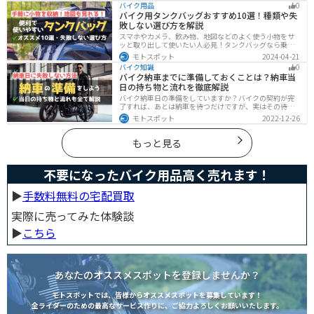
バイク用品
0
0%は防げると言われています。安全にバイクに乗るため
バイク用タンクバッグおすすめ10選！種類や失
にプロテクターの種類やつけた方が良い部位などをまと
敗しない選び方を解説
めました。
スマホやカメラ、飲み物、地図などのよく使う小物をサ
ッと取り出して使いたい人必見！タンクバッグなら乗車
中でも簡単に荷物を確認できます。脱着もマグネットや
モトスポット
2024-04-21
吸盤でつけるだけで非常に簡単、しっかり固定したい人
バイク知識
0
はベルトを使うこともできます。
バイク納車までに準備しておくことは？納車当
日の持ち物と流れを徹底解説
バイク納車日の準備をしていますか？バイクの契約が完
了すれば、あとは納車を待つだけですが、実はその待っ
ている間に準備しておくことはたくさんあります。納車
モトスポット
2022-12-26
当日に慌てずに済むよう、しっかり確認して準備してお
きましょう。
もっと見る
不要になったバイク用品高く売れます！
▶︎
手数料無料の宅配買取
実際に売ってみた体験談
▶︎
こちら
あなたのオススメスポットを登録しませんか？
モトスポットでは、皆様からオススメスポットを募集しています！
全ライダーのための最高なサービス作りに、ご協力よろしくお願いいたします。