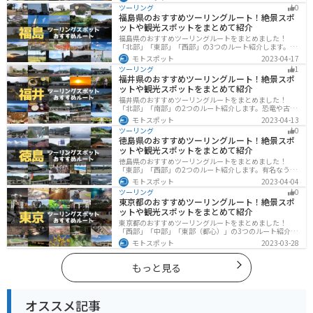
ツーリング
0
福島県のおすすめツーリングルート！絶景スポ
ットや観光スポットをまとめて紹介
福島県のおすすめツーリングルートをまとめました！
「北部」「東部」「西部」の3つのルート紹介します。内
陸部には山々が連なり、海岸線は太平洋に面してるので
モトスポット
2023-04-17
観光スポットが多数あります。バイクで福島県にツーリ
ツーリング
1
ングに行く際は参考にしてください。
福井県のおすすめツーリングルート！絶景スポ
ットや観光スポットをまとめて紹介
福井県のおすすめツーリングルートをまとめました！
「北部」「南部」の2つのルート紹介します。恐竜や古代
遺跡、温泉地など魅力に溢れるスポットが多数ありま
モトスポット
2023-04-13
す。バイクで福井県にツーリングに行く際は参考にして
ツーリング
0
ください。
徳島県のおすすめツーリングルート！絶景スポ
ットや観光スポットをまとめて紹介
徳島県のおすすめツーリングルートをまとめました！
「東部」「西部」の2つのルート紹介します。有名なうず
しおや山を中心とした自然豊かなスポットが多数ありま
モトスポット
2023-04-04
す。バイクで徳島県にツーリングに行く際は参考にして
ツーリング
0
ください。
東京都のおすすめツーリングルート！絶景スポ
ットや観光スポットをまとめて紹介
東京都のおすすめツーリングルートをまとめました！
「西部」「中部」「東部（都心）」の3つのルート紹介し
ます。西に行けば奥多摩の自然、東に行けば都心スポッ
モトスポット
2023-03-28
トと、自然も街も楽しめるスポットが多数あります。バ
イクで東京都にツーリングに行く際は参考にしてくださ
い。
もっと見る
オススメ記事