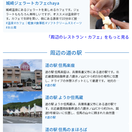
城崎ジェラートカフェchaya
城崎温泉にあるジェラートを楽しめるカフェです。ジェ
ラートももちろん美味しいですが、オススメは温泉卵で
す。カフェで生卵を買い、側にある源泉で10分ほど放置
したらできます。味付けなしでも美味しいですが、塩を
#温泉
#カフェ｜軽食
#食事処
#ソフトクリーム
#スイーツ
少しかけるとさらに美味しいです。専用の駐車場はない
#お土産
ですが、城崎温泉の駐車場があります。
「周辺のレストラン・カフェ」をもっと見る
周辺の道の駅
道の駅 但馬楽座
道の駅 但馬楽座は、兵庫県養父市にある道の駅です。北
近畿豊岡自動車道 八鹿氷ノ山ICから約5分の場所に位置
し、ドライブの休憩スポットとして最適です。 地元の新
鮮な野菜や特産品を販売する直売所、但馬牛や地元食材
#道の駅
を使った料理が楽しめるレストラン、そして焼きたてパ
ンが人気のベーカリーなど、魅力的な施設が揃っていま
道の駅 ようか但馬蔵
す。 バイクで訪れる場合、道の駅には広々とした駐車場
が完備されているので安心です。また、周辺には自然豊
道の駅 ようか但馬蔵は、兵庫県養父市にある道の駅で
かな観光スポットも多く、ツーリングの拠点としてもお
す。北近畿豊岡自動車道の八鹿氷ノ山ICから約3km、国
すすめです。 道の駅 但馬楽座で、但馬の魅力を満喫して
道9号線沿いに位置し、但馬の山々に囲まれた自然豊か
みてはいかがでしょうか。
な場所にあり、ドライブの休憩スポットとして人気で
#道の駅
す。 地元の農産物や特産品を販売する直売所があり、但
馬牛や新鮮な野菜、地元産の日本酒や銘菓など、お土産
道の駅 但馬のまほろば
探しにも最適です。また、レストランでは、但馬牛を使