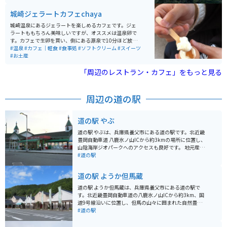
美術館もすぐあります。辺りは田園や山道ですので、ツ
ーリングにも最適です。
城崎ジェラートカフェchaya
城崎温泉にあるジェラートを楽しめるカフェです。ジェ
ラートももちろん美味しいですが、オススメは温泉卵で
す。カフェで生卵を買い、側にある源泉で10分ほど放置
したらできます。味付けなしでも美味しいですが、塩を
#温泉
#カフェ｜軽食
#食事処
#ソフトクリーム
#スイーツ
少しかけるとさらに美味しいです。専用の駐車場はない
#お土産
ですが、城崎温泉の駐車場があります。
「周辺のレストラン・カフェ」をもっと見る
周辺の道の駅
道の駅 やぶ
道の駅 やぶは、兵庫県養父市にある道の駅です。北近畿
豊岡自動車道 八鹿氷ノ山ICから約3kmの場所に位置し、
山陰海岸ジオパークへのアクセスも良好です。 地元産の
新鮮な野菜や加工品が販売されている「彩菜館」が人気
#道の駅
で、レストランでは但馬牛や猪肉などの地元グルメも楽
しめます。お土産には、名産の「やぶそば」や「朝採れ
道の駅 ようか但馬蔵
卵」がおすすめです。 ツーリングで訪れる場合、道の駅
やぶは休憩場所として最適です。駐車場も広く、バイク
道の駅 ようか但馬蔵は、兵庫県養父市にある道の駅で
ラックも完備されています。周辺には、氷ノ山や瀞川平
す。北近畿豊岡自動車道の八鹿氷ノ山ICから約3km、国
など、自然豊かな観光スポットも点在しており、ツーリ
道9号線沿いに位置し、但馬の山々に囲まれた自然豊か
ングの拠点としてもおすすめです。
な場所にあり、ドライブの休憩スポットとして人気で
#道の駅
す。 地元の農産物や特産品を販売する直売所があり、但
馬牛や新鮮な野菜、地元産の日本酒や銘菓など、お土産