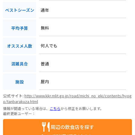
通年
ベストシーズン
無料
平均予算
何人でも
オススメ人数
普通
混雑具合
屋内
施設
公式サイト:
http://www.kkr.mlit.go.jp/road/michi_no_eki/contents/hyog
o/tanbarakuza.html
情報が間違っている場合は、
こちら
から修正をお願いします。
最終更新ユーザー：
周辺の飲食店を探す