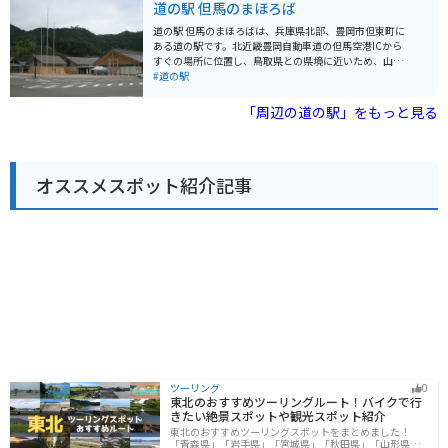
道の駅 但馬のまほろば
探しにも最適です。また、レストランでは、但馬牛を使
った料理や、地元産のそばなどが楽しめます。 バイクで
道の駅 但馬のまほろばは、兵庫県北部、豊岡市但東町に
訪れる場合、道の駅には広い駐車場が完備されているの
ある道の駅です。北近畿豊岡自動車道の但馬空港ICから
で安心です。ツーリングの休憩場所として、立ち寄って
すぐの場所に位置し、鳥取県との県境に近いため、山陰
みてはいかがでしょうか。周辺には、氷ノ山や鉢伏高原
地方へのアクセスにも便利です。 地元の新鮮な野菜や但
#道の駅
など、自然豊かな観光スポットも点在しています。 道の
馬牛関連商品を販売する物産店や、但馬牛を使ったメニ
駅 ようか但馬蔵は、但馬の魅力が詰まった道の駅です。
ューが楽しめるレストランが人気です。また、周辺に
「周辺の道の駅」をもっと見る
ぜひ一度訪れてみてください。
は、日本の滝百選に選ばれた「猿尾滝」、高さ約40mか
ら落下する雄大な「天滝」などの観光スポットがありま
す。 バイクで訪れる際は、道の駅から続く県道702号線
がおすすめです。緑豊かな山間部を走るワインディング
オススメスポット紹介記事
ロードで、ツーリングにも最適です。但馬牛バーガーや
但馬牛コロッケなど、地元グルメを堪能できるのも魅力
です。
ツーリング
0
東北のおすすめツーリングルート！バイクで行
きたい絶景スポットや観光スポット紹介
東北のおすすめツーリングスポットをまとめました！
「青森県」「岩手県」「宮城県」「秋田県」「山形県」