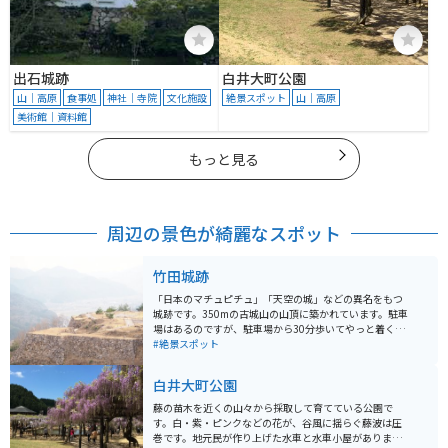
出石城跡
白井大町公園
山｜高原
食事処
神社｜寺院
文化施設
絶景スポット
山｜高原
美術館｜資料館
もっと見る
周辺の景色が綺麗なスポット
竹田城跡
「日本のマチュピチュ」「天空の城」などの異名をもつ
城跡です。350mの古城山の山頂に築かれています。駐車
場はあるのですが、駐車場から30分歩いてやっと着くよ
うな場所にあります。歩いていくのは大変ですが、城跡
#絶景スポット
の絶景を見ると疲れも吹き飛びます。
白井大町公園
藤の苗木を近くの山々から採取して育てている公園で
す。白・紫・ピンクなどの花が、谷風に揺らぐ藤波は圧
巻です。地元民が作り上げた水車と水車小屋がありま