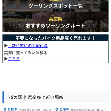
ツーリングスポット一覧
兵庫県
おすすめツーリングルート
不要になったバイク用品高く売れます！
▶︎
手数料無料の宅配買取
実際に売ってみた体験談
▶︎
こちら
道の駅 但馬楽座に近い場所
兵庫県
兵庫県
兵庫県養父市八鹿町八鹿１８７
兵庫県朝来市和田山町竹田古城