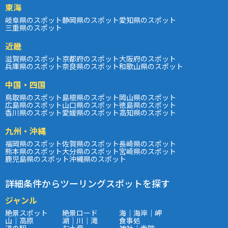
東海
岐阜県のスポット
静岡県のスポット
愛知県のスポット
三重県のスポット
近畿
滋賀県のスポット
京都府のスポット
大阪府のスポット
兵庫県のスポット
奈良県のスポット
和歌山県のスポット
中国・四国
鳥取県のスポット
島根県のスポット
岡山県のスポット
広島県のスポット
山口県のスポット
徳島県のスポット
香川県のスポット
愛媛県のスポット
高知県のスポット
九州・沖縄
福岡県のスポット
佐賀県のスポット
長崎県のスポット
熊本県のスポット
大分県のスポット
宮崎県のスポット
鹿児島県のスポット
沖縄県のスポット
詳細条件からツーリングスポットを探す
ジャンル
絶景スポット
絶景ロード
海｜海岸｜岬
山｜高原
湖｜川｜滝
食事処
道の駅
お土産
神社｜寺院