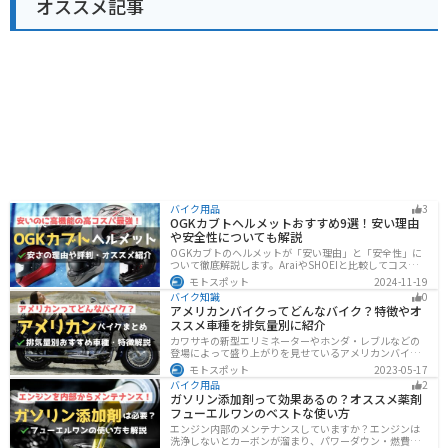
オススメ記事
バイク用品
3
OGKカブトヘルメットおすすめ9選！安い理由
や安全性についても解説
OGKカブトのヘルメットが「安い理由」と「安全性」に
ついて徹底解説します。AraiやSHOEIと比較してコスパが
高く、信頼性も兼ね備えたOGKカブトのヘルメット。初
モトスポット
2024-11-19
心者ライダーからベテランまでおすすめのモデル9選と、
バイク知識
0
実際の口コミや評判、選び方も詳しく紹介します。
アメリカンバイクってどんなバイク？特徴やオ
ススメ車種を排気量別に紹介
カワサキの新型エリミネーターやホンダ・レブルなどの
登場によって盛り上がりを見せているアメリカンバイ
ク。スタイリッシュに乗れることはもちろん、ツーリン
モトスポット
2023-05-17
グや通学通勤もこなせるアメリカンバイクの特徴や、オ
バイク用品
2
ススメの車種についてご紹介します！
ガソリン添加剤って効果あるの？オススメ薬剤
フューエルワンのベストな使い方
エンジン内部のメンテナンスしていますか？エンジンは
洗浄しないとカーボンが溜まり、パワーダウン・燃費の