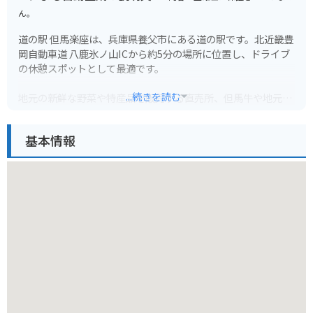
ん。
道の駅 但馬楽座は、兵庫県養父市にある道の駅です。北近畿豊
岡自動車道 八鹿氷ノ山ICから約5分の場所に位置し、ドライブ
の休憩スポットとして最適です。
...続きを読む
地元の新鮮な野菜や特産品を販売する直売所、但馬牛や地元食
材を使った料理が楽しめるレストラン、そして焼きたてパンが
人気のベーカリーなど、魅力的な施設が揃っています。
基本情報
バイクで訪れる場合、道の駅には広々とした駐車場が完備され
ているので安心です。また、周辺には自然豊かな観光スポット
も多く、ツーリングの拠点としてもおすすめです。
道の駅 但馬楽座で、但馬の魅力を満喫してみてはいかがでしょ
うか。