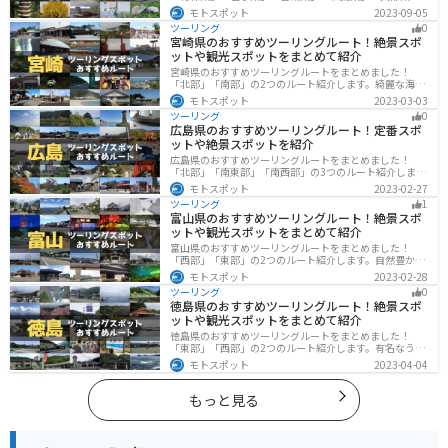
「福島県」の各県の観光地紹介します。自然豊かな山々
モトスポット
2023-09-05
や湖、温泉地が点在し、四季折々の景色を楽しめるスポ
ツーリング
0
ットが多数あります。バイクで東北にツーリングに行く
宮崎県のおすすめツーリングルート！絶景スポ
際は参考にしてください。
ットや観光スポットをまとめて紹介
宮崎県のおすすめツーリングルートをまとめました！
「北部」「南部」の2つのルート紹介します。綺麗な海岸
線が特徴的な海・自然豊かな山・趣のある神社を満喫す
モトスポット
2023-03-03
るツーリングができます。バイクで宮崎県にツーリング
ツーリング
0
に行く際は参考にしてください。
広島県のおすすめツーリングルート！定番スポ
ットや絶景スポットを紹介
広島県のおすすめツーリングルートをまとめました！
「北部」「南東部」「南西部」の3つのルート紹介しま
す。自然豊かな山と海だけでなく、歴史的価値のある建
モトスポット
2023-02-27
造物も多数あるので、飽きることなくツーリングを堪能
ツーリング
1
できます。バイクで広島県にツーリングに行く際は参考
富山県のおすすめツーリングルート！絶景スポ
にしてください。
ットや観光スポットをまとめて紹介
富山県のおすすめツーリングルートをまとめました！
「西部」「東部」の2つのルート紹介します。自然豊かな
山と海、温泉が充実しており、美術館などもあるので、
モトスポット
2023-02-28
自然を満喫するツーリングができます。バイクで富山県
ツーリング
0
にツーリングに行く際は参考にしてください。
徳島県のおすすめツーリングルート！絶景スポ
ットや観光スポットをまとめて紹介
徳島県のおすすめツーリングルートをまとめました！
「東部」「西部」の2つのルート紹介します。有名なうず
しおや山を中心とした自然豊かなスポットが多数ありま
モトスポット
2023-04-04
す。バイクで徳島県にツーリングに行く際は参考にして
ください。
もっと見る