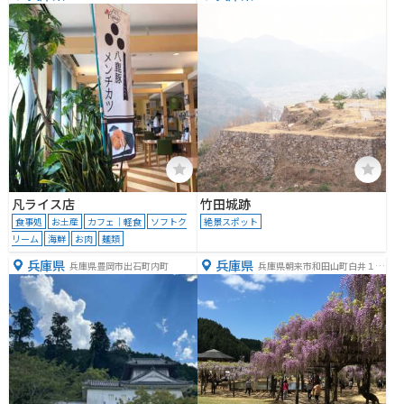
８−１
山169番地
凡ライス店
竹田城跡
食事処
お土産
カフェ｜軽食
ソフトク
絶景スポット
リーム
海鮮
お肉
麺類
兵庫県
兵庫県
兵庫県豊岡市出石町内町
兵庫県朝来市和田山町白井１０
０８