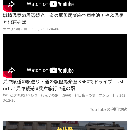
城崎温泉の周辺観光 道の駅但馬楽座で車中泊！やぶ温泉
と出石そば
カナリの風に乗ってこ / 2021-06-06
兵庫県道の駅巡り・道の駅但馬楽座 S660でドライブ #sh
orts #兵庫観光 #兵庫旅行 #道の駅
旅行と道の駅食べ歩き けんいち旅 【S660・軽自動車のオープンカー】 / 202
3-12-20
YouTubeの利用規約
兵庫県