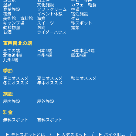
温泉
文化施設
カフェ｜軽食
商業施設
ソフトクリーム
林道
夜景
イベント体験
宿泊施設
美術館｜資料館
海鮮
ダム
キャンプ場
スイーツ
珍スポット
動植物園
お肉
麺類
お酒
ライダーハウス
東西南北の端
全ての端
日本4端
日本本土4端
北海道4端
本州4端
四国4端
九州4端
季節
春にオススメ
夏にオススメ
秋にオススメ
冬にオススメ
年中オススメ
施設
屋内施設
屋外施設
料金
無料スポット
有料スポット
モトスポットとは
人気スポット
バイク用品