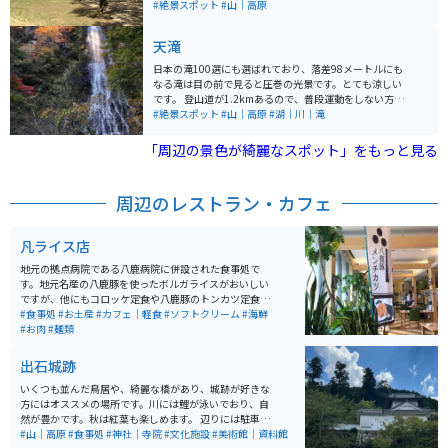
す。 町から離れた山中にあるので、落ち着いた雰囲気が
#絶景スポット
#山｜高原
感じられます。「ドライブインやくも」の近くにあり、
ツーリングで立ち寄るのに便利です。
天滝
日本の滝100選にも選ばれており、落差98メートルにも
なる滝は目の前で見ると圧巻の光景です。とても涼しい
です。 登山道が1.2kmあるので、普段運動をしない方に
は少々疲れる登山になります。登り切って滝を見た時に
#絶景スポット
#山｜高原
#湖｜川｜滝
は達成感があり、癒されます。 駐車場と近くにはレスト
ハウスがあり、地元丹波の食材を使ったお料理が楽しめ
「周辺の景色が綺麗なスポット」をもっと見る
ます。
周辺のレストラン・カフェ
凡ライス店
地元の拠点病院である八鹿病院に併設された食事処で
す。地元名産の八鹿豚を使ったボルガライスがおいしい
ですが、他にもコロッケ定食や八鹿豚のトンカツ定食、
うどんやそばもあり、美味しいです。 しかも、お値段が
#食事処
#お土産
#カフェ｜軽食
#ソフトクリーム
#海鮮
リーズナブルですので、オススメの穴場お食事スポット
#お肉
#麺類
です。
出石城跡
いくつも並んだ鳥居や、綺麗な橋があり、城跡が好きな
方にはオススメの場所です。川には鯉が泳いでおり、自
然が豊かです。秋は紅葉も楽しめます。 辺りには駐車
場、お土産屋さん、皿そば屋、軽食店なども豊富です。
#山｜高原
#食事処
#神社｜寺院
#文化施設
#美術館｜資料館