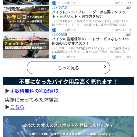
悪化、燃焼以上、エンジンの焼き付きなどのトラブルの
モトスポット
2023-05-29
原因になります。定期的にガソリン添加剤を入れてエン
バイク用品
0
ジン内部も綺麗にしましょう。
バイクにドライブレコーダーは必要？メリッ
ト・デメリット・選び方を紹介
バイクは車以上に事故のリスクがあります。いざという
時ドライブレコーダーは必要です。事故の証拠になるの
はもちろん、ツーリングの記録など多数のメリットがあ
モトスポット
2022-11-18
ります。ドライブレコーダーのメリットデメリット、選
バイク知識
0
び方についてまとめました。付けようか悩んでいる人は
バイクの盗難保険＆ロードサービスならZutto
参考にしてください。
RideClubがオススメ！
バイクは、1日に25台盗まれています。バイク盗難は自分
には関係ないと思っていませんか？万が一のために盗難
保険を検討しておきましょう。この記事ではオススメの
モトスポット
2024-06-03
バイク盗難保険「ZuttoRideClub」について解説します。
ロードサービスや会員限定特典などもあるので、お得な
バイク盗難保険を探している人に最適です。
もっと見る
不要になったバイク用品高く売れます！
▶︎
手数料無料の宅配買取
実際に売ってみた体験談
▶︎
こちら
あなたのオススメスポットを登録しませんか？
モトスポットでは、皆様からオススメスポットを募集しています！