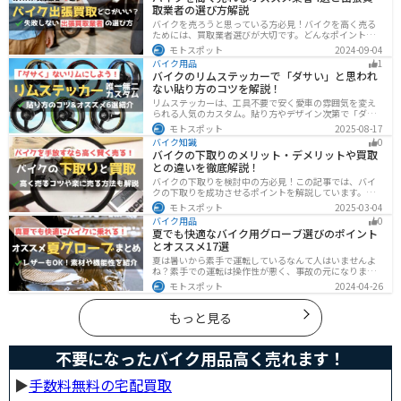
取業者の選び方解説
バイクを売ろうと思っている方必見！バイクを高く売る
ためには、買取業者選びが大切です。どんなポイントで
業者を選べばいいのか見るべきポイントを7つまとめまし
モトスポット
2024-09-04
た。また、買取実績が豊富なオススメの買取業者を4つを
バイク用品
1
厳選・解説します。
バイクのリムステッカーで「ダサい」と思われ
ない貼り方のコツを解説！
リムステッカーは、工具不要で安く愛車の雰囲気を変え
られる人気のカスタム。貼り方やデザイン次第で「ダサ
い」仕上がりになることも。本記事では失敗例や選び
モトスポット
2025-08-17
方、きれいに貼るコツからおすすめ商品まで詳しく紹
バイク知識
0
介。初心者でも安心して足回りをカッコよくドレスアッ
バイクの下取りのメリット・デメリットや買取
プできます。
との違いを徹底解説！
バイクの下取りを検討中の方必見！この記事では、バイ
クの下取りを成功させるポイントを解説しています。実
は、下取りは現金化の手間を省き、乗り換え当日までバ
モトスポット
2025-03-04
イクに乗れる一方で、査定額が低くなる場合も多いため
バイク用品
0
注意が必要です。この記事を読めば、よい条件で下取り
夏でも快適なバイク用グローブ選びのポイント
を進めるコツがわかります。
とオススメ17選
夏は暑いから素手で運転しているなんて人はいませんよ
ね？素手での運転は操作性が悪く、事故の元になりま
す。直射日光が当たり日焼けで余計に暑くなります。夏に
モトスポット
2024-04-26
は夏用グローブを使うことで、素手より涼しく快適にバ
イクに乗ることができるので是非使いましょう。
もっと見る
不要になったバイク用品高く売れます！
▶︎
手数料無料の宅配買取