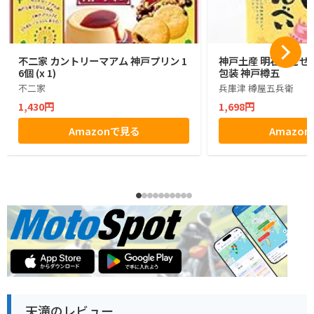
不二家 カントリーマアム 神戸プリン 1
神戸土産 明石たこせん
6個 (x 1)
包装 神戸樽五
不二家
兵庫津 樽屋五兵衛
1,430円
1,698円
Amazonで見る
Amazo
天滝のレビュー