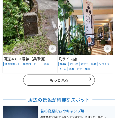
８−１
国道４８２号線（兵庫側）
凡ライス店
絶景スポット
絶景ロード
山｜高原
食事処
お土産
カフェ｜軽食
ソフトク
リーム
海鮮
お肉
麺類
もっと見る
周辺の景色が綺麗なスポット
若杉高原おおやキャンプ場
兵庫県養父市にあるキャンプ場です。冬はスキー場とし