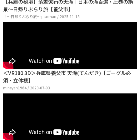
【兵庫の秘境】落差98mの天滝｜日本の滝百選・圧巻の絶
景〜日帰りぶらり旅【養父市】
「〜日帰りぶらり旅〜」somari / 2025-11-13
＜VR180 3D＞兵庫県養父市 天滝(てんだき)【ゴーグル必
須・立体視】
mineyan1964 / 2023-07-03