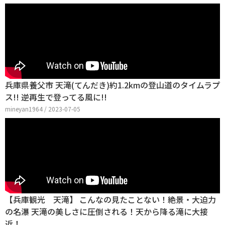
兵庫県養父市 天滝(てんだき)約1.2kmの登山道のタイムラプ
ス!! 逆再生で登ってる風に!!
mineyan1964 / 2023-07-05
【兵庫観光 天滝】 こんなの見たことない！絶景・大迫力
の名瀑 天滝の美しさに圧倒される！天から降る滝に大接
近！