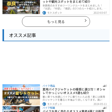
ットや観光スポットをまとめて紹介
奈良県のおすすめツーリングルートをまとめました！
「北部」「中部」「南部」の3つのルート紹介します。歴
史のある神社寺院が多数あり、自然豊かや山々、グルメ
モトスポット
2023-03-07
を満喫するツーリングができます。バイクで奈良県にツ
ーリングに行く際は参考にしてください。
もっと見る
オススメ記事
バイク用品
0
夏用バイクジャケットの種類と選び方！オシャ
レでかっこいいオススメ9選も紹介
暑い夏でも快適にバイクに乗りたい人必見！夏には夏用
のジャケットを着ると半袖より涼しくなります。高い透
湿性のフルメッシュ素材やハーフメッシュはもちろん、
モトスポット
2024-05-11
デザイン性に優れたテキスタイルジャケットもあるの
バイク知識
0
で、カッコよくバイクに乗りたい人でも使える装備があ
バイクを高く売れるオススメ業者4選と出張買
ります。