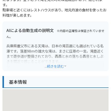
す。
駐車場と近くにはレストハウスがあり、地元丹波の食材を使ったお
料理が楽しめます。
AIによる自動生成の説明文
※内容の正確性は保証されていませ
ん。
兵庫県養父市にある天滝は、日本の滝百選にも選ばれている名
瀑です。落差98mの雄大な滝は、まさに圧巻の一言。滝壺近く
まで遊歩道が整備されており、轟轟と水の落ちる轟音と水しぶ
きを間近で感じることができます。
...続きを読む
新緑や紅葉の季節はもちろん、冬には滝が凍結する姿も見ら
れ、四季折々の表情を楽しむことができます。周辺には、キャ
基本情報
ンプ場や宿泊施設もあるので、自然を満喫しながらゆっくりと
過ごすのもおすすめです。
バイクで行く場合は、駐車場から滝壺までは徒歩約30分かかり
ます。道中は舗装されていますが、勾配がある場所もあるので
注意が必要です。