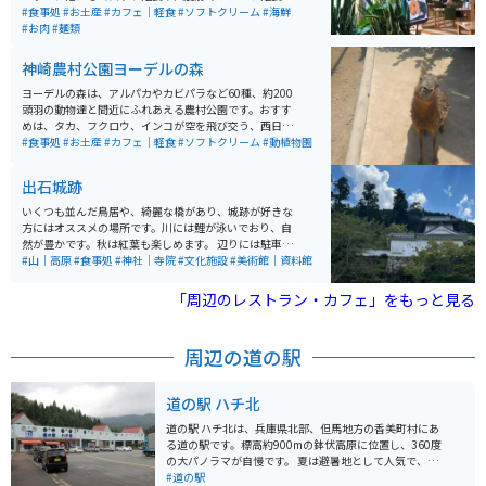
うどんやそばもあり、美味しいです。 しかも、お値段が
#食事処
#お土産
#カフェ｜軽食
#ソフトクリーム
#海鮮
リーズナブルですので、オススメの穴場お食事スポット
#お肉
#麺類
です。
神崎農村公園ヨーデルの森
ヨーデルの森は、アルパカやカビパラなど60種、約200
頭羽の動物達と間近にふれあえる農村公園です。おすす
めは、タカ、フクロウ、インコが空を飛び交う、西日本
最大級のバードパフォーマンスショーです。 パン作りや
#食事処
#お土産
#カフェ｜軽食
#ソフトクリーム
#動植物園
ピザ作り体験もでき、芝滑りもあります。花畑も綺麗
で、沢山の種類の花が咲いています。お土産は、園内の
出石城跡
工房で作られたプリンが人気でソフトクリームも美味し
いです。
いくつも並んだ鳥居や、綺麗な橋があり、城跡が好きな
方にはオススメの場所です。川には鯉が泳いでおり、自
然が豊かです。秋は紅葉も楽しめます。 辺りには駐車
場、お土産屋さん、皿そば屋、軽食店なども豊富です。
#山｜高原
#食事処
#神社｜寺院
#文化施設
#美術館｜資料館
美術館もすぐあります。辺りは田園や山道ですので、ツ
ーリングにも最適です。
「周辺のレストラン・カフェ」をもっと見る
周辺の道の駅
道の駅 ハチ北
道の駅 ハチ北は、兵庫県北部、但馬地方の香美町村にあ
る道の駅です。標高約900mの鉢伏高原に位置し、360度
の大パノラマが自慢です。 夏は避暑地として人気で、キ
ャンプやハイキングなどのアウトドアレジャーが楽しめ
#道の駅