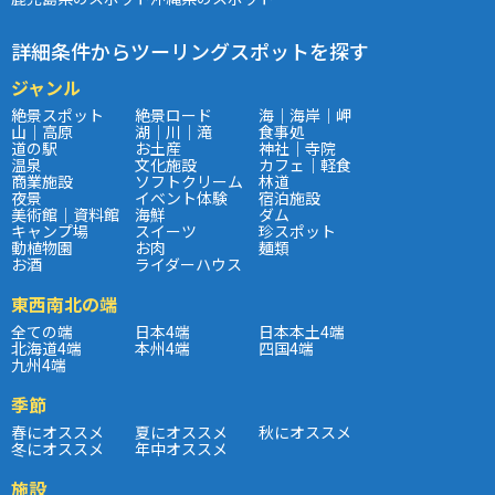
詳細条件からツーリングスポットを探す
ジャンル
絶景スポット
絶景ロード
海｜海岸｜岬
山｜高原
湖｜川｜滝
食事処
道の駅
お土産
神社｜寺院
温泉
文化施設
カフェ｜軽食
商業施設
ソフトクリーム
林道
夜景
イベント体験
宿泊施設
美術館｜資料館
海鮮
ダム
キャンプ場
スイーツ
珍スポット
動植物園
お肉
麺類
お酒
ライダーハウス
東西南北の端
全ての端
日本4端
日本本土4端
北海道4端
本州4端
四国4端
九州4端
季節
春にオススメ
夏にオススメ
秋にオススメ
冬にオススメ
年中オススメ
施設