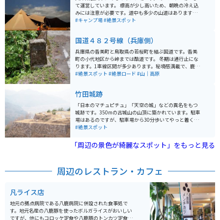
て運営しています。 標高が少し高いため、朝晩の冷え込
みには注意が必要です。道中も多少の山道はあります
が、大型乗用車でも問題なく通行できます。夜の星空は
#キャンプ場
#絶景スポット
絶景です。
国道４８２号線（兵庫側）
兵庫県の香美町と鳥取県の若桜町を結ぶ国道です。香美
町の小代地区から峠までは酷道です。 冬期は通行止にな
ります。1車線区間が多少あります。秘境感満載で、鹿や
熊が出てきそうな雰囲気です。携帯電話は届かない可能
#絶景スポット
#絶景ロード
#山｜高原
性あり。通過時間は兵庫側で１時間弱。おすすめは兵庫
側です。コンビニ等近くにないので注意です。土日祝日
竹田城跡
はライダーがちらほらいます。
「日本のマチュピチュ」「天空の城」などの異名をもつ
城跡です。350mの古城山の山頂に築かれています。駐車
場はあるのですが、駐車場から30分歩いてやっと着くよ
うな場所にあります。歩いていくのは大変ですが、城跡
#絶景スポット
の絶景を見ると疲れも吹き飛びます。
「周辺の景色が綺麗なスポット」をもっと見る
周辺のレストラン・カフェ
凡ライス店
地元の拠点病院である八鹿病院に併設された食事処で
す。地元名産の八鹿豚を使ったボルガライスがおいしい
ですが、他にもコロッケ定食や八鹿豚のトンカツ定食、