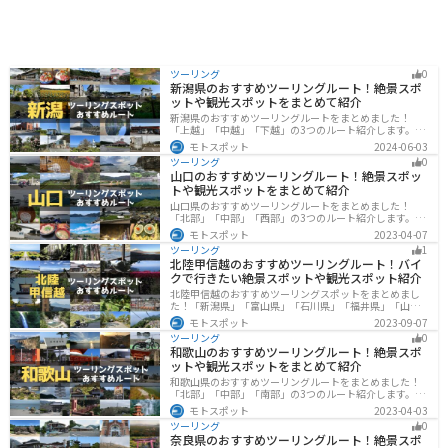
ツーリング
0
新潟県のおすすめツーリングルート！絶景スポ
ットや観光スポットをまとめて紹介
新潟県のおすすめツーリングルートをまとめました！
「上越」「中越」「下越」の3つのルート紹介します。自
然豊かな山と海、グルメも充実しており、自然を満喫す
モトスポット
2024-06-03
るツーリングができます。バイクで新潟県にツーリング
ツーリング
0
に行く際は参考にしてください。
山口のおすすめツーリングルート！絶景スポッ
トや観光スポットをまとめて紹介
山口県のおすすめツーリングルートをまとめました！
「北部」「中部」「西部」の3つのルート紹介します。美
しい海岸線や山々を楽しむことができます。バイクで山
モトスポット
2023-04-07
口県にツーリングに行く際は参考にしてください。
ツーリング
1
北陸甲信越のおすすめツーリングルート！バイ
クで行きたい絶景スポットや観光スポット紹介
北陸甲信越のおすすめツーリングスポットをまとめまし
た！「新潟県」「富山県」「石川県」「福井県」「山梨
県」「長野県」の各県の観光地紹介します。自然豊かな
モトスポット
2023-09-07
山々や湖、温泉地が点在し、四季折々の景色を楽しめる
ツーリング
0
スポットが多数あります。バイクで北陸甲信越にツーリ
和歌山のおすすめツーリングルート！絶景スポ
ングに行く際は参考にしてください。
ットや観光スポットをまとめて紹介
和歌山県のおすすめツーリングルートをまとめました！
「北部」「中部」「南部」の3つのルート紹介します。海
と山に囲まれた自然豊かなエリアが広がり、様々な楽し
モトスポット
2023-04-03
み方ができます。バイクで和歌山県にツーリングに行く
ツーリング
0
際は参考にしてください。
奈良県のおすすめツーリングルート！絶景スポ