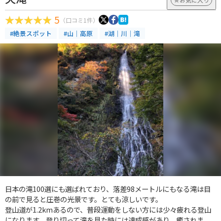
5
（口コミ1件）
#絶景スポット
#山｜高原
#湖｜川｜滝
日本の滝100選にも選ばれており、落差98メートルにもなる滝は目
の前で見ると圧巻の光景です。とても涼しいです。
登山道が1.2kmあるので、普段運動をしない方には少々疲れる登山
になります。登り切って滝を見た時には達成感があり、癒されま