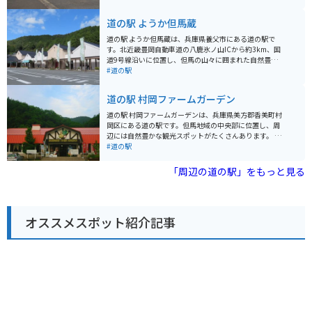
ます。冬はスキー場となり、多くのスキーヤーやスノー
ボーダーで賑わいます。 道の駅には、レストラン、特産
道の駅 ようか但馬蔵
品販売所、観光案内所などが併設されています。レスト
ランでは、地元産の食材を使った料理が味わえます。特
道の駅 ようか但馬蔵は、兵庫県養父市にある道の駅で
産品販売所では、但馬牛や香住ガニなどの特産品をはじ
す。北近畿豊岡自動車道の八鹿氷ノ山ICから約3km、国
め、地元の農産物や加工品が販売されています。 バイク
道9号線沿いに位置し、但馬の山々に囲まれた自然豊か
で訪れる場合、駐車場は広く、休憩場所としても最適で
な場所にあり、ドライブの休憩スポットとして人気で
#道の駅
す。ただし、山岳地帯のため、天候によっては路面が凍
す。 地元の農産物や特産品を販売する直売所があり、但
結する可能性があります。冬期は特に注意が必要です。
馬牛や新鮮な野菜、地元産の日本酒や銘菓など、お土産
道の駅 村岡ファームガーデン
周辺には、日本の滝百選に選ばれた「天滝」や、国の重
探しにも最適です。また、レストランでは、但馬牛を使
要文化財に指定されている「餘部鉄橋」など、観光スポ
った料理や、地元産のそばなどが楽しめます。 バイクで
道の駅 村岡ファームガーデンは、兵庫県美方郡香美町村
ットも点在しています。
訪れる場合、道の駅には広い駐車場が完備されているの
岡区にある道の駅です。但馬地域の中央部に位置し、周
で安心です。ツーリングの休憩場所として、立ち寄って
辺には自然豊かな観光スポットがたくさんあります。 道
みてはいかがでしょうか。周辺には、氷ノ山や鉢伏高原
の駅には、地元で採れた新鮮な野菜や特産品を販売する
#道の駅
など、自然豊かな観光スポットも点在しています。 道の
直売所や、但馬牛や地元食材を使った料理が楽しめるレ
駅 ようか但馬蔵は、但馬の魅力が詰まった道の駅です。
ストランがあります。また、パン工房やジェラートショ
「周辺の道の駅」をもっと見る
ぜひ一度訪れてみてください。
ップもあり、休憩にも最適です。 バイクで訪れる場合、
道の駅には広い駐車場が完備されているので安心です。
ツーリングの休憩場所としてはもちろん、周辺の観光拠
点としても便利です。 村岡ファームガーデンは、春には
オススメスポット紹介記事
芝桜、秋にはコスモスが咲き乱れる花の名所としても知
られています。また、冬にはスキー場もオープンし、一
年を通して楽しむことができます。 周辺には、日本の滝
百選に選ばれた「猿尾滝」や、国の重要文化財に指定さ
れている「旧九鬼家住宅資料館」など、見どころもたく
さんあります。道の駅を拠点に、但馬の魅力を満喫して
みてはいかがでしょうか。