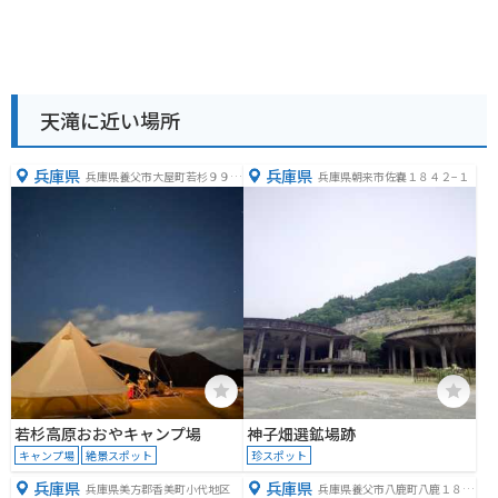
天滝に近い場所
兵庫県
兵庫県
兵庫県養父市大屋町若杉９９
兵庫県朝来市佐嚢１８４２−１
−２
若杉高原おおやキャンプ場
神子畑選鉱場跡
キャンプ場
絶景スポット
珍スポット
兵庫県
兵庫県
兵庫県美方郡香美町小代地区
兵庫県養父市八鹿町八鹿１８７