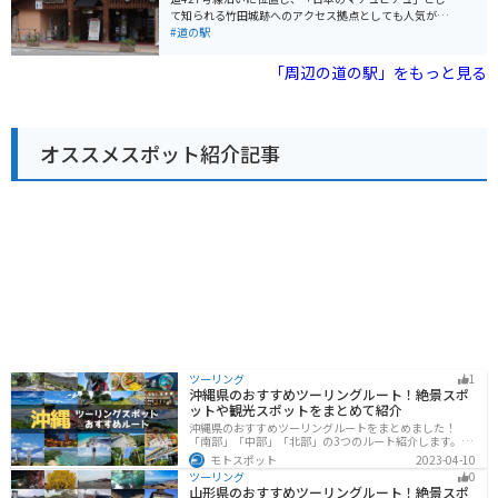
がおすすめです。緑豊かな山間部を走るワインディング
て知られる竹田城跡へのアクセス拠点としても人気があ
ロードで、ツーリングにも最適です。但馬牛バーガーや
ります。 地元の新鮮な野菜や特産品を販売する直売所が
#道の駅
但馬牛コロッケなど、地元グルメを堪能できるのも魅力
あり、丹波名物の黒豆を使った商品や、地元産の新鮮な
です。
野菜が人気です。レストランでは、地元食材を使った料
「周辺の道の駅」をもっと見る
理を楽しむことができ、中でも、猪肉や鹿肉を使ったジ
ビエ料理はおすすめです。 バイクでのツーリングにも最
適な場所で、道の駅には広い駐車場が完備されていま
す。周辺には、竹田城跡のほかにも、立雲峡や円山川な
オススメスポット紹介記事
ど、風光明媚な観光スポットが点在しており、ツーリン
グの休憩場所としても最適です。 道の駅 R427かみは、
地元の美味しいものを味わいながら、ゆっくりと休憩で
きる場所です。
ツーリング
1
沖縄県のおすすめツーリングルート！絶景スポ
ットや観光スポットをまとめて紹介
沖縄県のおすすめツーリングルートをまとめました！
「南部」「中部」「北部」の3つのルート紹介します。美
しいビーチや歴史と文化に溢れたスポットが多数あり、
モトスポット
2023-04-10
様々な楽しみ方ができます。バイクで沖縄県にツーリン
ツーリング
0
グに行く際は参考にしてください。
山形県のおすすめツーリングルート！絶景スポ