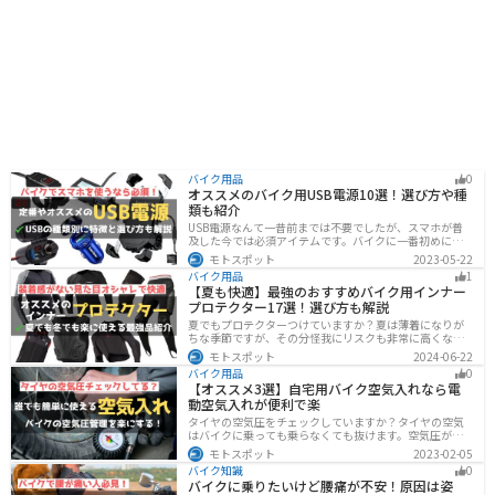
バイク用品
0
オススメのバイク用USB電源10選！選び方や種
類も紹介
USB電源なんて一昔前までは不要でしたが、スマホが普
及した今では必須アイテムです。バイクに一番初めにつ
けたいグッズです。この記事では、そんなバイク用USB電
モトスポット
2023-05-22
源の種類や選び方、オススメ商品を厳選して紹介します
バイク用品
1
ので、ぜひ参考にしてください。
【夏も快適】最強のおすすめバイク用インナー
プロテクター17選！選び方も解説
夏でもプロテクターつけていますか？夏は薄着になりが
ちな季節ですが、その分怪我にリスクも非常に高くなり
ます。夏こそプロテクターをつけるようにしましょう。通
モトスポット
2024-06-22
気性や速乾性に優れたインナープロテクターであれば夏
バイク用品
0
場でも快適に使用できます。今回は快適なインナープロ
【オススメ3選】自宅用バイク空気入れなら電
テクターをまとめて紹介します。
動空気入れが便利で楽
タイヤの空気圧をチェックしていますか？タイヤの空気
はバイクに乗っても乗らなくても抜けます。空気圧が下
がると走行性能・燃費・安全性に影響します。空気圧は
モトスポット
2023-02-05
常に自分で管理できるようにしておきましょう。楽に使
バイク知識
0
えるオススメ空気入れをまとめたので、参考にしてくだ
バイクに乗りたいけど腰痛が不安！原因は姿
さい。