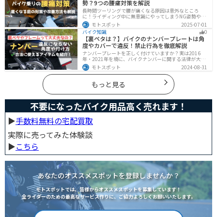
勢？9つの腰痛対策を解説
長時間ツーリングで腰が痛くなる原因は意外なところ
に！ライディング中に無意識にやってしまうNG姿勢や体
への負担、今すぐ見直せる予防・対策法をわかりやすく
モトスポット
2025-07-01
解説。腰痛対策に効果的な便利アイテムも紹介し、快適
バイク知識
0
で楽しいツーリングをサポートします。
【裏ペタは？】バイクのナンバープレートは角
度やカバーで違反！禁止行為を徹底解説
ナンバープレートを正しく付けていますか？実は2016
年・2021年を境に、バイクナンバーに関する法律が大き
く変わっています！角度やカバー、ステーなど昔は大丈
モトスポット
2024-08-31
夫でも今は違法になるケースが発生します。正しく理解
して、今一度見直してみましょう。合法で使えるアイテ
ムも紹介します。
もっと見る
不要になったバイク用品高く売れます！
▶︎
手数料無料の宅配買取
実際に売ってみた体験談
▶︎
こちら
あなたのオススメスポットを登録しませんか？
モトスポットでは、皆様からオススメスポットを募集しています！
全ライダーのための最高なサービス作りに、ご協力よろしくお願いいたします。