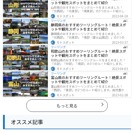
ットや観光スポットをまとめて紹介
山形県のおすすめツーリングルートをまとめました！
「北西部」「北東部」「南東部」の3つのルート紹介しま
す。豊かな自然と歴史的な観光スポット、山と海どちら
モトスポット
2023-04-18
も堪能できるスポットが多数あります。バイクで山形県
ツーリング
1
にツーリングに行く際は参考にしてください。
静岡県のおすすめツーリングルート！絶景スポ
ットや観光スポットをまとめて紹介
静岡県のおすすめツーリングルートをまとめました！
「北西部」「北東部」「南部（富士山周辺）」の3つのル
ート紹介します。富士山を中心に自然豊かな景色や食事
モトスポット
2023-03-27
を楽しめるスポットが多数あります。バイクで静岡県に
ツーリング
0
ツーリングに行く際は参考にしてください。
和歌山のおすすめツーリングルート！絶景スポ
ットや観光スポットをまとめて紹介
和歌山県のおすすめツーリングルートをまとめました！
「北部」「中部」「南部」の3つのルート紹介します。海
と山に囲まれた自然豊かなエリアが広がり、様々な楽し
モトスポット
2023-04-03
み方ができます。バイクで和歌山県にツーリングに行く
ツーリング
1
際は参考にしてください。
富山県のおすすめツーリングルート！絶景スポ
ットや観光スポットをまとめて紹介
富山県のおすすめツーリングルートをまとめました！
「西部」「東部」の2つのルート紹介します。自然豊かな
山と海、温泉が充実しており、美術館などもあるので、
モトスポット
2023-02-28
自然を満喫するツーリングができます。バイクで富山県
にツーリングに行く際は参考にしてください。
もっと見る
オススメ記事