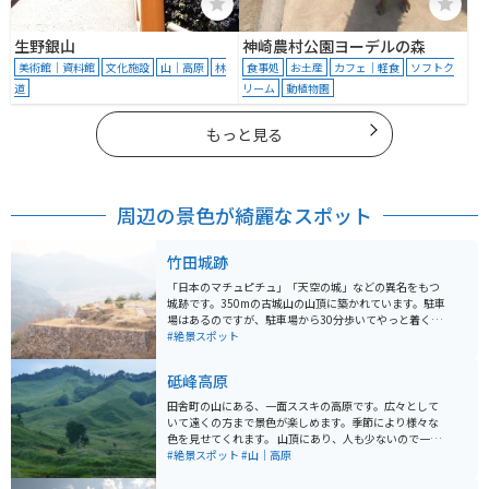
生野銀山
神崎農村公園ヨーデルの森
美術館｜資料館
文化施設
山｜高原
林
食事処
お土産
カフェ｜軽食
ソフトク
道
リーム
動植物園
もっと見る
周辺の景色が綺麗なスポット
竹田城跡
「日本のマチュピチュ」「天空の城」などの異名をもつ
城跡です。350mの古城山の山頂に築かれています。駐車
場はあるのですが、駐車場から30分歩いてやっと着くよ
うな場所にあります。歩いていくのは大変ですが、城跡
#絶景スポット
の絶景を見ると疲れも吹き飛びます。
砥峰高原
田舎町の山にある、一面ススキの高原です。広々として
いて遠くの方まで景色が楽しめます。季節により様々な
色を見せてくれます。 山頂にあり、人も少ないので一人
でのんびりしたい、ゆっくりしたい時にはオススメで
#絶景スポット
#山｜高原
す。映画やドラマの撮影にも使われることがあるようで
す。