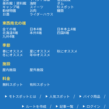
美術館｜資料館
海鮮
ダム
キャンプ場
スイーツ
珍スポット
動植物園
お肉
麺類
お酒
ライダーハウス
東西南北の端
全ての端
日本4端
日本本土4端
北海道4端
本州4端
四国4端
九州4端
季節
春にオススメ
夏にオススメ
秋にオススメ
冬にオススメ
年中オススメ
施設
屋内施設
屋外施設
料金
無料スポット
有料スポット
モトスポットとは
人気スポット
バイク用品
ルートを作成
記事一覧
ログイン