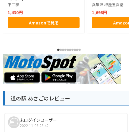
不二家
兵庫津 樽屋五兵衛
1,430円
1,698円
Amazonで見る
Amazo
道の駅 あさごのレビュー
未ログインユーザー
2022-11-06 23:42