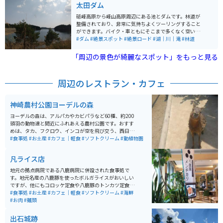
太田ダム
砥峰高原から峰山高原周辺にある池とダムです。林道が
整備されており、非常に気持ちよくツーリングすること
ができます。バイク・車ともにそこまで多くなく空いて
いる場所です。人は少なく、解放された自然が魅力で
#ダム
#絶景スポット
#絶景ロード
#湖｜川｜滝
#林道
す。
「周辺の景色が綺麗なスポット」をもっと見る
周辺のレストラン・カフェ
神崎農村公園ヨーデルの森
ヨーデルの森は、アルパカやカビパラなど60種、約200
頭羽の動物達と間近にふれあえる農村公園です。おすす
めは、タカ、フクロウ、インコが空を飛び交う、西日本
最大級のバードパフォーマンスショーです。 パン作りや
#食事処
#お土産
#カフェ｜軽食
#ソフトクリーム
#動植物園
ピザ作り体験もでき、芝滑りもあります。花畑も綺麗
で、沢山の種類の花が咲いています。お土産は、園内の
凡ライス店
工房で作られたプリンが人気でソフトクリームも美味し
いです。
地元の拠点病院である八鹿病院に併設された食事処で
す。地元名産の八鹿豚を使ったボルガライスがおいしい
ですが、他にもコロッケ定食や八鹿豚のトンカツ定食、
うどんやそばもあり、美味しいです。 しかも、お値段が
#食事処
#お土産
#カフェ｜軽食
#ソフトクリーム
#海鮮
リーズナブルですので、オススメの穴場お食事スポット
#お肉
#麺類
です。
出石城跡