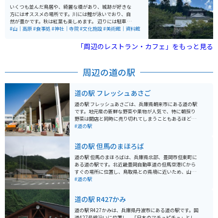
いくつも並んだ鳥居や、綺麗な橋があり、城跡が好きな
方にはオススメの場所です。川には鯉が泳いでおり、自
然が豊かです。秋は紅葉も楽しめます。 辺りには駐車
場、お土産屋さん、皿そば屋、軽食店なども豊富です。
#山｜高原
#食事処
#神社｜寺院
#文化施設
#美術館｜資料館
美術館もすぐあります。辺りは田園や山道ですので、ツ
ーリングにも最適です。
「周辺のレストラン・カフェ」をもっと見る
周辺の道の駅
道の駅 フレッシュあさご
道の駅 フレッシュあさごは、兵庫県朝来市にある道の駅
です。地元産の新鮮な野菜や果物が人気で、特に朝採り
野菜は開店と同時に売り切れてしまうこともあるほどで
す。 レストランでは、地元産の食材を使った料理が楽し
#道の駅
めます。但馬牛や猪肉など、ここでしか味わえないメニ
ューも人気です。 バイクで訪れる場合、道の駅には広い
道の駅 但馬のまほろば
駐車場が完備されているので安心です。また、周辺には
竹田城跡などの観光スポットも点在しており、ツーリン
道の駅 但馬のまほろばは、兵庫県北部、豊岡市但東町に
グの拠点としても最適です。 道の駅 フレッシュあさご
ある道の駅です。北近畿豊岡自動車道の但馬空港ICから
は、地元の美味しいものを堪能できるのはもちろんのこ
すぐの場所に位置し、鳥取県との県境に近いため、山陰
と、周辺の観光も楽しめるスポットです。
地方へのアクセスにも便利です。 地元の新鮮な野菜や但
#道の駅
馬牛関連商品を販売する物産店や、但馬牛を使ったメニ
ューが楽しめるレストランが人気です。また、周辺に
道の駅 R427かみ
は、日本の滝百選に選ばれた「猿尾滝」、高さ約40mか
ら落下する雄大な「天滝」などの観光スポットがありま
道の駅 R427かみは、兵庫県丹波市にある道の駅です。国
す。 バイクで訪れる際は、道の駅から続く県道702号線
道427号線沿いに位置し、「日本のマチュピチュ」とし