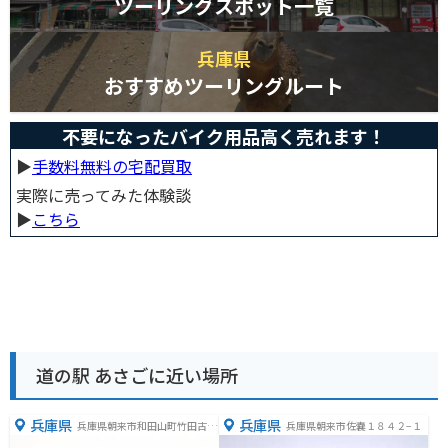
ツーリングスポット一覧
兵庫県
おすすめツーリングルート
不要になったバイク用品高く売れます！
▶︎
手数料無料の宅配買取
実際に売ってみた体験談
▶︎
こちら
道の駅 あさごに近い場所
兵庫県
兵庫県
兵庫県朝来市和田山町竹田古城
兵庫県朝来市佐嚢１８４２−１
山169番地