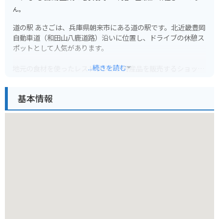
ん。
道の駅 あさごは、兵庫県朝来市にある道の駅です。北近畿豊岡
自動車道（和田山八鹿道路）沿いに位置し、ドライブの休憩ス
ポットとして人気があります。
...続きを読む
地元の食材を使ったレストランや、特産品を販売するショップ
があり、食事やお土産選びを楽しむことができます。地元産の
野菜や果物はもちろん、但馬牛を使ったコロッケや、朝来産の
基本情報
そばを使ったそばがきなど、ご当地グルメも充実しています。
バイクで訪れる場合は、駐車場も広々としているので安心で
す。
道の駅 あさごの周辺には、竹田城跡や生野銀山など、観光スポ
ットも点在しています。歴史を感じられるスポットが多いの
で、歴史好きの方にもおすすめです。