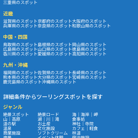
三重県のスポット
近畿
滋賀県のスポット
京都府のスポット
大阪府のスポット
兵庫県のスポット
奈良県のスポット
和歌山県のスポット
中国・四国
鳥取県のスポット
島根県のスポット
岡山県のスポット
広島県のスポット
山口県のスポット
徳島県のスポット
香川県のスポット
愛媛県のスポット
高知県のスポット
九州・沖縄
福岡県のスポット
佐賀県のスポット
長崎県のスポット
熊本県のスポット
大分県のスポット
宮崎県のスポット
鹿児島県のスポット
沖縄県のスポット
詳細条件からツーリングスポットを探す
ジャンル
絶景スポット
絶景ロード
海｜海岸｜岬
山｜高原
湖｜川｜滝
食事処
道の駅
お土産
神社｜寺院
温泉
文化施設
カフェ｜軽食
商業施設
ソフトクリーム
林道
夜景
イベント体験
宿泊施設