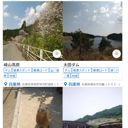
峰山高原
太田ダム
ダム
絶景スポット
絶景ロード
山｜高
ダム
絶景スポット
絶景ロード
湖｜川
原
林道
｜滝
林道
兵庫県
兵庫県
兵庫県神崎郡神河町猪篠１８６
兵庫県朝来市佐嚢１８４２−１
８