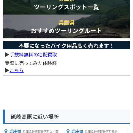
ツーリングスポット一覧
兵庫県
おすすめツーリングルート
不要になったバイク用品高く売れます！
▶︎
手数料無料の宅配買取
実際に売ってみた体験談
▶︎
こちら
砥峰高原に近い場所
兵庫県
兵庫県
兵庫県神崎郡神河町上小田
兵庫県神崎郡神河町長谷