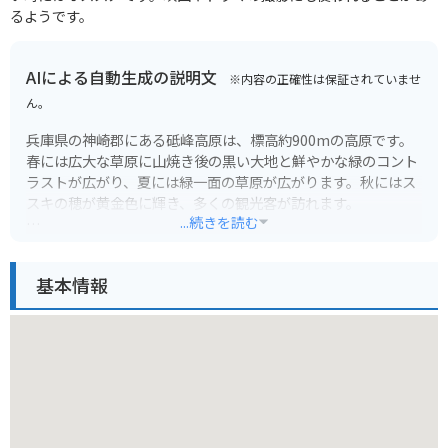
るようです。
AIによる自動生成の説明文
※内容の正確性は保証されていませ
ん。
兵庫県の神崎郡にある砥峰高原は、標高約900mの高原です。
春には広大な草原に山焼き後の黒い大地と鮮やかな緑のコント
ラストが広がり、夏には緑一面の草原が広がります。秋にはス
スキの穂が黄金色に輝き、多くの観光客が訪れます。
...続きを読む
例年9月下旬から11月上旬にかけて見頃を迎え、特に午前中に
は朝霧が発生し、幻想的な風景が広がります。また、映画『ノ
基本情報
ルウェイの森』やNHK朝の連続テレビ小説『風のハルカ』のロ
ケ地としても知られています。
バイクで行く場合は、高原を囲むように走る県道8号線のワイ
ンディングロードがおすすめです。高原の駐車場は広く、バイ
クを停めるスペースも十分にあります。ただし、秋のススキの
季節は大変混雑するので、早朝に行くことをおすすめします。