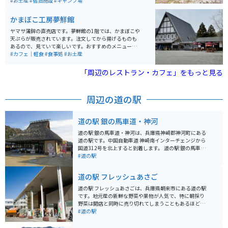
ため、家族連れにもおすすめです。
#お土産
#宿泊施設
#キャンプ場
かまぼこ工房夢鮮館
ヤマサ蒲鉾の直売店です。夢鮮館の1階では、かまぼこや
天ぷらが販売されています。注文してから揚げるものも
あるので、見ていて楽しいです。おすすめのメニューは
城下町ドッグ（チーカマドッグ）です。また、2階には休
#カフェ｜軽食
#食事処
#お土産
憩所があるためそちらで買ったものを食べられますが、
おすすめは外のベンチです。近くに花畑があるので、眺
「周辺のレストラン・カフェ」をもっと見る
めながら食べると気持ちが良いです。
周辺の道の駅
道の駅 銀の馬車道・神河
道の駅 銀の馬車道・神河は、兵庫県神崎郡神河町にある
道の駅です。中国自動車道 神崎南インターチェンジから
国道312号を北上すると到着します。 道の駅 銀の馬車
道・神河は、その名の通り、かつて銀を運搬する馬車が
#道の駅
通った「銀の馬車道」の跡地に位置しています。道の駅
には、レストランや特産品販売所があり、地元の食材を
道の駅 フレッシュあさご
使った料理や、特産品を購入することができます。ま
た、観光案内所では、周辺の観光スポットの情報を入手
道の駅 フレッシュあさごは、兵庫県朝来市にある道の駅
することができます。 バイクで訪れる場合、道の駅には
です。地元産の新鮮な野菜や果物が人気で、特に朝採り
広い駐車場が完備されているので安心です。周辺には、
野菜は開店と同時に売り切れてしまうこともあるほどで
播磨高原東部の山々が連なり、四季折々の美しい景色を
す。 レストランでは、地元産の食材を使った料理が楽し
#道の駅
楽しむことができます。特に、春の新緑や秋の紅葉の時
めます。但馬牛や猪肉など、ここでしか味わえないメニ
期はおすすめです。また、道の駅からほど近い場所に
ューも人気です。 バイクで訪れる場合、道の駅には広い