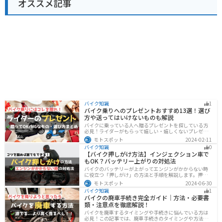
オススメ記事
バイク知識
1
バイク乗りへのプレゼントおすすめ13選！選び
方や送ってはいけないものも解説
バイクに乗っている人へ贈るプレゼントを探している方
必見！ライダーがもらって嬉しい・嬉しくないプレゼン
トをまとめました。選び方やオススメのプレゼントも紹
モトスポット
2024-02-11
介していますので、プレゼント選びの参考にしてくださ
バイク知識
0
い。
【バイク押しがけ方法】インジェクション車で
もOK？バッテリー上がりの対処法
バイクのバッテリーが上がってエンジンがかからない時
に役立つ「押しがけ」の方法と手順を解説します。押し
がけができるバイクとできないバイクがあるので、自分
モトスポット
2024-06-30
のバイクができるのか確認しておきましょう。
バイク知識
1
バイクの廃車手続き完全ガイド｜方法・必要書
類・注意点を徹底解説！
バイクを廃車するタイミングや手続きに悩んでいる方は
必見！この記事では、廃車手続きのタイミングや方法、