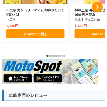
不二家 カントリーマアム 神戸プリン 1
神戸土産 明石たこせん
6個 (x 1)
包装 神戸樽五
不二家
兵庫津 樽屋五兵衛
1,430円
1,698円
Amazonで見る
Amazo
砥峰高原のレビュー