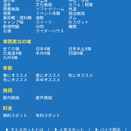
温泉
文化施設
カフェ｜軽食
商業施設
ソフトクリーム
林道
夜景
イベント体験
宿泊施設
美術館｜資料館
海鮮
ダム
キャンプ場
スイーツ
珍スポット
動植物園
お肉
麺類
お酒
ライダーハウス
東西南北の端
全ての端
日本4端
日本本土4端
北海道4端
本州4端
四国4端
九州4端
季節
春にオススメ
夏にオススメ
秋にオススメ
冬にオススメ
年中オススメ
施設
屋内施設
屋外施設
料金
無料スポット
有料スポット
モトスポットとは
人気スポット
バイク用品