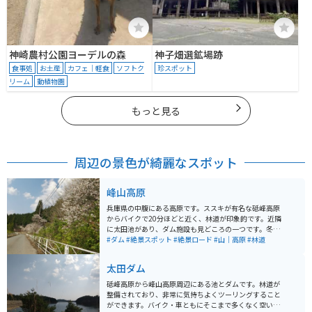
神崎農村公園ヨーデルの森
神子畑選鉱場跡
食事処
お土産
カフェ｜軽食
ソフトク
珍スポット
リーム
動植物園
もっと見る
周辺の景色が綺麗なスポット
峰山高原
兵庫県の中腹にある高原です。ススキが有名な砥峰高原
からバイクで20分ほどと近く、林道が印象的です。近隣
に太田池があり、ダム施設も見どころの一つです。冬場
はスキー場としても有名です。
#ダム
#絶景スポット
#絶景ロード
#山｜高原
#林道
太田ダム
砥峰高原から峰山高原周辺にある池とダムです。林道が
整備されており、非常に気持ちよくツーリングすること
ができます。バイク・車ともにそこまで多くなく空いて