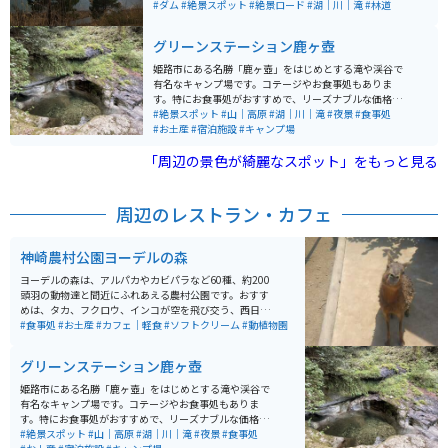
いる場所です。人は少なく、解放された自然が魅力で
#ダム
#絶景スポット
#絶景ロード
#湖｜川｜滝
#林道
す。
グリーンステーション鹿ヶ壺
姫路市にある名勝「鹿ヶ壺」をはじめとする滝や渓谷で
有名なキャンプ場です。コテージやお食事処もありま
す。特にお食事処がおすすめで、リーズナブルな価格で
定食が楽しめます。夏はゆるやかな滝で川遊びができる
#絶景スポット
#山｜高原
#湖｜川｜滝
#夜景
#食事処
ため、家族連れにもおすすめです。
#お土産
#宿泊施設
#キャンプ場
「周辺の景色が綺麗なスポット」をもっと見る
周辺のレストラン・カフェ
神崎農村公園ヨーデルの森
ヨーデルの森は、アルパカやカビパラなど60種、約200
頭羽の動物達と間近にふれあえる農村公園です。おすす
めは、タカ、フクロウ、インコが空を飛び交う、西日本
最大級のバードパフォーマンスショーです。 パン作りや
#食事処
#お土産
#カフェ｜軽食
#ソフトクリーム
#動植物園
ピザ作り体験もでき、芝滑りもあります。花畑も綺麗
で、沢山の種類の花が咲いています。お土産は、園内の
グリーンステーション鹿ヶ壺
工房で作られたプリンが人気でソフトクリームも美味し
いです。
姫路市にある名勝「鹿ヶ壺」をはじめとする滝や渓谷で
有名なキャンプ場です。コテージやお食事処もありま
す。特にお食事処がおすすめで、リーズナブルな価格で
定食が楽しめます。夏はゆるやかな滝で川遊びができる
#絶景スポット
#山｜高原
#湖｜川｜滝
#夜景
#食事処