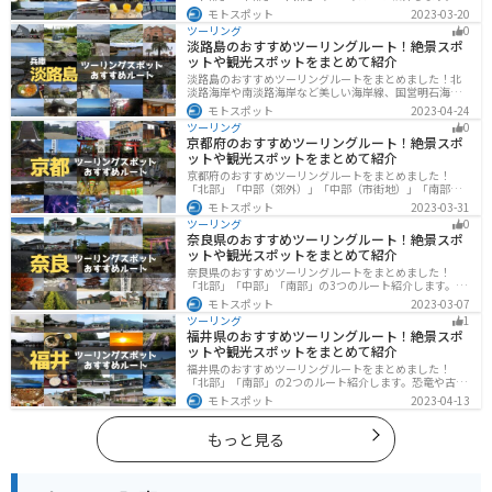
や海といった自然だけでなく、気軽に渡れる島もあり
モトスポット
2023-03-20
様々な楽しみ方ができます。バイクで愛媛県にツーリン
ツーリング
0
グに行く際は参考にしてください。
淡路島のおすすめツーリングルート！絶景スポ
ットや観光スポットをまとめて紹介
淡路島のおすすめツーリングルートをまとめました！北
淡路海岸や南淡路海岸など美しい海岸線、国営明石海峡
公園や淡路夢舞台など、自然とアートが融合した施設も
モトスポット
2023-04-24
多数あります。バイクで淡路島にツーリングに行く際は
ツーリング
0
参考にしてください。
京都府のおすすめツーリングルート！絶景スポ
ットや観光スポットをまとめて紹介
京都府のおすすめツーリングルートをまとめました！
「北部」「中部（郊外）」「中部（市街地）」「南部」
の4つのルート紹介します。古い町並みや神社仏閣、自然
モトスポット
2023-03-31
に囲まれた風光明媚なスポットが数多く存在し、様々な
ツーリング
0
楽しみ方ができます。バイクで京都府にツーリングに行
奈良県のおすすめツーリングルート！絶景スポ
く際は参考にしてください。
ットや観光スポットをまとめて紹介
奈良県のおすすめツーリングルートをまとめました！
「北部」「中部」「南部」の3つのルート紹介します。歴
史のある神社寺院が多数あり、自然豊かや山々、グルメ
モトスポット
2023-03-07
を満喫するツーリングができます。バイクで奈良県にツ
ツーリング
1
ーリングに行く際は参考にしてください。
福井県のおすすめツーリングルート！絶景スポ
ットや観光スポットをまとめて紹介
福井県のおすすめツーリングルートをまとめました！
「北部」「南部」の2つのルート紹介します。恐竜や古代
遺跡、温泉地など魅力に溢れるスポットが多数ありま
モトスポット
2023-04-13
す。バイクで福井県にツーリングに行く際は参考にして
ください。
もっと見る