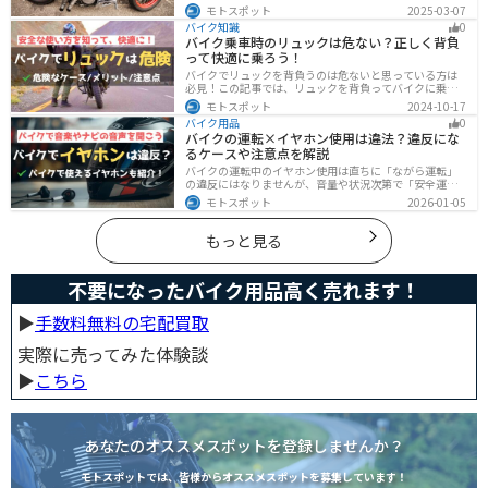
流れを解説しています。実は、手続きの注意点や業者に
モトスポット
2025-03-07
依頼する際のポイントがあります。記事を読めば、バイ
バイク知識
0
クの廃車手続きがスムーズに行えるでしょう。
バイク乗車時のリュックは危ない？正しく背負
って快適に乗ろう！
バイクでリュックを背負うのは危ないと思っている方は
必見！この記事では、リュックを背負ってバイクに乗る
リスクと、安全な方法を紹介しています。実は、荷物の
モトスポット
2024-10-17
量や配置を工夫することで、安全にリュックを使用する
バイク用品
0
ことが可能です。この記事を読めば、バイク乗車時にリ
バイクの運転×イヤホン使用は違法？違反にな
ュックを安全に使う方法がわかります。
るケースや注意点を解説
バイクの運転中のイヤホン使用は直ちに「ながら運転」
の違反にはなりませんが、音量や状況次第で「安全運転
義務違反」や各都道府県の「道路交通法施行細則」に抵
モトスポット
2026-01-05
触する恐れがあります。周囲の音が聞こえる適切な音量
を保ち、スマホ操作は厳禁。耳を塞がない骨伝導イヤホ
ンや、ヘルメット用スピーカーの活用も安全な音楽体験
もっと見る
には有効な選択肢です。
不要になったバイク用品高く売れます！
▶︎
手数料無料の宅配買取
実際に売ってみた体験談
▶︎
こちら
あなたのオススメスポットを登録しませんか？
モトスポットでは、皆様からオススメスポットを募集しています！