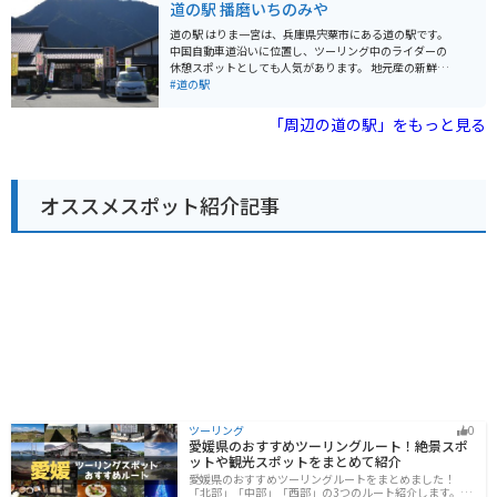
道の駅 播磨いちのみや
は、峰山高原や砥峰高原といった、雄大な自然が広がる
駐車場が完備されているので安心です。また、周辺には
観光スポットもあります。 神河町は、名水百選にも選ば
竹田城跡などの観光スポットも点在しており、ツーリン
道の駅 はりま一宮は、兵庫県宍粟市にある道の駅です。
れた「千ヶ峰の銘水」が湧き出る町として知られていま
グの拠点としても最適です。 道の駅 フレッシュあさご
中国自動車道沿いに位置し、ツーリング中のライダーの
す。道の駅では、この名水を汲むこともできるので、ぜ
は、地元の美味しいものを堪能できるのはもちろんのこ
休憩スポットとしても人気があります。 地元産の新鮮な
ひお土産にどうぞ。また、地元産の新鮮な野菜や果物も
と、周辺の観光も楽しめるスポットです。
野菜や果物が販売されている直売所があり、特産の「播
#道の駅
販売されており、地元の味覚を楽しむことができます。
州百日どり」を使った弁当や惣菜も人気です。 レストラ
道の駅 銀の馬車道・神河は、自然豊かな場所に位置し、
ンでは、地元産の食材をふんだんに使った料理を楽しむ
「周辺の道の駅」をもっと見る
ドライブやツーリングの休憩場所として最適なだけでな
ことができます。中でも、宍粟牛を使った料理は絶品で
く、地元の魅力に触れることができる観光拠点としても
す。 バイクで訪れる場合、駐車場も広く、休憩しやすい
おすすめです。
環境が整っています。道の駅からは、周辺の観光スポッ
トへのアクセスも良好です。 例えば、車で約10分の場所
オススメスポット紹介記事
には、日本の滝百選にも選ばれた「原不動滝」がありま
す。落差約100mの雄大な滝は一見の価値があります。ま
た、車で約20分の場所には、豊かな自然に囲まれた「フ
ォレストステーション波賀」があり、キャンプやバーベ
キューを楽しむことができます。
ツーリング
0
愛媛県のおすすめツーリングルート！絶景スポ
ットや観光スポットをまとめて紹介
愛媛県のおすすめツーリングルートをまとめました！
「北部」「中部」「西部」の3つのルート紹介します。山