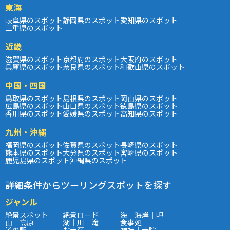
東海
岐阜県のスポット
静岡県のスポット
愛知県のスポット
三重県のスポット
近畿
滋賀県のスポット
京都府のスポット
大阪府のスポット
兵庫県のスポット
奈良県のスポット
和歌山県のスポット
中国・四国
鳥取県のスポット
島根県のスポット
岡山県のスポット
広島県のスポット
山口県のスポット
徳島県のスポット
香川県のスポット
愛媛県のスポット
高知県のスポット
九州・沖縄
福岡県のスポット
佐賀県のスポット
長崎県のスポット
熊本県のスポット
大分県のスポット
宮崎県のスポット
鹿児島県のスポット
沖縄県のスポット
詳細条件からツーリングスポットを探す
ジャンル
絶景スポット
絶景ロード
海｜海岸｜岬
山｜高原
湖｜川｜滝
食事処
道の駅
お土産
神社｜寺院