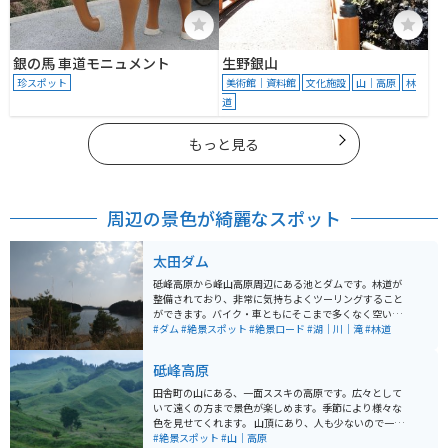
銀の馬 車道モニュメント
生野銀山
珍スポット
美術館｜資料館
文化施設
山｜高原
林
道
もっと見る
周辺の景色が綺麗なスポット
太田ダム
砥峰高原から峰山高原周辺にある池とダムです。林道が
整備されており、非常に気持ちよくツーリングすること
ができます。バイク・車ともにそこまで多くなく空いて
いる場所です。人は少なく、解放された自然が魅力で
#ダム
#絶景スポット
#絶景ロード
#湖｜川｜滝
#林道
す。
砥峰高原
田舎町の山にある、一面ススキの高原です。広々として
いて遠くの方まで景色が楽しめます。季節により様々な
色を見せてくれます。 山頂にあり、人も少ないので一人
でのんびりしたい、ゆっくりしたい時にはオススメで
#絶景スポット
#山｜高原