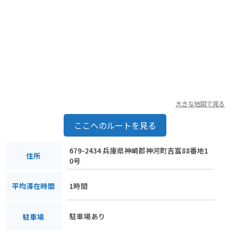
町として知られています。道の駅では、この名水を汲むことも
できるので、ぜひお土産にどうぞ。また、地元産の新鮮な野菜
や果物も販売されており、地元の味覚を楽しむことができま
す。
道の駅 銀の馬車道・神河は、自然豊かな場所に位置し、ドライ
ブやツーリングの休憩場所として最適なだけでなく、地元の魅
力に触れることができる観光拠点としてもおすすめです。
大きな地図で見る
ここへのルートを見る
679-2434 兵庫県神崎郡神河町吉冨88番地1
住所
0号
1時間
平均滞在時間
駐車場あり
駐車場