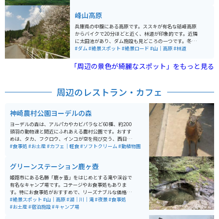
す。映画やドラマの撮影にも使われることがあるようで
す。
峰山高原
兵庫県の中腹にある高原です。ススキが有名な砥峰高原
からバイクで20分ほどと近く、林道が印象的です。近隣
に太田池があり、ダム施設も見どころの一つです。冬場
はスキー場としても有名です。
#ダム
#絶景スポット
#絶景ロード
#山｜高原
#林道
「周辺の景色が綺麗なスポット」をもっと見る
周辺のレストラン・カフェ
神崎農村公園ヨーデルの森
ヨーデルの森は、アルパカやカビパラなど60種、約200
頭羽の動物達と間近にふれあえる農村公園です。おすす
めは、タカ、フクロウ、インコが空を飛び交う、西日本
最大級のバードパフォーマンスショーです。 パン作りや
#食事処
#お土産
#カフェ｜軽食
#ソフトクリーム
#動植物園
ピザ作り体験もでき、芝滑りもあります。花畑も綺麗
で、沢山の種類の花が咲いています。お土産は、園内の
グリーンステーション鹿ヶ壺
工房で作られたプリンが人気でソフトクリームも美味し
いです。
姫路市にある名勝「鹿ヶ壺」をはじめとする滝や渓谷で
有名なキャンプ場です。コテージやお食事処もありま
す。特にお食事処がおすすめで、リーズナブルな価格で
定食が楽しめます。夏はゆるやかな滝で川遊びができる
#絶景スポット
#山｜高原
#湖｜川｜滝
#夜景
#食事処
ため、家族連れにもおすすめです。
#お土産
#宿泊施設
#キャンプ場