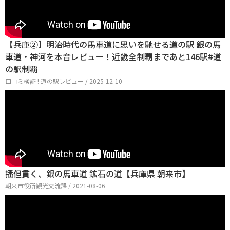
【兵庫②】明治時代の馬車道に思いを馳せる道の駅 銀の馬
車道・神河を本音レビュー！近畿全制覇まであと146駅#道
の駅制覇
口コミ検証 ! 道の駅レビュー / 2025-12-10
播但貫く、銀の馬車道 鉱石の道【兵庫県 朝来市】
朝来市役所観光交流課 / 2021-08-06