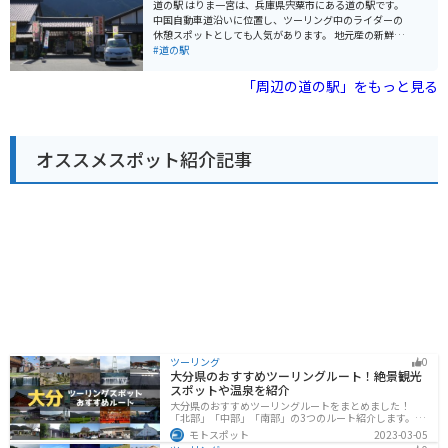
竹田城跡などの観光スポットも点在しており、ツーリン
道の駅 はりま一宮は、兵庫県宍粟市にある道の駅です。
グの拠点としても最適です。 道の駅 フレッシュあさご
中国自動車道沿いに位置し、ツーリング中のライダーの
は、地元の美味しいものを堪能できるのはもちろんのこ
休憩スポットとしても人気があります。 地元産の新鮮な
と、周辺の観光も楽しめるスポットです。
野菜や果物が販売されている直売所があり、特産の「播
#道の駅
州百日どり」を使った弁当や惣菜も人気です。 レストラ
ンでは、地元産の食材をふんだんに使った料理を楽しむ
「周辺の道の駅」をもっと見る
ことができます。中でも、宍粟牛を使った料理は絶品で
す。 バイクで訪れる場合、駐車場も広く、休憩しやすい
環境が整っています。道の駅からは、周辺の観光スポッ
トへのアクセスも良好です。 例えば、車で約10分の場所
オススメスポット紹介記事
には、日本の滝百選にも選ばれた「原不動滝」がありま
す。落差約100mの雄大な滝は一見の価値があります。ま
た、車で約20分の場所には、豊かな自然に囲まれた「フ
ォレストステーション波賀」があり、キャンプやバーベ
キューを楽しむことができます。
ツーリング
0
大分県のおすすめツーリングルート！絶景観光
スポットや温泉を紹介
大分県のおすすめツーリングルートをまとめました！
「北部」「中部」「南部」の3つのルート紹介します。阿
蘇の雄大な自然を満喫できるスポットや温泉を満喫する
モトスポット
2023-03-05
ツーリングができます。バイクで大分県にツーリングに