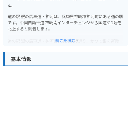
ん。
道の駅 銀の馬車道・神河は、兵庫県神崎郡神河町にある道の駅
です。中国自動車道 神崎南インターチェンジから国道312号を
北上すると到着します。
...続きを読む
道の駅 銀の馬車道・神河は、その名の通り、かつて銀を運搬す
る馬車が通った「銀の馬車道」の跡地に位置しています。道の
駅には、レストランや特産品販売所があり、地元の食材を使っ
基本情報
た料理や、特産品を購入することができます。また、観光案内
所では、周辺の観光スポットの情報を入手することができま
す。
バイクで訪れる場合、道の駅には広い駐車場が完備されている
ので安心です。周辺には、播磨高原東部の山々が連なり、四季
折々の美しい景色を楽しむことができます。特に、春の新緑や
秋の紅葉の時期はおすすめです。また、道の駅からほど近い場
所には、峰山高原や砥峰高原といった、雄大な自然が広がる観
光スポットもあります。
神河町は、名水百選にも選ばれた「千ヶ峰の銘水」が湧き出る