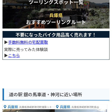
ツーリングスポット一覧
兵庫県
おすすめツーリングルート
不要になったバイク用品高く売れます！
▶︎
手数料無料の宅配買取
実際に売ってみた体験談
▶︎
こちら
道の駅 銀の馬車道・神河に近い場所
兵庫県
兵庫県
兵庫県神崎郡神河町猪篠１８６
兵庫県神崎郡神河町長谷
８