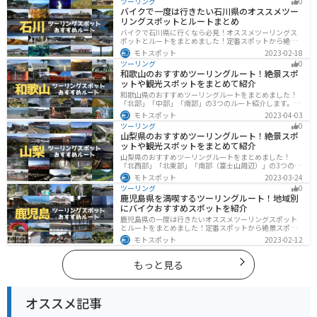
ツーリング
0
行く際は参考にしてください。
バイクで一度は行きたい石川県のオススメツー
リングスポットとルートまとめ
バイクで石川県に行くなら必見！オススメツーリングス
ポットとルートをまとめました！定番スポットから絶景
スポット、温泉、海、グルメなど様々なジャンルで楽し
モトスポット
2023-02-18
めます。バイクで石川ツーリングに行こうと思っている
ツーリング
0
人は、参考にしてください。
和歌山のおすすめツーリングルート！絶景スポ
ットや観光スポットをまとめて紹介
和歌山県のおすすめツーリングルートをまとめました！
「北部」「中部」「南部」の3つのルート紹介します。海
と山に囲まれた自然豊かなエリアが広がり、様々な楽し
モトスポット
2023-04-03
み方ができます。バイクで和歌山県にツーリングに行く
ツーリング
0
際は参考にしてください。
山梨県のおすすめツーリングルート！絶景スポ
ットや観光スポットをまとめて紹介
山梨県のおすすめツーリングルートをまとめました！
「北西部」「北東部」「南部（富士山周辺）」の3つのル
ート紹介します。富士山を中心に自然豊かな景色や食事
モトスポット
2023-03-24
を楽しめるスポットが多数あります。バイクで山梨県に
ツーリング
0
ツーリングに行く際は参考にしてください。
鹿児島県を満喫するツーリングルート！地域別
にバイクおすすめスポットを紹介
鹿児島県の一度は行きたいオススメツーリングスポット
とルートをまとめました！定番スポットから絶景スポッ
ト、温泉、山、海、グルメなど様々なジャンルで楽しめ
モトスポット
2023-02-12
ます。バイクで鹿児島ツーリングに行こうと思っている
人は、参考にしてください。
もっと見る
オススメ記事