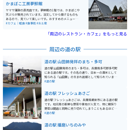
かまぼこ工房夢鮮館
ヤマサ蒲鉾の直売店です。夢鮮館の1階では、かまぼこや
天ぷらが販売されています。注文してから揚げるものも
あるので、見ていて楽しいです。おすすめのメニューは
城下町ドッグ（チーカマドッグ）です。また、2階には休
#カフェ｜軽食
#食事処
#お土産
憩所があるためそちらで買ったものを食べられますが、
おすすめは外のベンチです。近くに花畑があるので、眺
「周辺のレストラン・カフェ」をもっと見る
めながら食べると気持ちが良いです。
周辺の道の駅
道の駅 山田錦発祥のまち・多可
道の駅 山田錦発祥のまち・多可は、兵庫県多可郡多可町
にある道の駅です。その名の通り、日本一の酒米として
知られる「山田錦」の生まれ故郷として知られていま
す。 施設内には、地元産の新鮮な野菜や特産品を販売す
#道の駅
る直売所や、山田錦を使った日本酒を販売するショップ
があり、お土産探しにも最適です。また、レストランで
道の駅 フレッシュあさご
は地元食材をふんだんに使った料理を楽しむことができ
ます。 バイクで訪れる場合、道の駅には広い駐車場が完
道の駅 フレッシュあさごは、兵庫県朝来市にある道の駅
備されているので安心です。周辺には、緑豊かな田園風
です。地元産の新鮮な野菜や果物が人気で、特に朝採り
景が広がり、ツーリングにも最適なエリアです。特に、
野菜は開店と同時に売り切れてしまうこともあるほどで
秋には黄金色に輝く稲穂が美しい風景を見せてくれま
す。 レストランでは、地元産の食材を使った料理が楽し
#道の駅
す。 周辺には、山田錦の生産地として有名な中区や、日
めます。但馬牛や猪肉など、ここでしか味わえないメニ
本の滝百選に選ばれた「天滝」など、観光スポットも点
ューも人気です。 バイクで訪れる場合、道の駅には広い
道の駅 播磨いちのみや
在しています。道の駅を拠点に、周辺エリアを巡ってみ
駐車場が完備されているので安心です。また、周辺には
るのもおすすめです。