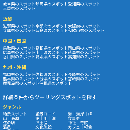
岐阜県のスポット
静岡県のスポット
愛知県のスポット
三重県のスポット
近畿
滋賀県のスポット
京都府のスポット
大阪府のスポット
兵庫県のスポット
奈良県のスポット
和歌山県のスポット
中国・四国
鳥取県のスポット
島根県のスポット
岡山県のスポット
広島県のスポット
山口県のスポット
徳島県のスポット
香川県のスポット
愛媛県のスポット
高知県のスポット
九州・沖縄
福岡県のスポット
佐賀県のスポット
長崎県のスポット
熊本県のスポット
大分県のスポット
宮崎県のスポット
鹿児島県のスポット
沖縄県のスポット
詳細条件からツーリングスポットを探す
ジャンル
絶景スポット
絶景ロード
海｜海岸｜岬
山｜高原
湖｜川｜滝
食事処
道の駅
お土産
神社｜寺院
温泉
文化施設
カフェ｜軽食