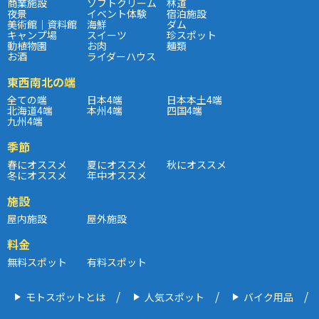
商業施設
ソフトクリーム
林道
夜景
イベント体験
宿泊施設
美術館｜資料館
海鮮
ダム
キャンプ場
スイーツ
珍スポット
動植物園
お肉
麺類
お酒
ライダーハウス
東西南北の端
全ての端
日本4端
日本本土4端
北海道4端
本州4端
四国4端
九州4端
季節
春にオススメ
夏にオススメ
秋にオススメ
冬にオススメ
年中オススメ
施設
屋内施設
屋外施設
料金
無料スポット
有料スポット
モトスポットとは
人気スポット
バイク用品