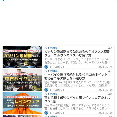
バイク用品
2
ガソリン添加剤って効果あるの？オススメ薬剤
フューエルワンのベストな使い方
エンジン内部のメンテナンスしていますか？エンジンは
洗浄しないとカーボンが溜まり、パワーダウン・燃費の
悪化、燃焼以上、エンジンの焼き付きなどのトラブルの
モトスポット
2023-05-29
原因になります。定期的にガソリン添加剤を入れてエン
バイク知識
1
ジン内部も綺麗にしましょう。
中古バイク選びで絶対見るべき12のポイント！
初心者でも失敗しない選び方
初めて中古バイクを購入する人にとって、バイクの状態
を見分けることは難しいですよね。でも実は、知識ゼロ
の初心者でも「12のポイント」に注目するだけで、中古
モトスポット
2023-05-20
バイクの良し悪しを簡単に判断することができるんで
バイク用品
0
す！正しいポイントを押させて失敗しないバイク選びが
雨も余裕！最強のバイク用レインウェアのオス
できるようになりましょう。
スメ5選
ライダーの天敵「雨」は辛いですよね。できることなら
雨でも快適に走りたいと思うもの、今回はそんな願いを
叶える最強のバイク用レインウェアを紹介します。レイ
モトスポット
2023-05-20
ンウェアの選び方や撥水力が落ちてきた時のメンテナン
バイク知識
0