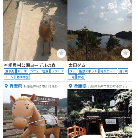
神崎農村公園ヨーデルの森
太田ダム
食事処
お土産
カフェ｜軽食
ソフトク
ダム
絶景スポット
絶景ロード
湖｜川
リーム
動植物園
｜滝
林道
兵庫県
兵庫県
兵庫県神崎郡市川町浅野
兵庫県朝来市生野町小野３３
−５