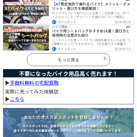
ス方法もまとめたので、参考にしてください。
【AT限定免許で乗れるバイク】メリット・デメ
リット・選び方を徹底解説！
ATバイクについて知りたい人必見！この記事では、ATバ
イクのメリット・デメリットや選び方について解説しま
す。 実はAT限定免許で乗れるバイクの種類は多数ありま
モトスポット
2024-09-26
す。記事を参考に、自分に合ったATバイクを選びましょ
バイク用品
0
う。
バイク用シートバッグおすすめ16選！選び方と
使用時の注意点も紹介
シートバッグを使ってバイクに荷物を乗せたい人必見！5
L程度のコンパクトなものから、70Lを超える大容量サイ
ズまでシートバッグは種類が豊富です。用途に合わせて
モトスポット
2024-05-13
選べば今よりもっと快適に荷物を運ぶことができます。
この記事でバッグの種類や選び方、オススメ商品を紹介
します。
もっと見る
不要になったバイク用品高く売れます！
▶︎
手数料無料の宅配買取
実際に売ってみた体験談
▶︎
こちら
あなたのオススメスポットを登録しませんか？
モトスポットでは、皆様からオススメスポットを募集しています！
全ライダーのための最高なサービス作りに、ご協力よろしくお願いいたします。