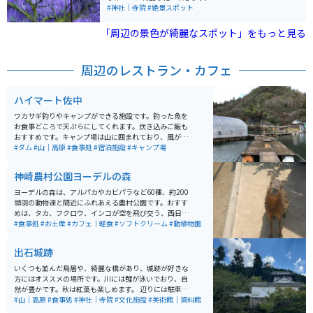
#神社｜寺院
#絶景スポット
「周辺の景色が綺麗なスポット」をもっと見る
周辺のレストラン・カフェ
ハイマート佐中
ワカサギ釣りやキャンプができる施設です。釣った魚を
お食事どころで天ぷらにしてくれます。炊き込みご飯も
おすすめです。キャンプ場は山に囲まれており、風が強
く吹く為、夏場に行くのをオススメします。デイキャン
#ダム
#山｜高原
#食事処
#宿泊施設
#キャンプ場
プやBBQもできるので、手軽に行けます。
神崎農村公園ヨーデルの森
ヨーデルの森は、アルパカやカビパラなど60種、約200
頭羽の動物達と間近にふれあえる農村公園です。おすす
めは、タカ、フクロウ、インコが空を飛び交う、西日本
最大級のバードパフォーマンスショーです。 パン作りや
#食事処
#お土産
#カフェ｜軽食
#ソフトクリーム
#動植物園
ピザ作り体験もでき、芝滑りもあります。花畑も綺麗
で、沢山の種類の花が咲いています。お土産は、園内の
出石城跡
工房で作られたプリンが人気でソフトクリームも美味し
いです。
いくつも並んだ鳥居や、綺麗な橋があり、城跡が好きな
方にはオススメの場所です。川には鯉が泳いでおり、自
然が豊かです。秋は紅葉も楽しめます。 辺りには駐車
場、お土産屋さん、皿そば屋、軽食店なども豊富です。
#山｜高原
#食事処
#神社｜寺院
#文化施設
#美術館｜資料館
美術館もすぐあります。辺りは田園や山道ですので、ツ