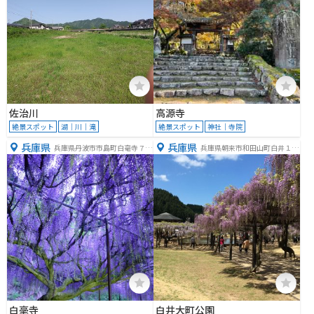
佐治川
高源寺
絶景スポット
湖｜川｜滝
絶景スポット
神社｜寺院
兵庫県
兵庫県
兵庫県丹波市市島町白毫寺７０
兵庫県朝来市和田山町白井１０
９
０８
白毫寺
白井大町公園