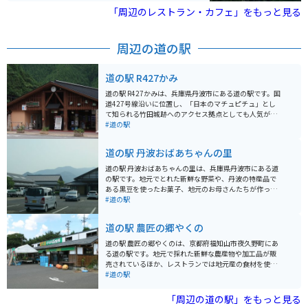
ーリングにも最適です。
「周辺のレストラン・カフェ」をもっと見る
周辺の道の駅
道の駅 R427かみ
道の駅 R427かみは、兵庫県丹波市にある道の駅です。国
道427号線沿いに位置し、「日本のマチュピチュ」とし
て知られる竹田城跡へのアクセス拠点としても人気があ
ります。 地元の新鮮な野菜や特産品を販売する直売所が
#道の駅
あり、丹波名物の黒豆を使った商品や、地元産の新鮮な
野菜が人気です。レストランでは、地元食材を使った料
道の駅 丹波おばあちゃんの里
理を楽しむことができ、中でも、猪肉や鹿肉を使ったジ
ビエ料理はおすすめです。 バイクでのツーリングにも最
道の駅 丹波おばあちゃんの里は、兵庫県丹波市にある道
適な場所で、道の駅には広い駐車場が完備されていま
の駅です。地元でとれた新鮮な野菜や、丹波の特産品で
す。周辺には、竹田城跡のほかにも、立雲峡や円山川な
ある黒豆を使ったお菓子、地元のお母さんたちが作った
ど、風光明媚な観光スポットが点在しており、ツーリン
美味しいお弁当などが販売されています。 バイクで行く
#道の駅
グの休憩場所としても最適です。 道の駅 R427かみは、
場合は、道の駅に併設されている広い駐車場があるので
地元の美味しいものを味わいながら、ゆっくりと休憩で
安心です。丹波地方は自然豊かで、ツーリングにも最適
道の駅 農匠の郷やくの
きる場所です。
なエリアです。周辺には、丹波焼で有名な立杭焼の里
や、秋の紅葉が美しい高源寺など、観光スポットもたく
道の駅 農匠の郷やくのは、京都府福知山市夜久野町にあ
さんあります。 丹波おばあちゃんの里の名物は、なんと
る道の駅です。地元で採れた新鮮な農産物や加工品が販
いっても地元のお母さんたちが作る手作り弁当です。地
売されているほか、レストランでは地元産の食材を使っ
元の食材をふんだんに使った、どこか懐かしい味わいが
た料理が楽しめます。 バイクで訪れる際は、道の駅に隣
#道の駅
人気です。また、併設のレストランでは、丹波の食材を
接する駐車場にバイク専用の駐車スペースがあります。
使った料理を楽しむことができます。
また、道の駅周辺には、夜久野高原や福知山城など、観
「周辺の道の駅」をもっと見る
光スポットも点在しています。 農匠の郷やくのがある夜