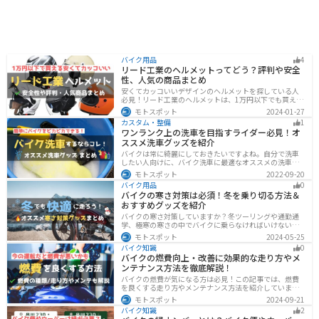
バイク用品
4
リード工業のヘルメットってどう？評判や安全
性、人気の商品まとめ
安くてカッコいいデザインのヘルメットを探している人
必見！リード工業のヘルメットは、1万円以下でも買える
ヘルメットが多数あります。安全基準もしっかりクリア
モトスポット
2024-01-27
しており、安全性にも優れています。種類も豊富でカス
カスタム・整備
1
タム用のシールドもあるので、クールに決めたい人にオ
ワンランク上の洗車を目指すライダー必見！オ
ススメです。
ススメ洗車グッズを紹介
バイクは常に綺麗にしておきたいですよね。自分で洗車
したい人向けに、バイク洗車に最適なオススメの洗車グ
ッズを紹介します。汚れを落とすシャンプーからツヤを
モトスポット
2022-09-20
出すワックスまで全て紹介します。自分でバイク洗車を
バイク用品
0
しようと思っている方は参考にしてください。
バイクの寒さ対策は必須！冬を乗り切る方法＆
おすすめグッズを紹介
バイクの寒さ対策していますか？冬ツーリングや通勤通
学、極寒の寒さの中でバイクに乗らなければいけない時
でも快適に乗る方法をまとめました！オススメの寒さ対
モトスポット
2024-05-25
策グッズも紹介しているので、これで寒い冬でも快適に
バイク知識
0
バイクに乗りましょう！
バイクの燃費向上・改善に効果的な走り方やメ
ンテナンス方法を徹底解説！
バイクの燃費が気になる方は必見！この記事では、燃費
を良くする走り方やメンテナンス方法を紹介していま
す。実は、車体そのものや荷物を軽くすることで、燃費
モトスポット
2024-09-21
の向上が可能です。この記事を読めば、燃費を改善する
バイク知識
2
具体的な方法がわかります。