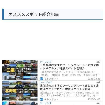
久野町は、豊かな自然に囲まれた地域です。特産品とし
ては、夜久野そば、黒豆、山の芋などが知られていま
す。道の駅では、これらの特産品を使ったお土産も販売
オススメスポット紹介記事
されています。
ツーリング
0
三重県のおすすめツーリングルート！定番スポ
ットやグルメ、絶景スポットを紹介
三重県のおすすめツーリングルートをまとめました！
「東部」「南西部」「北部」の3つのルート紹介します。
標高の高いスカイラインからリアス式海岸まであるの
モトスポット
2023-02-25
で、飽きることなくツーリングを堪能できます。バイク
ツーリング
1
で三重県にツーリングに行く際は参考にしてください。
北海道のおすすめツーリングルートまとめ！定
番スポットや名所、絶景スポットを紹介
北海道のおすすめツーリングルートをまとめました！地
域別に13のルート紹介します。広大な大地と美しい自然
が広がり、四季折々の魅力を楽しめる観光スポットが数
モトスポット
2023-04-22
多くあります。バイクで北海道にツーリングに行く際は
ツーリング
0
参考にしてください。