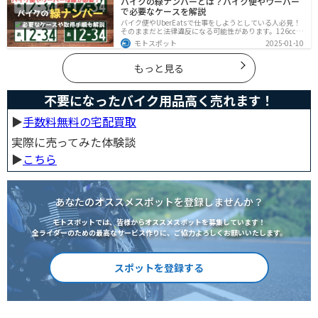
バイクの緑ナンバーとは？バイク便やウーバー
で必要なケースを解説
バイク便やUberEatsで仕事をしようとしている人必見！
そのままだと法律違反になる可能性があります。126cc以
上のバイクで運送事業を行う場合、緑ナンバー（事業
モトスポット
2025-01-10
用）が必要になります。本記事では緑ナンバーの必要な
ケースや取得方法を解説します。
もっと見る
不要になったバイク用品高く売れます！
▶︎
手数料無料の宅配買取
実際に売ってみた体験談
▶︎
こちら
あなたのオススメスポットを登録しませんか？
モトスポットでは、皆様からオススメスポットを募集しています！
全ライダーのための最高なサービス作りに、ご協力よろしくお願いいたします。
スポットを登録する