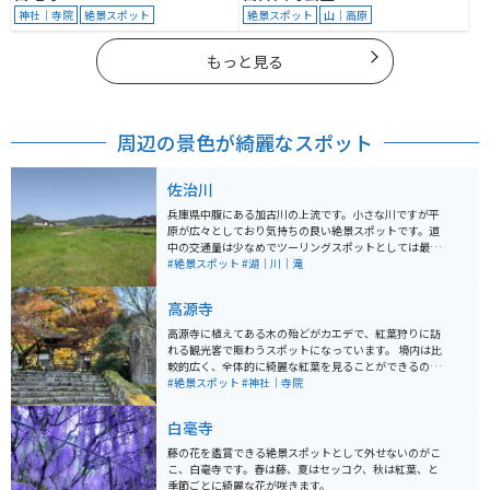
神社｜寺院
絶景スポット
絶景スポット
山｜高原
もっと見る
周辺の景色が綺麗なスポット
佐治川
兵庫県中腹にある加古川の上流です。小さな川ですが平
原が広々としており気持ちの良い絶景スポットです。道
中の交通量は少なめでツーリングスポットとしては最適
です。
#絶景スポット
#湖｜川｜滝
高源寺
高源寺に植えてある木の殆どがカエデで、紅葉狩りに訪
れる観光客で賑わうスポットになっています。 境内は比
較的広く、全体的に綺麗な紅葉を見ることができるのが
魅力的です。 秋の紅葉狩りだけでなく、春夏に見られる
#絶景スポット
#神社｜寺院
新緑のカエデも非常に良く、癒しのスポットとなってい
ます。 また、高源寺の入口前では屋台も出ており、丹波
白毫寺
の黒豆を買うことができたり、団子や焼鳥などを食べる
ことができたりと紅葉狩り以外にも楽しむ事ができるた
藤の花を鑑賞できる絶景スポットとして外せないのがこ
め、ゆっくり観光のできる場所となっています。
こ、白毫寺です。春は藤、夏はセッコク、秋は紅葉、と
季節ごとに綺麗な花が咲きます。