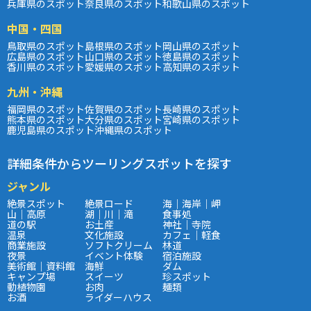
兵庫県のスポット
奈良県のスポット
和歌山県のスポット
中国・四国
鳥取県のスポット
島根県のスポット
岡山県のスポット
広島県のスポット
山口県のスポット
徳島県のスポット
香川県のスポット
愛媛県のスポット
高知県のスポット
九州・沖縄
福岡県のスポット
佐賀県のスポット
長崎県のスポット
熊本県のスポット
大分県のスポット
宮崎県のスポット
鹿児島県のスポット
沖縄県のスポット
詳細条件からツーリングスポットを探す
ジャンル
絶景スポット
絶景ロード
海｜海岸｜岬
山｜高原
湖｜川｜滝
食事処
道の駅
お土産
神社｜寺院
温泉
文化施設
カフェ｜軽食
商業施設
ソフトクリーム
林道
夜景
イベント体験
宿泊施設
美術館｜資料館
海鮮
ダム
キャンプ場
スイーツ
珍スポット
動植物園
お肉
麺類
お酒
ライダーハウス