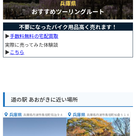
兵庫県
おすすめツーリングルート
不要になったバイク用品高く売れます！
▶︎
手数料無料の宅配買取
実際に売ってみた体験談
▶︎
こちら
道の駅 あおがきに近い場所
兵庫県
兵庫県
兵庫県丹波市青垣町佐治９４
兵庫県丹波市青垣町桧倉５１４