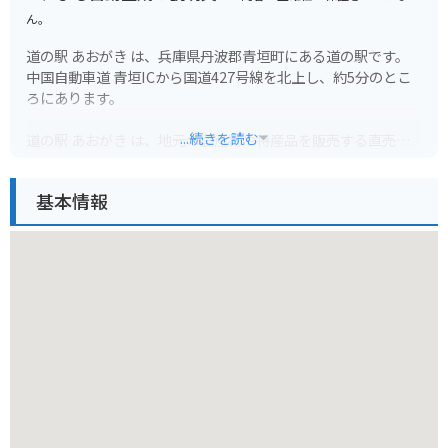
ん。
道の駅 あおがき は、兵庫県丹波郡青垣町にある道の駅です。
中国自動車道 青垣ICから国道427号線を北上し、約5分のとこ
ろにあります。
...続きを読む
道の駅 あおがき は、地元の農産物や特産品を販売する直売所
や、地元食材を使った料理が楽しめるレストランなどがありま
す。
基本情報
バイクで訪れる際は、道の駅の駐車場にバイク専用の駐輪スペ
ースがあります。また、道の駅 あおがき は、ツーリングの休
憩場所としてもおすすめです。周辺には、青垣いきものふれあ
いの里や、丹波竜化石工房など、観光スポットも充実していま
す。
道の駅 あおがき で人気のおすすめ商品は、地元産の新鮮な野
菜や果物です。特に、丹波栗や黒豆を使ったお菓子は人気のお
土産です。