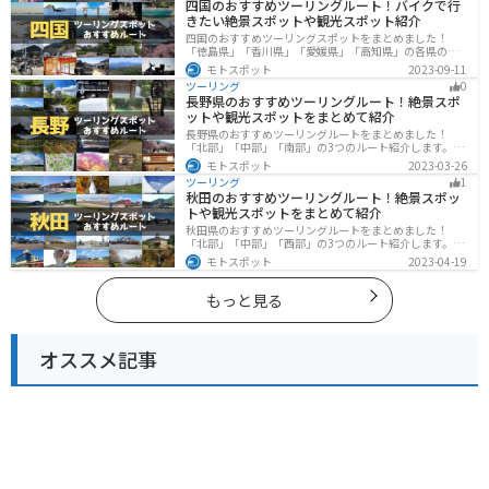
四国のおすすめツーリングルート！バイクで行
きたい絶景スポットや観光スポット紹介
四国のおすすめツーリングスポットをまとめました！
「徳島県」「香川県」「愛媛県」「高知県」の各県の観
光地紹介します。自然豊かな山々や湖、温泉地が点在
モトスポット
2023-09-11
し、四季折々の景色を楽しめるスポットが多数ありま
ツーリング
0
す。バイクで四国にツーリングに行く際は参考にしてく
長野県のおすすめツーリングルート！絶景スポ
ださい。
ットや観光スポットをまとめて紹介
長野県のおすすめツーリングルートをまとめました！
「北部」「中部」「南部」の3つのルート紹介します。諏
訪湖やビーナスラインのような全国でも有名なツーリン
モトスポット
2023-03-26
グスポットが多数あります。バイクで長野県にツーリン
ツーリング
1
グに行く際は参考にしてください。
秋田のおすすめツーリングルート！絶景スポッ
トや観光スポットをまとめて紹介
秋田県のおすすめツーリングルートをまとめました！
「北部」「中部」「西部」の3つのルート紹介します。自
然豊かな山々や湖、温泉地が点在し、四季折々の景色を
モトスポット
2023-04-19
楽しめるスポットが多数あります。バイクで秋田県にツ
ーリングに行く際は参考にしてください。
もっと見る
オススメ記事