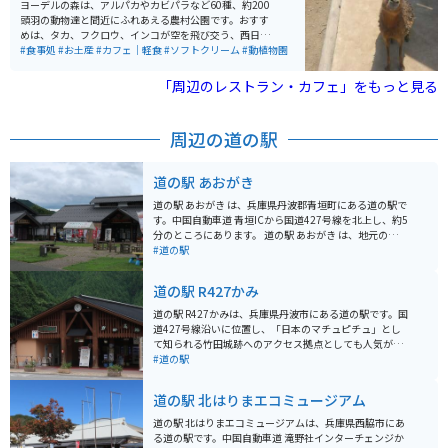
勝に指定されています。 オートキャンプサイトがありま
ヨーデルの森は、アルパカやカビパラなど60種、約200
す。素泊まりのプランは用意されていませんが、手ぶら
頭羽の動物達と間近にふれあえる農村公園です。おすす
で利用可能な7タイプのキャンプサイトがあり、キャン
めは、タカ、フクロウ、インコが空を飛び交う、西日本
プ初心者の方も簡単にグランピングなどを楽しむことが
最大級のバードパフォーマンスショーです。 パン作りや
#食事処
#お土産
#カフェ｜軽食
#ソフトクリーム
#動植物園
できます。テント内は、冬でも床暖房が設置されていた
ピザ作り体験もでき、芝滑りもあります。花畑も綺麗
り、冷蔵庫もあるため、キャンプとは思えないほど快適
で、沢山の種類の花が咲いています。お土産は、園内の
「周辺のレストラン・カフェ」をもっと見る
です。また、温泉も同じ施設内にあるため、とても便利
工房で作られたプリンが人気でソフトクリームも美味し
です。
いです。
周辺の道の駅
道の駅 あおがき
道の駅 あおがき は、兵庫県丹波郡青垣町にある道の駅で
す。中国自動車道 青垣ICから国道427号線を北上し、約5
分のところにあります。 道の駅 あおがき は、地元の農産
物や特産品を販売する直売所や、地元食材を使った料理
#道の駅
が楽しめるレストランなどがあります。 バイクで訪れる
際は、道の駅の駐車場にバイク専用の駐輪スペースがあ
道の駅 R427かみ
ります。また、道の駅 あおがき は、ツーリングの休憩場
所としてもおすすめです。周辺には、青垣いきものふれ
道の駅 R427かみは、兵庫県丹波市にある道の駅です。国
あいの里や、丹波竜化石工房など、観光スポットも充実
道427号線沿いに位置し、「日本のマチュピチュ」とし
しています。 道の駅 あおがき で人気のおすすめ商品は、
て知られる竹田城跡へのアクセス拠点としても人気があ
地元産の新鮮な野菜や果物です。特に、丹波栗や黒豆を
ります。 地元の新鮮な野菜や特産品を販売する直売所が
#道の駅
使ったお菓子は人気のお土産です。
あり、丹波名物の黒豆を使った商品や、地元産の新鮮な
野菜が人気です。レストランでは、地元食材を使った料
道の駅 北はりまエコミュージアム
理を楽しむことができ、中でも、猪肉や鹿肉を使ったジ
ビエ料理はおすすめです。 バイクでのツーリングにも最
道の駅 北はりまエコミュージアムは、兵庫県西脇市にあ
適な場所で、道の駅には広い駐車場が完備されていま
る道の駅です。中国自動車道 滝野社インターチェンジか