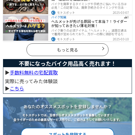
バイクを廃車するタイミングや手続きに悩んでいる方は
必見！この記事では、廃車手続きのタイミングや方法、
流れを解説しています。実は、手続きの注意点や業者に
モトスポット
2025-03-07
依頼する際のポイントがあります。記事を読めば、バイ
バイク知識
0
クの廃車手続きがスムーズに行えるでしょう。
ヘルメットが禿げる原因って本当？！ライダー
が知っておきたい薄毛対策！
バイク乗りの必須アイテム「ヘルメット」。道路交通法
で着用が定められており、万が一の際に頭部を守るため
に被るものです。しかし、「ヘルメットが原因で禿げた
モトスポット
2025-03-10
らどうしよう」と心配しているライダーもいるのではな
いでしょうか。ライダーヘルメットが禿げる原因になる
って本当かな・・・ライダーバイクには乗りたいけど抜
もっと見る
け毛が増えたら困る！ライダーツーリング後に髪のボリ
ュームが減った気がするけど、蒸れは禿げる原因にな
る？今回はこのような疑問、お悩みにお答えしていきま
不要になったバイク用品高く売れます！
す。薄毛が気になるライダーの方はぜひ最後までご覧く
ださい。モトスポットヘルメットで禿げ
▶︎
手数料無料の宅配買取
実際に売ってみた体験談
▶︎
こちら
あなたのオススメスポットを登録しませんか？
モトスポットでは、皆様からオススメスポットを募集しています！
全ライダーのための最高なサービス作りに、ご協力よろしくお願いいたします。
スポットを登録する