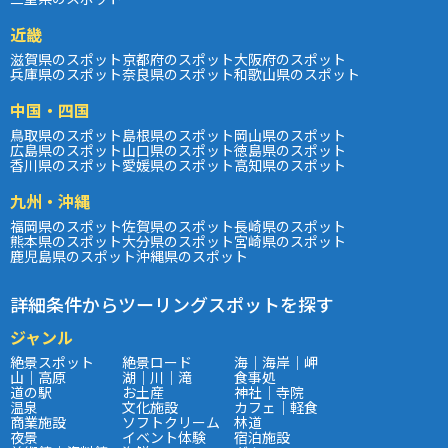
近畿
滋賀県のスポット
京都府のスポット
大阪府のスポット
兵庫県のスポット
奈良県のスポット
和歌山県のスポット
中国・四国
鳥取県のスポット
島根県のスポット
岡山県のスポット
広島県のスポット
山口県のスポット
徳島県のスポット
香川県のスポット
愛媛県のスポット
高知県のスポット
九州・沖縄
福岡県のスポット
佐賀県のスポット
長崎県のスポット
熊本県のスポット
大分県のスポット
宮崎県のスポット
鹿児島県のスポット
沖縄県のスポット
詳細条件からツーリングスポットを探す
ジャンル
絶景スポット
絶景ロード
海｜海岸｜岬
山｜高原
湖｜川｜滝
食事処
道の駅
お土産
神社｜寺院
温泉
文化施設
カフェ｜軽食
商業施設
ソフトクリーム
林道
夜景
イベント体験
宿泊施設