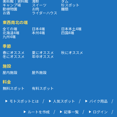
美術館｜資料館
海鮮
ダム
キャンプ場
スイーツ
珍スポット
動植物園
お肉
麺類
お酒
ライダーハウス
東西南北の端
全ての端
日本4端
日本本土4端
北海道4端
本州4端
四国4端
九州4端
季節
春にオススメ
夏にオススメ
秋にオススメ
冬にオススメ
年中オススメ
施設
屋内施設
屋外施設
料金
無料スポット
有料スポット
モトスポットとは
人気スポット
バイク用品
ルートを作成
記事一覧
ログイン