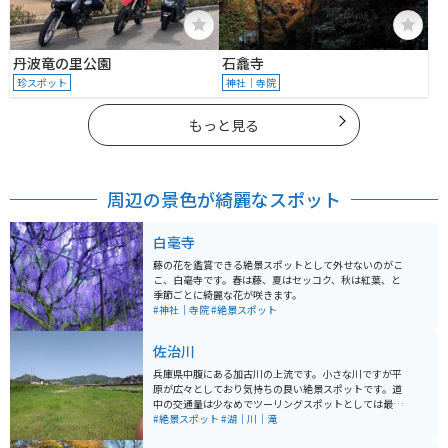
丹波竜の里公園
石龕寺
珍スポット
神社｜寺院
もっと見る
周辺の景色が綺麗なスポット
白毫寺
藤の花を鑑賞できる絶景スポットとして外せないのがこ
こ、白毫寺です。春は藤、夏はセッコク、秋は紅葉、と
季節ごとに綺麗な花が咲きます。
#神社｜寺院
#絶景スポット
佐治川
兵庫県中腹にある加古川の上流です。小さな川ですが平
原が広々としており気持ちの良い絶景スポットです。道
中の交通量は少なめでツーリングスポットとしては最適
です。
#絶景スポット
#湖｜川｜滝