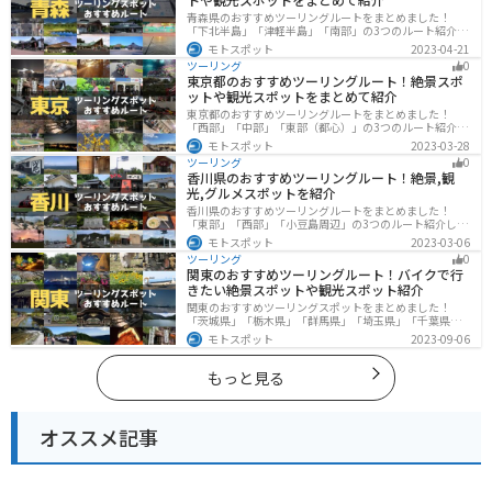
青森県のおすすめツーリングルートをまとめました！
「下北半島」「津軽半島」「南部」の3つのルート紹介し
ます。自然に恵まれた風光明媚な景色や歴史文化に触れ
モトスポット
2023-04-21
られる観光スポットが多くあります。バイクで青森県に
ツーリング
0
ツーリングに行く際は参考にしてください。
東京都のおすすめツーリングルート！絶景スポ
ットや観光スポットをまとめて紹介
東京都のおすすめツーリングルートをまとめました！
「西部」「中部」「東部（都心）」の3つのルート紹介し
ます。西に行けば奥多摩の自然、東に行けば都心スポッ
モトスポット
2023-03-28
トと、自然も街も楽しめるスポットが多数あります。バ
ツーリング
0
イクで東京都にツーリングに行く際は参考にしてくださ
香川県のおすすめツーリングルート！絶景,観
い。
光,グルメスポットを紹介
香川県のおすすめツーリングルートをまとめました！
「東部」「西部」「小豆島周辺」の3つのルート紹介しま
す。自然豊かな山から海、絶品グルメを満喫するツーリ
モトスポット
2023-03-06
ングができます。バイクで香川県にツーリングに行く際
ツーリング
0
は参考にしてください。
関東のおすすめツーリングルート！バイクで行
きたい絶景スポットや観光スポット紹介
関東のおすすめツーリングスポットをまとめました！
「茨城県」「栃木県」「群馬県」「埼玉県」「千葉県」
「東京都」「神奈川県」の各県の観光地紹介します。自
モトスポット
2023-09-06
然豊かな山々や湖、温泉地が点在し、四季折々の景色を
楽しめるスポットが多数あります。バイクで関東にツー
リングに行く際は参考にしてください。
もっと見る
オススメ記事