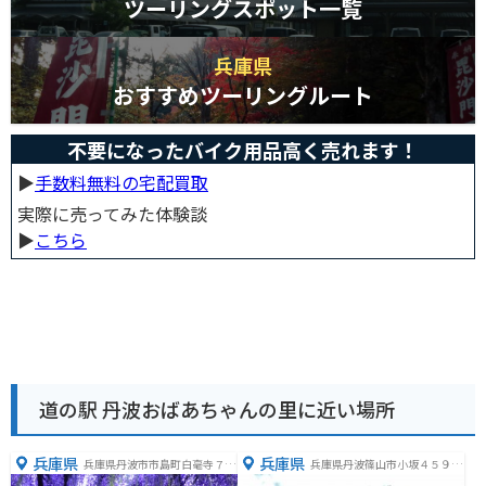
ツーリングスポット一覧
兵庫県
おすすめツーリングルート
不要になったバイク用品高く売れます！
▶︎
手数料無料の宅配買取
実際に売ってみた体験談
▶︎
こちら
道の駅 丹波おばあちゃんの里に近い場所
兵庫県
兵庫県
兵庫県丹波市市島町白毫寺７０
兵庫県丹波篠山市小坂４５９
９
−３