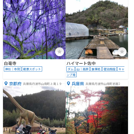
白毫寺
ハイマート佐中
神社｜寺院
絶景スポット
ダム
山｜高原
食事処
宿泊施設
キャ
ンプ場
京都府
兵庫県
兵庫県丹波市山南町上滝１９１
兵庫県丹波市山南町岩屋2
３−１