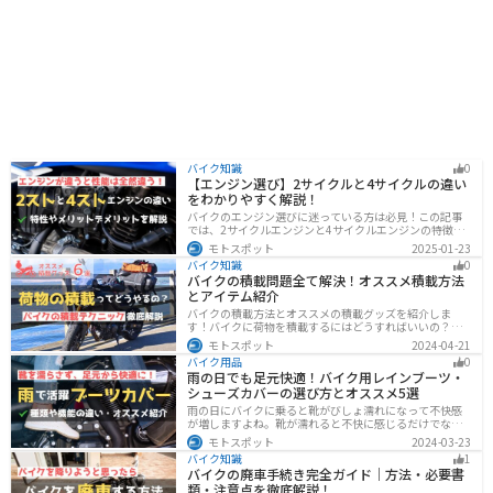
バイク知識
0
【エンジン選び】2サイクルと4サイクルの違い
をわかりやすく解説！
バイクのエンジン選びに迷っている方は必見！この記事
では、2サイクルエンジンと4サイクルエンジンの特徴や
メリット、選び方を解説しています。実は、4サイクルエ
モトスポット
2025-01-23
ンジンは燃費が良く経済的で扱いやすいため、初心者の
バイク知識
0
方にはおすすめです。記事を読めば、最適なエンジン選
バイクの積載問題全て解決！オススメ積載方法
びのヒントが得られます。
とアイテム紹介
バイクの積載方法とオススメの積載グッズを紹介しま
す！バイクに荷物を積載するにはどうすればいいの？と
いう疑問はこれで解決！通勤や日帰りツーリング、キャ
モトスポット
2024-04-21
ンプツーリングなど用途別にオススメの積載方法を解説
バイク用品
0
します！オススメの積載アイテムも紹介するので、バイ
雨の日でも足元快適！バイク用レインブーツ・
クの積載に悩んでいる方は参考にしてください。
シューズカバーの選び方とオススメ5選
雨の日にバイクに乗ると靴がびしょ濡れになって不快感
が増しますよね。靴が濡れると不快に感じるだけでなく
操作性にも影響が出るので事故の原因にもなります。ブ
モトスポット
2024-03-23
ーツカバーを使うことで靴を雨や汚れから防ぐことがで
バイク知識
1
きます。防風効果もあるので寒さ対策にもなります。
バイクの廃車手続き完全ガイド｜方法・必要書
類・注意点を徹底解説！