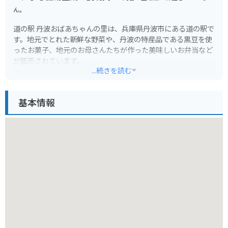
ん。
道の駅 丹波おばあちゃんの里は、兵庫県丹波市にある道の駅で
す。地元でとれた新鮮な野菜や、丹波の特産品である黒豆を使
ったお菓子、地元のお母さんたちが作った美味しいお弁当など
が販売されています。
...続きを読む
バイクで行く場合は、道の駅に併設されている広い駐車場があ
るので安心です。丹波地方は自然豊かで、ツーリングにも最適
基本情報
なエリアです。周辺には、丹波焼で有名な立杭焼の里や、秋の
紅葉が美しい高源寺など、観光スポットもたくさんあります。
丹波おばあちゃんの里の名物は、なんといっても地元のお母さ
んたちが作る手作り弁当です。地元の食材をふんだんに使っ
た、どこか懐かしい味わいが人気です。また、併設のレストラ
ンでは、丹波の食材を使った料理を楽しむことができます。