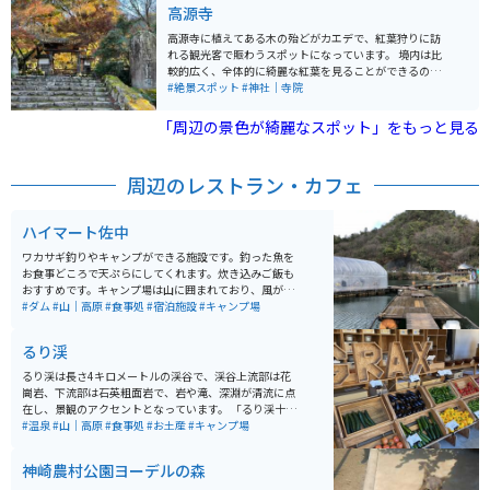
高源寺
高源寺に植えてある木の殆どがカエデで、紅葉狩りに訪
れる観光客で賑わうスポットになっています。 境内は比
較的広く、全体的に綺麗な紅葉を見ることができるのが
魅力的です。 秋の紅葉狩りだけでなく、春夏に見られる
#絶景スポット
#神社｜寺院
新緑のカエデも非常に良く、癒しのスポットとなってい
ます。 また、高源寺の入口前では屋台も出ており、丹波
「周辺の景色が綺麗なスポット」をもっと見る
の黒豆を買うことができたり、団子や焼鳥などを食べる
ことができたりと紅葉狩り以外にも楽しむ事ができるた
め、ゆっくり観光のできる場所となっています。
周辺のレストラン・カフェ
ハイマート佐中
ワカサギ釣りやキャンプができる施設です。釣った魚を
お食事どころで天ぷらにしてくれます。炊き込みご飯も
おすすめです。キャンプ場は山に囲まれており、風が強
く吹く為、夏場に行くのをオススメします。デイキャン
#ダム
#山｜高原
#食事処
#宿泊施設
#キャンプ場
プやBBQもできるので、手軽に行けます。
るり渓
るり渓は長さ4キロメートルの渓谷で、渓谷上流部は花
崗岩、下流部は石英粗面岩で、岩や滝、深淵が清流に点
在し、景観のアクセントとなっています。 「るり渓十二
勝」には、玉走盤や双龍渕など特徴ある名前がつけられ
#温泉
#山｜高原
#食事処
#お土産
#キャンプ場
ており、両岸には広葉樹やアカマツが生い茂っていま
す。最上流部には通天湖と観光レクリエーション施設が
神崎農村公園ヨーデルの森
あり、休日には多くの人が訪れます。渓谷は昭和7年に名