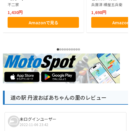
不二家
兵庫津 樽屋五兵衛
1,430円
1,698円
Amazonで見る
Amazo
道の駅 丹波おばあちゃんの里のレビュー
未ログインユーザー
2022-11-06 23:42