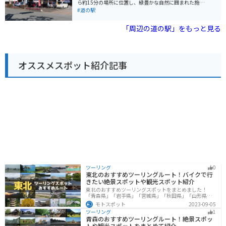
す。周辺には、竹田城跡のほかにも、立雲峡や円山川な
ら約15分の場所に位置し、緑豊かな自然に囲まれた施設
ど、風光明媚な観光スポットが点在しており、ツーリン
です。 地元の農産物直売所では、新鮮な野菜や果物をは
#道の駅
グの休憩場所としても最適です。 道の駅 R427かみは、
じめ、地元産の加工品などが販売されています。レスト
地元の美味しいものを味わいながら、ゆっくりと休憩で
ランでは、地元産の食材を使用した料理を楽しむことが
「周辺の道の駅」をもっと見る
きる場所です。
できます。 また、併設されている「北はりま田園空間博
物館」では、地域の自然や文化について学ぶことができ
ます。特に、手作り体験工房では、そば打ちやこんにゃ
く作りなど、様々な体験をすることができます。 バイク
オススメスポット紹介記事
で訪れる場合、道の駅には広々とした駐車場が完備され
ているので安心です。周辺には、のどかな田園風景が広
がっており、ツーリングの休憩スポットとしても最適で
す。道の駅から少し足を延ばせば、日本へそ公園や播州
織工房館など、観光スポットも点在しています。 北はり
まエコミュージアムは、地元の魅力を満喫できる道の駅
です。ドライブやツーリングの途中に、ぜひ立ち寄って
みてください。
ツーリング
0
東北のおすすめツーリングルート！バイクで行
きたい絶景スポットや観光スポット紹介
東北のおすすめツーリングスポットをまとめました！
「青森県」「岩手県」「宮城県」「秋田県」「山形県」
「福島県」の各県の観光地紹介します。自然豊かな山々
モトスポット
2023-09-05
や湖、温泉地が点在し、四季折々の景色を楽しめるスポ
ツーリング
1
ットが多数あります。バイクで東北にツーリングに行く
青森のおすすめツーリングルート！絶景スポッ
際は参考にしてください。
トや観光スポットをまとめて紹介