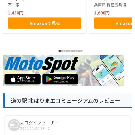
不二家
兵庫津 樽屋五兵衛
1,430円
1,698円
Amazonで見る
Amazo
道の駅 北はりまエコミュージアムのレビュー
未ログインユーザー
2022-11-06 23:42