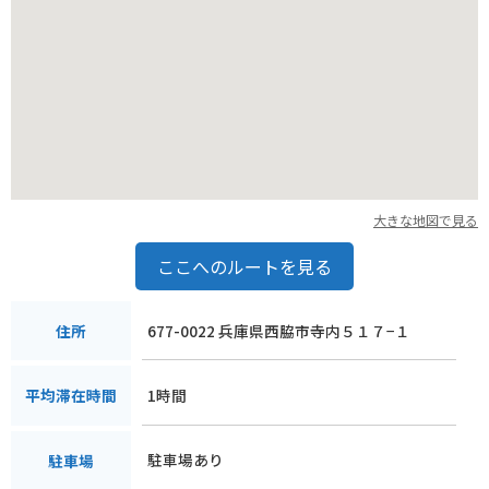
北はりまエコミュージアムは、地元の魅力を満喫できる道の駅
です。ドライブやツーリングの途中に、ぜひ立ち寄ってみてく
ださい。
大きな地図で見る
ここへのルートを見る
677-0022 兵庫県西脇市寺内５１７−１
住所
1時間
平均滞在時間
駐車場あり
駐車場