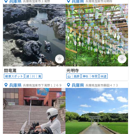
兵庫県
兵庫県
兵庫県加東市上滝野
兵庫県加東市光明寺
闘竜灘
光明寺
絶景スポット
湖｜川｜滝
山｜高原
神社｜寺院
林道
兵庫県
兵庫県
兵庫県加東市下滝野１２６９
兵庫県加東市藤田４７３
−２