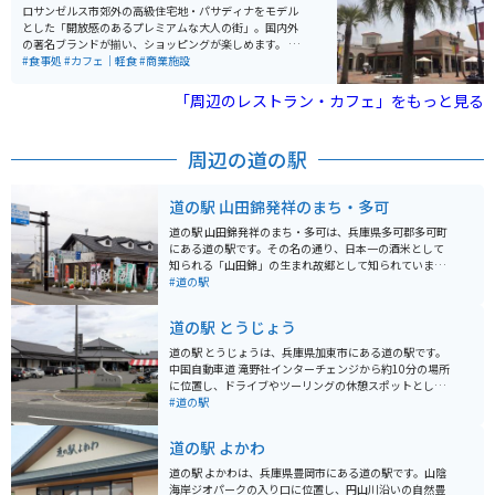
いです。
ロサンゼルス市郊外の高級住宅地・パサディナをモデル
とした「開放感のあるプレミアムな大人の街」。国内外
の著名ブランドが揃い、ショッピングが楽しめます。 ア
ウトレットモールの店舗面積順位で、国内第2位（西日
#食事処
#カフェ｜軽食
#商業施設
本最大）です。山の中にあるので、敷地は大きいです。
駐車場はとても広いですが土日の夕方は出る時に混みま
「周辺のレストラン・カフェ」をもっと見る
す。
周辺の道の駅
道の駅 山田錦発祥のまち・多可
道の駅 山田錦発祥のまち・多可は、兵庫県多可郡多可町
にある道の駅です。その名の通り、日本一の酒米として
知られる「山田錦」の生まれ故郷として知られていま
す。 施設内には、地元産の新鮮な野菜や特産品を販売す
#道の駅
る直売所や、山田錦を使った日本酒を販売するショップ
があり、お土産探しにも最適です。また、レストランで
道の駅 とうじょう
は地元食材をふんだんに使った料理を楽しむことができ
ます。 バイクで訪れる場合、道の駅には広い駐車場が完
道の駅 とうじょうは、兵庫県加東市にある道の駅です。
備されているので安心です。周辺には、緑豊かな田園風
中国自動車道 滝野社インターチェンジから約10分の場所
景が広がり、ツーリングにも最適なエリアです。特に、
に位置し、ドライブやツーリングの休憩スポットとして
秋には黄金色に輝く稲穂が美しい風景を見せてくれま
人気があります。 地元の新鮮な農産物が購入できる農産
#道の駅
す。 周辺には、山田錦の生産地として有名な中区や、日
物直売所や、地元産の食材を使った料理が楽しめるレス
本の滝百選に選ばれた「天滝」など、観光スポットも点
トランがあります。特に、加東市のブランド豚「播州百
道の駅 よかわ
在しています。道の駅を拠点に、周辺エリアを巡ってみ
日どり」を使った料理はおすすめです。道の駅 とうじょ
るのもおすすめです。
うは、バイクで訪れるのにも適した場所です。駐車場も
道の駅 よかわは、兵庫県豊岡市にある道の駅です。山陰
広く、休憩スペースも充実しているので、ツーリングの
海岸ジオパークの入り口に位置し、円山川沿いの自然豊