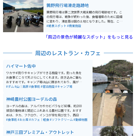
しい景観を楽しむことができます。 アクセスは、車では
遊びにこられる人もいます。近所には小野市自慢のおい
鶉野飛行場滑走路跡地
中国自動車道「滝野社IC」より約5分、電車ではJR加古
しい牛乳・共進牧場もあります。ひまわりの丘公園は市
川線「滝駅」下車後、徒歩約5分の場所にあります。駐車
民の公園なので駐車場も公園への入場料も無料です。
鶉野飛行場は第二次世界大戦末期の飛行場跡地です。こ
場も完備されているため、車での訪問も便利です。鮎漁
の飛行場は、戦争が終わった後、食糧増産のために田畑
が有名で、近くには少しお高いですが、和食屋さんもあ
に変わり、滑走路は国の土地となりました。現在、この
り一人でもゆったりと食事を楽しめます。
滑走路跡は加西市が管理しており、1200mの滑走路が当
#絶景スポット
#商業施設
時のまま残っているのは全国でも珍しいとされていま
す。 この地域は「sora加西（鶉野ミュージアム）」とし
「周辺の景色が綺麗なスポット」をもっと見る
て地域活性化拠点施設が設けられ、令和4年4月にオープ
ンしました。ミュージアムでは、姫路海軍航空隊鶉野飛
行場で組み立てられていた「紫電改」と特攻機の歴史に
周辺のレストラン・カフェ
ついて学ぶことができます。 また、滑走路そばには「平
和祈念の碑」が設置されており、日本の平和を願うメッ
セージが込められています。滑走路跡地は、かつて陸上
ハイマート佐中
自衛隊の訓練施設（鶉野訓練場）としても使用されてお
り、ヘリコプターなどの航空ショーが行われていたこと
ワカサギ釣りやキャンプができる施設です。釣った魚を
もあります。場所によっては、バイクと零戦を一緒に撮
お食事どころで天ぷらにしてくれます。炊き込みご飯も
影することが出来ます。レストランやお土産売り場があ
おすすめです。キャンプ場は山に囲まれており、風が強
ります。
く吹く為、夏場に行くのをオススメします。デイキャン
#ダム
#山｜高原
#食事処
#宿泊施設
#キャンプ場
プやBBQもできるので、手軽に行けます。
神崎農村公園ヨーデルの森
ヨーデルの森は、アルパカやカビパラなど60種、約200
頭羽の動物達と間近にふれあえる農村公園です。おすす
めは、タカ、フクロウ、インコが空を飛び交う、西日本
最大級のバードパフォーマンスショーです。 パン作りや
#食事処
#お土産
#カフェ｜軽食
#ソフトクリーム
#動植物園
ピザ作り体験もでき、芝滑りもあります。花畑も綺麗
で、沢山の種類の花が咲いています。お土産は、園内の
神戸三田プレミアム・アウトレット
工房で作られたプリンが人気でソフトクリームも美味し