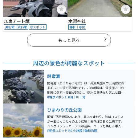
加東アート館
木梨神社
美術館｜資料館
珍スポット
神社｜寺院
もっと見る
周辺の景色が綺麗なスポット
闘竜灘
闘竜灘（とうりゅうなだ）は、兵庫県加東市上滝野にあ
る加古川中流の名勝地です。この地域は、清流加古川の
川底に奇岩・怪石が起伏し、落水の豪快なリズムと四季
折々の水模様が魅力的なスポットとして知られていま
#絶景スポット
#湖｜川｜滝
す。竜の躍動に似た景観から「闘竜灘」と名付けられた
と伝えられています。 闘竜灘は、岩に阻まれた川の流れ
ひまわりの丘公園
が激流や滝を形成しており、自然の力強さを感じること
ができる場所です。その壮大な自然景観に圧倒されま
国道175号線沿いにあり、夏はひまわり、秋はコスモス
す。また、この地域はハイキングや散策にも適してお
が一面じゅうたんのように咲くお花畑のある公園です。
り、自然を楽しみながら健康的なアクティビティを楽し
イングリッシュガーデンの薔薇、ハーブも美しく手入れ
むことができます。四季折々の美しい景色を楽しむこと
され、流れる小川、池もあります。 市民の憩いの場所に
#絶景スポット
#文化施設
#動植物園
ができ、特に春の新緑や秋の紅葉の季節には、さらに美
なっています。最近遊具がリニューアルされて県外から