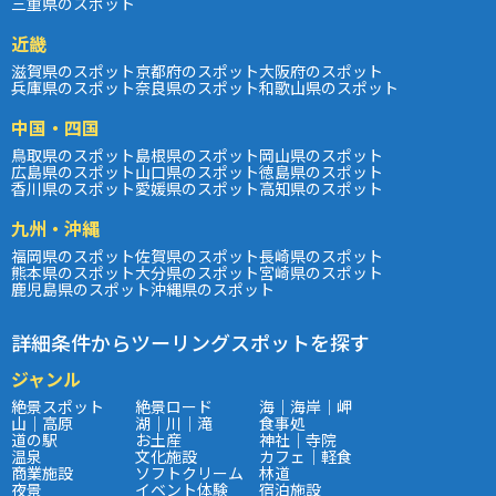
三重県のスポット
近畿
滋賀県のスポット
京都府のスポット
大阪府のスポット
兵庫県のスポット
奈良県のスポット
和歌山県のスポット
中国・四国
鳥取県のスポット
島根県のスポット
岡山県のスポット
広島県のスポット
山口県のスポット
徳島県のスポット
香川県のスポット
愛媛県のスポット
高知県のスポット
九州・沖縄
福岡県のスポット
佐賀県のスポット
長崎県のスポット
熊本県のスポット
大分県のスポット
宮崎県のスポット
鹿児島県のスポット
沖縄県のスポット
詳細条件からツーリングスポットを探す
ジャンル
絶景スポット
絶景ロード
海｜海岸｜岬
山｜高原
湖｜川｜滝
食事処
道の駅
お土産
神社｜寺院
温泉
文化施設
カフェ｜軽食
商業施設
ソフトクリーム
林道
夜景
イベント体験
宿泊施設