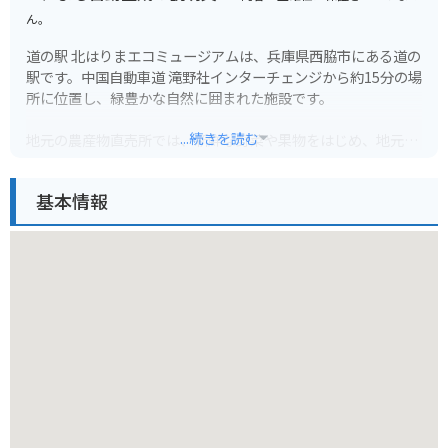
ん。
道の駅 北はりまエコミュージアムは、兵庫県西脇市にある道の
駅です。中国自動車道 滝野社インターチェンジから約15分の場
所に位置し、緑豊かな自然に囲まれた施設です。
...続きを読む
地元の農産物直売所では、新鮮な野菜や果物をはじめ、地元産
の加工品などが販売されています。レストランでは、地元産の
食材を使用した料理を楽しむことができます。
基本情報
また、併設されている「北はりま田園空間博物館」では、地域
の自然や文化について学ぶことができます。特に、手作り体験
工房では、そば打ちやこんにゃく作りなど、様々な体験をする
ことができます。
バイクで訪れる場合、道の駅には広々とした駐車場が完備され
ているので安心です。周辺には、のどかな田園風景が広がって
おり、ツーリングの休憩スポットとしても最適です。道の駅か
ら少し足を延ばせば、日本へそ公園や播州織工房館など、観光
スポットも点在しています。