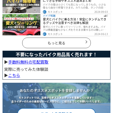
にできる手順やオススメ道具まとめ
バイクの傷は小さくても気になってしまうもの。小さな
傷なら自分で修理できます。カウルの傷、タンクの凹
み、サビ、樹脂の劣化、ホイールの傷などあらゆる傷の
モトスポット
2024-09-03
修理方法をまとめました。自分でバイクの傷を直したい
バイク知識
0
と思っている人は参考にしてください。
愛犬とバイクに乗る方法！安全にタンデムでき
るグッズや注意すべき法律も解説
愛犬とバイクに乗ってツーリング、憧れますよね。バイ
クは積載容量も少なく犬をそのまま乗せるのは難しいで
すが、専用アイテムを使えば実現できます。この記事で
モトスポット
2024-06-13
は、安全に楽しむために必要な知識やグッズをまとめま
した。しっかりと準備して愛犬とバイクライフを満喫し
ましょう！
もっと見る
不要になったバイク用品高く売れます！
▶︎
手数料無料の宅配買取
実際に売ってみた体験談
▶︎
こちら
あなたのオススメスポットを登録しませんか？
モトスポットでは、皆様からオススメスポットを募集しています！
全ライダーのための最高なサービス作りに、ご協力よろしくお願いいたします。