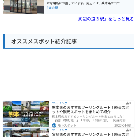
休憩場所として最適です。 周辺には、播州清水寺や闘竜
かな場所に位置しています。周辺には、兵庫県立コウノ
灘など、観光スポットも点在しているので、観光の拠点
トリの郷公園や、城崎温泉などの観光スポットがありま
#道の駅
としても利用できます。道の駅 とうじょうを訪れた際に
す。 道の駅 よかわには、地元産の野菜や特産品を販売す
は、ぜひ、地元の特産品である「播州織」の製品もチェ
る直売所や、レストラン、そして情報コーナーがありま
「周辺の道の駅」をもっと見る
ックしてみてください。播州織は、兵庫県西脇市周辺で
す。レストランでは但馬牛を使った料理や、地元で採れ
生産されている綿織物で、その品質の高さから全国的に
た新鮮な魚介類を使った料理が楽しめます。また、情報
知られています。道の駅 とうじょうでは、播州織を使っ
コーナーでは、周辺の観光情報を入手することができま
たハンカチやタオルなどの雑貨類を購入することができ
す。バイクで訪れる方は、道の駅の駐車場にバイク専用
ます。
オススメスポット紹介記事
の駐車スペースがあるので、安心して駐車できます。 道
の駅 よかわからコウノトリの郷公園までは約5km、城崎
温泉までは約20kmです。どちらも車で約10分〜20分程
度の距離にあります。コウノトリの郷公園では、国の特
別天然記念物であるコウノトリの保護・増殖、野生復帰
の取組について学ぶことができます。また、城崎温泉
は、7つの外湯めぐりが楽しめる有名な温泉街です。柳並
木が美しい街並みを浴衣姿で散策することができます。
道の駅 よかわ周辺で人気のお土産は、但馬牛を使った加
工品や、地元産の日本酒、そしてコウノトリグッズで
す。但馬牛の肉を使った佃煮や、ジャーキーなどは、お
酒のおつまみにもぴったりです。また、豊岡市はコウノ
トリの野生復帰に取り組んでいる地域であることから、
コウノトリをモチーフにしたグッズやお土産も人気で
ツーリング
0
す。 バイクで道の駅 よかわを訪れる際は、山陰海岸ジオ
熊本県のおすすめツーリングルート！絶景スポ
パークの美しい景色を楽しみながらツーリングすること
ットや観光スポットをまとめて紹介
ができます。但馬地方は自然豊かな地域なので、都会の
熊本県のおすすめツーリングルートをまとめました！
喧騒を離れて、自然の中でゆったりとした時間を過ごす
「西部（市街地）」「南部」「阿蘇北部」「阿蘇南部」
ことができます。
の4つのルート紹介します。阿蘇山や天草諸島をはじめと
モトスポット
2023-04-08
した豊かな自然や、熊本城や水前寺成趣園など歴史ある
ツーリング
0
観光スポットが多数あり、様々な楽しみ方ができます。
宮崎県のおすすめツーリングルート！絶景スポ
バイクで熊本県にツーリングに行く際は参考にしてくだ