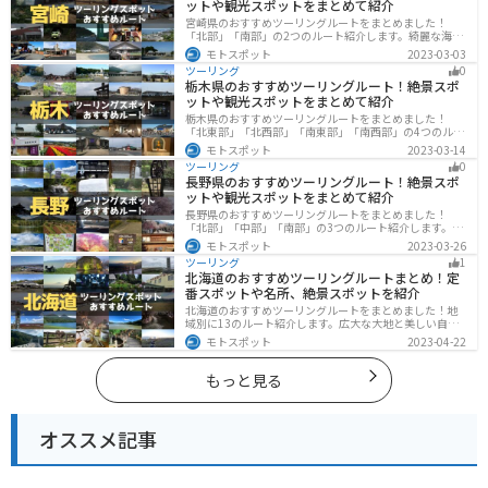
ットや観光スポットをまとめて紹介
さい。
宮崎県のおすすめツーリングルートをまとめました！
「北部」「南部」の2つのルート紹介します。綺麗な海岸
線が特徴的な海・自然豊かな山・趣のある神社を満喫す
モトスポット
2023-03-03
るツーリングができます。バイクで宮崎県にツーリング
ツーリング
0
に行く際は参考にしてください。
栃木県のおすすめツーリングルート！絶景スポ
ットや観光スポットをまとめて紹介
栃木県のおすすめツーリングルートをまとめました！
「北東部」「北西部」「南東部」「南西部」の4つのルー
ト紹介します。日本を代表する神社や広大な山や滝、湖
モトスポット
2023-03-14
などを歴史や自然を満喫するツーリングができます。バ
ツーリング
0
イクで栃木県にツーリングに行く際は参考にしてくださ
長野県のおすすめツーリングルート！絶景スポ
い。
ットや観光スポットをまとめて紹介
長野県のおすすめツーリングルートをまとめました！
「北部」「中部」「南部」の3つのルート紹介します。諏
訪湖やビーナスラインのような全国でも有名なツーリン
モトスポット
2023-03-26
グスポットが多数あります。バイクで長野県にツーリン
ツーリング
1
グに行く際は参考にしてください。
北海道のおすすめツーリングルートまとめ！定
番スポットや名所、絶景スポットを紹介
北海道のおすすめツーリングルートをまとめました！地
域別に13のルート紹介します。広大な大地と美しい自然
が広がり、四季折々の魅力を楽しめる観光スポットが数
モトスポット
2023-04-22
多くあります。バイクで北海道にツーリングに行く際は
参考にしてください。
もっと見る
オススメ記事