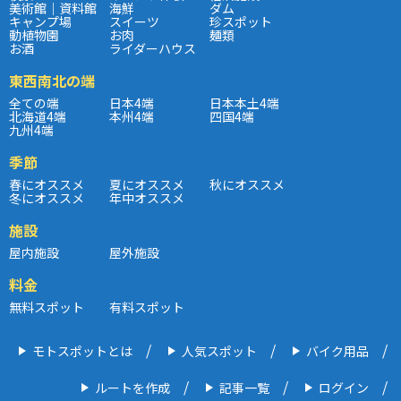
美術館｜資料館
海鮮
ダム
キャンプ場
スイーツ
珍スポット
動植物園
お肉
麺類
お酒
ライダーハウス
東西南北の端
全ての端
日本4端
日本本土4端
北海道4端
本州4端
四国4端
九州4端
季節
春にオススメ
夏にオススメ
秋にオススメ
冬にオススメ
年中オススメ
施設
屋内施設
屋外施設
料金
無料スポット
有料スポット
モトスポットとは
人気スポット
バイク用品
ルートを作成
記事一覧
ログイン