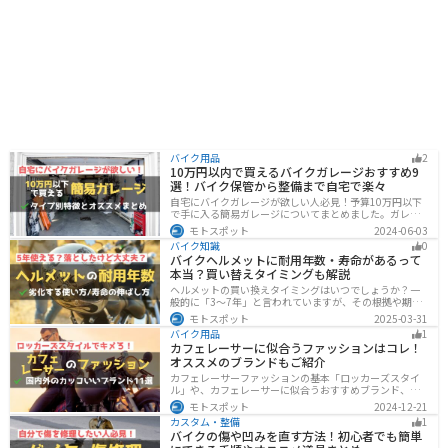
バイク用品
2
10万円以内で買えるバイクガレージおすすめ9
選！バイク保管から整備まで自宅で楽々
自宅にバイクガレージが欲しい人必見！予算10万円以下
で手に入る簡易ガレージについてまとめました。ガレー
ジの種類やメリットデメリットからオススメ商品まで徹
モトスポット
2024-06-03
底解説しますので、自宅にセキュリティの高いバイク保
バイク知識
0
管庫や整備場所が欲しい方は参考にしてください。
バイクヘルメットに耐用年数・寿命があるって
本当？買い替えタイミングも解説
ヘルメットの買い換えタイミングはいつでしょうか？一
般的に「3〜7年」と言われていますが、その根拠や期限
前でも早めに交換した方がいいケースを紹介します。安
モトスポット
2025-03-31
全にバイクに乗るためにもヘルメットの寿命についてし
バイク用品
1
っかりと理解しておきましょう。
カフェレーサーに似合うファッションはコレ！
オススメのブランドもご紹介
カフェレーサーファッションの基本「ロッカーズスタイ
ル」や、カフェレーサーに似合うおすすめブランド、定
番アイテムを詳しく紹介。個性を引き立てるコーデのコ
モトスポット
2024-12-21
ツや季節に合ったアイテム選び、愛車とのマッチング方
カスタム・整備
1
法も解説します。
バイクの傷や凹みを直す方法！初心者でも簡単