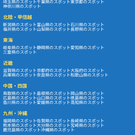
埼玉県のスポット
千葉県のスポット
東京都のスポット
神奈川県のスポット
北陸・甲信越
新潟県のスポット
富山県のスポット
石川県のスポット
福井県のスポット
山梨県のスポット
長野県のスポット
東海
岐阜県のスポット
静岡県のスポット
愛知県のスポット
三重県のスポット
近畿
滋賀県のスポット
京都府のスポット
大阪府のスポット
兵庫県のスポット
奈良県のスポット
和歌山県のスポット
中国・四国
鳥取県のスポット
島根県のスポット
岡山県のスポット
広島県のスポット
山口県のスポット
徳島県のスポット
香川県のスポット
愛媛県のスポット
高知県のスポット
九州・沖縄
福岡県のスポット
佐賀県のスポット
長崎県のスポット
熊本県のスポット
大分県のスポット
宮崎県のスポット
鹿児島県のスポット
沖縄県のスポット