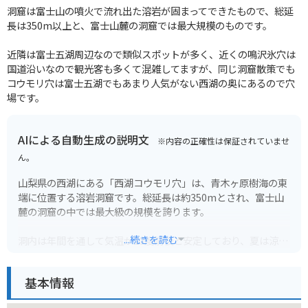
洞窟は富士山の噴火で流れ出た溶岩が固まってできたもので、総延
長は350m以上と、富士山麓の洞窟では最大規模のものです。
近隣は富士五湖周辺なので類似スポットが多く、近くの鳴沢氷穴は
国道沿いなので観光客も多くて混雑してますが、同じ洞窟散策でも
コウモリ穴は富士五湖でもあまり人気がない西湖の奥にあるので穴
場です。
AIによる自動生成の説明文
※内容の正確性は保証されていませ
ん。
山梨県の西湖にある「西湖コウモリ穴」は、青木ヶ原樹海の東
端に位置する溶岩洞窟です。総延長は約350mとされ、富士山
麓の洞窟の中では最大級の規模を誇ります。
...続きを読む
洞内は年間を通して気温が10度前後と安定しており、夏は涼し
く冬は温かく感じられます。コウモリが生息していたことから
その名が付けられましたが、現在ではコウモリの姿を見ること
基本情報
はできません。