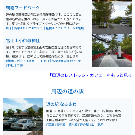
朝霧フードパーク
道の駅 朝霧高原の隣にある商業施設です。ここには富士
宮の名産品を食べられる・買えるお店がたくさんありま
す。夏でも涼しくドライブ・ツーリングの休憩にぴった
りです。富士山がばっちり見られる日も多く、休憩場所
#山｜高原
#お土産
#カフェ｜軽食
#ソフトクリーム
#麺類
としてもツーリングの目的地としてもオススメです。
富士山小御嶽神社
日本を代表する霊峰富士山の吉田口五合目にある神社で
す。 富士山を形づくる小御嶽の山頂に承平7年(937)に鎮
座、創建され、祭神として磐長姫命を祀り、富士信仰の
中心の大神として崇敬を集めてます。 景色はもちろん、
#絶景スポット
#絶景ロード
#山｜高原
#食事処
#お土産
ドライブやツーリングの安全祈願にいかがでしょうか。
#神社｜寺院
「周辺のレストラン・カフェ」をもっと見る
周辺の道の駅
道の駅 なるさわ
国道139号線沿いにある道の駅で、富士山を綺麗に眺め
ることができる場所です。温泉施設もあり、こちらも富
士山を眺めながらの入浴が可能です。それだけでなく、
富士山について学べる博物館、地元の特産品を購入でき
#温泉
#美術館｜資料館
#道の駅
#山｜高原
る物産館なども楽しめます。屋内施設もありますが、晴
れた日の眺めが1番のオススメポイントです。