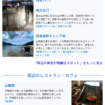
場所で、園内には望遠鏡を備えたバードウォッチング室
#絶景スポット
や、動植物の写真や標本が展示された樹海ギャラリーが
あります。 散策路を歩きながら野鳥観察を楽しむことが
鳴沢氷穴
でき、随所に設置された餌台では鳥たちが羽を休める姿
を間近で見ることができます。また、園内では巣箱作り
富士山の側にある火山が噴火した際、溶岩流が流れてで
やバードコール作りなどのクラフト体験教室（要予約）
きた洞窟です。洞窟内の温度は平均3度ととても低い為、
も開催されており、家族連れにも人気です。 さらに、四
夏場でも上着を持っていくことをオススメします。 内部
季折々の自然を楽しむことができる公園で、春から秋に
は氷の柱やつらら、ブロックなどがたくさんあり、ライ
#絶景スポット
#山｜高原
#お土産
かけては美しい花々が咲き誇り、秋には紅葉、冬には樹
トアップされていてとても幻想的です。
氷まつりなどのイベントも開催されます。自然の中でリ
西湖湖畔キャンプ場
ラックスしながら、野鳥観察や季節ごとの風景を楽しむ
ことができます。
山梨県の富士五湖の一つの西湖が目の前にあるキャンプ
場です。釣りやSUPも楽しめる穏やかな湖で、遠浅なた
め安心して遊ぶことができます。受付ではカップラーメ
ンなどの軽食や薪、炭を買うことができるので手軽にBB
#絶景スポット
#湖｜川｜滝
#温泉
#イベント体験
Qを楽しめる環境が整っています。 道もそれなりの道幅
#キャンプ場
が確保されているので安心して到着が可能です。先に場
「周辺の景色が綺麗なスポット」をもっと見る
所取りをした後での受付が可能なので、チェックイン時
間に人が集中せずスムーズに設営できます。
周辺のレストラン・カフェ
山麓園
炉端焼きが楽しめる食事処です。お料理が美味しいのは
もちろん、古民家風の建物なので、雰囲気も楽しめま
す。炉端焼きを楽しんだシメには山梨名物ほうとうも提
供してくださるので、山梨グルメを存分に楽しむことが
#食事処
できます。