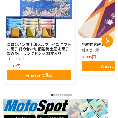
コロンバン 富士山メルヴェイユ ギフト
桔梗信玄餅 10個入
お菓子 詰め合わせ 個包装 土産 お菓子
桔梗信玄餅
贈答 銘店 ラングドシャ 21枚入り
2,985円
コロンバン
1,512円
Amazo
Amazonで見る