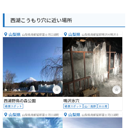
西湖こうもり穴に近い場所
山梨県
山梨県
山梨県南都留郡富士河口湖町西
山梨県南都留郡鳴沢村鳴沢８５
湖２０６８
３３
西湖野鳥の森公園
鳴沢氷穴
絶景スポット
絶景スポット
山｜高原
お土産
山梨県
山梨県
山梨県南都留郡富士河口湖町西
山梨県南都留郡富士河口湖町精
湖２０７−７
進