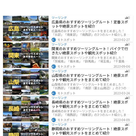
ツーリング
0
広島県のおすすめツーリングルート！定番スポ
ットや絶景スポットを紹介
広島県のおすすめツーリングルートをまとめました！
「北部」「南東部」「南西部」の3つのルート紹介しま
す。自然豊かな山と海だけでなく、歴史的価値のある建
モトスポット
2023-02-27
造物も多数あるので、飽きることなくツーリングを堪能
ツーリング
0
できます。バイクで広島県にツーリングに行く際は参考
関東のおすすめツーリングルート！バイクで行
にしてください。
きたい絶景スポットや観光スポット紹介
関東のおすすめツーリングスポットをまとめました！
「茨城県」「栃木県」「群馬県」「埼玉県」「千葉県」
「東京都」「神奈川県」の各県の観光地紹介します。自
モトスポット
2023-09-06
然豊かな山々や湖、温泉地が点在し、四季折々の景色を
ツーリング
0
楽しめるスポットが多数あります。バイクで関東にツー
山梨県のおすすめツーリングルート！絶景スポ
リングに行く際は参考にしてください。
ットや観光スポットをまとめて紹介
山梨県のおすすめツーリングルートをまとめました！
「北西部」「北東部」「南部（富士山周辺）」の3つのル
ート紹介します。富士山を中心に自然豊かな景色や食事
モトスポット
2023-03-24
を楽しめるスポットが多数あります。バイクで山梨県に
ツーリング
0
ツーリングに行く際は参考にしてください。
長崎県のおすすめツーリングルート！絶景スポ
ットや観光スポットをまとめて紹介
長崎県のおすすめツーリングルートをまとめました！
「北部」「南西部」「南東部」の3つのルート紹介しま
す。国際色豊かな街並みや世界遺産、絶景ポイントが数
モトスポット
2023-04-09
多く存在し、様々な楽しみ方ができます。バイクで長崎
ツーリング
1
県にツーリングに行く際は参考にしてください。
静岡県のおすすめツーリングルート！絶景スポ
ットや観光スポットをまとめて紹介