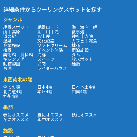
詳細条件からツーリングスポットを探す
ジャンル
絶景スポット
絶景ロード
海｜海岸｜岬
山｜高原
湖｜川｜滝
食事処
道の駅
お土産
神社｜寺院
温泉
文化施設
カフェ｜軽食
商業施設
ソフトクリーム
林道
夜景
イベント体験
宿泊施設
美術館｜資料館
海鮮
ダム
キャンプ場
スイーツ
珍スポット
動植物園
お肉
麺類
お酒
ライダーハウス
東西南北の端
全ての端
日本4端
日本本土4端
北海道4端
本州4端
四国4端
九州4端
季節
春にオススメ
夏にオススメ
秋にオススメ
冬にオススメ
年中オススメ
施設