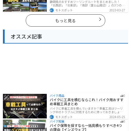
静岡県のおすすめツーリングルートをまとめました！
「北西部」「北東部」「南部（富士山周辺）」の3つのル
ート紹介します。富士山を中心に自然豊かな景色や食事
モトスポット
2023-03-27
を楽しめるスポットが多数あります。バイクで静岡県に
ツーリングに行く際は参考にしてください。
もっと見る
オススメ記事
バイク用品
0
バイクに工具を積むならこれ！バイク用おすす
め車載工具まとめ
バイクに車載工具を積んでいますか？車載工具はツーリ
ング中のトラブルに対処するために持っておきましょ
う。車載工具でどんなことができるのか、どんな車載工
モトスポット
2024-05-25
具を持っておけばいいのかなど、バイク用車載工具につ
バイク知識
0
いて紹介します！
バイク保険を探すなら一括見積もりすべき4つ
の理由【インズウェブ】