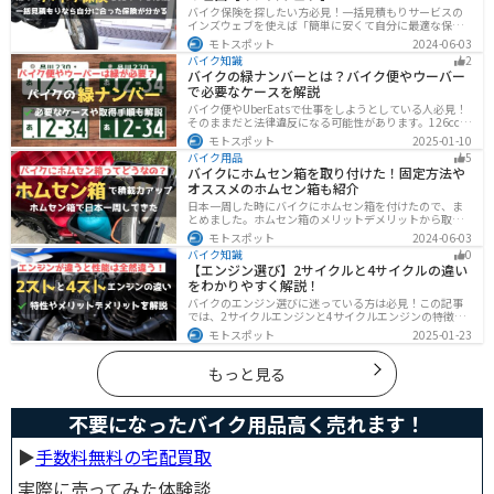
バイク保険を探したい方必見！一括見積もりサービスの
インズウェブを使えば「簡単に安くて自分に最適な保険
を3分で見つける」ことができます。最大5社のバイク保
モトスポット
2024-06-03
険を一気に比べることができるので、探す手間と時間が
バイク知識
2
省けます。
バイクの緑ナンバーとは？バイク便やウーバー
で必要なケースを解説
バイク便やUberEatsで仕事をしようとしている人必見！
そのままだと法律違反になる可能性があります。126cc以
上のバイクで運送事業を行う場合、緑ナンバー（事業
モトスポット
2025-01-10
用）が必要になります。本記事では緑ナンバーの必要な
バイク用品
5
ケースや取得方法を解説します。
バイクにホムセン箱を取り付けた！固定方法や
オススメのホムセン箱も紹介
日本一周した時にバイクにホムセン箱を付けたので、ま
とめました。ホムセン箱のメリットデメリットから取り
付け方法、実際につけてどううだったのか、オススメの
モトスポット
2024-06-03
ホムセン箱まで全て解説します。バイクにホムセン箱を
バイク知識
0
付けたいと思っている人はぜひ参考にしてください。
【エンジン選び】2サイクルと4サイクルの違い
をわかりやすく解説！
バイクのエンジン選びに迷っている方は必見！この記事
では、2サイクルエンジンと4サイクルエンジンの特徴や
メリット、選び方を解説しています。実は、4サイクルエ
モトスポット
2025-01-23
ンジンは燃費が良く経済的で扱いやすいため、初心者の
方にはおすすめです。記事を読めば、最適なエンジン選
びのヒントが得られます。
もっと見る
不要になったバイク用品高く売れます！
▶︎
手数料無料の宅配買取
実際に売ってみた体験談