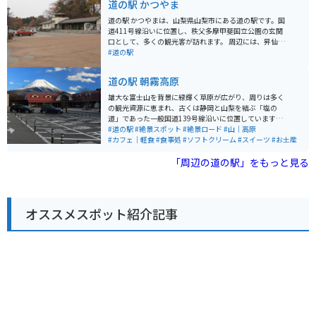
道の駅 かつやま
道の駅 かつやまは、山梨県山梨市にある道の駅です。国
道411号線沿いに位置し、秩父多摩甲斐国立公園の玄関
口として、多くの観光客が訪れます。 周辺には、昇仙峡
や西沢渓谷といった景勝地があり、四季折々の美しい自
#道の駅
然を楽しむことができます。また、ぶどうや桃などの果
物狩りができる観光農園も多く、秋にはぶどうの丘でワ
道の駅 朝霧高原
インの試飲も楽しめます。 道の駅には、地元産の新鮮な
野菜や果物を販売する農産物直売所や、山梨の名産品を
雄大な富士山を背景に緑輝く草原が広がり、周りは多く
扱うお土産コーナーがあります。レストランでは、ほう
の観光資源に恵まれ、古くは静岡と山梨を結ぶ「塩の
とうなどの郷土料理や、地元産の食材を使った料理を味
道」であった一般国道139号線沿いに位置しています。
わうことができます。 バイクで訪れる場合、道の駅の駐
牛舎風デザインと牧歌的イメージで整備され、地元の特
#道の駅
#絶景スポット
#絶景ロード
#山｜高原
車場は広々としていて、休憩に最適です。周辺のワイン
産品などもあり、自然とのふれあいや思わぬ発見が期待
#カフェ｜軽食
#食事処
#ソフトクリーム
#スイーツ
#お土産
ディングロードは、ツーリングにもおすすめです。ただ
されます。
し、山間部のため、天候の変化に注意が必要です。 山梨
「周辺の道の駅」をもっと見る
の名産品としては、ぶどう、桃、ワインの他に、ほうと
う、信玄餅、甲州印伝などが有名です。
オススメスポット紹介記事