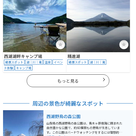
西湖湖畔キャンプ場
精進湖
絶景スポット
湖｜川｜滝
温泉
イベン
絶景スポット
湖｜川｜滝
ト体験
キャンプ場
もっと見る
周辺の景色が綺麗なスポット
西湖野鳥の森公園
山梨県の西湖野鳥の森公園は、青木ヶ原樹海に囲まれた
自然豊かな公園で、約60種類もの野鳥が生息していま
す。この公園はバードウォッチングをするには理想的な