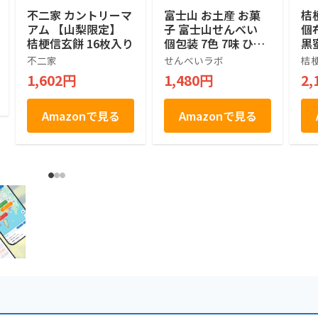
不二家 カントリーマ
富士山 お土産 お菓
桔
アム 【山梨限定】
子 富士山せんべい
個
桔梗信玄餅 16枚入り
個包装 7色 7味 ひと
黒
くち せんべい 1箱 30
不二家
せんべいラボ
桔
枚入り せんべいラボ
1,602円
1,480円
2,
Amazonで見る
Amazonで見る