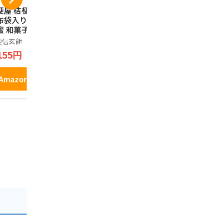
梗屋 桔梗信玄餅 6
山梨県限定 不二
信州シャイ
布袋入り きな粉
家 FUJIYA 不二家
ットグミ 
蜜 和菓子
チョコチップクッキ
デスで紹介◆
ー 山梨 sweets カ
話題 売れ筋
梗信玄餅
100%
軽井沢ファー
ントリーマアム CO
イーツ 人気
フト
155円
2,080円
UNTRY MA\'AM 桔梗
ト お取り寄
650円
80
信玄餅 クッキー
り寄せグル
16枚
駄菓子 個包
Amazonで見る
Amazonで見る
ぶどう シ
Amazo
カット プ
ギフト お土
産 信州 長
ばらまき 
卒業 入学 
ロウィン 母
の日 贈り物
かわいい き
井沢ファー
フト