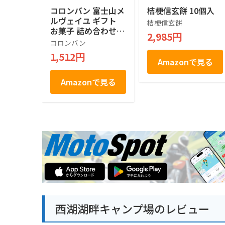
コロンバン 富士山メ
桔梗信玄餅 10個入
ルヴェイユ ギフト
桔梗信玄餅
お菓子 詰め合わせ
2,985円
個包装 土産 お菓子
コロンバン
贈答 銘店 ラングド
1,512円
シャ 21枚入り
Amazonで見る
Amazonで見る
西湖湖畔キャンプ場のレビュー