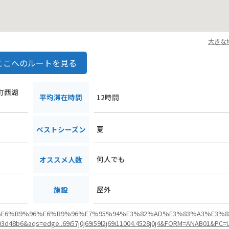
大きな
ここへのルートを見る
湖町西湖
平均滞在時間
12時間
夏
ベストシーズン
何人でも
オススメ人数
屋外
施設
5%BF%E6%B9%96%E6%B9%96%E7%95%94%E3%82%AD%E3%83%A3%E3%
8b6&aqs=edge..69i57j0j69i59l2j69i11004.4528j0j4&FORM=ANAB01&PC=