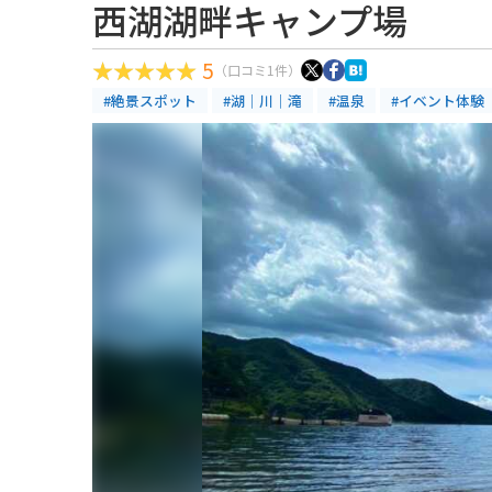
西湖湖畔キャンプ場
5
（口コミ1件）
#絶景スポット
#湖｜川｜滝
#温泉
#イベント体験