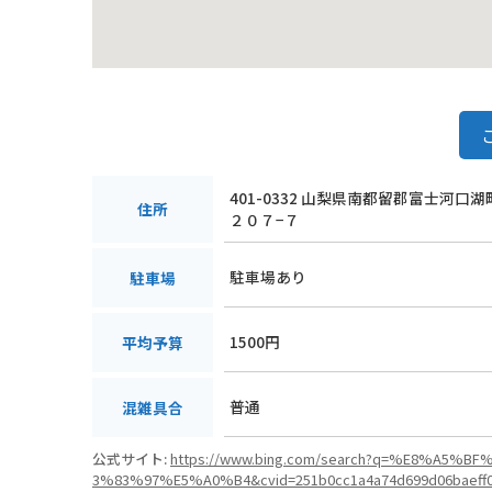
401-0332 山梨県南都留郡富士河口
住所
２０７−７
駐車場あり
駐車場
1500円
平均予算
普通
混雑具合
公式サイト:
https://www.bing.com/search?q=%E8%A
3%83%97%E5%A0%B4&cvid=251b0cc1a4a74d699d06baeff03d4