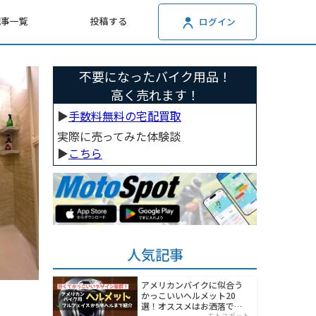
記事一覧
投稿する
ログイン
不要になったバイク用品！
高く売れます！
▶︎
手数料無料の宅配買取
実際に売ってみた体験談
▶︎
こちら
人気記事
アメリカンバイクに似合う
かっこいいヘルメット20
選！オススメはお洒落でワ
モトスポット