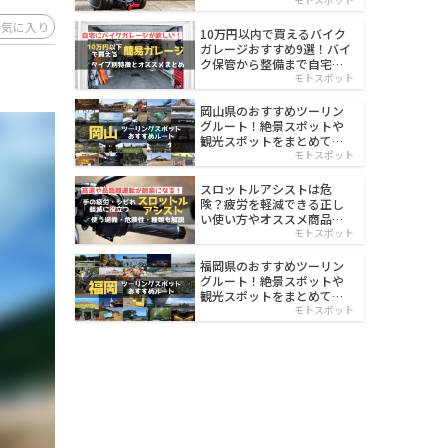
イルド
お気に入り
10万円以内で買えるバイク
ガレージおすすめ9選！バイ
ク保管から整備まで自宅で
楽々
モトスポット
岡山県のおすすめツーリン
グルート！絶景スポットや
観光スポットをまとめて紹
介
モトスポット
スロットルアシストは危
険？疲労を軽減できる正し
い使い方やオススメ商品を
紹介
モトスポット
福岡県のおすすめツーリン
グルート！絶景スポットや
観光スポットをまとめて紹
介
モトスポット