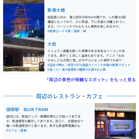
車場も広く、釣り初心者の方にもおすすめのスポットで
す。 見晴らしが良いので、釣りをしなくても気晴らしに
新湊大橋
ちょうど良い場所です。
総延長3.6km、海上部分は600mの橋です。この橋は2段
構造になっており、上に車道、下に歩道と分離されてい
ます。ツーリングでももちろん景色を楽しめますが、歩
きでも楽しめる端になっています。 また、新湊大橋の近
#絶景ロード
#海｜海岸｜岬
くにある海王丸という船があり、ライトアップされると
非常に写真映えするスポットになっています。
大岩
ミシュラン掲載を断った実績がある有名なソーメンがあ
ります。夏行くと涼しく温泉もあります。アニメ「おお
かみこどもの雨と雪」のモデルとなった場所でもありま
す。 滝に打たれる体験もできます。山菜料理やかき氷も
#温泉
#神社｜寺院
#文化施設
#イベント体験
#絶景スポット
おいしく、お土産にあんころ餅がオススメです。近くに
#湖｜川｜滝
#食事処
#麺類
#お酒
#お土産
ある不動明王の石仏が大きくて素敵です。
「周辺の景色が綺麗なスポット」をもっと見る
周辺のレストラン・カフェ
珈琲駅 BLUR TRAIN
店内には、鉄道グッズ・新聞記事などが貼ってありま
す。鉄道模型も展示してあります。恐らく、北陸地方で
唯一の鉄道喫茶だと思います。椅子も鉄道車両風のもの
でした。テレビ取材も多数来ているそうです。
#カフェ｜軽食