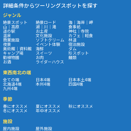
詳細条件からツーリングスポットを探す
ジャンル
絶景スポット
絶景ロード
海｜海岸｜岬
山｜高原
湖｜川｜滝
食事処
道の駅
お土産
神社｜寺院
温泉
文化施設
カフェ｜軽食
商業施設
ソフトクリーム
林道
夜景
イベント体験
宿泊施設
美術館｜資料館
海鮮
ダム
キャンプ場
スイーツ
珍スポット
動植物園
お肉
麺類
お酒
ライダーハウス
東西南北の端
全ての端
日本4端
日本本土4端
北海道4端
本州4端
四国4端
九州4端
季節
春にオススメ
夏にオススメ
秋にオススメ
冬にオススメ
年中オススメ
施設
屋内施設
屋外施設