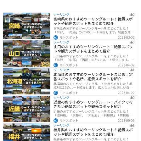
ツーリング
0
宮崎県のおすすめツーリングルート！絶景スポ
ットや観光スポットをまとめて紹介
宮崎県のおすすめツーリングルートをまとめました！
「北部」「南部」の2つのルート紹介します。綺麗な海岸
線が特徴的な海・自然豊かな山・趣のある神社を満喫す
モトスポット
2023-03-03
るツーリングができます。バイクで宮崎県にツーリング
ツーリング
0
に行く際は参考にしてください。
山口のおすすめツーリングルート！絶景スポッ
トや観光スポットをまとめて紹介
山口県のおすすめツーリングルートをまとめました！
「北部」「中部」「西部」の3つのルート紹介します。美
しい海岸線や山々を楽しむことができます。バイクで山
モトスポット
2023-04-07
口県にツーリングに行く際は参考にしてください。
ツーリング
1
北海道のおすすめツーリングルートまとめ！定
番スポットや名所、絶景スポットを紹介
北海道のおすすめツーリングルートをまとめました！地
域別に13のルート紹介します。広大な大地と美しい自然
が広がり、四季折々の魅力を楽しめる観光スポットが数
モトスポット
2023-04-22
多くあります。バイクで北海道にツーリングに行く際は
ツーリング
0
参考にしてください。
近畿のおすすめツーリングルート！バイクで行
きたい絶景スポットや観光スポット紹介
近畿のおすすめツーリングスポットをまとめました！
「滋賀県」「京都府」「大阪府」「兵庫県」「奈良県」
「和歌山」の各県の観光地紹介します。自然豊かな山々
モトスポット
2023-09-09
や湖、温泉地が点在し、四季折々の景色を楽しめるスポ
ツーリング
1
ットが多数あります。バイクで近畿にツーリングに行く
福井県のおすすめツーリングルート！絶景スポ
際は参考にしてください。
ットや観光スポットをまとめて紹介
福井県のおすすめツーリングルートをまとめました！