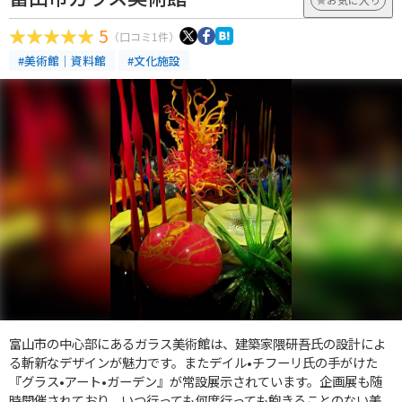
5
（口コミ1件）
#美術館｜資料館
#文化施設
富山市の中心部にあるガラス美術館は、建築家隈研吾氏の設計によ
る斬新なデザインが魅力です。またデイル•チフーリ氏の手がけた
『グラス•アート•ガーデン』が常設展示されています。企画展も随
時開催されており、いつ行っても何度行っても飽きることのない美