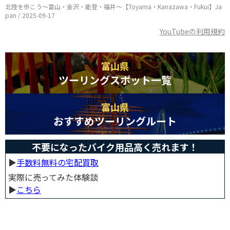
北陸を歩こう〜富山・金沢・能登・福井〜【Toyama・Kanazawa・Fukui】Ja
pan / 2025-09-17
YouTubeの利用規約
富山県
ツーリングスポット一覧
富山県
おすすめツーリングルート
不要になったバイク用品高く売れます！
▶︎
手数料無料の宅配買取
実際に売ってみた体験談
▶︎
こちら