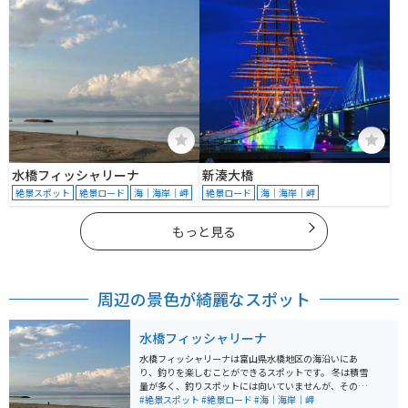
水橋フィッシャリーナ
新湊大橋
絶景スポット
絶景ロード
海｜海岸｜岬
絶景ロード
海｜海岸｜岬
もっと見る
周辺の景色が綺麗なスポット
水橋フィッシャリーナ
水橋フィッシャリーナは富山県水橋地区の海沿いにあ
り、釣りを楽しむことができるスポットです。 冬は積雪
量が多く、釣りスポットには向いていませんが、その他
のシーズンはいつでも楽しむことができる場所です。 駐
#絶景スポット
#絶景ロード
#海｜海岸｜岬