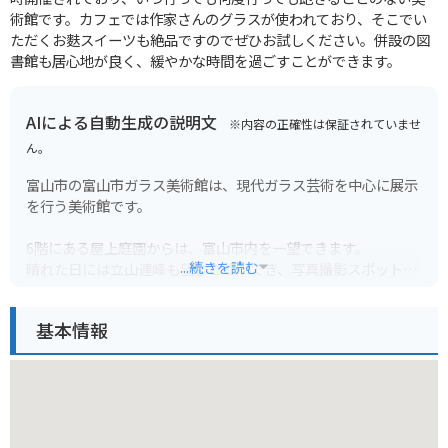
術館です。カフェでは作家さんのグラスが使われており、そこでい
ただくお麩スイーツも絶品ですのでぜひお試しください。併設の図
書館も居心地が良く、緩やかな時間を過ごすことができます。
AIによる自動生成の説明文
※内容の正確性は保証されていませ
ん。
富山市の富山市ガラス美術館は、現代ガラス芸術を中心に展示
を行う美術館です。
6階にある屋上庭園からは、富山市内を一望できます。
...続きを読む
晴れた日には立山連峰も望むことができ、写真撮影スポットと
しても人気です。
美術館は富山駅から徒歩圏内というアクセスの良さも魅力で
基本情報
す。
周辺には、富山市役所展望塔や富山城など、観光スポットも点
在しています。
バイクでお越しの方は、美術館周辺にいくつかコインパーキン
グがありますので、そちらをご利用ください。