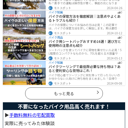
ね？素手での運転は操作性が悪く、事故の元になりま
す。直射日光が当たり日焼けで余計に暑くなります。夏に
モトスポット
2024-04-26
は夏用グローブを使うことで、素手より涼しく快適にバ
バイク知識
0
イクに乗ることができるので是非使いましょう。
バイクの保管方法を徹底解説｜注意点やよくあ
るトラブルも紹介！
バイクの保管についてお悩みの方は必見！この記事で
は、バイクの保管方法を詳しく解説します。実は適切に
保管しなければ、バイクの状態を悪化させる恐れがあり
モトスポット
2024-10-12
ます。記事を参考にすれば、バイクを状態良く長持ちさ
バイク用品
0
せることが可能です。
バイク用シートバッグおすすめ16選！選び方と
使用時の注意点も紹介
シートバッグを使ってバイクに荷物を乗せたい人必見！5
L程度のコンパクトなものから、70Lを超える大容量サイ
ズまでシートバッグは種類が豊富です。用途に合わせて
モトスポット
2024-05-13
選べば今よりもっと快適に荷物を運ぶことができます。
バイク知識
0
この記事でバッグの種類や選び方、オススメ商品を紹介
バイクツーリングで最低限必要な持ち物は？あ
します。
ると便利安心な荷物はこれ！
バイク初心者でツーリングに何を持って行ったらいいの
か分からない人向けに持ち物をまとめました！日帰りや1
泊以上の日数別、トラブル対策やメンテ用品、出先であ
モトスポット
2024-09-08
ると便利なアイテムまで全て解説しています。アレを忘
れた！持ってきたけど使わなかったなど出先で困らない
よう自分に必要な荷物を把握しておきましょう。
もっと見る
不要になったバイク用品高く売れます！
▶︎
手数料無料の宅配買取
実際に売ってみた体験談