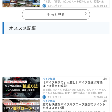
「北部」「南部」の2つのルート紹介します。恐竜や古代
遺跡、温泉地など魅力に溢れるスポットが多数ありま
モトスポット
2023-04-13
す。バイクで福井県にツーリングに行く際は参考にして
ください。
もっと見る
オススメ記事
バイク知識
0
【バイク乗りの引っ越し】バイクを運ぶ方法
は？注意点も解説！
引っ越しでバイクを運ぶ4つの方法を、メリット・デメリ
ットとともに解説。自走・自分で運ぶ・引っ越し業者・
バイク専門業者の選び方や輸送時の注意点、駐輪場所の
モトスポット
2026-07-24
確保、住所変更など必要な手続きも紹介します。
バイク用品
0
夏でも快適なバイク用グローブ選びのポイント
とオススメ17選
夏は暑いから素手で運転しているなんて人はいませんよ