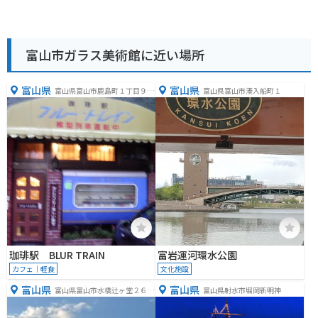
富山市ガラス美術館に近い場所
富山県
富山県
富山県富山市鹿島町１丁目９
富山県富山市湊入船町１
−８
珈琲駅 BLUR TRAIN
富岩運河環水公園
カフェ｜軽食
文化施設
富山県
富山県
富山県富山市水橋辻ヶ堂２６７
富山県射水市堀岡新明神
９番地２８