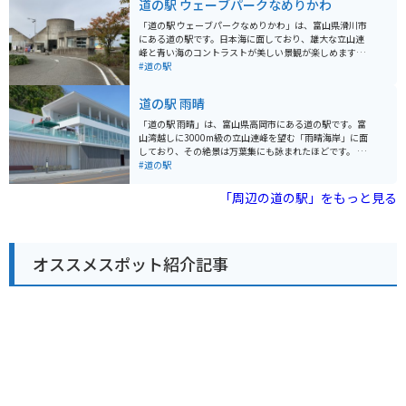
道の駅 ウェーブパークなめりかわ
することができます。 バイクで訪れる場合、道の駅に隣
接する海王丸パークに、無料の駐車場とバイクスタンド
「道の駅 ウェーブパークなめりかわ」は、富山県滑川市
が用意されています。富山湾岸をツーリングする際に
にある道の駅です。日本海に面しており、雄大な立山連
は、ぜひ立ち寄りたいスポットです。 周辺には、国の重
峰と青い海のコントラストが美しい景観が楽しめます。
要文化財に指定されている旧北前船主住宅や、映画のロ
新鮮な魚介類を販売する「海鮮市場」や、地元食材を使
#道の駅
ケ地としても知られる雨晴海岸など、観光スポットも充
った食事を提供するレストランがあり、富山湾の幸を堪
実しています。富山湾の新鮮な海の幸や、美しい景色を
能できます。また、併設の「ほたるいかミュージアム」
道の駅 雨晴
楽しむことができるでしょう。
では、滑川市の特産品であるホタルイカの発光ショーや
生態について学ぶことができます。 バイクで訪れる場
「道の駅 雨晴」は、富山県高岡市にある道の駅です。富
合、道の駅には広い駐車場が完備されているので安心で
山湾越しに3000m級の立山連峰を望む「雨晴海岸」に面
す。富山湾沿岸を走る「シーサイドライン」は、景色が
しており、その絶景は万葉集にも詠まれたほどです。 晴
良くツーリングにおすすめのルートです。道の駅で休憩
れた日には青い海と空、雄大な立山連峰のコントラスト
#道の駅
を挟みながら、海風を感じながらのんびり走るのがおす
が美しく、特に夕暮れ時には息をのむような絶景が広が
すめです。 周辺には、遊覧船で富山湾の景観や魚を観察
ります。道の駅には、新鮮な海の幸を味わえるレストラ
「周辺の道の駅」をもっと見る
できる「魚津港」や、温泉施設もあります。道の駅を拠
ンや、地元の特産品を販売するショップがあり、観光客
点に、富山湾の魅力を満喫してみてください。
に人気です。 富山湾の海の幸を堪能したい方、雄大な自
然を満喫したい方、絶景スポットで心を癒したい方にお
すすめです。バイクで訪れる際は、道の駅から雨晴海岸
オススメスポット紹介記事
沿いを走るのがおすすめです。 【おすすめポイント】 *
立山連峰と富山湾の絶景 * 新鮮な海の幸 * 雨晴海岸沿い
のドライブ 【周辺情報】 * 国名勝 雨晴海岸 * 越中国分
寺 * 高岡市美術館