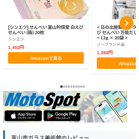
[シンエツ] せんべい 富山吟撰堂 白えび
< 日の出屋製菓 × 久
せんべい (箱) 20枚
び せんべい 万能だし
< 13g × 20袋 >
シンエツ
ノーブランド品
1,402円
1,888円
Amazonで見る
Amazo
富山市ガラス美術館のレビュー