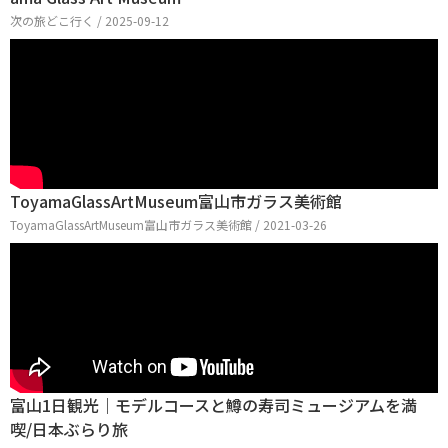
次の旅どこ行く / 2025-09-12
ToyamaGlassArtMuseum富山市ガラス美術館
ToyamaGlassArtMuseum富山市ガラス美術館 / 2021-03-26
富山1日観光｜モデルコースと鱒の寿司ミュージアムを満
喫/日本ぶらり旅