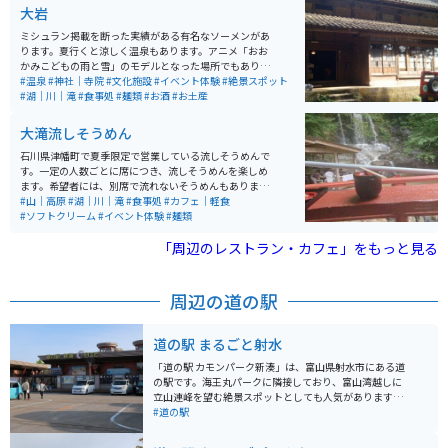
大岩
ミシュラン掲載を断った実績がある有名なソーメンがあ
ります。夏行くと涼しく温泉もあります。アニメ「おお
かみこどもの雨と雪」のモデルとなった場所でもありま
す。 滝に打たれる体験もできます。山菜料理やかき氷も
#温泉
#神社｜寺院
#文化施設
#イベント体験
#絶景スポット
おいしく、お土産にあんころ餅がオススメです。近くに
#湖｜川｜滝
#食事処
#麺類
#お酒
#お土産
ある不動明王の石仏が大きくて素敵です。
大滝流しそうめん
石川県津幡町で夏季限定で営業している流しそうめんで
す。一定の人数ごとに席につき、流しそうめんを楽しめ
ます。希望者には、別席で流れないそうめんもありま
す。しいたけ焼きやイワナ焼きなどの軽食、イワナの掴
#山｜高原
#湖｜川｜滝
#食事処
#カフェ｜軽食
み取りなどもしています。 山の中の川べりでの営業なの
#ソフトクリーム
#イベント体験
#麺類
で、道中は林道で走りがいがあります。ちょっとした水
遊びが出来たり、周囲の景色を楽しんだり出来ます。
「周辺のレストラン・カフェ」をもっと見る
周辺の道の駅
道の駅 まるごと射水
「道の駅 カモンパーク新湊」は、富山県射水市にある道
の駅です。海王丸パークに隣接しており、富山湾越しに
立山連峰を望む絶景スポットとしても人気があります。
道の駅には、新鮮な魚介類を販売する市場や、地元の食
#道の駅
材を使ったレストラン、お土産店などがあります。ま
た、展望台からは、海王丸や新湊大橋などの景色を一望