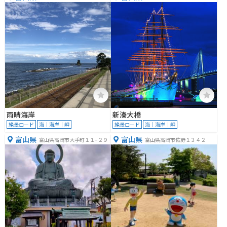
雨晴海岸
新湊大橋
絶景ロード
海｜海岸｜岬
絶景ロード
海｜海岸｜岬
富山県
富山県
富山県高岡市大手町１１−２９
富山県高岡市佐野１３４２