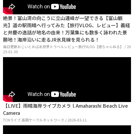
絶景！富山湾の向こうに立山連峰が一望できる【富山観
光】道の駅雨晴へ行ってみた【旅行VLOG、レビュー】義経
と弁慶の逸話が地名の由来！万葉集にも数多く詠われた景
勝地！海岸沿いに走るJR氷見線を見られる！
毎日更新おじいとおばあ世界トラベルレビュー旅行VLOG【徳ちゃんねる】 / 20
25-01-30
【LIVE】雨晴海岸ライブカメラｌAmaharashi Beach Live
Camera
TCNライブ 高岡ケーブルネットワーク / 2026-03-11