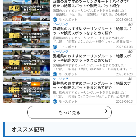
四国のおすすめツーリングルート！バイクで行
きたい絶景スポットや観光スポット紹介
四国のおすすめツーリングスポットをまとめました！
「徳島県」「香川県」「愛媛県」「高知県」の各県の観
光地紹介します。自然豊かな山々や湖、温泉地が点在
モトスポット
2023-09-11
し、四季折々の景色を楽しめるスポットが多数ありま
ツーリング
0
す。バイクで四国にツーリングに行く際は参考にしてく
宮崎県のおすすめツーリングルート！絶景スポ
ださい。
ットや観光スポットをまとめて紹介
宮崎県のおすすめツーリングルートをまとめました！
「北部」「南部」の2つのルート紹介します。綺麗な海岸
線が特徴的な海・自然豊かな山・趣のある神社を満喫す
モトスポット
2023-03-03
るツーリングができます。バイクで宮崎県にツーリング
ツーリング
0
に行く際は参考にしてください。
愛媛県のおすすめツーリングルート！絶景スポ
ットや観光スポットをまとめて紹介
愛媛県のおすすめツーリングルートをまとめました！
「北部」「中部」「西部」の3つのルート紹介します。山
や海といった自然だけでなく、気軽に渡れる島もあり
モトスポット
2023-03-20
様々な楽しみ方ができます。バイクで愛媛県にツーリン
ツーリング
1
グに行く際は参考にしてください。
福井県のおすすめツーリングルート！絶景スポ
ットや観光スポットをまとめて紹介
福井県のおすすめツーリングルートをまとめました！
「北部」「南部」の2つのルート紹介します。恐竜や古代
遺跡、温泉地など魅力に溢れるスポットが多数ありま
モトスポット
2023-04-13
す。バイクで福井県にツーリングに行く際は参考にして
ください。
もっと見る
オススメ記事