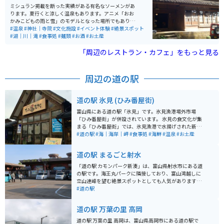
ミシュラン掲載を断った実績がある有名なソーメンがあ
ります。夏行くと涼しく温泉もあります。アニメ「おお
かみこどもの雨と雪」のモデルとなった場所でもありま
す。 滝に打たれる体験もできます。山菜料理やかき氷も
#温泉
#神社｜寺院
#文化施設
#イベント体験
#絶景スポット
おいしく、お土産にあんころ餅がオススメです。近くに
#湖｜川｜滝
#食事処
#麺類
#お酒
#お土産
ある不動明王の石仏が大きくて素敵です。
「周辺のレストラン・カフェ」をもっと見る
周辺の道の駅
道の駅 氷見 (ひみ番屋街)
富山県にある道の駅「氷見」です。氷見漁港場外市場
「ひみ番屋街」が併設されています。 氷見の食文化が集
まる「ひみ番屋街」では、氷見漁港で水揚げされた新鮮
な魚を使った寿司や、氷見うどん、旨みたっぷりの氷見
#道の駅
#海｜海岸｜岬
#食事処
#海鮮
#温泉
#お土産
牛など、地元ならではの美味しい料理を楽しむことがで
きます。また、鮮度を活かした加工食品や、ここでしか
道の駅 まるごと射水
手に入らない氷見のお土産も豊富に揃っており、食事だ
けでなくショッピングも存分に楽しめます。 さらに、富
「道の駅 カモンパーク新湊」は、富山県射水市にある道
山湾越しに立山連峰を眺められる展望広場や、天然温泉
の駅です。海王丸パークに隣接しており、富山湾越しに
を使用した無料の足湯も人気です。隣接する「氷見温泉
立山連峰を望む絶景スポットとしても人気があります。
郷総湯」では、ナトリウム塩化物強塩温泉の源泉かけ流
道の駅には、新鮮な魚介類を販売する市場や、地元の食
#道の駅
しの温泉で、血液循環を促進し、鎮静効果が期待できる
材を使ったレストラン、お土産店などがあります。ま
温泉にゆったりと浸かることができます。露天風呂や炭
た、展望台からは、海王丸や新湊大橋などの景色を一望
道の駅 万葉の里 高岡
酸風呂、寝湯、サウナも完備されており、心身ともにリ
することができます。 バイクで訪れる場合、道の駅に隣
フレッシュできる癒しのスポットです。
接する海王丸パークに、無料の駐車場とバイクスタンド
道の駅 万葉の里 高岡は、富山県高岡市にある道の駅で