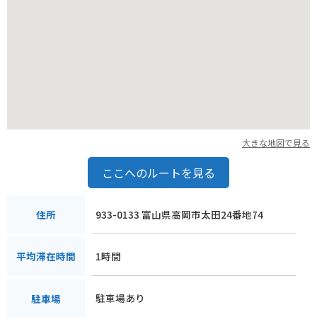
* 国名勝 雨晴海岸
* 越中国分寺
* 高岡市美術館
大きな地図で見る
ここへのルートを見る
933-0133 富山県高岡市太田24番地74
住所
1時間
平均滞在時間
駐車場あり
駐車場