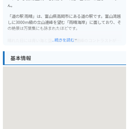
ん。
「道の駅 雨晴」は、富山県高岡市にある道の駅です。富山湾越
しに3000m級の立山連峰を望む「雨晴海岸」に面しており、そ
の絶景は万葉集にも詠まれたほどです。
...続きを読む
晴れた日には青い海と空、雄大な立山連峰のコントラストが美
しく、特に夕暮れ時には息をのむような絶景が広がります。道
の駅には、新鮮な海の幸を味わえるレストランや、地元の特産
基本情報
品を販売するショップがあり、観光客に人気です。
富山湾の海の幸を堪能したい方、雄大な自然を満喫したい方、
絶景スポットで心を癒したい方におすすめです。バイクで訪れ
る際は、道の駅から雨晴海岸沿いを走るのがおすすめです。
【おすすめポイント】
* 立山連峰と富山湾の絶景
* 新鮮な海の幸
* 雨晴海岸沿いのドライブ
【周辺情報】