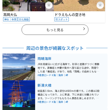
高岡大仏
ドラえもんの空き地
神社｜寺院
文化施設
珍スポット
もっと見る
周辺の景色が綺麗なスポット
雨晴海岸
JR氷見線沿いに広がる海岸で、砂浜と岩礁がつづく景勝
地です。源義経と弁慶が奥州へ落ち延びる途中、雨宿り
した岩「義経岩」があり、地名「雨晴」の由来ともなっ
ています。最近ではヨルシカのＭＶに使われた場所で、
#絶景ロード
#海｜海岸｜岬
若い方にも人気のスポットです。天気がよければ海岸か
らは、富山湾越しに立山連峰が望めます。
新湊大橋
総延長3.6km、海上部分は600mの橋です。この橋は2段
構造になっており、上に車道、下に歩道と分離されてい
ます。ツーリングでももちろん景色を楽しめますが、歩
きでも楽しめる端になっています。 また、新湊大橋の近
#絶景ロード
#海｜海岸｜岬
くにある海王丸という船があり、ライトアップされると
非常に写真映えするスポットになっています。