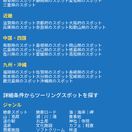
岐阜県のスポット
静岡県のスポット
愛知県のスポット
三重県のスポット
近畿
滋賀県のスポット
京都府のスポット
大阪府のスポット
兵庫県のスポット
奈良県のスポット
和歌山県のスポット
中国・四国
鳥取県のスポット
島根県のスポット
岡山県のスポット
広島県のスポット
山口県のスポット
徳島県のスポット
香川県のスポット
愛媛県のスポット
高知県のスポット
九州・沖縄
福岡県のスポット
佐賀県のスポット
長崎県のスポット
熊本県のスポット
大分県のスポット
宮崎県のスポット
鹿児島県のスポット
沖縄県のスポット
詳細条件からツーリングスポットを探す
ジャンル
絶景スポット
絶景ロード
海｜海岸｜岬
山｜高原
湖｜川｜滝
食事処
道の駅
お土産
神社｜寺院
温泉
文化施設
カフェ｜軽食
商業施設
ソフトクリーム
林道