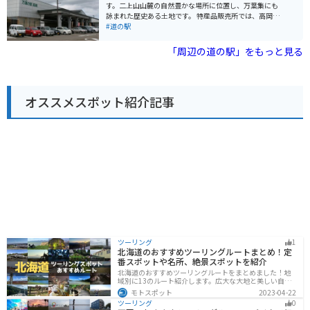
が用意されています。富山湾岸をツーリングする際に
す。二上山山麓の自然豊かな場所に位置し、万葉集にも
は、ぜひ立ち寄りたいスポットです。 周辺には、国の重
詠まれた歴史ある土地です。 特産品販売所では、高岡銅
要文化財に指定されている旧北前船主住宅や、映画のロ
器や漆器などの伝統工芸品、地元産の新鮮な野菜や果
#道の駅
ケ地としても知られる雨晴海岸など、観光スポットも充
物、富山湾の海の幸など、魅力的なお土産が豊富に揃っ
実しています。富山湾の新鮮な海の幸や、美しい景色を
ています。また、レストランでは、富山名物の氷見うど
「周辺の道の駅」をもっと見る
楽しむことができるでしょう。
んや白エビを使った料理などが楽しめます。 バイクで訪
れる際は、道の駅に隣接する二上山万葉ラインは、緑豊
かな山々の景色を楽しみながら走れるワインディングロ
ードとして人気です。道の駅には広い駐車場も完備され
オススメスポット紹介記事
ているので、休憩場所としても最適です。 周辺には、国
宝 瑞龍寺や高岡大仏など、歴史的な観光スポットも点在
しています。少し足を延ばせば、日本海側最大級の水族
館である魚津水族館や、世界遺産の五箇山合掌造り集落
など、富山県を代表する観光地にもアクセスできます。
ツーリング
1
北海道のおすすめツーリングルートまとめ！定
番スポットや名所、絶景スポットを紹介
北海道のおすすめツーリングルートをまとめました！地
域別に13のルート紹介します。広大な大地と美しい自然
が広がり、四季折々の魅力を楽しめる観光スポットが数
モトスポット
2023-04-22
多くあります。バイクで北海道にツーリングに行く際は
ツーリング
0
参考にしてください。