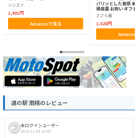
パリッとした食感 米菓
シンエツ
帰歳暮 お祝い ギフト
1,401円
物 贈答 (9枚)
ささら屋
1,028円
Amazonで見る
Amazo
道の駅 雨晴のレビュー
未ログインユーザー
2022-11-06 23:42