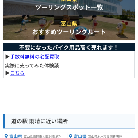
ツーリングスポット一覧
富山県
おすすめツーリングルート
不要になったバイク用品高く売れます！
▶︎
手数料無料の宅配買取
実際に売ってみた体験談
▶︎
こちら
道の駅 雨晴に近い場所
富山県
富山県
富山県高岡市太田24番地74
富山県射水市堀岡新明神