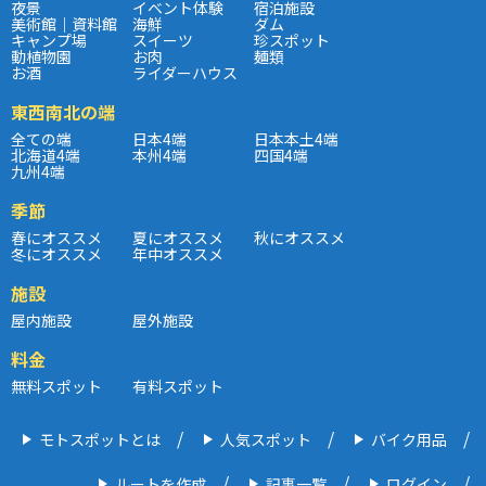
夜景
イベント体験
宿泊施設
美術館｜資料館
海鮮
ダム
キャンプ場
スイーツ
珍スポット
動植物園
お肉
麺類
お酒
ライダーハウス
東西南北の端
全ての端
日本4端
日本本土4端
北海道4端
本州4端
四国4端
九州4端
季節
春にオススメ
夏にオススメ
秋にオススメ
冬にオススメ
年中オススメ
施設
屋内施設
屋外施設
料金
無料スポット
有料スポット
モトスポットとは
人気スポット
バイク用品
ルートを作成
記事一覧
ログイン