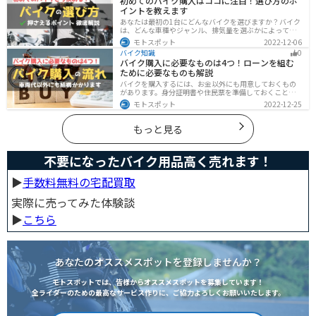
初めてのバイク購入はココに注目！選び方のポ
イントを教えます
あなたは最初の1台にどんなバイクを選びますか？バイク
は、どんな車種やジャンル、排気量を選ぶかによって今
後の楽しみ方が大きく変わるものなので、初めての愛車
モトスポット
2022-12-06
選びはとても重要です。この記事ではそんなバイク選び
バイク知識
0
のオススメポイントをお伝えします。
バイク購入に必要なものは4つ！ローンを組む
ために必要なものも解説
バイクを購入するには、お金以外にも用意しておくもの
があります。身分証明書や住民票を準備しておくことで
購入ギリギリになって慌てずに済むので、しっかりと準
モトスポット
2022-12-25
備しておきましょう。
もっと見る
不要になったバイク用品高く売れます！
▶︎
手数料無料の宅配買取
実際に売ってみた体験談
▶︎
こちら
あなたのオススメスポットを登録しませんか？
モトスポットでは、皆様からオススメスポットを募集しています！
全ライダーのための最高なサービス作りに、ご協力よろしくお願いいたします。