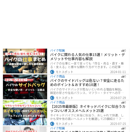
バイク知識
0
バイクに関わる人気の仕事15選！メリット・デ
メリットや仕事内容も解説
バイクの仕事と一言で言っても「作る・売る・直す・乗
る・支える」と様々な関わり方ができます。この記事で
は、バイクに関わる人気の仕事をジャンル別に紹介しま
モトスポット
2024-01-11
す。必要な資格や探し方も解説しますので、自分のなり
バイク用品
0
たい姿をイメージして探してみてください。
バイクのサイドバッグは危ない？安全に走るた
めのポイント＆おすすめ10選！
バイクのサイドバッグが危ないといわれる理由を解説。
固定の甘さや左右バランス、マフラー・タイヤへの干
渉、横幅の変化など安全上の注意点に加え、メリット・
モトスポット
2026-07-29
デメリット、容量・素材・防水性を踏まえた選び方、お
バイク用品
0
すすめのサイドバッグ10選を紹介します。
【2025年最新版】ネイキッドバイクに似合うカ
ッコいいオススメヘルメット25選
ネイキッドバイクに本当に似合う、おしゃれで快適、し
かも安全性の高いヘルメットを厳選して25個紹介！フル
フェイス・ジェット・システムなどタイプ別に特徴や選
モトスポット
2025-07-25
び方も徹底解説。街乗りやツーリング、初心者からベテ
バイク知識
0
ランまで満足できるモデルを集めました。