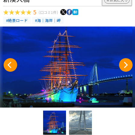
5
（口コミ1件）
#絶景ロード
#海｜海岸｜岬