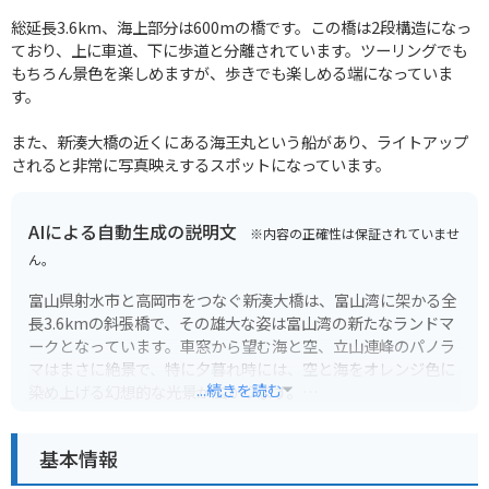
総延長3.6km、海上部分は600mの橋です。この橋は2段構造になっ
ており、上に車道、下に歩道と分離されています。ツーリングでも
もちろん景色を楽しめますが、歩きでも楽しめる端になっていま
す。
また、新湊大橋の近くにある海王丸という船があり、ライトアップ
されると非常に写真映えするスポットになっています。
AIによる自動生成の説明文
※内容の正確性は保証されていませ
ん。
富山県射水市と高岡市をつなぐ新湊大橋は、富山湾に架かる全
長3.6kmの斜張橋で、その雄大な姿は富山湾の新たなランドマ
ークとなっています。車窓から望む海と空、立山連峰のパノラ
マはまさに絶景で、特に夕暮れ時には、空と海をオレンジ色に
...続きを読む
染め上げる幻想的な光景が広がります。
橋のたもとにある海王丸パークには、帆船「海王丸」が係留さ
基本情報
れており、見学も可能です。周辺には、新鮮な海の幸を味わえ
る飲食店や、お土産店も充実しており、ドライブやツーリング