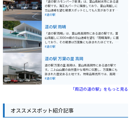
「道の駅 カモンパーク新湊」は、富山県射水市にある道
の駅です。海王丸パークに隣接しており、富山湾越しに
立山連峰を望む絶景スポットとしても人気があります。
道の駅には、新鮮な魚介類を販売する市場や、地元の食
#道の駅
材を使ったレストラン、お土産店などがあります。ま
た、展望台からは、海王丸や新湊大橋などの景色を一望
道の駅 雨晴
することができます。 バイクで訪れる場合、道の駅に隣
接する海王丸パークに、無料の駐車場とバイクスタンド
「道の駅 雨晴」は、富山県高岡市にある道の駅です。富
が用意されています。富山湾岸をツーリングする際に
山湾越しに3000m級の立山連峰を望む「雨晴海岸」に面
は、ぜひ立ち寄りたいスポットです。 周辺には、国の重
しており、その絶景は万葉集にも詠まれたほどです。 晴
要文化財に指定されている旧北前船主住宅や、映画のロ
れた日には青い海と空、雄大な立山連峰のコントラスト
#道の駅
ケ地としても知られる雨晴海岸など、観光スポットも充
が美しく、特に夕暮れ時には息をのむような絶景が広が
実しています。富山湾の新鮮な海の幸や、美しい景色を
ります。道の駅には、新鮮な海の幸を味わえるレストラ
道の駅 万葉の里 高岡
楽しむことができるでしょう。
ンや、地元の特産品を販売するショップがあり、観光客
に人気です。 富山湾の海の幸を堪能したい方、雄大な自
道の駅 万葉の里 高岡は、富山県高岡市にある道の駅で
然を満喫したい方、絶景スポットで心を癒したい方にお
す。二上山山麓の自然豊かな場所に位置し、万葉集にも
すすめです。バイクで訪れる際は、道の駅から雨晴海岸
詠まれた歴史ある土地です。 特産品販売所では、高岡銅
沿いを走るのがおすすめです。 【おすすめポイント】 *
器や漆器などの伝統工芸品、地元産の新鮮な野菜や果
#道の駅
立山連峰と富山湾の絶景 * 新鮮な海の幸 * 雨晴海岸沿い
物、富山湾の海の幸など、魅力的なお土産が豊富に揃っ
のドライブ 【周辺情報】 * 国名勝 雨晴海岸 * 越中国分
ています。また、レストランでは、富山名物の氷見うど
「周辺の道の駅」をもっと見る
寺 * 高岡市美術館
んや白エビを使った料理などが楽しめます。 バイクで訪
れる際は、道の駅に隣接する二上山万葉ラインは、緑豊
かな山々の景色を楽しみながら走れるワインディングロ
ードとして人気です。道の駅には広い駐車場も完備され
オススメスポット紹介記事
ているので、休憩場所としても最適です。 周辺には、国
宝 瑞龍寺や高岡大仏など、歴史的な観光スポットも点在
しています。少し足を延ばせば、日本海側最大級の水族
館である魚津水族館や、世界遺産の五箇山合掌造り集落
など、富山県を代表する観光地にもアクセスできます。