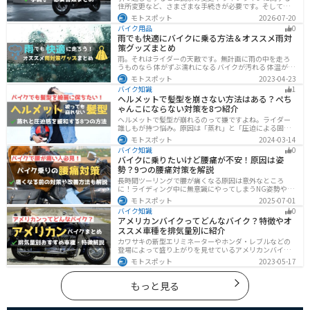
住所変更など、さまざまな手続きが必要です。そしてバ
イク乗りの場合は、住所変更やナンバー変更といったバ
モトスポット
2026-07-20
イクに関する手続きも忘れてはいけません。しかし、必
バイク用品
0
要な手続きや手順がわからないという方も多いのではな
雨でも快適にバイクに乗る方法＆オススメ雨対
いでしょうか。ライダー引っ越したらバイクのナンバー
策グッズまとめ
を変えないといけないの？ライダー引っ越し先でも原付
に乗る場合、どんな手続きが必要か知りたいライダー引
雨。それはライダーの天敵です。無計画に雨の中を走ろ
っ越したけど忙しくて住所変更もナンバー変更もしてい
うものなら 体がずぶ濡れになる バイクが汚れる 体温が奪
ない・・・今回はこのような疑問・お悩みにお
われて集中力が低下する 雨で視界が悪くなる 路面が濡れ
モトスポット
2023-04-23
て滑りやすくなるなど、晴れの日にはないマイナス要素
バイク知識
1
が盛りだくさんでライダーに押し寄せてきます。そんな
ヘルメットで髪型を崩さない方法はある？ぺち
雨の中を好んで走ろうなんて誰も考えていないはずです
ゃんこにならない対策を8つ紹介
が、どうしても避けられない場合もありますよね。この
記事では、レインウエアや防水バッグをはじめ、ライダ
ヘルメットで髪型が崩れるのって嫌ですよね。ライダー
ーや荷物を雨から守るための方法やグッズなどについて
誰しもが持つ悩み。原因は「蒸れ」と「圧迫による固
紹介します。雨はライダーにとって非常に厄介なモノで
定」です。原因に対してしっかりと対策すればヘルメッ
モトスポット
2024-03-14
すが、バッチリと対策しておけば意外と快適に走れてし
トを被っても髪型を崩さなくすることは可能です。今回
まうものです
バイク知識
0
はその方法をまとめました。バイクに乗って髪型が崩れ
バイクに乗りたいけど腰痛が不安！原因は姿
るのが気になるという人は、参考にしてください。
勢？9つの腰痛対策を解説
長時間ツーリングで腰が痛くなる原因は意外なところ
に！ライディング中に無意識にやってしまうNG姿勢や体
への負担、今すぐ見直せる予防・対策法をわかりやすく
モトスポット
2025-07-01
解説。腰痛対策に効果的な便利アイテムも紹介し、快適
バイク知識
0
で楽しいツーリングをサポートします。
アメリカンバイクってどんなバイク？特徴やオ
ススメ車種を排気量別に紹介
カワサキの新型エリミネーターやホンダ・レブルなどの
登場によって盛り上がりを見せているアメリカンバイ
ク。スタイリッシュに乗れることはもちろん、ツーリン
モトスポット
2023-05-17
グや通学通勤もこなせるアメリカンバイクの特徴や、オ
ススメの車種についてご紹介します！
もっと見る