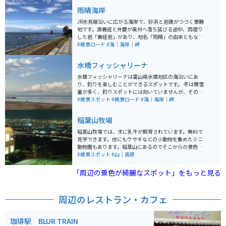
雨晴海岸
JR氷見線沿いに広がる海岸で、砂浜と岩礁がつづく景勝
地です。源義経と弁慶が奥州へ落ち延びる途中、雨宿り
した岩「義経岩」があり、地名「雨晴」の由来ともなっ
ています。最近ではヨルシカのＭＶに使われた場所で、
#絶景ロード
#海｜海岸｜岬
若い方にも人気のスポットです。天気がよければ海岸か
らは、富山湾越しに立山連峰が望めます。
水橋フィッシャリーナ
水橋フィッシャリーナは富山県水橋地区の海沿いにあ
り、釣りを楽しむことができるスポットです。 冬は積雪
量が多く、釣りスポットには向いていませんが、その他
のシーズンはいつでも楽しむことができる場所です。 駐
#絶景スポット
#絶景ロード
#海｜海岸｜岬
車場も広く、釣り初心者の方にもおすすめのスポットで
す。 見晴らしが良いので、釣りをしなくても気晴らしに
稲葉山牧場
ちょうど良い場所です。
稲葉山牧場では、主に乳牛が飼育されています。無料で
見学できます。他にもウサギなどの小動物を集めたミニ
動物園もあります。稲葉山にあるのでそこからの景色は
絶景です。晴れた日は立山連峰も一望でき、ツーリング
#絶景スポット
#山｜高原
先としてちょうど良い場所にあります。
「周辺の景色が綺麗なスポット」をもっと見る
周辺のレストラン・カフェ
珈琲駅 BLUR TRAIN