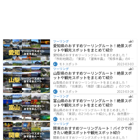
ツーリング
0
愛知県のおすすめツーリングルート！絶景スポ
ットや観光スポットをまとめて紹介
愛知県のおすすめツーリングルートをまとめました！
「市街地周辺」「東部」「渥美半島」「知多半島」の4つ
のルート紹介します。名古屋周辺の栄えたスポットから
モトスポット
2023-03-03
山、海、美術館なども多数あり、自然・歴史・文化を満
ツーリング
0
喫するツーリングができます。バイクで愛知県にツーリ
山梨県のおすすめツーリングルート！絶景スポ
ングに行く際は参考にしてください。
ットや観光スポットをまとめて紹介
山梨県のおすすめツーリングルートをまとめました！
「北西部」「北東部」「南部（富士山周辺）」の3つのル
ート紹介します。富士山を中心に自然豊かな景色や食事
モトスポット
2023-03-24
を楽しめるスポットが多数あります。バイクで山梨県に
ツーリング
1
ツーリングに行く際は参考にしてください。
富山県のおすすめツーリングルート！絶景スポ
ットや観光スポットをまとめて紹介
富山県のおすすめツーリングルートをまとめました！
「西部」「東部」の2つのルート紹介します。自然豊かな
山と海、温泉が充実しており、美術館などもあるので、
モトスポット
2023-02-28
自然を満喫するツーリングができます。バイクで富山県
ツーリング
0
にツーリングに行く際は参考にしてください。
関東のおすすめツーリングルート！バイクで行
きたい絶景スポットや観光スポット紹介
関東のおすすめツーリングスポットをまとめました！