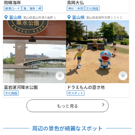
雨晴海岸
高岡大仏
絶景ロード
海｜海岸｜岬
神社｜寺院
文化施設
富山県
富山県
富山県富山市湊入船町１
富山県高岡市佐野１３４２
富岩運河環水公園
ドラえもんの空き地
文化施設
珍スポット
もっと見る
周辺の景色が綺麗なスポット