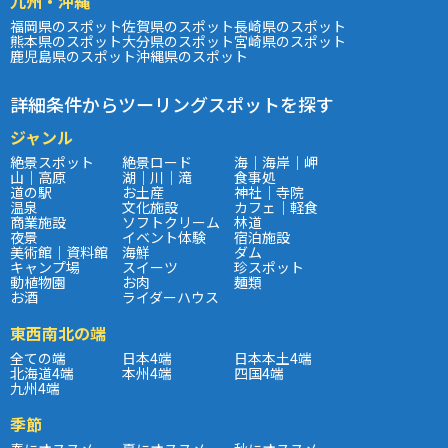
九州・沖縄
福岡県のスポット
佐賀県のスポット
長崎県のスポット
熊本県のスポット
大分県のスポット
宮崎県のスポット
鹿児島県のスポット
沖縄県のスポット
詳細条件からツーリングスポットを探す
ジャンル
絶景スポット
絶景ロード
海｜海岸｜岬
山｜高原
湖｜川｜滝
食事処
道の駅
お土産
神社｜寺院
温泉
文化施設
カフェ｜軽食
商業施設
ソフトクリーム
林道
夜景
イベント体験
宿泊施設
美術館｜資料館
海鮮
ダム
キャンプ場
スイーツ
珍スポット
動植物園
お肉
麺類
お酒
ライダーハウス
東西南北の端
全ての端
日本4端
日本本土4端
北海道4端
本州4端
四国4端
九州4端
季節