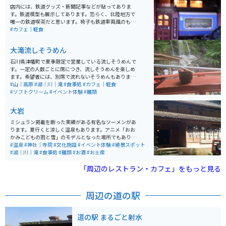
店内には、鉄道グッズ・新聞記事などが貼ってありま
す。鉄道模型も展示してあります。恐らく、北陸地方で
唯一の鉄道喫茶だと思います。椅子も鉄道車両風のもの
でした。テレビ取材も多数来ているそうです。
#カフェ｜軽食
大滝流しそうめん
石川県津幡町で夏季限定で営業している流しそうめんで
す。一定の人数ごとに席につき、流しそうめんを楽しめ
ます。希望者には、別席で流れないそうめんもありま
す。しいたけ焼きやイワナ焼きなどの軽食、イワナの掴
#山｜高原
#湖｜川｜滝
#食事処
#カフェ｜軽食
み取りなどもしています。 山の中の川べりでの営業なの
#ソフトクリーム
#イベント体験
#麺類
で、道中は林道で走りがいがあります。ちょっとした水
遊びが出来たり、周囲の景色を楽しんだり出来ます。
大岩
ミシュラン掲載を断った実績がある有名なソーメンがあ
ります。夏行くと涼しく温泉もあります。アニメ「おお
かみこどもの雨と雪」のモデルとなった場所でもありま
す。 滝に打たれる体験もできます。山菜料理やかき氷も
#温泉
#神社｜寺院
#文化施設
#イベント体験
#絶景スポット
おいしく、お土産にあんころ餅がオススメです。近くに
#湖｜川｜滝
#食事処
#麺類
#お酒
#お土産
ある不動明王の石仏が大きくて素敵です。
「周辺のレストラン・カフェ」をもっと見る
周辺の道の駅
道の駅 まるごと射水