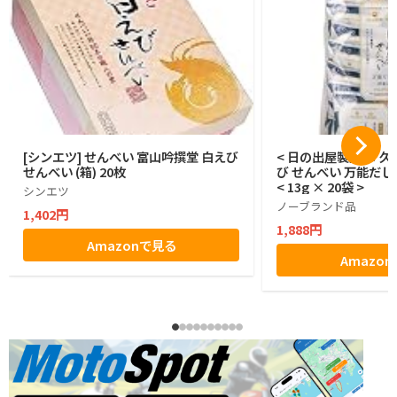
[シンエツ] せんべい 富山吟撰堂 白えび
< 日の出屋製菓 × 久
せんべい (箱) 20枚
び せんべい 万能だし
< 13g × 20袋 >
シンエツ
ノーブランド品
1,402円
1,888円
Amazonで見る
Amazo