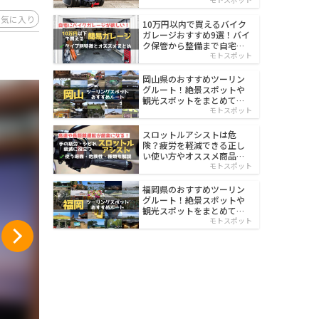
イルド
お気に入り
10万円以内で買えるバイク
ガレージおすすめ9選！バイ
ク保管から整備まで自宅で
楽々
モトスポット
岡山県のおすすめツーリン
グルート！絶景スポットや
観光スポットをまとめて紹
介
モトスポット
スロットルアシストは危
険？疲労を軽減できる正し
い使い方やオススメ商品を
紹介
モトスポット
福岡県のおすすめツーリン
グルート！絶景スポットや
観光スポットをまとめて紹
介
モトスポット