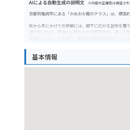
AIによる自動生成の説明文
※内容の正確性は保証され
京都府亀岡市にある「かめおか霧のテラス」は、標高約
秋から冬にかけての早朝には、眼下に広がる盆地を覆
運が良ければ、雲海から顔を出す京都市内や、遠く大
施設内にはカフェもあり、雄大な景色を眺めながらゆ
バイクで訪れる際は、山道はカーブが多く、路面が滑
基本情報
また、気温が低い場合が多いため、防寒対策をしっか