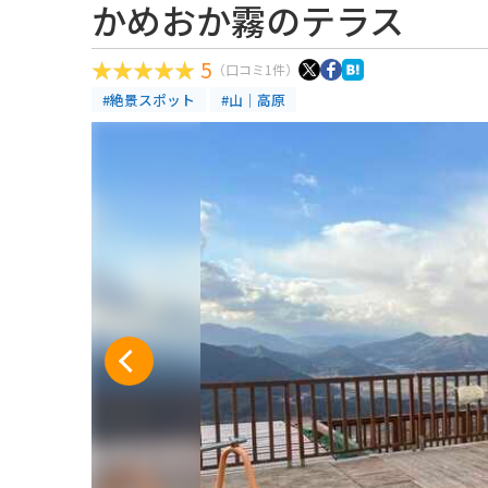
かめおか霧のテラス
5
（口コミ1件）
#絶景スポット
#山｜高原