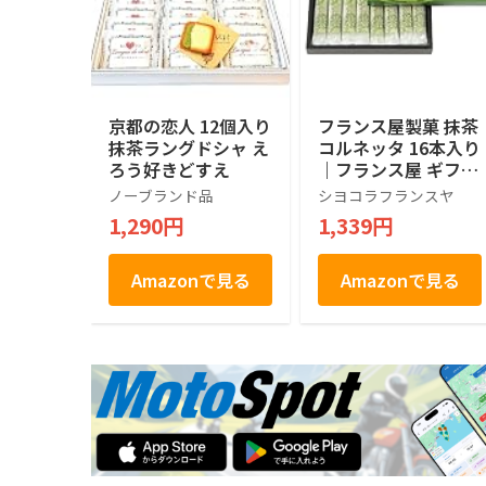
京都の恋人 12個入り
フランス屋製菓 抹茶
抹茶ラングドシャ え
コルネッタ 16本入り
ろう好きどすえ
｜フランス屋 ギフト
お土産 京都 抹茶 お
ノーブランド品
シヨコラフランスヤ
土産 敬老の日
1,290円
1,339円
Amazonで見る
Amazonで見る