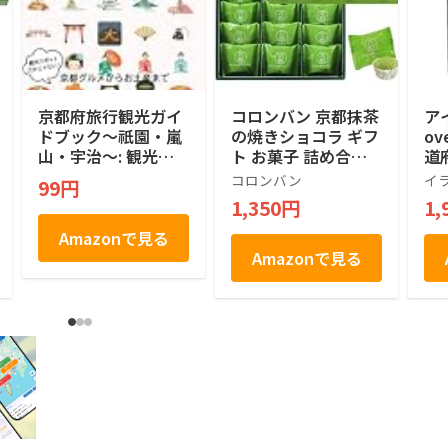
京都府旅行観光ガイ
コロンバン 京都抹茶
ア
ドブック〜祇園・嵐
の焼きショコラ ギフ
o
山・宇治〜: 観光ス
ト お菓子 詰め合わ
道府
ポットだけじゃな
せ 個包装 プレゼン
モ
コロンバン
イ
99円
い！京都グルメから
ト 土産 抹茶 焼きシ
旅
1,350円
1,
お土産まで京都の魅
ョコラ 12個入り
ャ
力満載 京都観光ガイ
Amazonで見る
ドブック
Amazonで見る