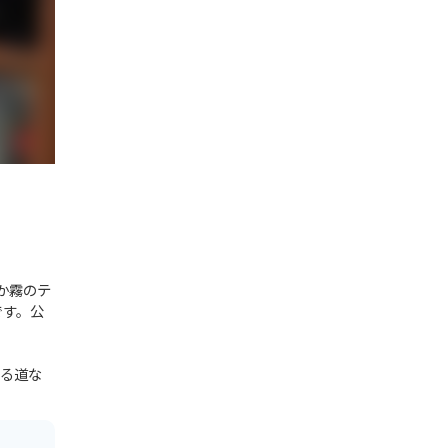
か霧のテ
です。公
する道な