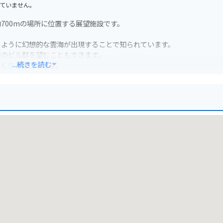
ていません。
700mの場所に位置する展望施設です。
うように幻想的な雲海が出現することで知られています。
阪のビル群を望むこともできます。
...続きを読む
っくりと過ごせます。
りやすい箇所もあるため、安全運転に十分注意してください。
りとしておきましょう。