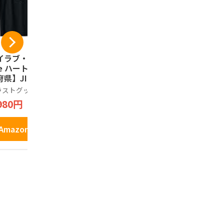
イラブ・京都（I L
京都銘菓 生八つ
祇園辻利 
ve ハート）【47都
橋 夕子 ニッキ、
&つじりの
県】JIMO-T ジ
抹茶詰め合わせ 10
ト 24本 個
ティ 地元 お土産
個入 ボックス
子 お歳暮 
ラストグッズ工房
夕子
祇園辻利
行 プレゼント Tシ
茶 菓子 京
980円
931円
2,268円
ツ
手土産 職場
お返し 贈り
小分け 和菓
Amazonで見る
Amazonで見る
Amazo
菓子