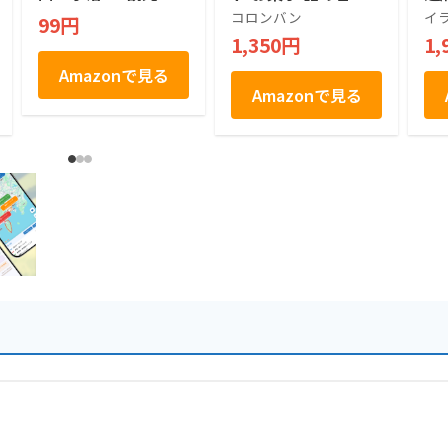
ポットだけじゃな
せ 個包装 プレゼン
モ
コロンバン
イ
99円
い！京都グルメから
ト 土産 抹茶 焼きシ
旅
1,350円
1,
お土産まで京都の魅
ョコラ 12個入り
ャ
力満載 京都観光ガイ
Amazonで見る
ドブック
Amazonで見る