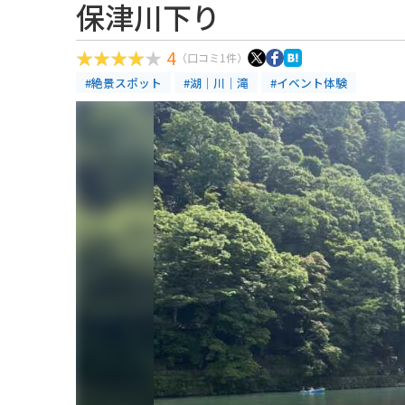
保津川下り
4
（口コミ1件）
#絶景スポット
#湖｜川｜滝
#イベント体験