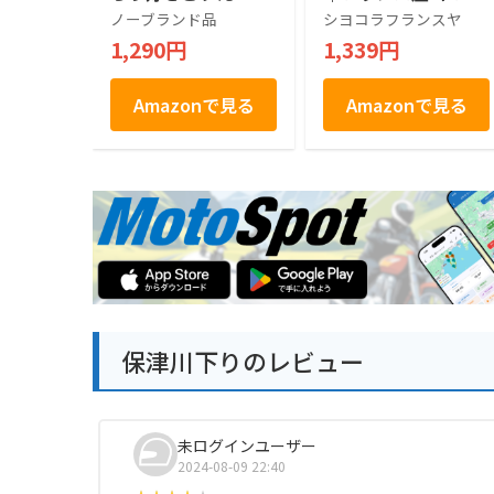
お土産 京都 抹茶 お
ノーブランド品
シヨコラフランスヤ
土産 敬老の日
1,290円
1,339円
Amazonで見る
Amazonで見る
保津川下りのレビュー
未ログインユーザー
2024-08-09 22:40