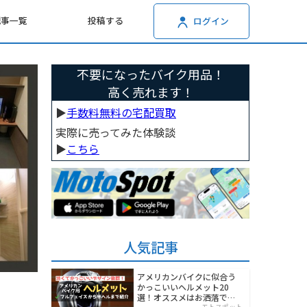
記事一覧
投稿する
ログイン
不要になったバイク用品！
高く売れます！
▶︎
手数料無料の宅配買取
実際に売ってみた体験談
▶︎
こちら
人気記事
アメリカンバイクに似合う
かっこいいヘルメット20
選！オススメはお洒落でワ
モトスポット