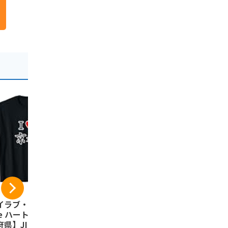
イラブ・京都（I L
京都銘菓 生八つ
祇園辻利 
ve ハート）【47都
橋 夕子 ニッキ、
&つじりの
県】JIMO-T ジ
抹茶詰め合わせ 10
ト 24本 個