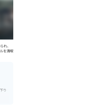
知られ、
ルを満喫
下り