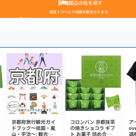
周辺の宿を探す
楽天トラベルで地図が表示されます。
京都府旅行観光ガイ
コロンバン 京都抹茶
ア
ドブック〜祇園・嵐
の焼きショコラ ギフ
o
山・宇治〜: 観光ス
ト お菓子 詰め合わ
道府