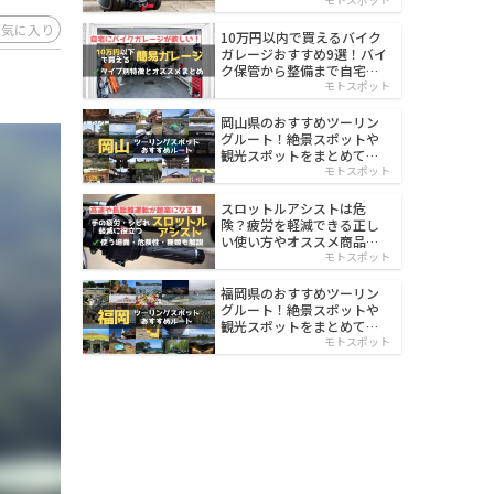
イルド
お気に入り
10万円以内で買えるバイク
ガレージおすすめ9選！バイ
ク保管から整備まで自宅で
楽々
モトスポット
岡山県のおすすめツーリン
グルート！絶景スポットや
観光スポットをまとめて紹
介
モトスポット
スロットルアシストは危
険？疲労を軽減できる正し
い使い方やオススメ商品を
紹介
モトスポット
福岡県のおすすめツーリン
グルート！絶景スポットや
観光スポットをまとめて紹
介
モトスポット