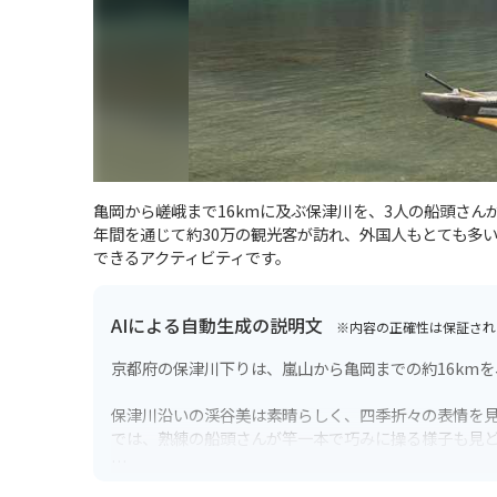
亀岡から嵯峨まで16kmに及ぶ保津川を、3人の船頭さ
年間を通じて約30万の観光客が訪れ、外国人もとても多
できるアクティビティです。
AIによる自動生成の説明文
※内容の正確性は保証され
京都府の保津川下りは、嵐山から亀岡までの約16km
保津川沿いの渓谷美は素晴らしく、四季折々の表情を
では、熟練の船頭さんが竿一本で巧みに操る様子も見
バイクで訪れる場合は、周辺に駐車場も多いので安心