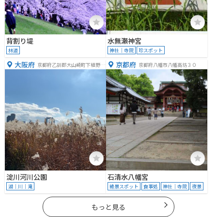
背割り堤
水無瀬神宮
林道
神社｜寺院
珍スポット
大阪府
京都府
京都府乙訓郡大山崎町下植野中
京都府八幡市八幡高坊３０
島
淀川河川公園
石清水八幡宮
湖｜川｜滝
絶景スポット
食事処
神社｜寺院
夜景
もっと見る