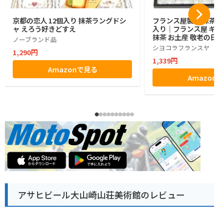
京都の恋人 12個入り 抹茶ラングドシ
フランス屋製菓 抹茶コ
ャ えろう好きどすえ
入り｜フランス屋 ギフ
抹茶 お土産 敬老の日
ノーブランド品
シヨコラフランスヤ
1,290円
1,339円
Amazonで見る
Amazo
アサヒビール大山崎山荘美術館のレビュー