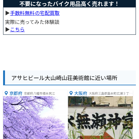
不要になったバイク用品高く売れます！
▶︎
手数料無料の宅配買取
実際に売ってみた体験談
▶︎
こちら
アサヒビール大山崎山荘美術館に近い場所
京都府
大阪府
京都府八幡市橋本尻江
大阪府三島郡島本町広瀬３丁目
１０−２４