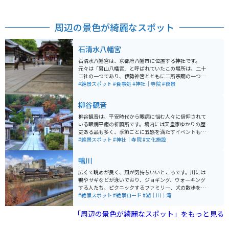
周辺の景色が綺麗なスポット
石清水八幡宮
石清水八幡宮は、京都府八幡市に位置する神社です。
元々は「男山八幡宮」と呼ばれていたこの場所は、二十
二社の一つであり、伊勢神宮とともに二所宗廟の一つと
なっています。 旧社格は官幣大社で、現在は神社本庁の
#絶景スポット
#食事処
#神社｜寺院
#夜景
別表神社となっています。また、宇佐神宮・筥崎宮また
は鶴岡八幡宮とともに、日本三大八幡宮の一つとされて
柳谷観音
います。宮中の四方拝で遥拝されるこの神社は、ツーリ
ングやバイクで訪れた旅行者にも人気の場所です。
柳谷観音は、平安時代から眼病に悩む人々に信仰されて
いる眼病平癒の祈願所です。境内には天皇家ゆかりの歴
史ある品も多く、季節ごとに五感を満たすイベントも開
催されており、「花手水」なども人気です。 「あじさい
#絶景スポット
#神社｜寺院
#文化施設
のみち」と呼ばれる参道も整備され、紫陽花や紅葉が見
事な名所でもあります。また、毎月17日には十一面千手
鴨川
眼観音がご開帳され、多くの人で賑わいます。この祈願
所は独鈷水という眼病平癒のご利益がある霊水によって
広くて眺めが良く、風が気持ちいいところです。川には
も知られています。
鴨やサギなどが泳いでおり、ジョギング、ウォーキング
する人たち、ピクニックするファミリー、犬の散歩を楽
しむ人など、いろんな方々が行き交います。春は桜が楽
#絶景スポット
#絶景ロード
#湖｜川｜滝
しめ、秋は遠くの山々が綺麗に見えます。
「周辺の景色が綺麗なスポット」をもっと見る