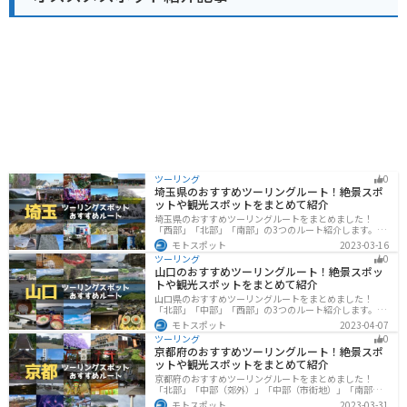
むことができます。 また、能勢温泉などの温泉施設も充
実しており、ツーリングの疲れを癒すのにも最適です。
ツーリング
0
埼玉県のおすすめツーリングルート！絶景スポ
ットや観光スポットをまとめて紹介
埼玉県のおすすめツーリングルートをまとめました！
「西部」「北部」「南部」の3つのルート紹介します。自
然豊かな西側と街中の東側で違った楽しみ方ができま
モトスポット
2023-03-16
す。バイクで埼玉県にツーリングに行く際は参考にして
ツーリング
0
ください。
山口のおすすめツーリングルート！絶景スポッ
トや観光スポットをまとめて紹介
山口県のおすすめツーリングルートをまとめました！
「北部」「中部」「西部」の3つのルート紹介します。美
しい海岸線や山々を楽しむことができます。バイクで山
モトスポット
2023-04-07
口県にツーリングに行く際は参考にしてください。
ツーリング
0
京都府のおすすめツーリングルート！絶景スポ
ットや観光スポットをまとめて紹介
京都府のおすすめツーリングルートをまとめました！
「北部」「中部（郊外）」「中部（市街地）」「南部」
の4つのルート紹介します。古い町並みや神社仏閣、自然
モトスポット
2023-03-31