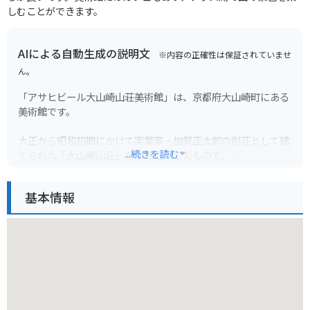
しむことができます。
AIによる自動生成の説明文
※内容の正確性は保証されていませ
ん。
「アサヒビール大山崎山荘美術館」は、京都府大山崎町にある
美術館です。
大正から昭和初期にかけて実業家・加賀正太郎の別荘として建
...続きを読む
てられた「大山崎山荘」を保存活用したもので、
モネの「睡蓮」をはじめとした美術品や、国の重要文化財に指
定されている建造物や庭園を鑑賞できます。
基本情報
丘陵地に位置しており、美術館までのアクセスは阪急「大山
崎」駅から徒歩約20分、JR「山崎」駅から徒歩約15分です。
周辺には、サントリー山崎蒸溜所など、観光スポットも点在し
ています。
バイクの場合、美術館専用の駐車場はありませんが、周辺にい
くつかコインパーキングがあります。
ただし、道幅が狭くカーブも多いので、運転には十分注意して