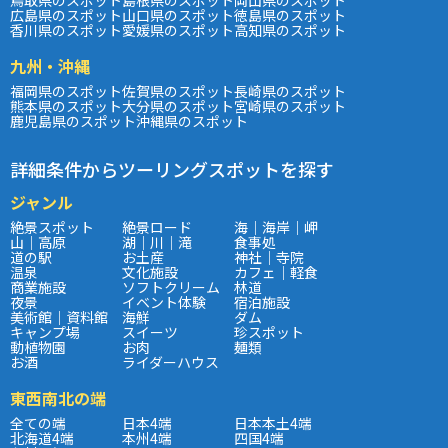
広島県のスポット
山口県のスポット
徳島県のスポット
香川県のスポット
愛媛県のスポット
高知県のスポット
九州・沖縄
福岡県のスポット
佐賀県のスポット
長崎県のスポット
熊本県のスポット
大分県のスポット
宮崎県のスポット
鹿児島県のスポット
沖縄県のスポット
詳細条件からツーリングスポットを探す
ジャンル
絶景スポット
絶景ロード
海｜海岸｜岬
山｜高原
湖｜川｜滝
食事処
道の駅
お土産
神社｜寺院
温泉
文化施設
カフェ｜軽食
商業施設
ソフトクリーム
林道
夜景
イベント体験
宿泊施設
美術館｜資料館
海鮮
ダム
キャンプ場
スイーツ
珍スポット
動植物園
お肉
麺類
お酒
ライダーハウス
東西南北の端
全ての端
日本4端
日本本土4端
北海道4端
本州4端
四国4端