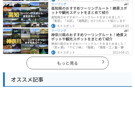
に囲まれた風光明媚なスポットが数多く存在し、様々な
ツーリング
0
楽しみ方ができます。バイクで京都府にツーリングに行
高知県のおすすめツーリングルート！絶景スポ
く際は参考にしてください。
ットや観光スポットをまとめて紹介
高知県のおすすめツーリングルートをまとめました！
「東部」「北部」「南西部」の3つのルート紹介します。
山と海どちらも楽しめるスポットが多数あり、様々な楽
モトスポット
2024-04-05
しみ方ができます。バイクで高知県にツーリングに行く
ツーリング
0
際は参考にしてください。
神奈川県のおすすめツーリングルート！絶景ス
ポットや観光スポットをまとめて紹介
神奈川県のおすすめツーリングルートをまとめました！
「宮ヶ瀬」「ヤビツ峠」「箱根」「湘南・江ノ島・鎌
倉」「三浦」「みなとみらい」の6つのルート紹介しま
モトスポット
2023-04-15
す。自然豊かなスポット、歴史ある観光名所、都市部で
楽しめるツーリングスポットまで多数あります。バイク
で神奈川県にツーリングに行く際は参考にしてくださ
もっと見る
い。
オススメ記事