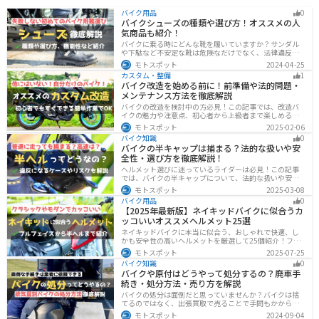
バイク用品
0
バイクシューズの種類や選び方！オススメの人
気商品も紹介！
バイクに乗る時にどんな靴を履いていますか？サンダル
や下駄など不安定な靴は危険なだけでなく、法律違反に
なる可能性もあります。バイクに乗るときはバイク用に
モトスポット
2024-04-25
作られた専用の靴を履くようにしましょう。操作性や安
カスタム・整備
1
全性の向上性だけでなく、バイクとの一体感でよりカッ
バイク改造を始める前に！前準備や法的問題・
コよくなります。
メンテナンス方法を徹底解説
バイクの改造を検討中の方必見！この記事では、改造バ
イクの魅力や注意点、初心者から上級者まで楽しめる改
造方法を紹介しています。実は、改造で補償内容や保険
モトスポット
2025-02-06
料が変わる場合があるため、保険会社への確認は必須で
バイク知識
0
す。この記事を読めば、安全に配慮しつつ、カスタムバ
バイクの半キャップは捕まる？法的な扱いや安
イクを楽しむコツがわかります。
全性・選び方を徹底解説！
ヘルメット選びに迷っているライダーは必見！この記事
では、バイクの半キャップについて、法的な扱いや安全
性、選び方を詳しく解説しています。実は、法律で認め
モトスポット
2025-03-08
られていても、状況によっては違法となる可能性がある
バイク用品
0
ので注意が必要です。この記事を読めば、ヘルメットを
【2025年最新版】ネイキッドバイクに似合うカ
正しく選ぶヒントが得られます。
ッコいいオススメヘルメット25選
ネイキッドバイクに本当に似合う、おしゃれで快適、し
かも安全性の高いヘルメットを厳選して25個紹介！フル
フェイス・ジェット・システムなどタイプ別に特徴や選
モトスポット
2025-07-25
び方も徹底解説。街乗りやツーリング、初心者からベテ
バイク知識
0
ランまで満足できるモデルを集めました。
バイクや原付はどうやって処分するの？廃車手
続き・処分方法・売り方を解説
バイクの処分は面倒だと思っていませんか？バイクは捨
てるのではなく、出張買取で売ることで手間もかからず
お金にできます。売る以外の選択肢も含めて処分方法を
モトスポット
2024-09-04