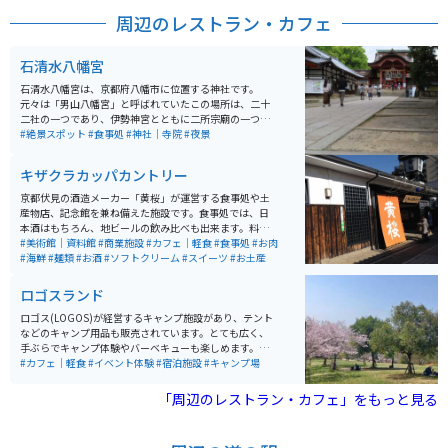
周辺のレストラン・カフェ
石清水八幡宮
石清水八幡宮は、京都府八幡市に位置する神社です。
元々は「男山八幡宮」と呼ばれていたこの場所は、二十
二社の一つであり、伊勢神宮とともに二所宗廟の一つと
なっています。 旧社格は官幣大社で、現在は神社本庁の
#絶景スポット
#食事処
#神社｜寺院
#夜景
別表神社となっています。また、宇佐神宮・筥崎宮また
は鶴岡八幡宮とともに、日本三大八幡宮の一つとされて
キザクラカッパカントリー
います。宮中の四方拝で遥拝されるこの神社は、ツーリ
ングやバイクで訪れた旅行者にも人気の場所です。
京都伏見の酒造メーカー「黄桜」が運営する食事処や土
産物店、記念館を兼ね備えた施設です。食事処では、日
本酒はもちろん、地ビールの飲み比べも出来ます。料理
もとっても美味しくて、特にかす汁は絶品です。飲んで
#美術館｜資料館
#商業施設
#カフェ｜軽食
#食事処
#お肉
食べて、お土産も買える、伏見の酒蔵観光の際は、是非
#海鮮
#麺類
#お酒
#ソフトクリーム
#スイーツ
#お土産
立ち寄ってみてください。
ロゴスランド
ロゴス(LOGOS)が経営するキャンプ施設があり、テント
などのキャンプ用品も販売されています。とても広く、
手ぶらでキャンプ体験やバーベキューも楽しめます。施
設内にはキャンプホテルやBBQテラス、アウトドア料理
#カフェ｜軽食
#イベント体験
#宿泊施設
#キャンプ場
のレストランなどがあり、屋内施設もあるので雨でも楽
しめます。 さらに、ローラースライダーや木製アスレチ
「周辺のレストラン・カフェ」をもっと見る
ックなどのアトラクションも楽しめます。公園内にはピ
クニックが楽しめる大芝生広場もあります。ログスショ
ップやワークショップなども開催され、家族や仲間と一