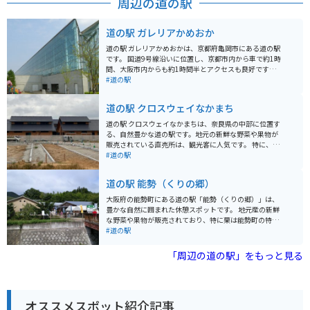
周辺の道の駅
緒に楽しい時間を過ごすことができます。近くにコンビ
ニがないので、飲み物などは持参した方が良いです。
道の駅 ガレリアかめおか
道の駅 ガレリアかめおかは、京都府亀岡市にある道の駅
です。 国道9号線沿いに位置し、京都市内から車で約1時
間、大阪市内からも約1時間半とアクセスも良好です。
地元亀岡の新鮮な野菜や特産品を販売する農産物直売
#道の駅
所、地元食材を使った料理が楽しめるレストラン、お土
産コーナーなどがあります。 特に、丹波栗や松茸など、
道の駅 クロスウェイなかまち
季節の食材を使った料理やスイーツはおすすめです。 ツ
ーリングの休憩場所としても人気があり、バイクスタン
道の駅 クロスウェイなかまちは、奈良県の中部に位置す
ドも設置されています。 周辺には、湯の花温泉やるり渓
る、自然豊かな道の駅です。地元の新鮮な野菜や果物が
など、観光スポットも点在しています。 【おすすめポイ
販売されている直売所は、観光客に人気です。 特に、奈
ント】 * 亀岡市内や近隣地域の特産品が購入できる * 新
良県産のブランドイチゴ「あすかルビー」や「古都華」
#道の駅
鮮な地元野菜が購入できる * バイクスタンドがあるの
は、甘みが強く果汁たっぷりでおすすめです。 バイクで
で、ツーリングの休憩に最適 * レストランでは地元食材
訪れる際は、広々とした駐車場があるので安心です。道
道の駅 能勢（くりの郷）
を使った料理が楽しめる 【周辺情報】 * 湯の花温泉 * る
の駅周辺には、歴史的な寺院や美しい自然を楽しめるス
り渓 【その他】 * 住所：京都府亀岡市曽我部町北条大谷
ポットが点在しているので、ツーリングの拠点としても
大阪府の能勢町にある道の駅「能勢（くりの郷）」は、
1-1 * 電話番号：0771-22-0690 * 駐車場：大型車12台、
最適です。
豊かな自然に囲まれた休憩スポットです。 地元産の新鮮
普通車70台 * 休館日：年中無休
な野菜や果物が販売されており、特に栗は能勢町の特産
品として有名です。 栗を使ったお菓子や加工品も豊富な
#道の駅
ので、お土産探しにも最適です。 また、併設されている
レストランでは、地元食材をふんだんに使った料理を楽
「周辺の道の駅」をもっと見る
しむことができます。 バイクで訪れる場合、道の駅には
広々とした駐車場が完備されているので安心です。 周辺
には、自然豊かな観光スポットが点在しており、ツーリ
ングの拠点としてもおすすめです。 例えば、国定公園に
オススメスポット紹介記事
指定されている「箕面の滝」は、迫力満点の景観を楽し